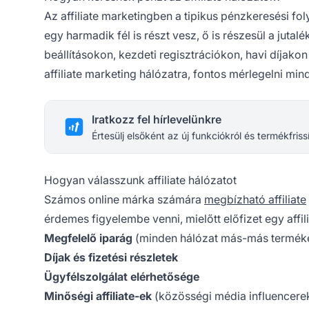
Az
affiliate marketingben
a tipikus pénzkeresési fol
egy harmadik fél is részt vesz, ő is részesül a juta
beállításokon, kezdeti regisztrációkon, havi díjakon
affiliate marketing
hálózatra, fontos mérlegelni minde
Iratkozz fel hírlevelünkre
Értesülj elsőként az új funkciókról és termékfriss
Hogyan válasszunk affiliate hálózatot
Számos online márka számára
megbízható affiliate
érdemes figyelembe venni, mielőtt előfizet egy affili
Megfelelő iparág
(minden hálózat más-más terméke
Díjak és fizetési részletek
Ügyfélszolgálat elérhetősége
Minőségi affiliate-ek
(közösségi média influencerek