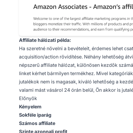
Affiliate hálózati példa:
Ha szeretné növelni a bevételeit, érdemes lehet csa
acquisition/action rövidítése. Néhány lehetőség át
népszerű affiliate hálózat, különösen kezdők számár
linket
kérhet bármilyen termékhez. Mivel kategóriákbó
jutalékok nem is magasak, kiváló lehetőség a kezdés
valami mást vásárol 24 órán belül, Ön akkor is jutal
Előnyök
Kényelem
Sokféle iparág
Számos affiliate
Szinte azonnali profit