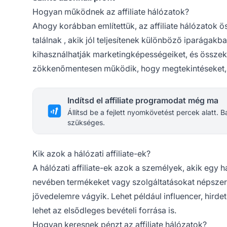
Hogyan működnek az affiliate hálózatok?
Ahogy korábban említettük, az
affiliate hálózatok
ös
találnak
, akik jól teljesítenek különböző iparága
kihasználhatják marketingképességeiket, és összek
zökkenőmentesen működik, hogy megtekintéseket, 
Indítsd el affiliate programodat még ma
Állítsd be a fejlett nyomkövetést percek alatt.
szükséges.
Kik azok a hálózati affiliate-ek?
A hálózati
affiliate-ek
azok a személyek, akik egy h
nevében termékeket vagy szolgáltatásokat népszer
jövedelemre vágyik. Lehet például influencer, hirde
lehet az elsődleges bevételi forrása is.
Hogyan keresnek pénzt az affiliate hálózatok?