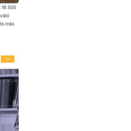
t 16 500
iváló
 és más