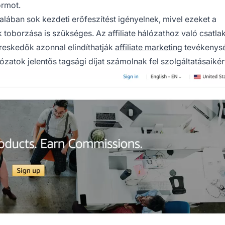
ormot.
alában sok kezdeti erőfeszítést igényelnek, mivel ezeket a
-ek toborzása is szükséges. Az affiliate hálózathoz való csatl
ereskedők azonnal elindíthatják
affiliate marketing
tevékenysé
zatok jelentős tagsági díjat számolnak fel szolgáltatásaikér