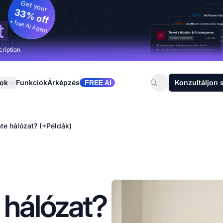
Get your
33% off
+ free AI Agent
t
cription
sok
Funkciók
Árképzés
Konzultáljon 
FREE AI
iate hálózat? (+Példák)
e hálózat?