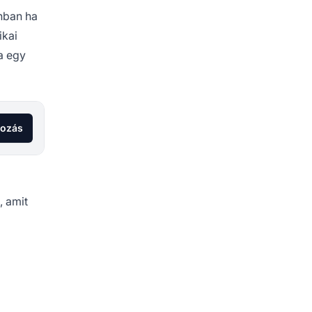
onban ha
ikai
na egy
kozás
, amit