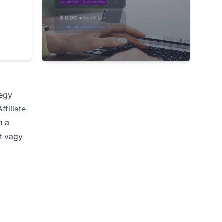
egy
Affiliate
a a
et vagy