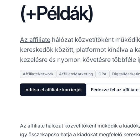
(+Példák)
Az affiliate
hálózat közvetítőként működik a
kereskedők között, platformot kínálva a ka
kezelésre és nyomon követésre többféle 
AffiliateNetwork
AffiliateMarketing
CPA
DigitalMarketi
Indítsa el affiliate karrierjét
Fedezze fel az affiliate
Az affiliate hálózat közvetítőként működik a kiadók/
így összekapcsolhatja a kiadókat megfelelő keresked