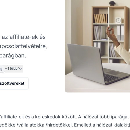
z affiliate-ek és
pcsolatfelvételre,
iparágban.
+1 több
ng
 szoftvereket
affiliate-ek és a kereskedők között. A hálózat több iparágat 
őkkel/vállalatokkal/hirdetőkkel. Emellett a hálózat kialakítj