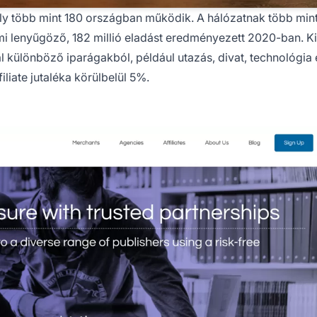
mely több mint 180 országban működik. A hálózatnak több min
ami lenyűgöző, 182 millió eladást eredményezett 2020-ban. K
ál különböző iparágakból, például utazás, divat, technológia
filiate jutaléka körülbelül 5%.