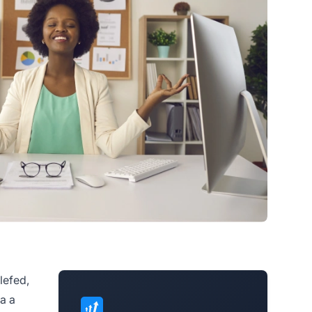
lefed,
a a