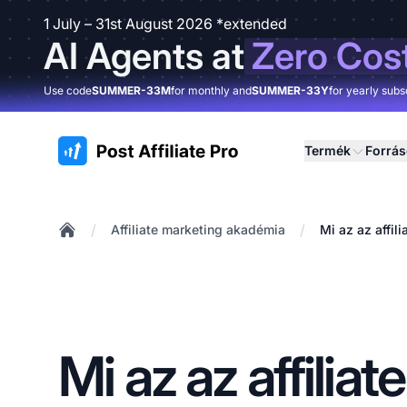
1 July – 31st August 2026 *extended
AI Agents at
Zero Cos
Use code
SUMMER-33M
for monthly and
SUMMER-33Y
for yearly subs
:site.title
Termék
Forrá
/
/
Affiliate marketing akadémia
Mi az az affil
Home
Mi az az affiliat