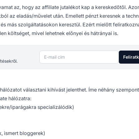
yamat az, hogy az affiliate jutalékot kap a kereskedőtől. Az
lékból az eladás/művelet után. Emellett pénzt keresnek a techn
 és más szolgáltatásokon keresztül. Ezért mielőtt feliratkoz
n költséget, mivel lehetnek előnyei és hátrányai is.
E-mail cím
Felirat
ítésekről.
hálózatot választani kihívást jelenthet. Íme néhány szempont
ate hálózatra:
kre/iparágakra specializálódik)
, ismert bloggerek)