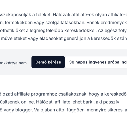
szekapcsolják a feleket. Hálózati affiliate-ek
olyan affiliate-
kban, termékekben vagy szolgáltatásokban. Ennek eredmények
öthetik őket a legmegfelelőbb kereskedőkkel. Az egész fol
műveleteket vagy eladásokat generáljon a kereskedők szá
Demó kérése
30 napos ingyenes próba ind
 Bankkártya nem
álózati
affiliate programhoz
csatlakoznak, hogy a kereskedő
űsítsenek online.
Hálózati affiliate
lehet bárki, aki passzív
tő vagy blogger. Valójában attól függően, mennyire sikeres, 