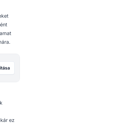
eket
ént
yamat
mára.
ítása
k
akár ez