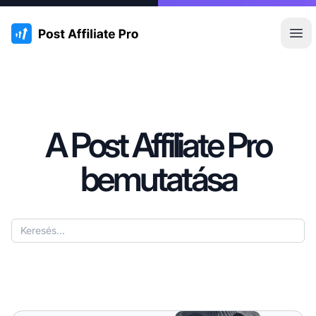
:site.title
Főm
A Post Affiliate Pro
bemutatása