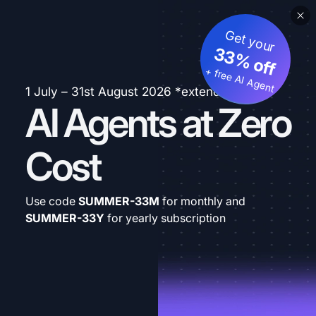
Get your
33% off
+ free AI Agent
1 July – 31st August 2026 *extended
AI Agents at Zero
Cost
Use code
SUMMER-33M
for monthly and
SUMMER-33Y
for yearly subscription