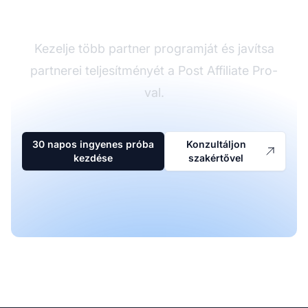
szoftver
Kezelje több partner programját és javítsa
partnerei teljesítményét a Post Affiliate Pro-
val.
30 napos ingyenes próba
Konzultáljon
kezdése
szakértővel