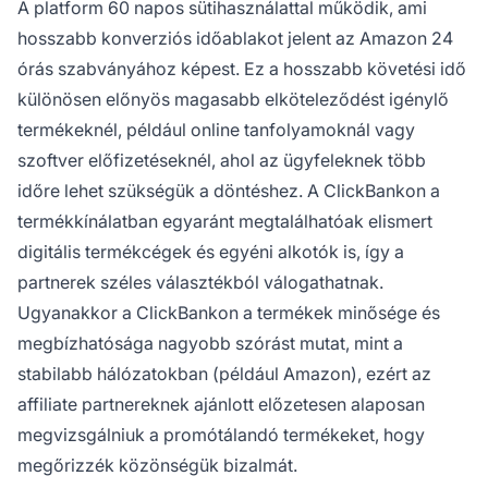
A platform 60 napos sütihasználattal működik, ami
hosszabb konverziós időablakot jelent az Amazon 24
órás szabványához képest. Ez a hosszabb követési idő
különösen előnyös magasabb elköteleződést igénylő
termékeknél, például online tanfolyamoknál vagy
szoftver előfizetéseknél, ahol az ügyfeleknek több
időre lehet szükségük a döntéshez. A ClickBankon a
termékkínálatban egyaránt megtalálhatóak elismert
digitális termékcégek és egyéni alkotók is, így a
partnerek széles választékból válogathatnak.
Ugyanakkor a ClickBankon a termékek minősége és
megbízhatósága nagyobb szórást mutat, mint a
stabilabb hálózatokban (például Amazon), ezért az
affiliate partnereknek ajánlott előzetesen alaposan
megvizsgálniuk a promótálandó termékeket, hogy
megőrizzék közönségük bizalmát.