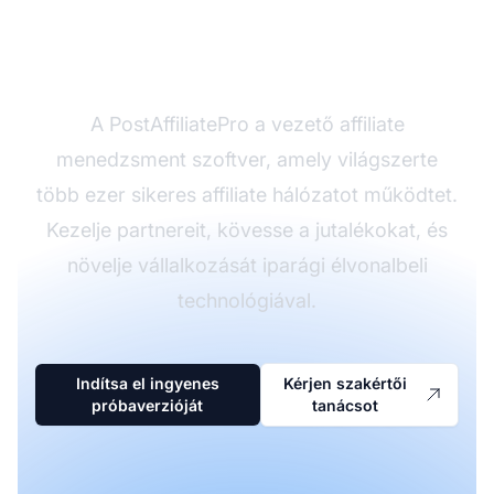
Készen áll saját affiliate
program indítására?
A PostAffiliatePro a vezető affiliate
menedzsment szoftver, amely világszerte
több ezer sikeres affiliate hálózatot működtet.
Kezelje partnereit, kövesse a jutalékokat, és
növelje vállalkozását iparági élvonalbeli
technológiával.
Indítsa el ingyenes
Kérjen szakértői
próbaverzióját
tanácsot