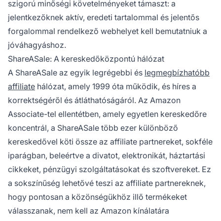
szigorú minőségi követelményeket támaszt: a
jelentkezőknek aktív, eredeti tartalommal és jelentős
forgalommal rendelkező webhelyet kell bemutatniuk a
jóváhagyáshoz.
ShareASale: A kereskedőközpontú hálózat
A ShareASale az egyik legrégebbi és
legmegbízhatóbb
affiliate
hálózat, amely 1999 óta működik, és híres a
korrektségéről és átláthatóságáról. Az Amazon
Associate-tel ellentétben, amely egyetlen kereskedőre
koncentrál, a ShareASale több ezer különböző
kereskedővel köti össze az affiliate partnereket, sokféle
iparágban, beleértve a divatot, elektronikát, háztartási
cikkeket, pénzügyi szolgáltatásokat és szoftvereket. Ez
a sokszínűség lehetővé teszi az affiliate partnereknek,
hogy pontosan a közönségükhöz illő termékeket
válasszanak, nem kell az Amazon kínálatára