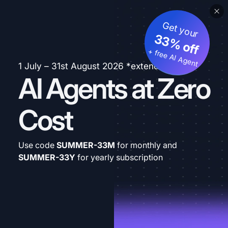
Get your
33% off
+ free AI Agent
1 July – 31st August 2026 *extended
AI Agents at Zero
Cost
Use code
SUMMER-33M
for monthly and
SUMMER-33Y
for yearly subscription