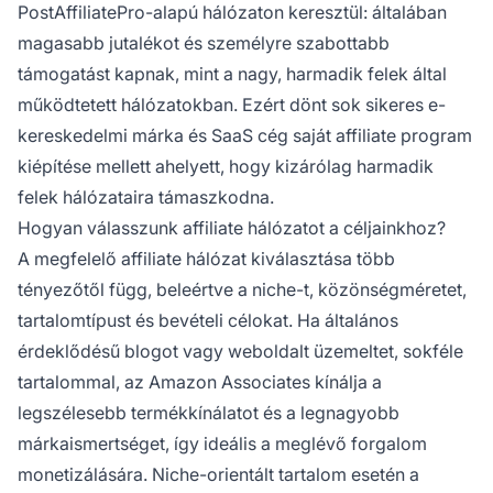
PostAffiliatePro-alapú hálózaton keresztül: általában
magasabb jutalékot és személyre szabottabb
támogatást kapnak, mint a nagy, harmadik felek által
működtetett hálózatokban. Ezért dönt sok sikeres e-
kereskedelmi márka és SaaS cég saját affiliate program
kiépítése mellett ahelyett, hogy kizárólag harmadik
felek hálózataira támaszkodna.
Hogyan válasszunk affiliate hálózatot a céljainkhoz?
A megfelelő affiliate hálózat kiválasztása több
tényezőtől függ, beleértve a niche-t, közönségméretet,
tartalomtípust és bevételi célokat. Ha általános
érdeklődésű blogot vagy weboldalt üzemeltet, sokféle
tartalommal, az Amazon Associates kínálja a
legszélesebb termékkínálatot és a legnagyobb
márkaismertséget, így ideális a meglévő forgalom
monetizálására. Niche-orientált tartalom esetén a