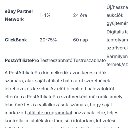
Új/használ
eBay Partner
1-4%
24 óra
aukciók,
Network
gyűjtemé
Digitális 
ClickBank
20-75%
60 nap
tanfolyam
szoftvere
Bármilyen
PostAffiliatePro
Testreszabható
Testreszabható
termék/sz
A PostAffiliatePro kiemelkedik azon kereskedők
számára, akik saját affiliate hálózatot szeretnének
létrehozni és kezelni. Az előbb említett hálózatoktól
eltérően a PostAffiliatePro szoftverként működik, amely
lehetővé teszi a vállalkozások számára, hogy saját
márkázott
affiliate programokat
hozzanak létre, teljes
kontrollal a jutalékstruktúra, süti időtartam, kifizetési