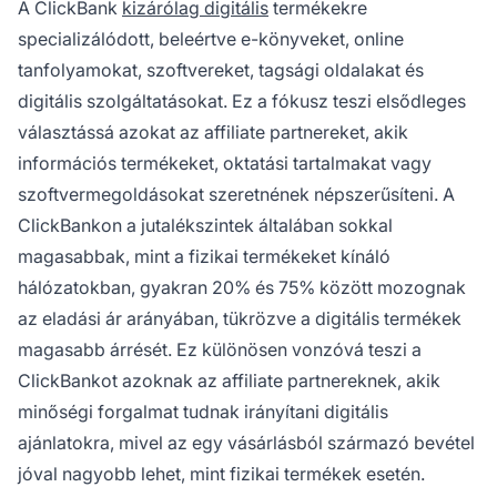
A ClickBank
kizárólag digitális
termékekre
specializálódott, beleértve e-könyveket, online
tanfolyamokat, szoftvereket, tagsági oldalakat és
digitális szolgáltatásokat. Ez a fókusz teszi elsődleges
választássá azokat az affiliate partnereket, akik
információs termékeket, oktatási tartalmakat vagy
szoftvermegoldásokat szeretnének népszerűsíteni. A
ClickBankon a jutalékszintek általában sokkal
magasabbak, mint a fizikai termékeket kínáló
hálózatokban, gyakran 20% és 75% között mozognak
az eladási ár arányában, tükrözve a digitális termékek
magasabb árrését. Ez különösen vonzóvá teszi a
ClickBankot azoknak az affiliate partnereknek, akik
minőségi forgalmat tudnak irányítani digitális
ajánlatokra, mivel az egy vásárlásból származó bevétel
jóval nagyobb lehet, mint fizikai termékek esetén.