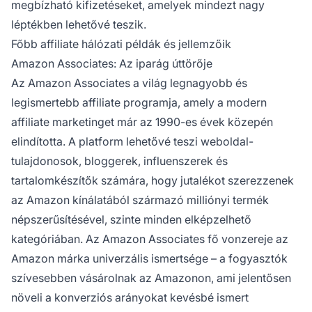
megbízható kifizetéseket, amelyek mindezt nagy
léptékben lehetővé teszik.
Főbb affiliate hálózati példák és jellemzőik
Amazon Associates: Az iparág úttörője
Az Amazon Associates a világ legnagyobb és
legismertebb affiliate programja, amely a modern
affiliate marketinget már az 1990-es évek közepén
elindította. A platform lehetővé teszi weboldal-
tulajdonosok, bloggerek, influenszerek és
tartalomkészítők számára, hogy jutalékot szerezzenek
az Amazon kínálatából származó milliónyi termék
népszerűsítésével, szinte minden elképzelhető
kategóriában. Az Amazon Associates fő vonzereje az
Amazon márka univerzális ismertsége – a fogyasztók
szívesebben vásárolnak az Amazonon, ami jelentősen
növeli a konverziós arányokat kevésbé ismert