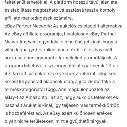
feltétlenül érhetők el. A platform hosszú távú jelenléte
és stabilitása megbízható választássá teszi a komoly
affiliate marketingesek számára.
eBay Partner Network: Az aukciós és piactéri alternatíva
Az
eBay affiliate
programja, hivatalosan eBay Partner
Network néven, egyedülálló lehetőséget kínál, hogy a
világ legnagyobb online piacteréről – új és használt
áruk esetében egyaránt – termékeket promótáljunk. A
program lehetővé teszi, hogy affiliate partnerek 1% és
4% közötti jutalékot szerezzenek a referral linkjeiken
keresztül generált eladások után, a jutalék mértéke a
termékkategóriától függ. Ami megkülönbözteti az
eBay-t az Amazontól, az az, hogy aukciós tételeket és
használt árukat is kínál, így teljesen más termékkörhöz
is hozzáférést ad. Az eBay ezért különösen értékes
olyan niche területeken, mint a gyűjthető tárgyak,