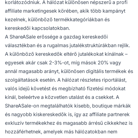
korlátozódniuk. A hálózat különösen népszerű a profi
affiliate marketingesek körében, akik több kampányt
kezelnek, különböző termékkategóriákban és
kereskedői kapcsolatokban.
A ShareASale erőssége a gazdag kereskedői
választékban és a rugalmas jutalékstruktúrákban rejlik.
A különböző kereskedők eltérő jutalékokat kínálnak –
egyesek akár csak 2-3%-ot, míg mások 20% vagy
annál magasabb arányt, különösen digitális termékek és
szolgáltatások esetén. A hálózat részletes riportálást,
valós idejű követést és megbízható fizetési módokat
kínál, beleértve a közvetlen utalást és a csekket. A
ShareASale-on megtalálhatók kisebb, boutique márkák
és nagyobb kiskereskedők is, így az affiliate partnerek
exkluzív termékekhez és magasabb árrésű cikkekhez is
hozzáférhetnek, amelyek más hálózatokban nem