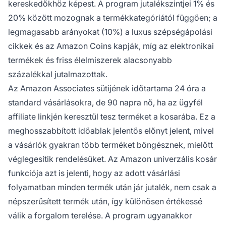
kereskedőkhöz képest. A program jutalékszintjei 1% és
20% között mozognak a termékkategóriától függően; a
legmagasabb arányokat (10%) a luxus szépségápolási
cikkek és az Amazon Coins kapják, míg az elektronikai
termékek és friss élelmiszerek alacsonyabb
százalékkal jutalmazottak.
Az Amazon Associates sütijének időtartama 24 óra a
standard vásárlásokra, de 90 napra nő, ha az ügyfél
affiliate linkjén keresztül tesz terméket a kosarába. Ez a
meghosszabbított időablak jelentős előnyt jelent, mivel
a vásárlók gyakran több terméket böngésznek, mielőtt
véglegesítik rendelésüket. Az Amazon univerzális kosár
funkciója azt is jelenti, hogy az adott vásárlási
folyamatban minden termék után jár jutalék, nem csak a
népszerűsített termék után, így különösen értékessé
válik a forgalom terelése. A program ugyanakkor