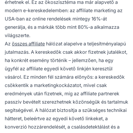
érhetnek el. Ez az ökoszisztéma ma már alapvető a
modern e-kereskedelemben: az affiliate marketing az
USA-ban az online rendelések mintegy 16%-át
generálja, és a márkák több mint 80%-a alkalmazza
világszerte.
Az
összes affiliate
hálózat alapelve a teljesítményalapú
jutalmazás. A kereskedők csak akkor fizetnek jutalékot,
ha konkrét esemény történik – jellemzően, ha egy
ügyfél az affiliate egyedi követő linkjén keresztül
vásárol. Ez minden fél számára előnyös: a kereskedők
csökkentik a marketingkockázatot, mivel csak
eredmények után fizetnek, míg az affiliate partnerek
passzív bevételt szerezhetnek közönségük és tartalmuk
segítségével. A hálózat biztosítja a szükséges technikai
hátteret, beleértve az egyedi követő linkeket, a
konverzió hozzárendelését, a csalásdetektálást és a