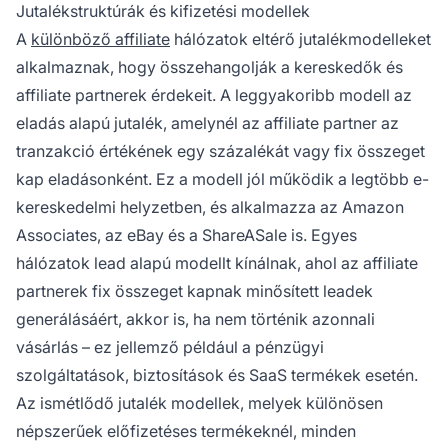
Jutalékstruktúrák és kifizetési modellek
A
különböző affiliate
hálózatok eltérő jutalékmodelleket
alkalmaznak, hogy összehangolják a kereskedők és
affiliate partnerek érdekeit. A leggyakoribb modell az
eladás alapú jutalék, amelynél az affiliate partner az
tranzakció értékének egy százalékát vagy fix összeget
kap eladásonként. Ez a modell jól működik a legtöbb e-
kereskedelmi helyzetben, és alkalmazza az Amazon
Associates, az eBay és a ShareASale is. Egyes
hálózatok lead alapú modellt kínálnak, ahol az affiliate
partnerek fix összeget kapnak minősített leadek
generálásáért, akkor is, ha nem történik azonnali
vásárlás – ez jellemző például a pénzügyi
szolgáltatások, biztosítások és SaaS termékek esetén.
Az ismétlődő jutalék modellek, melyek különösen
népszerűek előfizetéses termékeknél, minden