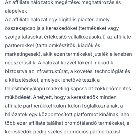
Az affiliate hálózatok megértése: meghatározás és
eltérő jutalékstruktúrákat és
alapelvek
termékkategóriákat kínál.
Az affiliate hálózat egy digitális piactér, amely
összekapcsolja a kereskedőket (termékeket vagy
szolgáltatásokat értékesítő vállalkozásokat) az affiliate
partnerekkel (tartalomkészítők, kiadók és
marketingesek), akik ezen termékeket jutalék ellenében
népszerűsítik. A hálózat közvetítőként működik,
biztosítva az infrastruktúrát, a követési technológiát és
a kifizetéseket, amelyek lehetővé teszik a
teljesítményalapú marketing kapcsolat zökkenőmentes
működését. Ahelyett, hogy a kereskedők minden
affiliate partnerükkel külön-külön foglalkoznának, a
hálózatok egy központosított platformot kínálnak, ahol
több ezer affiliate találhat promótálandó termékeket, a
kereskedők pedig széles promóciós partnerbázist