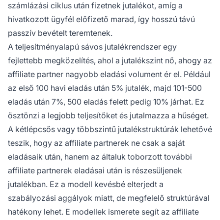
számlázási ciklus után fizetnek jutalékot, amíg a
hivatkozott ügyfél előfizető marad, így hosszú távú
passzív bevételt teremtenek.
A teljesítményalapú sávos jutalékrendszer egy
fejlettebb megközelítés, ahol a jutalékszint nő, ahogy az
affiliate partner nagyobb eladási volument ér el. Például
az első 100 havi eladás után 5% jutalék, majd 101-500
eladás után 7%, 500 eladás felett pedig 10% járhat. Ez
ösztönzi a legjobb teljesítőket és jutalmazza a hűséget.
A kétlépcsős vagy többszintű jutalékstruktúrák lehetővé
teszik, hogy az affiliate partnerek ne csak a saját
eladásaik után, hanem az általuk toborzott további
affiliate partnerek eladásai után is részesüljenek
jutalékban. Ez a modell kevésbé elterjedt a
szabályozási aggályok miatt, de megfelelő struktúrával
hatékony lehet. E modellek ismerete segít az affiliate