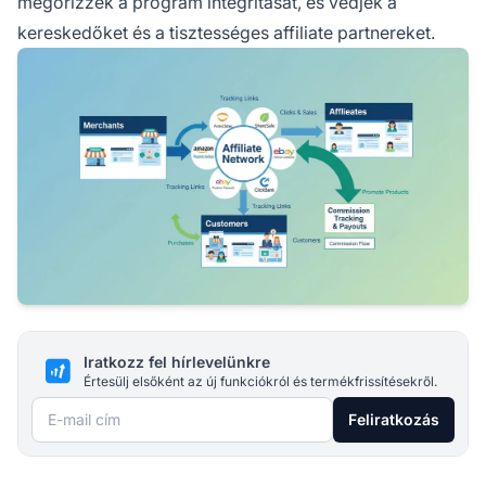
megőrizzék a program integritását, és védjék a
kereskedőket és a tisztességes affiliate partnereket.
Iratkozz fel hírlevelünkre
Értesülj elsőként az új funkciókról és termékfrissítésekről.
E-mail cím
Feliratkozás