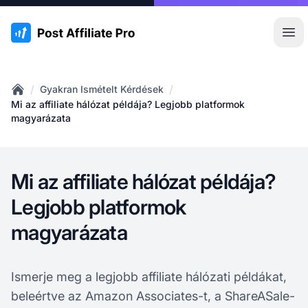
:site.title
Főm
/
/
Gyakran Ismételt Kérdések
Home
Mi az affiliate hálózat példája? Legjobb platformok
magyarázata
Mi az affiliate hálózat példája?
Legjobb platformok
magyarázata
Ismerje meg a legjobb affiliate hálózati példákat,
beleértve az Amazon Associates-t, a ShareASale-