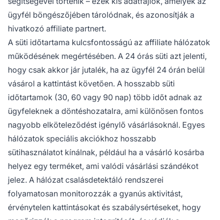
segítségével történik – ezek kis adatfájlok, amelyek az
ügyfél böngészőjében tárolódnak, és azonosítják a
hivatkozó affiliate partnert.
A süti időtartama kulcsfontosságú az affiliate hálózatok
működésének megértésében. A 24 órás süti azt jelenti,
hogy csak akkor jár jutalék, ha az ügyfél 24 órán belül
vásárol a kattintást követően. A hosszabb süti
időtartamok (30, 60 vagy 90 nap) több időt adnak az
ügyfeleknek a döntéshozatalra, ami különösen fontos
nagyobb elköteleződést igénylő vásárlásoknál. Egyes
hálózatok speciális akciókhoz hosszabb
sütihasználatot kínálnak, például ha a vásárló kosárba
helyez egy terméket, ami valódi vásárlási szándékot
jelez. A hálózat csalásdetektáló rendszerei
folyamatosan monitorozzák a gyanús aktivitást,
érvénytelen kattintásokat és szabálysértéseket, hogy