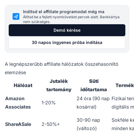
Indítsd el affiliate programodat még ma
Állítsd be a fejlett nyomkövetést percek alatt. Bankkártya
nem szükséges.
Demó kérése
30 napos ingyenes próba indítása
A legnépszerűbb affiliate hálózatok összehasonlító
elemzése
Jutalék
Süti
Hálózat
Termék
tartomány
időtartama
Amazon
24 óra (90 nap
Fizikai te
1-20%
Associates
kosárral)
digitális 
30-90 nap
Sokféle k
ShareASale
2-50%+
(változó)
minden ka