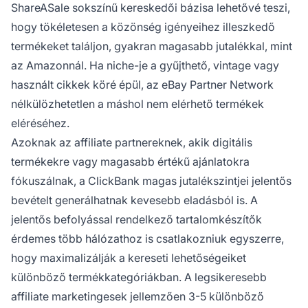
ShareASale sokszínű kereskedői bázisa lehetővé teszi,
hogy tökéletesen a közönség igényeihez illeszkedő
termékeket találjon, gyakran magasabb jutalékkal, mint
az Amazonnál. Ha niche-je a gyűjthető, vintage vagy
használt cikkek köré épül, az eBay Partner Network
nélkülözhetetlen a máshol nem elérhető termékek
eléréséhez.
Azoknak az affiliate partnereknek, akik digitális
termékekre vagy magasabb értékű ajánlatokra
fókuszálnak, a ClickBank magas jutalékszintjei jelentős
bevételt generálhatnak kevesebb eladásból is. A
jelentős befolyással rendelkező tartalomkészítők
érdemes több hálózathoz is csatlakozniuk egyszerre,
hogy maximalizálják a kereseti lehetőségeiket
különböző termékkategóriákban. A legsikeresebb
affiliate marketingesek jellemzően 3-5 különböző