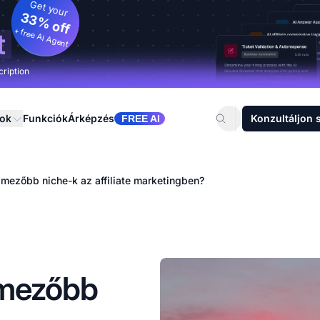
Get your
33% off
+ free AI Agent
t
cription
sok
Funkciók
Árképzés
Konzultáljon 
FREE AI
mezőbb niche-k az affiliate marketingben?
lmezőbb