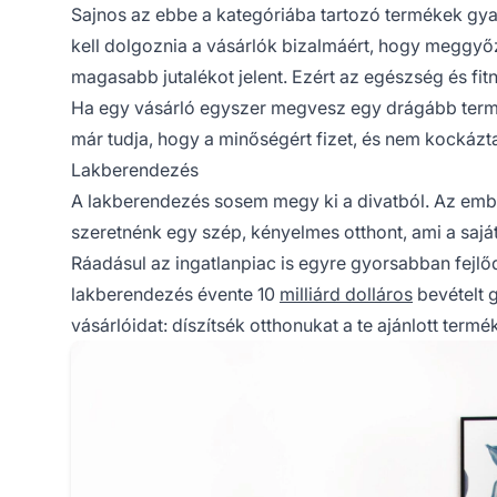
Sajnos az ebbe a kategóriába tartozó termékek gya
kell dolgoznia a vásárlók bizalmáért, hogy meggyőz
magasabb jutalékot jelent. Ezért az egészség és fi
Ha egy vásárló egyszer megvesz egy drágább termé
már tudja, hogy a minőségért fizet, és nem kockázt
Lakberendezés
A lakberendezés sosem megy ki a divatból. Az embe
szeretnénk egy szép, kényelmes otthont, ami a saját
Ráadásul az ingatlanpiac is egyre gyorsabban fejlő
lakberendezés évente 10
milliárd dolláros
bevételt 
vásárlóidat: díszítsék otthonukat a te ajánlott termé