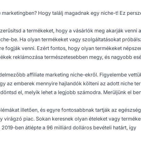
ate marketingben? Hogy találj magadnak egy niche-t! Ez persz
zerűsítsd a termékeket, hogy a vásárlók meg akarják venni 
niche-be. Ha olyan termékeket vagy szolgáltatásokat próbálsz
 fogják venni. Ezért fontos, hogy olyan termékeket népszer
rmékek reklámozása természetesebben megy, és nagyobb esé
edelmezőbb affiliate marketing niche-ekről. Figyelembe vettü
hogy az emberek mennyire hajlandók költeni az adott niche te
 döntsd el, melyik lehet a legjobb számodra. Merüljünk el be
émákat illetően, és egyre fontosabbnak tartják az egészsé
 virágzó piac. Sokan keresnek olyan ételeket vagy terméke
019-ben átlépte a 96 milliárd dolláros bevételi határt, így