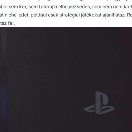
, ahol sem kor, sem földrajzi elhelyezkedés, sem nem nem kor
t niche-edet, például csak stratégiai játékokat ajánlhatsz. 
sz fel.