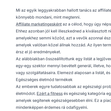
Mi az egyik leggyakrabban hallott tanács az affili
könnyebb mondani, mint megtenni.
Affiliate marketingesként
az a célod, hogy úgy néps
Ehhez azonban jól kell illeszkedned a kiválasztott 
amelyekhez semmi közöd, azt a vevők azonnal észre
amelyek valóban közel állnak hozzád. Az ilyen te
érsz el jó eredményeket.
Az alábbiakban összeállítottunk egy listát a legjöv
egy-egy szektor mennyi bevételt generál, illetve, 
vagy szolgáltatásaira. Elemezd alaposan a listát, és
Egészséges életmód termékek
Az emberek egyre tudatosabbak az egészségi probl
életmódot.
Ezért a fitness
és egészség kategória egy
amelyek segítenek egészségesebben élni. Ez a piac 2
mindenképpen érdemes rá odafigyelni.