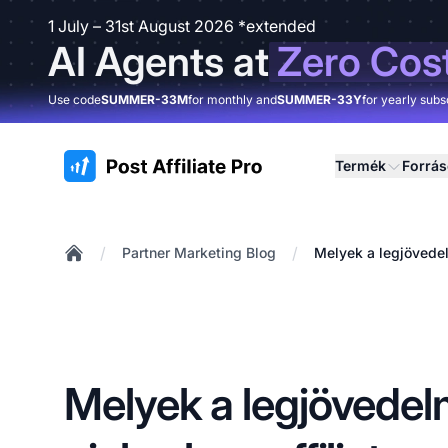
1 July – 31st August 2026 *extended
AI Agents at
Zero Cos
Use code
SUMMER-33M
for monthly and
SUMMER-33Y
for yearly subs
:site.title
Termék
Forrá
/
/
Partner Marketing Blog
Melyek a legjövedel
Home
Melyek a legjövede