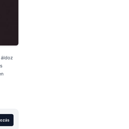
t áldoz
os
en
kozás