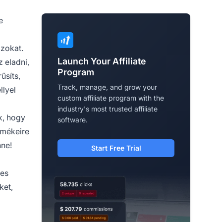
e
azokat.
Launch Your Affiliate
 eladni,
Program
űsíts,
Track, manage, and grow your
llyel
custom affiliate program with the
industry's most trusted affiliate
k, hogy
software.
rmékeire
nne!
Start Free Trial
ges
ket,