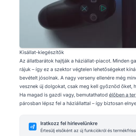
Kisállat-kiegészítők
Az állatbarátok hajtják a háziállat-piacot. Minden 
rájuk – így ez a szektor végtelen lehetőségeket kín
bevételt jósolnak. A nagy verseny ellenére még min
vesznek új dolgokat, csak meg kell győznöd őket, 
Ha magad is gazdi vagy, bemutathatod
élőben a te
párosban lépsz fel a háziállattal – így biztosan elny
Iratkozz fel hírlevelünkre
Értesülj elsőként az új funkciókról és termékfriss