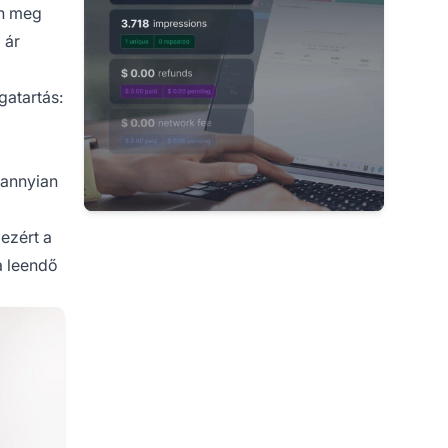
n meg
 ár
gatartás:
dannyian
ezért a
a leendő