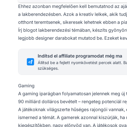
Ehhez azonban megfelelően kell bemutatnod az ajá
a lakberendezésben. Azok a kreatív lelkek, akik tu
otthont teremtsenek, sikeresek lehetnek ebben a p
Írj blogot lakberendezési témában, készíts gyönyör
legjobb designer darabokat mutatod be. Ezeket ke
Indítsd el affiliate programodat még ma
Állítsd be a fejlett nyomkövetést percek alatt.
szükséges.
Gaming
A gaming iparágban folyamatosan jelennek meg új t
90 milliárd dolláros bevételt – rengeteg potenciál re
A játékoknak világszerte hűséges rajongói vannak, 
ismerned a témát. A gamerek azonnal kiszúrják, ha
kiegészítőkben, nagy előnyöd van. A játékosok gyak