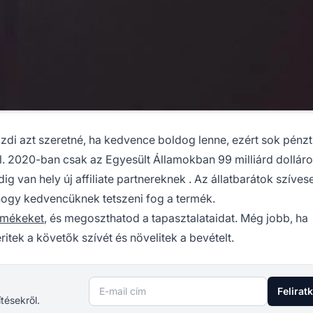
gazdi azt szeretné, ha kedvence boldog lenne, ezért sok pénz
ál. 2020-ban csak az Egyesült Államokban 99 milliárd dollár
dig van hely új
affiliate partnereknek
. Az állatbarátok szíves
hogy kedvencüknek tetszeni fog a termék.
rmékeket
, és megoszthatod a tapasztalataidat. Még jobb, ha
eritek a követők szívét és növelitek a bevételt.
E-mail cím
Felirat
ítésekről.