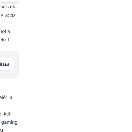
usérzék
gy szép
hol a
ékot.
ítása
léri a
l kell
a gaming
st