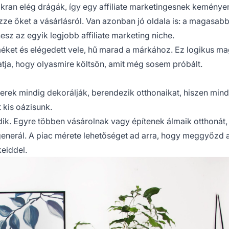
kran elég drágák, így egy
affiliate marketingesnek
keménye
ze őket a vásárlásról. Van azonban jó oldala is: a magasabb
tnesz az egyik legjobb
affiliate marketing
niche.
ket és elégedett vele, hű marad a márkához. Ez logikus ma
atja, hogy olyasmire költsön, amit még sosem próbált.
rek mindig dekorálják, berendezik otthonaikat, hiszen min
 kis oázisunk.
dik. Egyre többen vásárolnak vagy építenek álmaik otthonát, 
generál. A piac mérete lehetőséget ad arra, hogy meggyőzd 
keiddel.