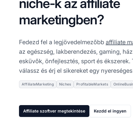
niche-k az affiliate
marketingben?
Fedezd fel a legjövedelmezőbb
affiliate 
az egészség, lakberendezés, gaming, házi
esküvők, önfejlesztés, sport és ékszerek
válassz és érj el sikereket egy nyereséges 
AffiliateMarketing
Niches
ProfitableMarkets
OnlineBusi
Affiliate szoftver megtekintése
Kezdd el ingyen