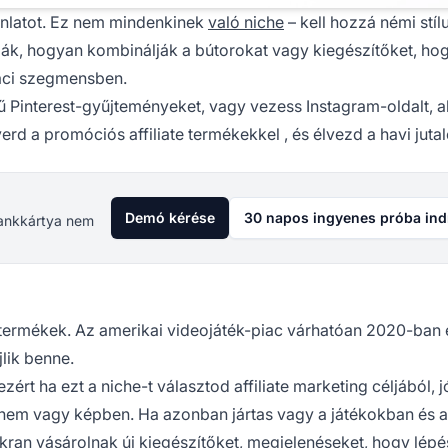
nlatot. Ez nem mindenkinek
való niche
– kell hozzá némi stíl
dják, hogyan kombinálják a bútorokat vagy kiegészítőket, ho
iaci szegmensben.
ű Pinterest-gyűjteményeket, vagy vezess Instagram-oldalt, a
verd a
promóciós affiliate termékekkel
, és élvezd a havi jutal
Demó kérése
30 napos ingyenes próba ind
 Bankkártya nem
ermékek. Az amerikai videojáték-piac várhatóan 2020-ban e
jlik benne.
ezért ha ezt a niche-t választod
affiliate marketing
céljából, jó
 nem vagy képben. Ha azonban jártas vagy a játékokban és 
ran vásárolnak új kiegészítőket, megjelenéseket, hogy lépé