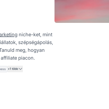
marketing
niche-ket, mint
állatok, szépségápolás,
. Tanuld meg, hogyan
affiliate piacon.
+1 több
ness