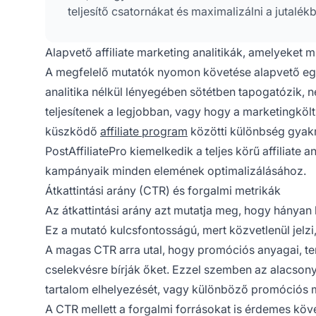
teljesítő csatornákat és maximalizálni a jutalék
Alapvető affiliate marketing analitikák, amelyeket 
A megfelelő mutatók nyomon követése alapvető egy 
analitika nélkül lényegében sötétben tapogatózik, 
teljesítenek a legjobban, vagy hogy a marketingköl
küszködő
affiliate program
közötti különbség gyakr
PostAffiliatePro kiemelkedik a teljes körű affiliate 
kampányaik minden elemének optimalizálásához.
Átkattintási arány (CTR) és forgalmi metrikák
Az átkattintási arány azt mutatja meg, hogy hányan k
Ez a mutató kulcsfontosságú, mert közvetlenül jelzi
A magas CTR arra utal, hogy promóciós anyagai, ter
cselekvésre bírják őket. Ezzel szemben az alacsony 
tartalom elhelyezését, vagy különböző promóciós m
A CTR mellett a forgalmi forrásokat is érdemes köv