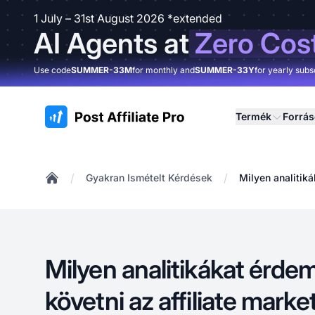
1 July – 31st August 2026 *extended
AI Agents at
Zero Cos
Use code
SUMMER-33M
for monthly and
SUMMER-33Y
for yearly subs
:site.title
Termék
Forrá
/
/
Gyakran Ismételt Kérdések
Milyen analitik
Home
Milyen analitikákat érd
követni az affiliate mark