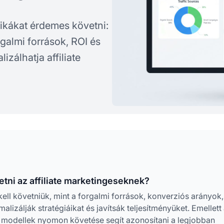
itikákat érdemes követni:
rgalmi források, ROI és
zálhatja affiliate
tni az affiliate marketingeseknek?
ell követniük, mint a forgalmi források, konverziós arányok,
alizálják stratégiáikat és javítsák teljesítményüket. Emellett
iós modellek nyomon követése segít azonosítani a legjobban