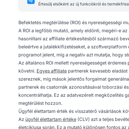
Értesülj elsőként az új funkciókról és termékfriss
Befektetés megtérülése (ROI) és nyereségességi m
A ROI a legfőbb mutató, amely eldönti, megéri-e az 
hasonlítani az affiliate értékesítésből származó be
beleértve a jutalékkifizetéseket, a szoftverplatform
programot jelent, míg a negatív azt mutatja, hogy s
Az általános ROI mellett nyereségességet érdemes p
követni.
Egyes affiliate
partnerek kevesebb eladást 
szereznek, míg mások jelentős forgalmat generálna
partnerek és csatornák azonosításával toborzási és 
koncentrálhatja. Ez az adatvezérelt megközelítés ga
megtérülést hozzon.
Ügyfél élettartam érték és visszatérő vásárlások k
Az
ügyfél élettartam értéke
(CLV) azt a teljes bevéte
életciklusa során. Ez a mutató különösen fontos az