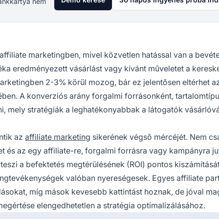
 Bankkártya nem
ffiliate marketingben, mivel közvetlen hatással van a bevéte
léka eredményezett vásárlást vagy kívánt műveletet a keres
marketingben 2-3% körül mozog, bár ez jelentősen eltérhet az
en. A konverziós arány forgalmi forrásonként, tartalomtíp
ani, mely stratégiák a leghatékonyabbak a látogatók vásárlóv
ntik az
affiliate marketing
sikerének végső mércéjét. Nem cs
 és az egy affiliate-re, forgalmi forrásra vagy kampányra jut
é teszi a befektetés megtérülésének (ROI) pontos kiszámítását
ngtevékenységek valóban nyereségesek. Egyes affiliate par
dásokat, míg mások kevesebb kattintást hoznak, de jóval m
egértése elengedhetetlen a stratégia optimalizálásához.