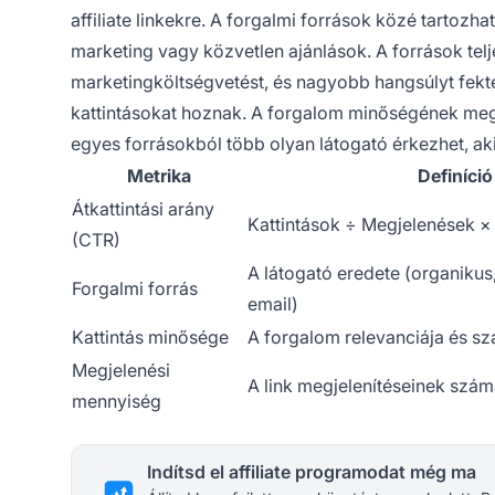
affiliate linkekre. A forgalmi források közé tartozha
marketing vagy közvetlen ajánlások. A források te
marketingköltségvetést, és nagyobb hangsúlyt fekt
kattintásokat hoznak. A forgalom minőségének meg
egyes forrásokból több olyan látogató érkezhet, a
Metrika
Definíció
Átkattintási arány
Kattintások ÷ Megjelenések ×
(CTR)
A látogató eredete (organikus,
Forgalmi forrás
email)
Kattintás minősége
A forgalom relevanciája és s
Megjelenési
A link megjelenítéseinek szá
mennyiség
Indítsd el affiliate programodat még ma