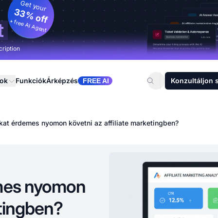
Get your
33% off
+ free AI Agent
t
cription
sok
Funkciók
Árképzés
Konzultáljon 
FREE AI
ákat érdemes nyomon követni az affiliate marketingben?
emes nyomon
etingben?