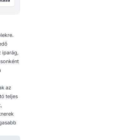
lekre.
kedő
 iparág,
usonként
á
ak az
ó teljes
,
tnerek
agasabb