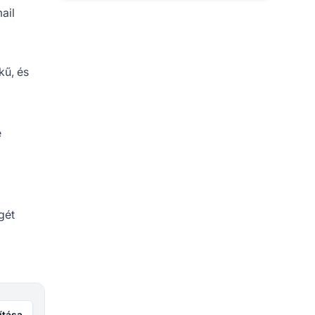
ail
kű, és
e
gét
ítása