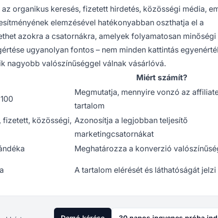
t az organikus keresés, fizetett hirdetés, közösségi média, em
ljesítményének elemzésével hatékonyabban oszthatja el a
ethet azokra a csatornákra, amelyek folyamatosan minőségi
értése ugyanolyan fontos – nem minden kattintás egyenérté
kik nagyobb valószínűséggel válnak vásárlóvá.
Miért számít?
Megmutatja, mennyire vonzó az affiliat
 100
tartalom
 fizetett, közösségi,
Azonosítja a legjobban teljesítő
marketingcsatornákat
zándéka
Meghatározza a konverzió valószínűsé
ma
A tartalom elérését és láthatóságát jelzi
Demó kérése
30 napos ingyenes próba ind