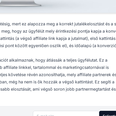
tésig, mert ez alapozza meg a korrekt jutalékelosztást és a s
 meg, hogy az ügyfélút mely érintkezési pontja kapja a konv
tintás (a végső affiliate link kapja a jutalmat), első kattintás
zési pont között egyenlően oszlik el), és időalapú (a konverz
ciót alkalmaznak, hogy átlássák a teljes ügyfélutat. Ez a
affiliate linkkel, tartalommal és marketingcsatornával is
ljes követése révén azonosíthatja, mely affiliate partnerek é
an, még ha nem is ők hozzák a végső kattintást. Ez segíti a
osabb elosztását, ami végső soron jobb partnermegtartást és
E-mail cím