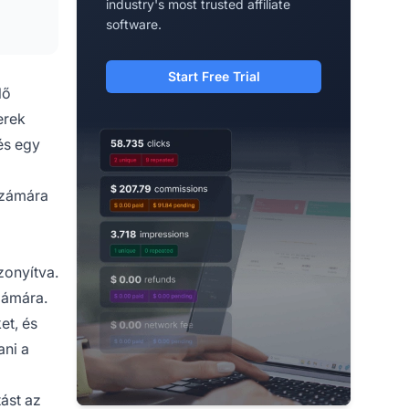
industry's most trusted affiliate
software.
Start Free Trial
lő
erek
és egy
 számára
zonyítva.
zámára.
et, és
ani a
ást az