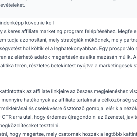
bevételeket.
mindenképp követnie kell
sikeres affiliate marketing program felépítéséhez. Megfele
nem tudja azonosítani, mely stratégiák működnek, mely partn
tségvetést hol költik el a leghatékonyabban. Egy prosperáló 
an az elérhető adatok megértésén és alkalmazásán múlik. A
analitika terén, részletes betekintést nyújtva a marketingesek
attintottak az affiliate linkjeire az összes megjelenéshez vis
, mennyire hatékonyak az affiliate tartalmai a célközönség s
mékleírásai és cselekvésre ösztönző gombjai elérik a nézők
CTR arra utal, hogy érdemes újragondolni az üzenetet, javít
egközelítéseket tesztelni.
etni, hogy megértse, mely csatornák hozzák a legtöbb kattint