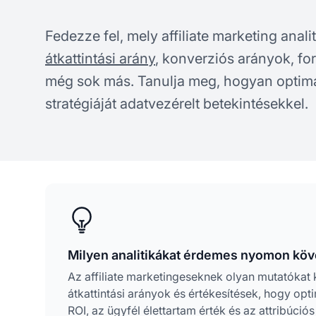
Fedezze fel, mely affiliate marketing anal
átkattintási arány
, konverziós arányok, fo
még sok más. Tanulja meg, hogyan optimali
stratégiáját adatvezérelt betekintésekkel.
Milyen analitikákat érdemes nyomon köve
Az affiliate marketingeseknek olyan mutatókat k
átkattintási arányok és értékesítések, hogy optim
ROI, az ügyfél élettartam érték és az attribúc