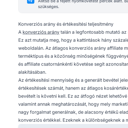
Állítsd be a fejlett nyomkövetést percek alatt.
szükséges.
Konverziós arány és értékesítési teljesítmény
A
konverziós arány
talán a legfontosabb mutató az a
Ez azt mutatja meg, hogy a kattintások hány száza
weboldalán. Az átlagos konverziós arány affiliate 
terméktípus és a közönség minőségének függvényéb
és affiliate csatornánkénti követése segít azonosít
alakításában.
Az értékesítési mennyiség és a generált bevétel jele
értékesítések számát, hanem az átlagos kosárértéket
bevételt is követni kell. Ez az átfogó nézet lehetőv
valamint annak meghatározását, hogy mely marketi
nagy forgalmat generálnak, de alacsony értékű ela
konverziós értékkel. Ezeknek a különbségeknek a m