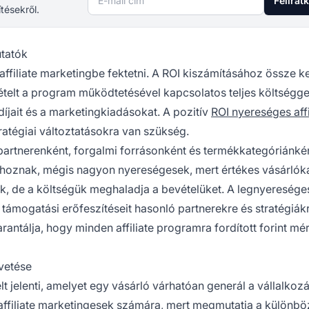
Felirat
ítésekről.
utatók
affiliate marketingbe fektetni. A ROI kiszámításához össze ke
vételt a program működtetésével kapcsolatos teljes költségge
 díjait és a marketingkiadásokat. A pozitív
ROI nyereséges affi
tratégiai változtatásokra van szükség.
artnerenként, forgalmi forrásonként és termékkategóriánkén
hoznak, mégis nagyon nyereségesek, mert értékes vásárlók
k, de a költségük meghaladja a bevételüket. A legnyereség
támogatási erőfeszítéseit hasonló partnerekre és stratégiák
rantálja, hogy minden affiliate programra fordított forint mé
övetése
lt jelenti, amelyet egy vásárló várhatóan generál a vállalkoz
 affiliate marketingesek számára, mert megmutatja a különb