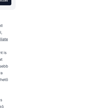
kozás
ll
l,
liate
t is
at
esebb
ra
rhető
ás
öző