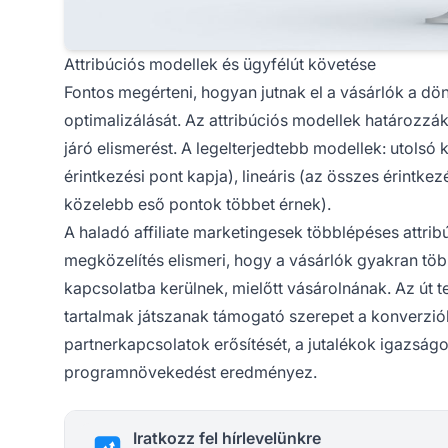
Attribúciós modellek és ügyfélút követése
Fontos megérteni, hogyan jutnak el a vásárlók a dön
optimalizálását. Az attribúciós modellek határozzák
járó elismerést. A legelterjedtebb modellek: utolsó kat
érintkezési pont kapja), lineáris (az összes érintke
közelebb eső pontok többet érnek).
A haladó affiliate marketingesek többlépéses attribú
megközelítés elismeri, hogy a vásárlók gyakran több 
kapcsolatba kerülnek, mielőtt vásárolnának. Az út te
tartalmak játszanak támogató szerepet a konverziób
partnerkapcsolatok erősítését, a jutalékok igazság
programnövekedést eredményez.
Iratkozz fel hírlevelünkre