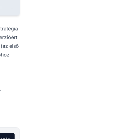
tratégia
erzióért
 (az első
ióhoz
s