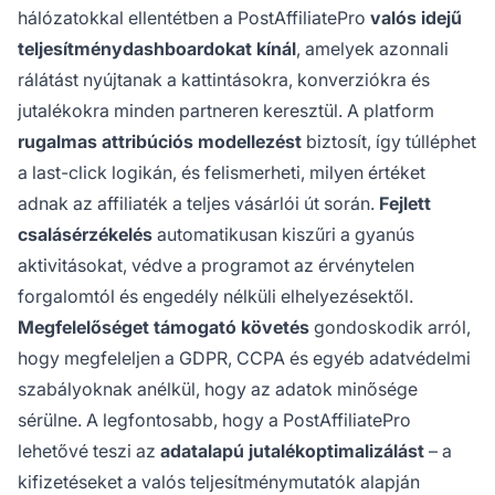
hálózatokkal ellentétben a PostAffiliatePro
valós idejű
teljesítménydashboardokat kínál
, amelyek azonnali
rálátást nyújtanak a kattintásokra, konverziókra és
jutalékokra minden partneren keresztül. A platform
rugalmas attribúciós modellezést
biztosít, így túlléphet
a last-click logikán, és felismerheti, milyen értéket
adnak az affiliaték a teljes vásárlói út során.
Fejlett
csalásérzékelés
automatikusan kiszűri a gyanús
aktivitásokat, védve a programot az érvénytelen
forgalomtól és engedély nélküli elhelyezésektől.
Megfelelőséget támogató követés
gondoskodik arról,
hogy megfeleljen a GDPR, CCPA és egyéb adatvédelmi
szabályoknak anélkül, hogy az adatok minősége
sérülne. A legfontosabb, hogy a PostAffiliatePro
lehetővé teszi az
adatalapú jutalékoptimalizálást
– a
kifizetéseket a valós teljesítménymutatók alapján