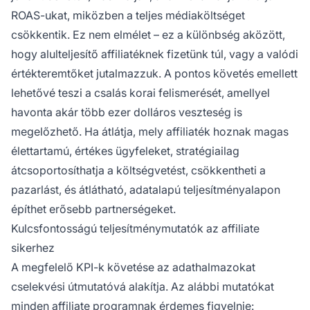
ROAS-ukat, miközben a teljes médiaköltséget
csökkentik. Ez nem elmélet – ez a különbség aközött,
hogy alulteljesítő affiliatéknek fizetünk túl, vagy a valódi
értékteremtőket jutalmazzuk. A pontos követés emellett
lehetővé teszi a csalás korai felismerését, amellyel
havonta akár több ezer dolláros veszteség is
megelőzhető. Ha átlátja, mely affiliaték hoznak magas
élettartamú, értékes ügyfeleket, stratégiailag
átcsoportosíthatja a költségvetést, csökkentheti a
pazarlást, és átlátható, adatalapú teljesítményalapon
építhet erősebb partnerségeket.
Kulcsfontosságú teljesítménymutatók az affiliate
sikerhez
A megfelelő KPI-k követése az adathalmazokat
cselekvési útmutatóvá alakítja. Az alábbi mutatókat
minden affiliate programnak érdemes figyelnie: