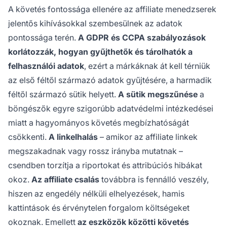
A követés fontossága ellenére az affiliate menedzserek
jelentős kihívásokkal szembesülnek az adatok
pontossága terén.
A GDPR és CCPA szabályozások
korlátozzák, hogyan gyűjthetők és tárolhatók a
felhasználói adatok
, ezért a márkáknak át kell térniük
az első féltől származó adatok gyűjtésére, a harmadik
féltől származó sütik helyett.
A sütik megszűnése
a
böngészők egyre szigorúbb adatvédelmi intézkedései
miatt a hagyományos követés megbízhatóságát
csökkenti.
A linkelhalás
– amikor az affiliate linkek
megszakadnak vagy rossz irányba mutatnak –
csendben torzítja a riportokat és attribúciós hibákat
okoz.
Az affiliate csalás
továbbra is fennálló veszély,
hiszen az engedély nélküli elhelyezések, hamis
kattintások és érvénytelen forgalom költségeket
okoznak. Emellett
az eszközök közötti követés