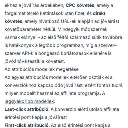
ekhez a jóváírás érdekében;
CPC követés
, amely a
forgalmat terelő kattintások után fizet; és
direkt
követés
, amely hivatkozó URL-ek alapján ad jóváírást
követőparaméter nélkül. Mindegyik módszernek
vannak előnyei – az első féltől származó sütik továbbra
is hatékonyak a legtöbb programban, míg a szerver–
szerver API-k a böngésző korlátozások ellenére is
jövőállóvá teszik a követést.
Az attribúciós modellek megértése
Az egyes attribúciós modellek eltérően osztják el a
konverziókhoz kapcsolódó jóváírást, ezért fontos tudni,
milyen modellt használ az affiliate programja. A
leggyakoribb modellek
:
Last-click attribúció
: A konverzió előtti utolsó affiliate
érintési pont kapja a jóváírást
First-click attribúció
: Az első érintési pont kapja a