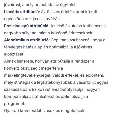
jóváírást, amely bemutatta az ügyfelet
Lineáris attribúció
: Az összes érintési pont között
egyenlően osztja el a jóváírást
Pozícióalapú attribúció
: Az első és utolsó kattintásnak
nagyobb súlyt ad, mint a középső érintéseknek
Algoritmikus attribúció
: Gépi tanulást használ, hogy a
tényleges hatás alapján optimalizálja a jóváírás
elosztását
Annak ismerete, hogyan attribútálja a rendszer a
konverziókat, segít megérteni a
marketingtevékenységek valódi értékét, és eldönteni,
mely stratégiák a leghatékonyabbak a vásárlói út egyes
szakaszaiban. Ez közvetlenül befolyásolja, hogyan
kompenzálja az affiliatéket és optimalizálja a
programot.
Gyakori követési kihívások és megoldások