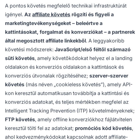
A pontos követés megfelelő technikai infrastruktúrát
igényel.
Az
affiliate követés
rögzíti és figyeli a
marketingtevékenységeket – beleértve a
kattintásokat, forgalmat és konverziókat – a partnerek
által megosztott affiliate linkekből
. A leggyakoribb
követési módszerek:
JavaScript/első féltől származó
süti követés
, amely követőkódokat helyez el a landing
oldalakon és konverziós oldalakon a kattintások és
konverziós útvonalak rögzítéséhez;
szerver–szerver
követés
(más néven „cookieless követés”), amely API-
kon keresztül automatikusan továbbítja a kattintási és
konverziós adatokat, és teljes mértékben megfelel az
Intelligent Tracking Prevention (ITP) követelményeknek;
FTP követés
, amely offline konverziókhoz fájlátvitelen
keresztül tölti fel az adatokat;
promóciós kód követés
,
ahol kedvezménykódokat kapcsolnak adott affiliate-