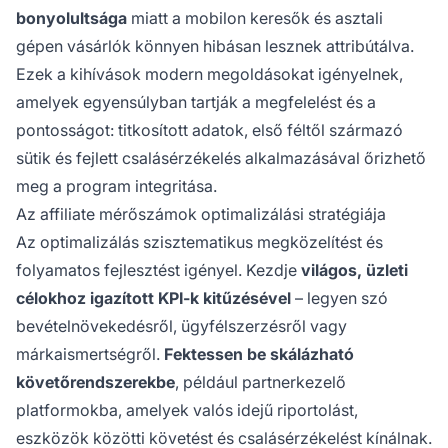
bonyolultsága
miatt a mobilon keresők és asztali
gépen vásárlók könnyen hibásan lesznek attribútálva.
Ezek a kihívások modern megoldásokat igényelnek,
amelyek egyensúlyban tartják a megfelelést és a
pontosságot: titkosított adatok, első féltől származó
sütik és fejlett csalásérzékelés alkalmazásával őrizhető
meg a program integritása.
Az affiliate mérőszámok optimalizálási stratégiája
Az optimalizálás szisztematikus megközelítést és
folyamatos fejlesztést igényel. Kezdje
világos, üzleti
célokhoz igazított KPI-k kitűzésével
– legyen szó
bevételnövekedésről, ügyfélszerzésről vagy
márkaismertségről.
Fektessen be skálázható
követőrendszerekbe
, például partnerkezelő
platformokba, amelyek valós idejű riportolást,
eszközök közötti követést és csalásérzékelést kínálnak.