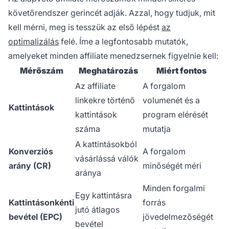
követőrendszer gerincét adják. Azzal, hogy tudjuk, mit
kell mérni, meg is tesszük az első lépést
az
optimalizálás
felé. Íme a legfontosabb mutatók,
amelyeket minden affiliate menedzsernek figyelnie kell:
Mérőszám
Meghatározás
Miért fontos
Az affiliate
A forgalom
linkekre történő
volumenét és a
Kattintások
kattintások
program elérését
száma
mutatja
A kattintásokból
Konverziós
A forgalom
vásárlássá válók
arány (CR)
minőségét méri
aránya
Minden forgalmi
Egy kattintásra
Kattintásonkénti
forrás
jutó átlagos
bevétel (EPC)
jövedelmezőségét
bevétel