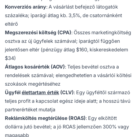
Konverziós arány
: A vásárlást befejező látogatók
százaléka; iparági átlag kb. 3,5%, de csatornánként
eltérő
Megszerezési költség (CPA)
: Összes marketingköltség
osztva az új ügyfelek számával; iparágtól függően
jelentősen eltér (pénzügy átlag $160, kiskereskedelem
$34)
Átlagos kosárérték (AOV)
: Teljes bevétel osztva a
rendelések számával; elengedhetetlen a vásárlói költési
szokások megértéséhez
Ügyfél
élettartam érték
(CLV)
: Egy ügyféltől származó
teljes profit a kapcsolat egész ideje alatt; a hosszú távú
partnerértéket mutatja
Reklámköltés megtérülése (ROAS)
: Egy elköltött
dollárra jutó bevétel; a jó ROAS jellemzően 300% vagy
magasabb