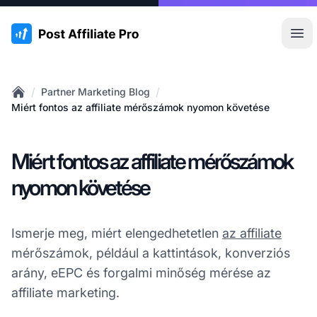
:site.title
Főm
/
/
Partner Marketing Blog
Home
Miért fontos az affiliate mérőszámok nyomon követése
Miért fontos az affiliate mérőszámok
nyomon követése
Ismerje meg, miért elengedhetetlen
az affiliate
mérőszámok, például a kattintások, konverziós
arány, eEPC és forgalmi minőség mérése az
affiliate marketing.