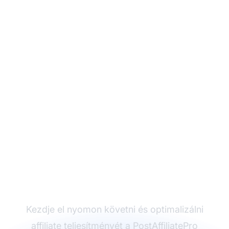
Készen áll, hogy
mesterévé váljon az
affiliate
mérőszámoknak?
Kezdje el nyomon követni és optimalizálni
affiliate teljesítményét a PostAffiliatePro