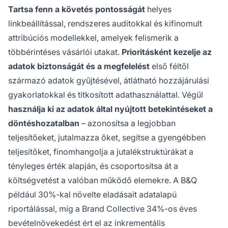
Tartsa fenn a követés pontosságát
helyes
linkbeállítással, rendszeres auditokkal és kifinomult
attribúciós modellekkel, amelyek felismerik a
többérintéses vásárlói utakat.
Prioritásként kezelje az
adatok biztonságát és a megfelelést
első féltől
származó adatok gyűjtésével, átlátható hozzájárulási
gyakorlatokkal és titkosított adathasználattal. Végül
használja ki az adatok által nyújtott betekintéseket a
döntéshozatalban
– azonosítsa a legjobban
teljesítőeket, jutalmazza őket, segítse a gyengébben
teljesítőket, finomhangolja a jutalékstruktúrákat a
tényleges érték alapján, és csoportosítsa át a
költségvetést a valóban működő elemekre. A B&Q
például 30%-kal növelte eladásait adatalapú
riportálással, míg a Brand Collective 34%-os éves
bevételnövekedést ért el az inkrementális