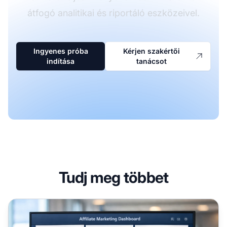
átfogó analitikai és riportáló eszközeivel.
Ingyenes próba
Kérjen szakértői
indítása
tanácsot
Tudj meg többet
Létfontosságú KPI-k az affiliate marketing sikeréhez