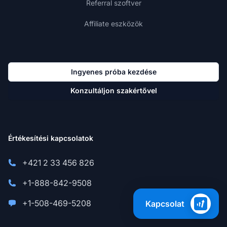
Referral szoftver
Affiliate eszközök
Ingyenes próba kezdése
Konzultáljon szakértővel
Értékesítési kapcsolatok
+421 2 33 456 826
+1-888-842-9508
+1-508-469-5208
Kapcsolat