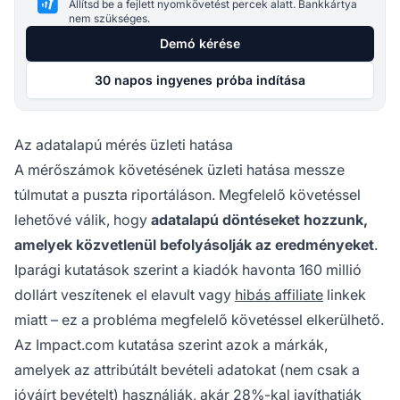
Állítsd be a fejlett nyomkövetést percek alatt. Bankkártya
nem szükséges.
Demó kérése
30 napos ingyenes próba indítása
Az adatalapú mérés üzleti hatása
A mérőszámok követésének üzleti hatása messze
túlmutat a puszta riportáláson. Megfelelő követéssel
lehetővé válik, hogy
adatalapú döntéseket hozzunk,
amelyek közvetlenül befolyásolják az eredményeket
.
Iparági kutatások szerint a kiadók havonta 160 millió
dollárt veszítenek el elavult vagy
hibás affiliate
linkek
miatt – ez a probléma megfelelő követéssel elkerülhető.
Az Impact.com kutatása szerint azok a márkák,
amelyek az attribútált bevételi adatokat (nem csak a
jóváírt bevételt) használják, akár 28%-kal javíthatják