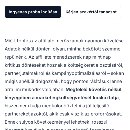
Ingyenes próba indítása
Kérjen szakértői tanácsot
Miért fontos az affiliate mérőszámok nyomon követése
Adatok nélkül dönteni olyan, mintha bekötött szemmel
repülnénk. Az affiliate menedzserek nap mint nap
kritikus döntéseket hoznak a költségkeret elosztásáról,
partnerjutalmakról és kampányoptimalizálásról – sokan
mégis anélkül dolgoznak, hogy pontos rálátásuk lenne
arra, mi működik valójában.
Megfelelő követés nélkül
lényegében a marketingköltségvetését kockáztatja
,
hiszen nem tudja megkülönböztetni a jól teljesítő
partnereket azoktól, akik csak viszik az erőforrásokat.
Ennek súlyos következményei lehetnek: rosszul
kiosztott jutalékok, alacsony minőségű forgalomra