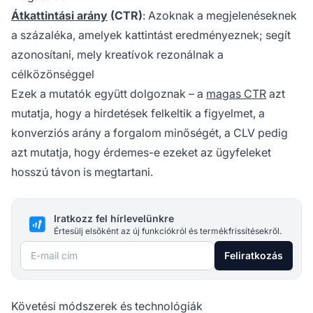
Átkattintási arány
(CTR)
: Azoknak a megjelenéseknek
a százaléka, amelyek kattintást eredményeznek; segít
azonosítani, mely kreatívok rezonálnak a
célközönséggel
Ezek a mutatók együtt dolgoznak – a
magas CTR
azt
mutatja, hogy a hirdetések felkeltik a figyelmet, a
konverziós arány a forgalom minőségét, a CLV pedig
azt mutatja, hogy érdemes-e ezeket az ügyfeleket
hosszú távon is megtartani.
Iratkozz fel hírlevelünkre
Értesülj elsőként az új funkciókról és termékfrissítésekről.
E-mail cím
Feliratkozás
Követési módszerek és technológiák