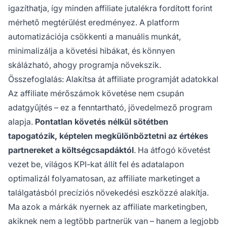
igazíthatja, így minden affiliate jutalékra fordított forint
mérhető megtérülést eredményez. A platform
automatizációja csökkenti a manuális munkát,
minimalizálja a követési hibákat, és könnyen
skálázható, ahogy programja növekszik.
Összefoglalás: Alakítsa át affiliate programját adatokkal
Az affiliate mérőszámok követése nem csupán
adatgyűjtés – ez a fenntartható, jövedelmező program
alapja.
Pontatlan követés nélkül sötétben
tapogatózik, képtelen megkülönböztetni az értékes
partnereket a költségcsapdáktól
. Ha átfogó követést
vezet be, világos KPI-kat állít fel és adatalapon
optimalizál folyamatosan, az affiliate marketinget a
találgatásból precíziós növekedési eszközzé alakítja.
Ma azok a márkák nyernek az affiliate marketingben,
akiknek nem a legtöbb partnerük van – hanem a legjobb