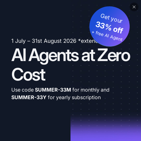
Get your
33% off
+ free AI Agent
1 July – 31st August 2026 *extended
AI Agents at Zero
Cost
Use code
SUMMER-33M
for monthly and
SUMMER-33Y
for yearly subscription