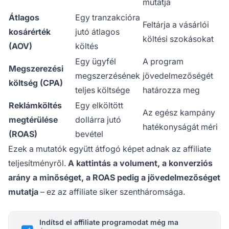
mutatja
Átlagos
Egy tranzakcióra
Feltárja a vásárlói
kosárérték
jutó átlagos
költési szokásokat
(AOV)
költés
Egy ügyfél
A program
Megszerezési
megszerzésének
jövedelmezőségét
költség (CPA)
teljes költsége
határozza meg
Reklámköltés
Egy elköltött
Az egész kampány
megtérülése
dollárra jutó
hatékonyságát méri
(ROAS)
bevétel
Ezek a mutatók együtt átfogó képet adnak az affiliate
teljesítményről.
A kattintás a volument, a konverziós
arány a minőséget, a ROAS pedig a jövedelmezőséget
mutatja
– ez az affiliate siker szentháromsága.
Indítsd el affiliate programodat még ma