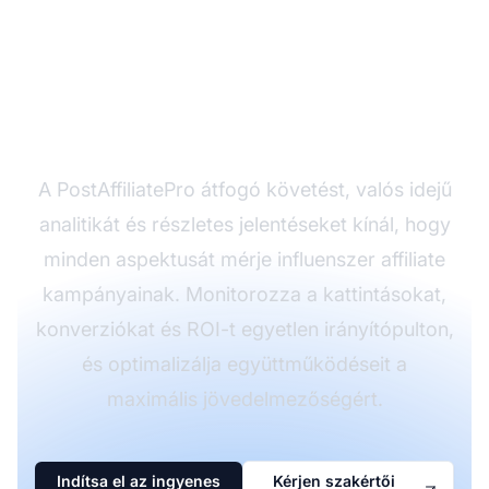
precízen kövesse
influenszer affiliate
kampányait?
A PostAffiliatePro átfogó követést, valós idejű
analitikát és részletes jelentéseket kínál, hogy
minden aspektusát mérje influenszer affiliate
kampányainak. Monitorozza a kattintásokat,
konverziókat és ROI-t egyetlen irányítópulton,
és optimalizálja együttműködéseit a
maximális jövedelmezőségért.
Indítsa el az ingyenes
Kérjen szakértői