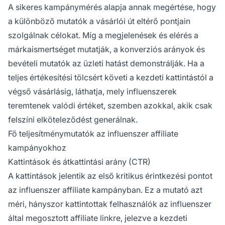
A sikeres kampánymérés alapja annak megértése, hogy
a különböző mutatók a vásárlói út eltérő pontjain
szolgálnak célokat. Míg a megjelenések és elérés a
márkaismertséget mutatják, a konverziós arányok és
bevételi mutatók az üzleti hatást demonstrálják. Ha a
teljes értékesítési tölcsért követi a kezdeti kattintástól a
végső vásárlásig, láthatja, mely influenszerek
teremtenek valódi értéket, szemben azokkal, akik csak
felszíni elköteleződést generálnak.
Fő teljesítménymutatók az influenszer affiliate
kampányokhoz
Kattintások és átkattintási arány (CTR)
A kattintások jelentik az első kritikus érintkezési pontot
az influenszer affiliate kampányban. Ez a mutató azt
méri, hányszor kattintottak felhasználók az influenszer
által megosztott affiliate linkre, jelezve a kezdeti