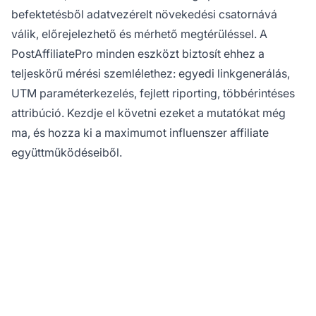
befektetésből adatvezérelt növekedési csatornává
válik, előrejelezhető és mérhető megtérüléssel. A
PostAffiliatePro minden eszközt biztosít ehhez a
teljeskörű mérési szemlélethez: egyedi linkgenerálás,
UTM paraméterkezelés, fejlett riporting, többérintéses
attribúció. Kezdje el követni ezeket a mutatókat még
ma, és hozza ki a maximumot influenszer affiliate
együttműködéseiből.
Készen áll arra, hogy