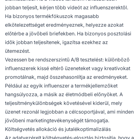
jobban teljesít, kérjen több videót az influenszerektől.
Ha bizonyos termékfókuszok magasabb
elkötelezettséget eredményeznek, helyezze azokat
előtérbe a jövőbeli briefekben. Ha bizonyos posztolási
idők jobban teljesítenek, igazítsa ezekhez az
ütemezést.
Vezessen be rendszerszintű A/B tesztelést: különböző
influenszerek kissé eltérő üzeneteket vagy kreatívokat
promotálnak, majd összehasonlítja az eredményeket.
Például az egyik influenszer a termékjellemzőket
hangsúlyozza, a másik az életmódbeli előnyöket. A
teljesítménykülönbségek követésével kiderül, mely
üzenet rezonál legjobban a célcsoportjával, ami minden
jövőbeni marketingtevékenységét támogatja.
Költségvetés allokáció és jutalékoptimalizálás
Az adatvezérelt költségvetés-elosztás biztosítja, hogy a