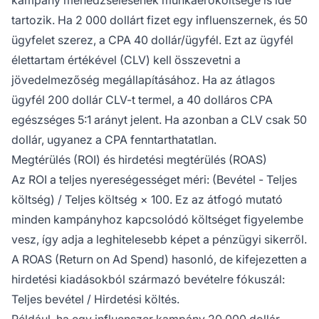
tartozik. Ha 2 000 dollárt fizet egy influenszernek, és 50
ügyfelet szerez, a CPA 40 dollár/ügyfél. Ezt az ügyfél
élettartam értékével (CLV) kell összevetni a
jövedelmezőség megállapításához. Ha az átlagos
ügyfél 200 dollár CLV-t termel, a 40 dolláros CPA
egészséges 5:1 arányt jelent. Ha azonban a CLV csak 50
dollár, ugyanez a CPA fenntarthatatlan.
Megtérülés (ROI) és hirdetési megtérülés (ROAS)
Az ROI a teljes nyereségességet méri: (Bevétel - Teljes
költség) / Teljes költség × 100. Ez az átfogó mutató
minden kampányhoz kapcsolódó költséget figyelembe
vesz, így adja a leghitelesebb képet a pénzügyi sikerről.
A ROAS (Return on Ad Spend) hasonló, de kifejezetten a
hirdetési kiadásokból származó bevételre fókuszál:
Teljes bevétel / Hirdetési költés.
Például, ha egy influenszer kampány 20 000 dollár