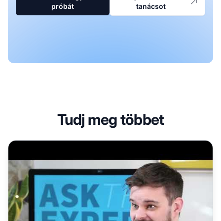
próbát
tanácsot
Tudj meg többet
Hogyan mérjük az influencer marketing kampányok sikeré