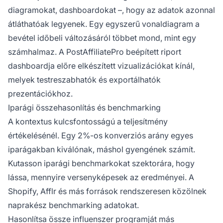
diagramokat, dashboardokat –, hogy az adatok azonnal
átláthatóak legyenek. Egy egyszerű vonaldiagram a
bevétel időbeli változásáról többet mond, mint egy
számhalmaz. A PostAffiliatePro beépített riport
dashboardja előre elkészített vizualizációkat kínál,
melyek testreszabhatók és exportálhatók
prezentációkhoz.
Iparági összehasonlítás és benchmarking
A kontextus kulcsfontosságú a teljesítmény
értékelésénél. Egy 2%-os konverziós arány egyes
iparágakban kiválónak, máshol gyengének számít.
Kutasson iparági benchmarkokat szektorára, hogy
lássa, mennyire versenyképesek az eredményei. A
Shopify, Afflr és más források rendszeresen közölnek
naprakész benchmarking adatokat.
Hasonlítsa össze influenszer programját más