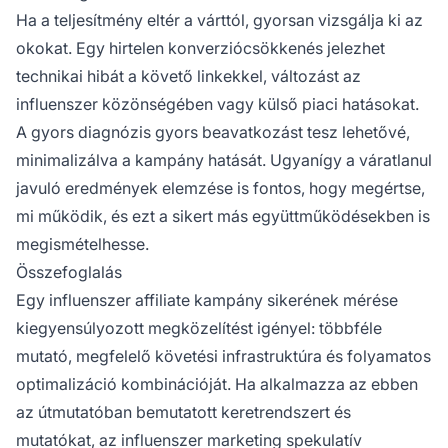
Ha a teljesítmény eltér a várttól, gyorsan vizsgálja ki az
okokat. Egy hirtelen konverziócsökkenés jelezhet
technikai hibát a követő linkekkel, változást az
influenszer közönségében vagy külső piaci hatásokat.
A gyors diagnózis gyors beavatkozást tesz lehetővé,
minimalizálva a kampány hatását. Ugyanígy a váratlanul
javuló eredmények elemzése is fontos, hogy megértse,
mi működik, és ezt a sikert más együttműködésekben is
megismételhesse.
Összefoglalás
Egy influenszer affiliate kampány sikerének mérése
kiegyensúlyozott megközelítést igényel: többféle
mutató, megfelelő követési infrastruktúra és folyamatos
optimalizáció kombinációját. Ha alkalmazza az ebben
az útmutatóban bemutatott keretrendszert és
mutatókat, az influenszer marketing spekulatív