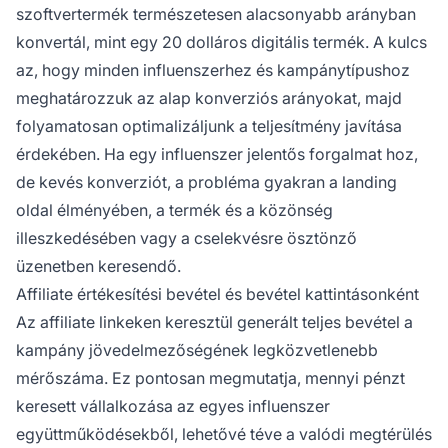
szoftvertermék természetesen alacsonyabb arányban
konvertál, mint egy 20 dolláros digitális termék. A kulcs
az, hogy minden influenszerhez és kampánytípushoz
meghatározzuk az alap konverziós arányokat, majd
folyamatosan optimalizáljunk a teljesítmény javítása
érdekében. Ha egy influenszer jelentős forgalmat hoz,
de kevés konverziót, a probléma gyakran a landing
oldal élményében, a termék és a közönség
illeszkedésében vagy a cselekvésre ösztönző
üzenetben keresendő.
Affiliate értékesítési bevétel és bevétel kattintásonként
Az affiliate linkeken keresztül generált teljes bevétel a
kampány jövedelmezőségének legközvetlenebb
mérőszáma. Ez pontosan megmutatja, mennyi pénzt
keresett vállalkozása az egyes influenszer
együttműködésekből, lehetővé téve a valódi megtérülés