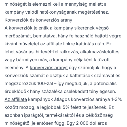
minőségét is elemezni kell a mennyiség mellett a
kampány valódi hatékonyságának megértéséhez.
Konverziók és konverziós arány
A konverziók jelentik a kampány sikerének végső
mérőszámát, bemutatva, hány felhasználó hajtott végre
kívánt műveletet az affiliate linkre kattintás után. Ez
lehet vásárlás, hírlevél-feliratkozás, alkalmazásletöltés
vagy bármilyen más, a kampány céljaként kitűzött
esemény. A
konverziós arányt
úgy számoljuk, hogy a
konverziók számát elosztjuk a kattintások számával és
megszorozzuk 100-zal – így megtudjuk, a potenciális
érdeklődők hány százaléka cselekedett ténylegesen.
Az affiliate
kampányok átlagos konverziós aránya 1-3%
között mozog, a legjobbak 5% felett teljesítenek. Ez
azonban iparágtól, termékáraktól és a célközönség
minőségétől jelentősen függ. Egy 2 000 dolláros