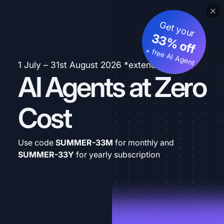
Get your
33% off
+ free AI Agent
1 July – 31st August 2026 *extended
AI Agents at Zero
Cost
Use code
SUMMER-33M
for monthly and
SUMMER-33Y
for yearly subscription