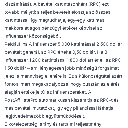
kiszámítását. A bevétel kattintásonként (RPC) ezt
tovább mélyíti: a teljes bevételt elosztja az összes
kattintással, így megtudhatja, egy-egy kattintás
mekkora átlagos pénzügyi értéket képvisel az
influenszer közönségéből.
Például, ha A influenszer 5 000 kattintással 2 500 dollár
bevételt generál, az RPC értéke 0,50 dollár. Ha B
influenszer 1 200 kattintással 1 800 dollárt ér el, az RPC
1,50 dollár – ami lényegesen jobb minőségű forgalmat
jelez, a mennyiség ellenére is. Ez a különbségtétel azért
fontos, mert megakadályozza, hogy pusztán az
elérés
alapján
értékelje túl az influenszereket. A
PostAffiliatePro automatikusan kiszámítja az RPC-t és
más bevételi mutatókat, így egy pillantással láthatja
legjövedelmezőbb együttműködéseit.
Elkötelezettségi arány és tartalmi teljesítmény