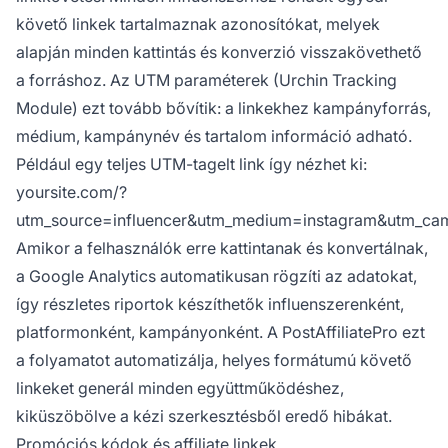
követő linkek tartalmaznak azonosítókat, melyek
alapján minden kattintás és konverzió visszakövethető
a forráshoz. Az UTM paraméterek (Urchin Tracking
Module) ezt tovább bővítik: a linkekhez kampányforrás,
médium, kampánynév és tartalom információ adható.
Például egy teljes UTM-tagelt link így nézhet ki:
yoursite.com/?
utm_source=influencer&utm_medium=instagram&utm_ca
Amikor a felhasználók erre kattintanak és konvertálnak,
a Google Analytics automatikusan rögzíti az adatokat,
így részletes riportok készíthetők influenszerenként,
platformonként, kampányonként. A PostAffiliatePro ezt
a folyamatot automatizálja, helyes formátumú követő
linkeket generál minden együttműködéshez,
kiküszöbölve a kézi szerkesztésből eredő hibákat.
Promóciós kódok és affiliate linkek