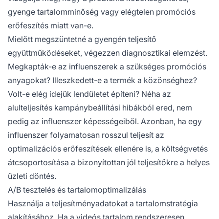
gyenge tartalomminőség vagy elégtelen promóciós
erőfeszítés miatt van-e.
Mielőtt megszüntetné a gyengén teljesítő
együttműködéseket, végezzen diagnosztikai elemzést.
Megkapták-e az influenszerek a szükséges promóciós
anyagokat? Illeszkedett-e a termék a közönséghez?
Volt-e elég idejük lendületet építeni? Néha az
alulteljesítés kampánybeállítási hibákból ered, nem
pedig az influenszer képességeiből. Azonban, ha egy
influenszer folyamatosan rosszul teljesít az
optimalizációs erőfeszítések ellenére is, a költségvetés
átcsoportosítása a bizonyítottan jól teljesítőkre a helyes
üzleti döntés.
A/B tesztelés és tartalomoptimalizálás
Használja a teljesítményadatokat a tartalomstratégia
alakításához. Ha a videós tartalom rendszeresen