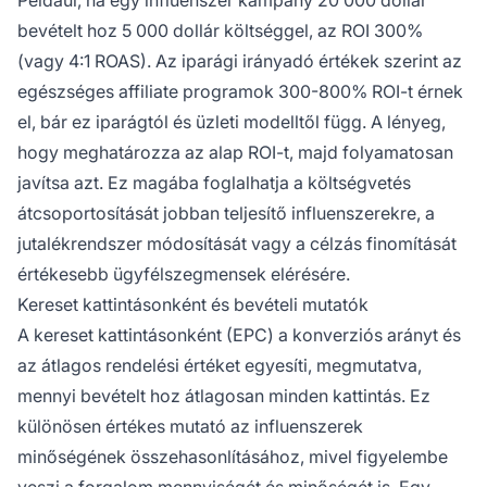
bevételt hoz 5 000 dollár költséggel, az ROI 300%
(vagy 4:1 ROAS). Az iparági irányadó értékek szerint az
egészséges affiliate programok 300-800% ROI-t érnek
el, bár ez iparágtól és üzleti modelltől függ. A lényeg,
hogy meghatározza az alap ROI-t, majd folyamatosan
javítsa azt. Ez magába foglalhatja a költségvetés
átcsoportosítását jobban teljesítő influenszerekre, a
jutalékrendszer módosítását vagy a célzás finomítását
értékesebb ügyfélszegmensek elérésére.
Kereset kattintásonként és bevételi mutatók
A kereset kattintásonként (EPC) a konverziós arányt és
az átlagos rendelési értéket egyesíti, megmutatva,
mennyi bevételt hoz átlagosan minden kattintás. Ez
különösen értékes mutató az influenszerek
minőségének összehasonlításához, mivel figyelembe
veszi a forgalom mennyiségét és minőségét is. Egy