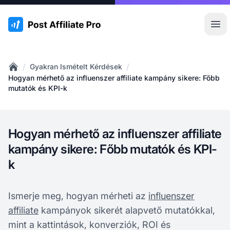
:site.title
Főm
/
/
Gyakran Ismételt Kérdések
Home
Hogyan mérhető az influenszer affiliate kampány sikere: Főbb
mutatók és KPI-k
Hogyan mérhető az influenszer affiliate
kampány sikere: Főbb mutatók és KPI-
k
Ismerje meg, hogyan mérheti az
influenszer
affiliate
kampányok sikerét alapvető mutatókkal,
mint a kattintások, konverziók, ROI és