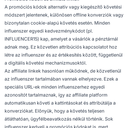
A promóciós kódok alternatív vagy kiegészítő követési
módszert jelentenek, különösen offline konverziók vagy
bizonytalan cookie-alapú követés esetén. Minden
influenszer egyedi kedvezménykódot (pl.
INFLUENCER15) kap, amelyet a vásárlók a pénztárnál
adnak meg. Ez közvetlen attribúciós kapcsolatot hoz
létre az influenszer és az értékesítés között, függetlenül
a digitális követési mechanizmusoktól.
Az affiliate linkek hasonlóan működnek, de közvetlenül
az influenszer tartalmában vannak elhelyezve. Ezek a
speciális URL-ek minden influenszerhez egyedi
azonosítót tartalmaznak, így az affiliate platform
automatikusan követi a kattintásokat és attribútálja a
konverziókat. Előnyük, hogy a követés teljesen
átláthatóan, ügyfélbeavatkozás nélkül történik. Sok
influenszer kedveli a promóciós kódokat is, mert