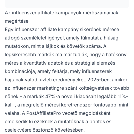
paramétereket és analitikai eszközöket a
teljesítmény monitorozására, és igazítsa
Az influenszer affiliate kampányok mérőszámainak
stratégiáját az optimális eredmények
megértése
érdekében.
Egy influenszer affiliate kampány sikerének mérése
átfogó szemléletet igényel, amely túlmutat a hiúsági
mutatókon, mint a lájkok és követők száma. A
legsikeresebb márkák ma már tudják, hogy a hatékony
mérés a kvantitatív adatok és a stratégiai elemzés
kombinációja, amely feltárja, mely influenszerek
hajtanak valódi üzleti eredményeket. 2025-ben, amikor
az influenszer
marketingre szánt költségvetések tovább
nőnek – a márkák 47%-a növeli kiadásait legalább 11%-
kal –, a megfelelő mérési keretrendszer fontosabb, mint
valaha. A PostAffiliatePro vezető megoldásként
emelkedik ki ezeknek a mutatóknak a pontos és
cselekvésre ösztönző követésében.