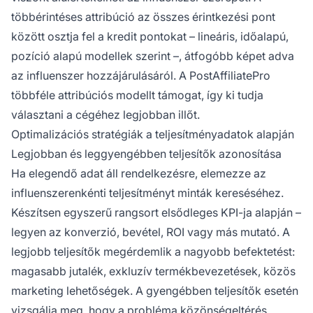
többérintéses attribúció az összes érintkezési pont
között osztja fel a kredit pontokat – lineáris, időalapú,
pozíció alapú modellek szerint –, átfogóbb képet adva
az influenszer hozzájárulásáról. A PostAffiliatePro
többféle attribúciós modellt támogat, így ki tudja
választani a cégéhez legjobban illőt.
Optimalizációs stratégiák a teljesítményadatok alapján
Legjobban és leggyengébben teljesítők azonosítása
Ha elegendő adat áll rendelkezésre, elemezze az
influenszerenkénti teljesítményt minták kereséséhez.
Készítsen egyszerű rangsort elsődleges KPI-ja alapján –
legyen az konverzió, bevétel, ROI vagy más mutató. A
legjobb teljesítők megérdemlik a nagyobb befektetést:
magasabb jutalék, exkluzív termékbevezetések, közös
marketing lehetőségek. A gyengébben teljesítők esetén
vizsgálja meg, hogy a probléma közönségeltérés,