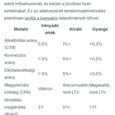
adott influenszernél, és kérjen a jövőben ilyen
tartalmakat. Ez az adatvezérelt tartalomoptimalizálás
jelentősen
javítja a kampány
teljesítményét idővel.
Irányadó
Mutató
Kiváló
Gyenge
érték
Átkattintási arány
0,5%
1%+
<0,3%
(CTR)
Konverziós
1-3%
5%+
<0,5%
arány
Elkötelezettségi
1-3%
5%+
<0,5%
arány
Megszerzési
Alacsonyabb,
Magasabb,
Változó
költség (CPA)
mint LTV
mint LTV
Hirdetési
megtérülés
2:1
5:1+
<1:1
(ROAS)