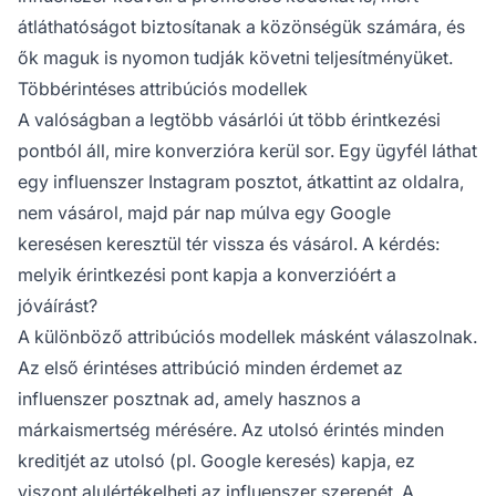
átláthatóságot biztosítanak a közönségük számára, és
ők maguk is nyomon tudják követni teljesítményüket.
Többérintéses attribúciós modellek
A valóságban a legtöbb vásárlói út több érintkezési
pontból áll, mire konverzióra kerül sor. Egy ügyfél láthat
egy influenszer Instagram posztot, átkattint az oldalra,
nem vásárol, majd pár nap múlva egy Google
keresésen keresztül tér vissza és vásárol. A kérdés:
melyik érintkezési pont kapja a konverzióért a
jóváírást?
A különböző attribúciós modellek másként válaszolnak.
Az első érintéses attribúció minden érdemet az
influenszer posztnak ad, amely hasznos a
márkaismertség mérésére. Az utolsó érintés minden
kreditjét az utolsó (pl. Google keresés) kapja, ez
viszont alulértékelheti az influenszer szerepét. A