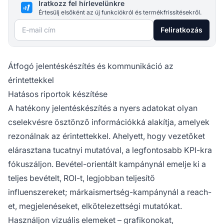
Iratkozz fel hírlevelünkre
Értesülj elsőként az új funkciókról és termékfrissítésekről.
E-mail cím
Feliratkozás
Átfogó jelentéskészítés és kommunikáció az
érintettekkel
Hatásos riportok készítése
A hatékony jelentéskészítés a nyers adatokat olyan
cselekvésre ösztönző információkká alakítja, amelyek
rezonálnak az érintettekkel. Ahelyett, hogy vezetőket
elárasztana tucatnyi mutatóval, a legfontosabb KPI-kra
fókuszáljon. Bevétel-orientált kampánynál emelje ki a
teljes bevételt, ROI-t, legjobban teljesítő
influenszereket; márkaismertség-kampánynál a reach-
et, megjelenéseket, elkötelezettségi mutatókat.
Használjon vizuális elemeket – grafikonokat,