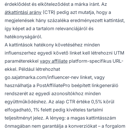
érdeklődést és elköteleződést a márka iránt. Az
átkattintási arány
(CTR) pedig azt mutatja, hogy a
megjelenések hány százaléka eredményezett kattintást,
így képet ad a tartalom relevanciájáról és
hatékonyságáról.
A kattintások hatékony követéséhez minden
influenszerhez egyedi követő linket kell létrehozni UTM
paraméterekkel
vagy affiliate
platform-specifikus URL-
ekkel. Például létrehozhat
go.sajatmarka.com/influencer-nev linket, vagy
használhatja a PostAffiliatePro beépített linkgeneráló
rendszerét az egyedi azonosítókhoz minden
együttműködéshez. Az alap CTR értéke 0,5% körül
elfogadható, 1% felett pedig kivételes tartalmi
teljesítményt jelez. A lényeg: a magas kattintásszám
önmagában nem garantálja a konverziókat – a forgalom