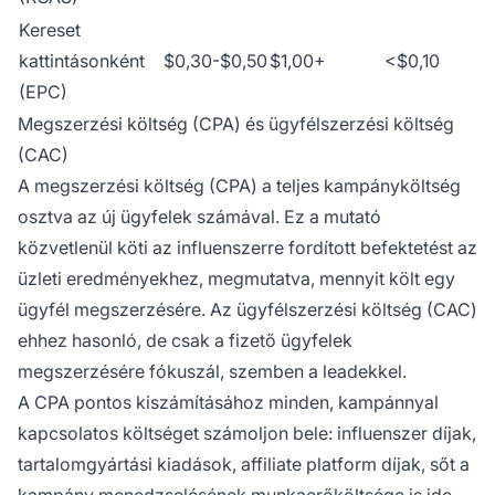
Kereset
kattintásonként
$0,30-$0,50
$1,00+
<$0,10
(EPC)
Megszerzési költség (CPA) és ügyfélszerzési költség
(CAC)
A megszerzési költség (CPA) a teljes kampányköltség
osztva az új ügyfelek számával. Ez a mutató
közvetlenül köti az influenszerre fordított befektetést az
üzleti eredményekhez, megmutatva, mennyit költ egy
ügyfél megszerzésére. Az ügyfélszerzési költség (CAC)
ehhez hasonló, de csak a fizető ügyfelek
megszerzésére fókuszál, szemben a leadekkel.
A CPA pontos kiszámításához minden, kampánnyal
kapcsolatos költséget számoljon bele: influenszer díjak,
tartalomgyártási kiadások, affiliate platform díjak, sőt a
kampány menedzselésének munkaerőköltsége is ide