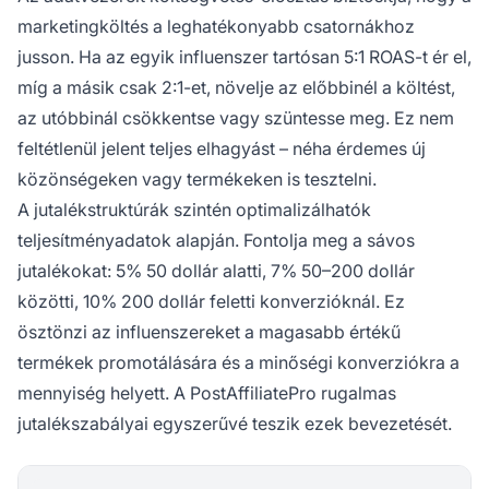
marketingköltés a leghatékonyabb csatornákhoz
jusson. Ha az egyik influenszer tartósan 5:1 ROAS-t ér el,
míg a másik csak 2:1-et, növelje az előbbinél a költést,
az utóbbinál csökkentse vagy szüntesse meg. Ez nem
feltétlenül jelent teljes elhagyást – néha érdemes új
közönségeken vagy termékeken is tesztelni.
A jutalékstruktúrák szintén optimalizálhatók
teljesítményadatok alapján. Fontolja meg a sávos
jutalékokat: 5% 50 dollár alatti, 7% 50–200 dollár
közötti, 10% 200 dollár feletti konverzióknál. Ez
ösztönzi az influenszereket a magasabb értékű
termékek promotálására és a minőségi konverziókra a
mennyiség helyett. A PostAffiliatePro rugalmas
jutalékszabályai egyszerűvé teszik ezek bevezetését.