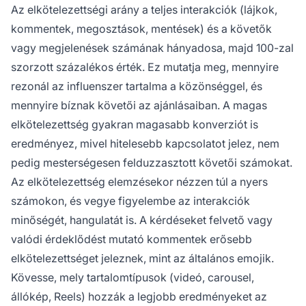
Az elkötelezettségi arány a teljes interakciók (lájkok,
kommentek, megosztások, mentések) és a követők
vagy megjelenések számának hányadosa, majd 100-zal
szorzott százalékos érték. Ez mutatja meg, mennyire
rezonál az influenszer tartalma a közönséggel, és
mennyire bíznak követői az ajánlásaiban. A magas
elkötelezettség gyakran magasabb konverziót is
eredményez, mivel hitelesebb kapcsolatot jelez, nem
pedig mesterségesen felduzzasztott követői számokat.
Az elkötelezettség elemzésekor nézzen túl a nyers
számokon, és vegye figyelembe az interakciók
minőségét, hangulatát is. A kérdéseket felvető vagy
valódi érdeklődést mutató kommentek erősebb
elkötelezettséget jeleznek, mint az általános emojik.
Kövesse, mely tartalomtípusok (videó, carousel,
állókép, Reels) hozzák a legjobb eredményeket az