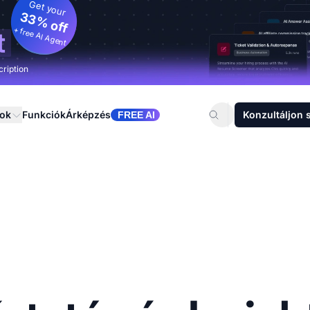
Get your
33% off
+ free AI Agent
t
cription
sok
Funkciók
Árképzés
Konzultáljon 
FREE AI