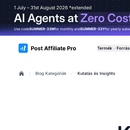
1 July – 31st August 2026 *extended
AI Agents at
Zero Cos
Use code
SUMMER-33M
for monthly and
SUMMER-33Y
for yearly subs
:site.title
Termék
Forrá
/
/
Blog Kategóriák
Kutatás és Insights
Home