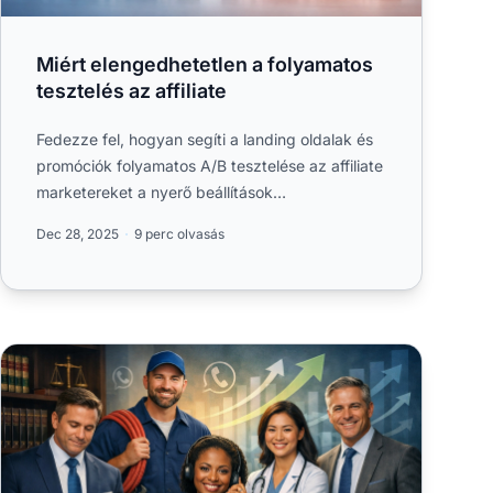
Miért elengedhetetlen a folyamatos
tesztelés az affiliate
Fedezze fel, hogyan segíti a landing oldalak és
promóciók folyamatos A/B tesztelése az affiliate
marketereket a nyerő beállítások
azonosításában, a konverziók....
Dec 28, 2025
9 perc olvasás
Iparágak, amelyek a legtöbbet profitálnak a pay-per-call