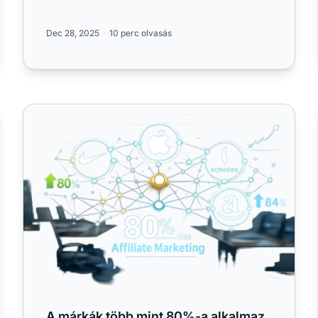
Dec 28, 2025
10 perc olvasás
A márkák több mint 80%-a alkalmaz affiliate marketinge
A márkák több mint 80%-a alkalmaz