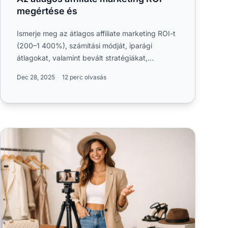
megértése és
Ismerje meg az átlagos affiliate marketing ROI-t
(200–1 400%), számítási módját, iparági
átlagokat, valamint bevált stratégiákat,
amelyekkel a PostAffiliatePro....
Dec 28, 2025
12 perc olvasás
A legnépszerűbb affiliate marketing iparágak 2026-ben