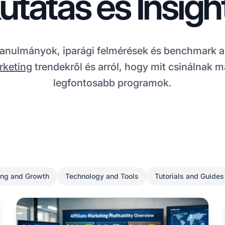
utatás és Insigh
tanulmányok, iparági felmérések és benchmark 
arketing
trendekről és arról, hogy mit csinálnak 
legfontosabb programok.
ing and Growth
Technology and Tools
Tutorials and Guides
A legjövedelmezőbb iparágak az affiliate marketingben