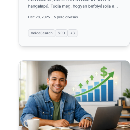
hangalapú. Tudja meg, hogyan befolyásolja a
hangalapú keresés az SEO-t....
Dec 28, 2025
5 perc olvasás
VoiceSearch
SEO
+3
Mennyit Kereshet Egy Kezdő Az Affiliate Marketing