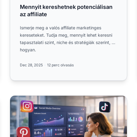
Mennyit kereshetnek potenciálisan
az affiliate
Ismerje meg a valós affiliate marketinges
kereseteket. Tudja meg, mennyit lehet keresni
tapasztalati szint, niche és stratégiák szerint, és
hogyan.
Dec 28, 2025
12 perc olvasás
Divatmarketing: Teljes útmutató a modern stratégiákhoz