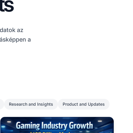
ts
adatok az
másképpen a
Research and Insights
Product and Updates
Játékipar affiliáltaknak: Lehetőségek egy 197 milliárd