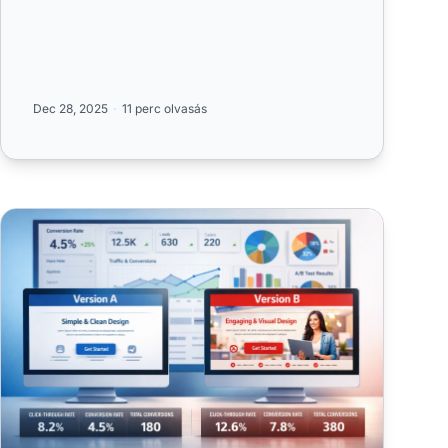
Dec 28, 2025
11 perc olvasás
Miért elengedhetetlen a folyamatos tesztelés az affiliate