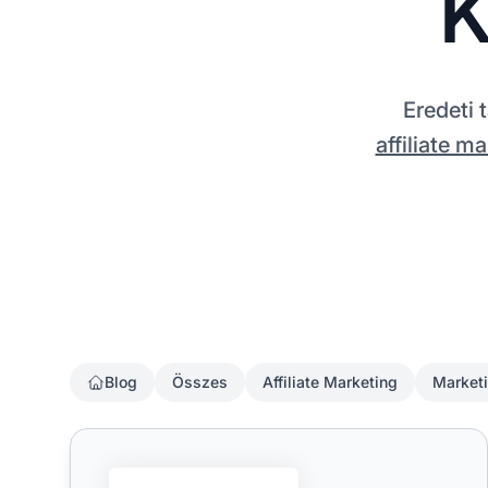
K
Eredeti 
affiliate m
Blog
Összes
Affiliate Marketing
Market
A hangalapú keresés hatása az SEO-ra