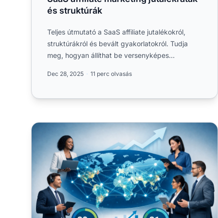
és struktúrák
Teljes útmutató a SaaS affiliate jutalékokról,
struktúrákról és bevált gyakorlatokról. Tudja
meg, hogyan állíthat be versenyképes
jutalékrátákat, vonzhatja be....
Dec 28, 2025
11 perc olvasás
Hány vállalkozás használ affiliate marketinget: