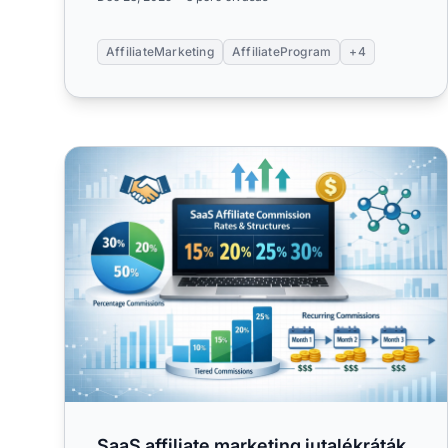
AffiliateMarketing
AffiliateProgram
+4
SaaS affiliate marketing jutalékráták és struktúrák
SaaS affiliate marketing jutalékráták