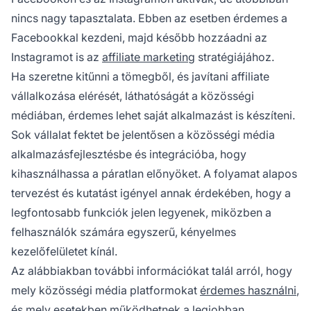
nincs nagy tapasztalata. Ebben az esetben érdemes a
Facebookkal kezdeni, majd később hozzáadni az
Instagramot is az
affiliate marketing
stratégiájához.
Ha szeretne kitűnni a tömegből, és javítani affiliate
vállalkozása elérését, láthatóságát a közösségi
médiában, érdemes lehet saját alkalmazást is készíteni.
Sok vállalat fektet be jelentősen a
közösségi média
alkalmazásfejlesztésbe
és integrációba, hogy
kihasználhassa a páratlan előnyöket. A folyamat alapos
tervezést és kutatást igényel annak érdekében, hogy a
legfontosabb funkciók jelen legyenek, miközben a
felhasználók számára egyszerű, kényelmes
kezelőfelületet kínál.
Az alábbiakban további információkat talál arról, hogy
mely közösségi média platformokat
érdemes használni
,
és mely esetekben működhetnek a legjobban.