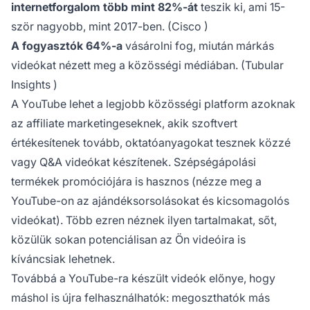
internetforgalom több mint 82%-át
teszik ki, ami 15-
ször nagyobb, mint 2017-ben. (
Cisco
)
A fogyasztók 64%-a
vásárolni fog, miután
márkás
videókat
nézett meg a közösségi médiában. (
Tubular
Insights
)
A YouTube lehet a legjobb közösségi platform azoknak
az affiliate marketingeseknek, akik szoftvert
értékesítenek tovább, oktatóanyagokat tesznek közzé
vagy Q&A videókat készítenek. Szépségápolási
termékek promóciójára is hasznos (nézze meg a
YouTube-on az ajándéksorsolásokat és kicsomagolós
videókat). Több ezren néznek ilyen tartalmakat, sőt,
közülük sokan potenciálisan az Ön videóira is
kíváncsiak lehetnek.
Továbbá a YouTube-ra készült videók előnye, hogy
máshol is újra felhasználhatók: megoszthatók más