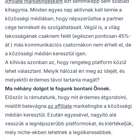
Affiliate marketingesként
ezt semmiképp sem szabad
kihagynia. Minden egyes nap aktívnak kell lennie a
közösségi médiában, hogy népszerűsítse a partner
cége termékeit és szolgáltatásait. Végül is, a világ
lakosságának csaknem felét (
egészen pontosan 45%-
át
) más kommunikációs csatornákon nem érheti el, de
a közösségi médián keresztül igen.
A kihívás azonban az, hogy rengeteg platform közül
lehet választani. Melyik hálózat éri meg az idejét, és
melyektől érdemes távol tartania magát?
Ma néhány dolgot le fogunk bontani Önnek.
Először is rámutatunk, hogy mit érdemes átgondolni,
mielőtt belevágna
az affiliate
marketingbe a közösségi
médián keresztül. Ezután egyesével, nagyító alá
vesszük a legnépszerűbb platformokat, és kiértékeljük,
mely niche-ekben lehetnek a legsikeresebbek.