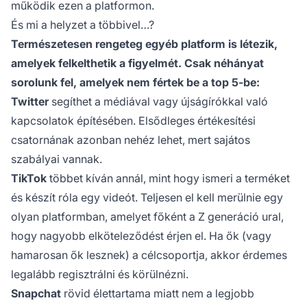
működik ezen a platformon.
És mi a helyzet a többivel…?
Természetesen rengeteg egyéb platform is létezik,
amelyek felkelthetik a figyelmét. Csak néhányat
sorolunk fel, amelyek nem fértek be a top 5-be:
Twitter
segíthet a médiával vagy újságírókkal való
kapcsolatok építésében. Elsődleges értékesítési
csatornának azonban nehéz lehet, mert sajátos
szabályai vannak.
TikTok
többet kíván annál, mint hogy ismeri a terméket
és készít róla egy videót. Teljesen el kell merülnie egy
olyan platformban, amelyet főként a Z generáció ural,
hogy nagyobb elköteleződést érjen el. Ha ők (vagy
hamarosan ők lesznek) a célcsoportja, akkor érdemes
legalább regisztrálni és körülnézni.
Snapchat
rövid élettartama miatt nem a legjobb