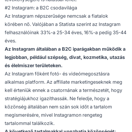
#2 Instagram: a B2C csodavilága
Az Instagram népszerűsége nemcsak a fiatalok
körében nő. Valójában
a Statista szerint
az Instagram
felhasználóinak 33%-a 25-34 éves, 16%-a pedig 35-44
éves.
Az Instagram általában a B2C iparágakban működik a
legjobban, például szépség, divat, kozmetika, utazás
és élelmiszer területeken.
Az Instagram főként fotó- és videómegosztásra
alkalmas platform. Az affiliate marketingeseknek meg
kell érteniük ennek a csatornának a természetét, hogy
stratégiájukhoz igazíthassák. Ne feledje, hogy a
közönség általában nem szán sok időt a tartalom
megismerésére, mivel Instagramon rengeteg
tartalommal találkozik.
A következő tartalmakkal vonzhatja közönségét: