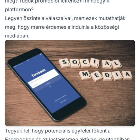
meg? Tudok promóciót létrehozni mindegyik
platformon?
Legyen őszinte a válaszaival, mert ezek mutathatják
meg, hogy merre érdemes elindulnia a közösségi
médiában.
Tegyük fel, hogy potenciális ügyfelei főként a
Facebookon és az Instagramon aktívak, de utóbbiban