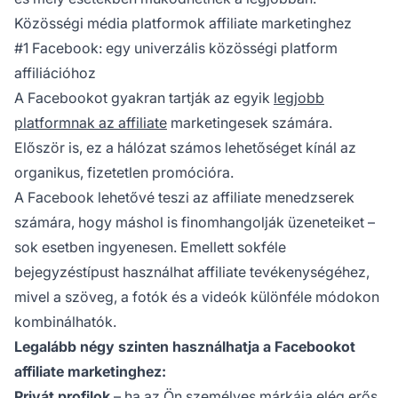
Közösségi média platformok affiliate marketinghez
#1 Facebook: egy univerzális közösségi platform
affiliációhoz
A Facebookot gyakran tartják az egyik
legjobb
platformnak az affiliate
marketingesek számára.
Először is, ez a hálózat számos lehetőséget kínál az
organikus, fizetetlen promócióra.
A Facebook lehetővé teszi az affiliate menedzserek
számára, hogy máshol is finomhangolják üzeneteiket –
sok esetben ingyenesen. Emellett sokféle
bejegyzéstípust használhat affiliate tevékenységéhez,
mivel a szöveg, a fotók és a videók különféle módokon
kombinálhatók.
Legalább négy szinten használhatja a Facebookot
affiliate marketinghez:
Privát profilok
– ha az Ön személyes márkája elég erős,