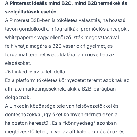
A Pinterest ideális mind B2C, mind B2B termékek és
szolgáltatások esetén.
A Pinterest B2B-ben is tökéletes választás, ha hosszú
távon gondolkodik. Infografikák,
promóciós anyagok
,
whitepaperek vagy ellenőrzőlisták megosztásával
felhívhatja magára a B2B vásárlók figyelmét, és
forgalmat terelhet weboldalára, ami növelheti az
eladásokat.
#5 LinkedIn: az üzleti delta
Ez a platform tökéletes környezetet teremt azoknak az
affiliate marketingeseknek, akik a B2B iparágban
dolgoznak.
A LinkedIn közönsége tele van felsővezetőkkel és
döntéshozókkal, így őket könnyen elérheti ezen a
hálózaton keresztül. Ez a “könnyedség” azonban
megtévesztő lehet, mivel az affiliate promóciónak és