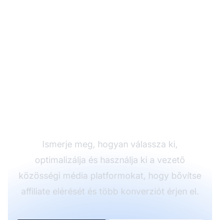
Növelje affiliate
marketingjét a
megfelelő közösségi
platformokkal
Ismerje meg, hogyan válassza ki,
optimalizálja és használja ki a vezető
közösségi média platformokat, hogy bővítse
affiliate elérését és több konverziót érjen el.