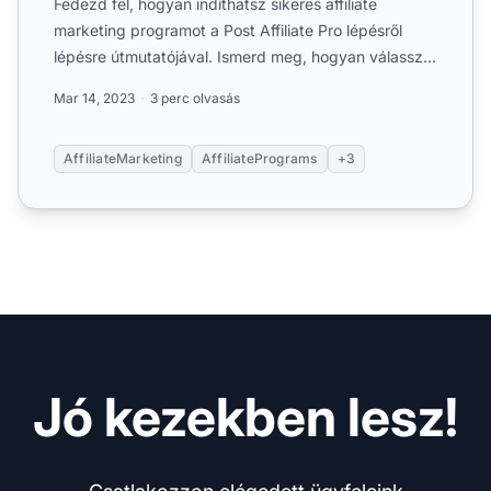
Fedezd fel, hogyan indíthatsz sikeres affiliate
marketing programot a Post Affiliate Pro lépésről
lépésre útmutatójával. Ismerd meg, hogyan válassz
jövedelmező ...
Mar 14, 2023
3 perc olvasás
AffiliateMarketing
AffiliatePrograms
+3
Jó kezekben lesz!