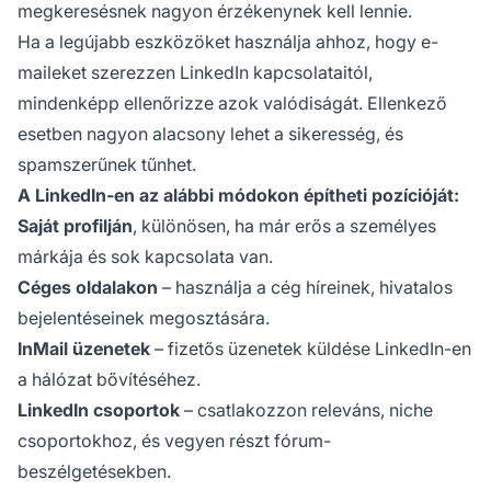
megkeresésnek nagyon érzékenynek kell lennie.
Ha a legújabb eszközöket használja ahhoz, hogy e-
maileket szerezzen LinkedIn kapcsolataitól,
mindenképp ellenőrizze azok valódiságát. Ellenkező
esetben nagyon alacsony lehet a sikeresség, és
spamszerűnek tűnhet.
A LinkedIn-en az alábbi módokon építheti pozícióját:
Saját profilján
, különösen, ha már erős a személyes
márkája és sok kapcsolata van.
Céges oldalakon
– használja a cég híreinek, hivatalos
bejelentéseinek megosztására.
InMail üzenetek
– fizetős üzenetek küldése LinkedIn-en
a hálózat bővítéséhez.
LinkedIn csoportok
– csatlakozzon releváns, niche
csoportokhoz, és vegyen részt fórum-
beszélgetésekben.