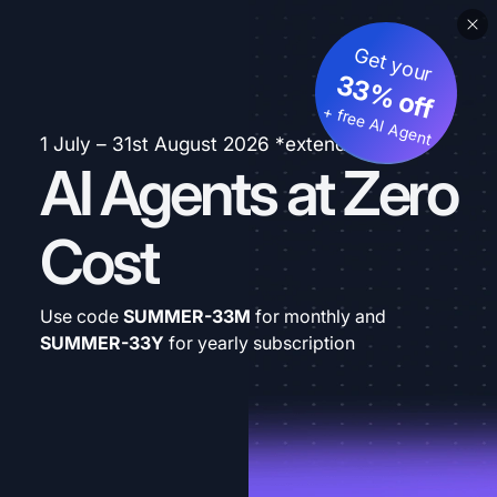
Get your
33% off
+ free AI Agent
1 July – 31st August 2026 *extended
AI Agents at Zero
Cost
Use code
SUMMER-33M
for monthly and
SUMMER-33Y
for yearly subscription