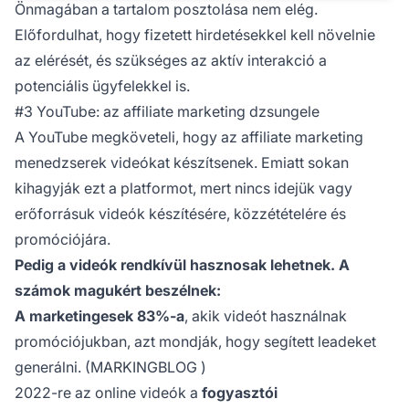
Önmagában a tartalom posztolása nem elég.
Előfordulhat, hogy fizetett hirdetésekkel kell növelnie
az elérését, és szükséges az aktív interakció a
potenciális ügyfelekkel is.
#3 YouTube: az affiliate marketing dzsungele
A YouTube megköveteli, hogy az affiliate marketing
menedzserek videókat készítsenek. Emiatt sokan
kihagyják ezt a platformot, mert nincs idejük vagy
erőforrásuk videók készítésére, közzétételére és
promóciójára.
Pedig a videók rendkívül hasznosak lehetnek. A
számok magukért beszélnek:
A marketingesek 83%-a
, akik videót használnak
promóciójukban, azt mondják, hogy segített leadeket
generálni. (
MARKINGBLOG
)
2022-re az online videók a
fogyasztói