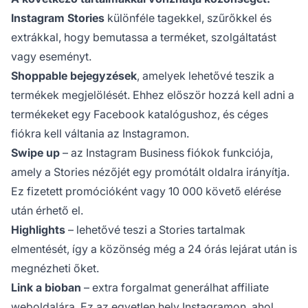
Instagram Stories
különféle tagekkel, szűrőkkel és
extrákkal, hogy bemutassa a terméket, szolgáltatást
vagy eseményt.
Shoppable bejegyzések
, amelyek lehetővé teszik a
termékek megjelölését. Ehhez először hozzá kell adni a
termékeket egy Facebook katalógushoz, és céges
fiókra kell váltania az Instagramon.
Swipe up
– az Instagram Business fiókok funkciója,
amely a Stories nézőjét egy promótált oldalra irányítja.
Ez fizetett promócióként vagy 10 000 követő elérése
után érhető el.
Highlights
– lehetővé teszi a Stories tartalmak
elmentését, így a közönség még a 24 órás lejárat után is
megnézheti őket.
Link a bioban
– extra forgalmat generálhat affiliate
weboldalára. Ez az egyetlen hely Instagramon, ahol