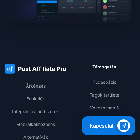
Támogatás
Tudásbázis
Árképzés
Tagok területe
Funkciók
Változásnapló
Integrációs módszerek
Teljesítmény státusz
Mobilalkalmazások
Kapcsolat
Alternatívák