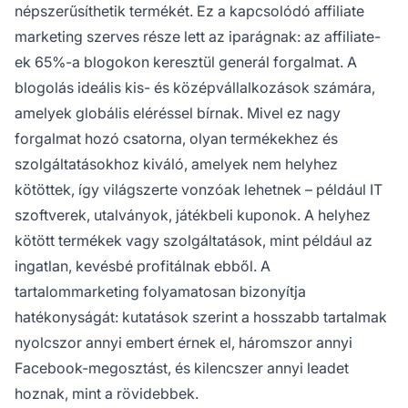
népszerűsíthetik termékét. Ez a
kapcsolódó affiliate
marketing szerves része lett az iparágnak: az affiliate-
ek 65%-a blogokon keresztül generál forgalmat. A
blogolás ideális kis- és középvállalkozások számára,
amelyek globális eléréssel bírnak. Mivel ez nagy
forgalmat hozó csatorna, olyan termékekhez és
szolgáltatásokhoz kiváló, amelyek nem helyhez
kötöttek, így világszerte vonzóak lehetnek – például IT
szoftverek, utalványok, játékbeli kuponok. A helyhez
kötött termékek vagy szolgáltatások, mint például az
ingatlan, kevésbé profitálnak ebből. A
tartalommarketing folyamatosan bizonyítja
hatékonyságát: kutatások szerint a hosszabb tartalmak
nyolcszor annyi embert érnek el, háromszor annyi
Facebook-megosztást, és kilencszer annyi leadet
hoznak, mint a rövidebbek.