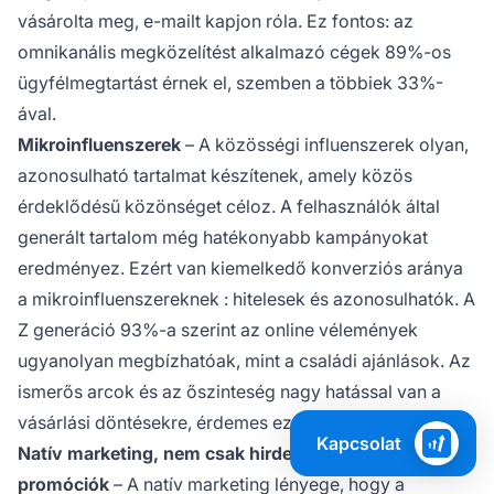
vásárolta meg, e-mailt kapjon róla. Ez fontos: az
omnikanális megközelítést alkalmazó cégek 89%-os
ügyfélmegtartást érnek el, szemben a többiek 33%-
ával.
Mikroinfluenszerek
– A közösségi influenszerek olyan,
azonosulható tartalmat készítenek, amely közös
érdeklődésű közönséget céloz. A felhasználók által
generált tartalom még hatékonyabb kampányokat
eredményez. Ezért van kiemelkedő konverziós aránya
a
mikroinfluenszereknek
: hitelesek és azonosulhatók. A
Z generáció 93%-a szerint az online vélemények
ugyanolyan megbízhatóak, mint a családi ajánlások. Az
ismerős arcok és az őszinteség nagy hatással van a
vásárlási döntésekre, érdemes ezt kihasználni.
Kapcsolat
Natív marketing, nem csak hirdetés kinézetű
promóciók
– A natív marketing lényege, hogy a