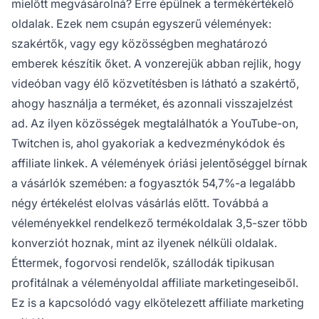
mielőtt megvásárolná? Erre épülnek a termékértékelő
oldalak. Ezek nem csupán egyszerű vélemények:
szakértők, vagy egy közösségben meghatározó
emberek készítik őket. A vonzerejük abban rejlik, hogy
videóban vagy élő közvetítésben is látható a szakértő,
ahogy használja a terméket, és azonnali visszajelzést
ad. Az ilyen közösségek megtalálhatók a YouTube-on,
Twitchen is, ahol gyakoriak a kedvezménykódok és
affiliate linkek. A vélemények óriási jelentőséggel bírnak
a vásárlók szemében: a fogyasztók 54,7%-a legalább
négy értékelést elolvas vásárlás előtt. Továbbá a
véleményekkel rendelkező termékoldalak 3,5-szer több
konverziót hoznak, mint az ilyenek nélküli oldalak.
Éttermek, fogorvosi rendelők, szállodák tipikusan
profitálnak a véleményoldal
affiliate
marketingeseiből.
Ez is a kapcsolódó vagy
elkötelezett affiliate
marketing