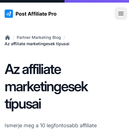
:site.title
Főm
/
/
Partner Marketing Blog
Home
Az affiliate marketingesek típusai
Az affiliate
marketingesek
típusai
Ismerje meg a 10 legfontosabb affiliate