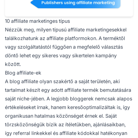
10 affiliate marketinges típus
Nézzük meg, milyen típusú affiliate marketingesekkel
találkozhatunk az affiliate platformokon. A terméktől
vagy szolgáltatástól függően a megfelelő választás
döntő lehet egy sikeres vagy sikertelen kampány
között.
Blog affiliate-ek
A
blog affiliate
olyan szakértő a saját területén, aki
tartalmat készít egy adott
affiliate termék
bemutatására
saját niche-jében. A legjobb bloggerek nemcsak alapos
értékeléseket írnak, hanem keresőoptimalizáltak is, így
organikusan hatalmas közönséget érnek el. Saját
törzsközönségük bízik az ítéletükben, ajánlásaikban,
így referral linkekkel és
affiliate kódokkal
hatékonyan