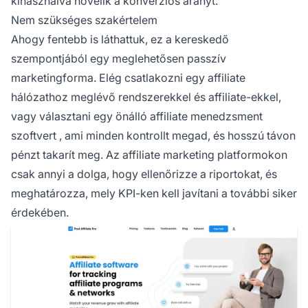
kihasználva növelik a konverziós arányt.
Nem szükséges szakértelem
Ahogy fentebb is láthattuk, ez a kereskedő
szempontjából egy meglehetősen passzív
marketingforma. Elég csatlakozni egy affiliate
hálózathoz meglévő rendszerekkel és affiliate-ekkel,
vagy választani egy
önálló affiliate menedzsment
szoftvert
, ami minden kontrollt megad, és hosszú távon
pénzt takarít meg. Az affiliate marketing platformokon
csak annyi a dolga, hogy ellenőrizze a riportokat, és
meghatározza, mely KPI-ken kell javítani a további siker
érdekében.