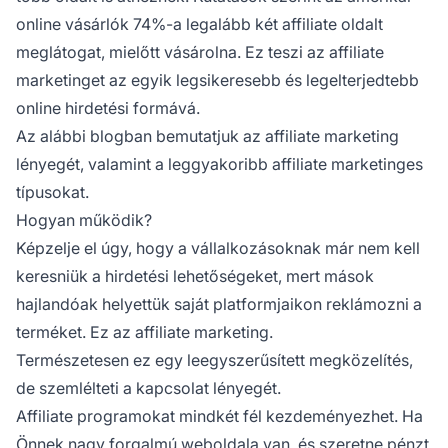
online vásárlók 74%-a legalább két affiliate oldalt
meglátogat, mielőtt vásárolna. Ez teszi az affiliate
marketinget az egyik legsikeresebb és legelterjedtebb
online hirdetési formává.
Az alábbi blogban bemutatjuk az
affiliate marketing
lényegét, valamint a leggyakoribb affiliate marketinges
típusokat.
Hogyan működik?
Képzelje el úgy, hogy a vállalkozásoknak már nem kell
keresniük a hirdetési lehetőségeket, mert mások
hajlandóak helyettük saját platformjaikon reklámozni a
terméket. Ez az affiliate marketing.
Természetesen ez egy leegyszerűsített megközelítés,
de szemlélteti a kapcsolat lényegét.
Affiliate programokat
mindkét fél kezdeményezhet. Ha
Önnek nagy forgalmú weboldala van, és szeretne pénzt