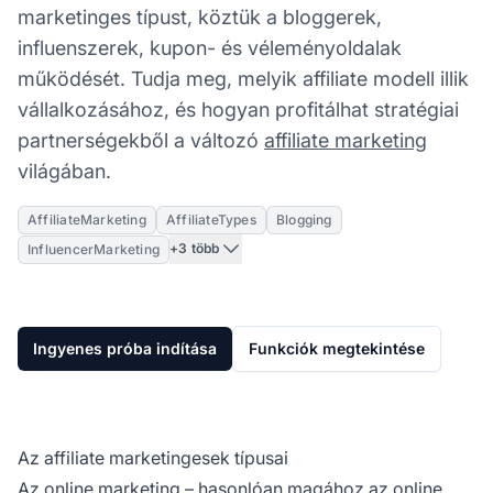
marketinges típust, köztük a bloggerek,
influenszerek, kupon- és véleményoldalak
működését. Tudja meg, melyik affiliate modell illik
vállalkozásához, és hogyan profitálhat stratégiai
partnerségekből a változó
affiliate marketing
világában.
AffiliateMarketing
AffiliateTypes
Blogging
+3 több
InfluencerMarketing
Ingyenes próba indítása
Funkciók megtekintése
Az affiliate marketingesek típusai
Az
online marketing
– hasonlóan magához az online