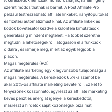
A kereskedők nemcsak monitorozhatják, hanem igény
szerint módosíthatnak is bármit. A
Post Affiliate Pro
például testreszabható affiliate linkeket, irányítópultokat
és fizetési automatizmust kínál. Az
affiliate linkek
és
kódok követésétől kezdve a különféle kimutatások
generálásáig mindent megtehet. Ha többet szeretne
megtudni a lehetőségekről, látogasson el a
funkciók
oldalra
, és ismerje meg, miért az egyik legjobb a
piacon.
Magas megtérülés (ROI)
Az
affiliate
marketing egyik legvonzóbb tulajdonsága a
magas megtérülés. A kereskedők 65%-a számol be
akár 20%-os
affiliate marketing bevételről
. Ez két fő
tényezőnek köszönhető: egyrészt az affiliate marketing
kevés pénzt és energiát igényel a kereskedőtől,
másrészt a hirdetők saját közönségük bizalmát