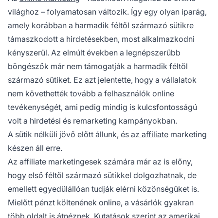
világhoz – folyamatosan változik. Így egy olyan iparág,
amely korábban a harmadik féltől származó sütikre
támaszkodott a hirdetésekben, most alkalmazkodni
kényszerül. Az elmúlt években a legnépszerűbb
böngészők már nem támogatják a harmadik féltől
származó sütiket. Ez azt jelentette, hogy a vállalatok
nem követhették tovább a felhasználók online
tevékenységét, ami pedig mindig is kulcsfontosságú
volt a hirdetési és remarketing kampányokban.
A sütik nélküli jövő előtt állunk, és
az affiliate
marketing
készen áll erre.
Az affiliate marketingesek számára már az is előny,
hogy első féltől származó sütikkel dolgozhatnak, de
emellett egyedülállóan tudják elérni közönségüket is.
Mielőtt pénzt költenének online, a vásárlók gyakran
több oldalt is átnéznek. Kutatások szerint az amerikai