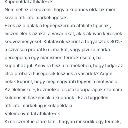
Kuponoldal affiliate-ek
Nem nehéz elképzelni, hogy a kuponos oldalak miért
kiváló affiliate marketingesek.
Ezek az oldalak a
legnépszerűbb affiliate típusok
,
hiszen elérik azokat a vásárlókat, akik aktívan keresnek
kedvezményeket. Kutatások szerint a fogyasztók 80%-
a szívesen próbál ki új márkát, vagy javul a
márka
percepciója
egy már ismert termék esetén, ha
kuponhoz jut. Annyira hisz a termékében, hogy tudja: az
első próbára hűségesek lesznek a vásárlók? Adjon
nekik kupont, hogy még nagyobb legyen a motiváció!
Az élelmiszer-, kozmetikai és utazási iparágak számára
különösen hasznosak a
kuponok
. Ez a
független
affiliate marketing
iskolapéldája.
Véleményoldal affiliate-ek
Ki ne szeretné előre látni, hogyan működik egy termék,