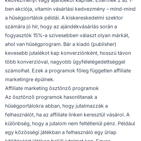
ben akciója, vitamin vásárlási kedvezmény – mind-mind
a hűségportálok példái. A kiskereskedelmi szektor
számára jó hír, hogy az ajándékvásárlás során a
fogyasztók 15%-a szívesebben választ olyan márkát,
ahol van hűségprogram. Bár a kiadó (publisher)
kevesebb jutalékot kap konverziónként, hosszú távon
több konverzióval, nagyobb ügyfélelégedettséggel
számolhat. Ezek a programok főleg
független affiliate
marketingre épülnek.
Affiliate marketing ösztönző programok
Az ösztönző programok hasonlítanak a
hűségportálokra abban, hogy jutalmazzák a
felhasználót, ha az affiliate linken keresztül vásárol. A
különbség, hogy a jutalom nem feltétlenül pénz. Például
egy közösségi játékban a felhasználó egy űrlap
kitöltéséért játékon belüli jutalmat kap. Egyes