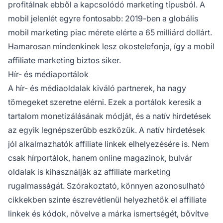
profitálnak ebből a kapcsolódó marketing típusból. A
mobil jelenlét egyre fontosabb: 2019-ben a globális
mobil marketing piac mérete elérte a 65 milliárd dollárt.
Hamarosan mindenkinek lesz okostelefonja, így a mobil
affiliate marketing biztos siker.
Hír- és médiaportálok
A hír- és médiaoldalak kiváló partnerek, ha nagy
tömegeket szeretne elérni. Ezek a portálok keresik a
tartalom monetizálásának módját, és a natív hirdetések
az egyik legnépszerűbb eszközük. A natív hirdetések
jól alkalmazhatók
affiliate linkek
elhelyezésére is. Nem
csak hírportálok, hanem online magazinok, bulvár
oldalak is kihasználják az affiliate marketing
rugalmasságát. Szórakoztató, könnyen azonosulható
cikkekben szinte észrevétlenül helyezhetők el affiliate
linkek és kódok, növelve a
márka
ismertségét, bővítve