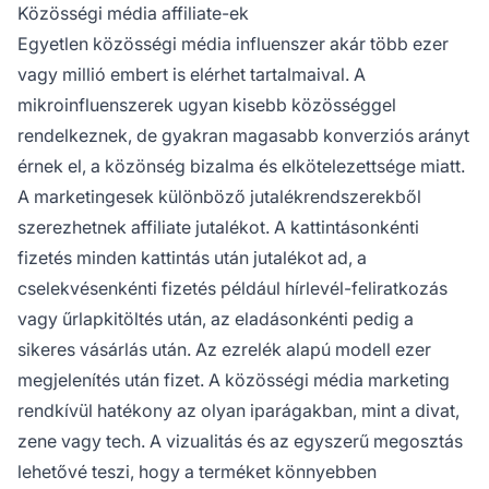
Közösségi média affiliate-ek
Egyetlen közösségi média influenszer akár több ezer
vagy millió embert is elérhet tartalmaival. A
mikroinfluenszerek ugyan kisebb közösséggel
rendelkeznek, de gyakran magasabb konverziós arányt
érnek el, a közönség bizalma és elkötelezettsége miatt.
A marketingesek különböző
jutalékrendszerekből
szerezhetnek affiliate jutalékot. A kattintásonkénti
fizetés minden kattintás után jutalékot ad, a
cselekvésenkénti fizetés például hírlevél-feliratkozás
vagy űrlapkitöltés után, az eladásonkénti pedig a
sikeres vásárlás után. Az ezrelék alapú modell ezer
megjelenítés után fizet. A közösségi média marketing
rendkívül hatékony az olyan iparágakban, mint a divat,
zene vagy tech. A vizualitás és az egyszerű megosztás
lehetővé teszi, hogy a terméket könnyebben