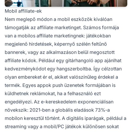
Mobil affiliate-ek
Nem meglepő módon a mobil eszközök kiválóan
támogatják az affiliate marketinget. Számos formája
van a mobilos affiliate marketingnek: játékokban
megjelenő hirdetések, képernyő szélén feltűnő
bannerek, vagy az alkalmazáson belül megosztott
affiliate kódok. Például egy gitárhangoló app ajánlhat
kedvezménykódot egy hangszerboltba. Így célzottan
olyan embereket ér el, akiket valószínűleg érdekel a
termék. Egyes appok push üzenetek formájában is
küldhetnek reklámokat, ha a felhasználó ezt
engedélyezi. Az e-kereskedelem exponenciálisan
növekszik: 2021-ben a globális eladások 73%-a
mobilon keresztül történt. A digitális iparágak, például a
streaming vagy a mobil/PC játékok különösen sokat