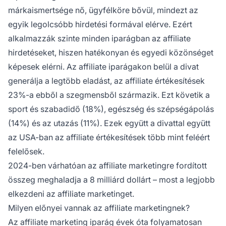
márkaismertsége nő, ügyfélköre bővül, mindezt az
egyik legolcsóbb hirdetési formával elérve. Ezért
alkalmazzák szinte minden iparágban az affiliate
hirdetéseket, hiszen hatékonyan és egyedi közönséget
képesek elérni. Az affiliate iparágakon belül a divat
generálja a legtöbb eladást, az affiliate értékesítések
23%-a ebből a szegmensből származik. Ezt követik a
sport és szabadidő (18%), egészség és szépségápolás
(14%) és az utazás (11%). Ezek együtt a divattal együtt
az USA-ban az affiliate értékesítések több mint feléért
felelősek.
2024-ben várhatóan az affiliate marketingre fordított
összeg meghaladja a 8 milliárd dollárt – most a legjobb
elkezdeni az affiliate marketinget.
Milyen előnyei vannak az affiliate marketingnek?
Az
affiliate marketing iparág
évek óta folyamatosan