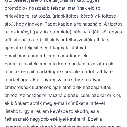
promóciók hosszabb feladatlistát írnak elő (pl.
hírlevélre feliratkozás, űrlapkitöltés, kérdőív kitöltése
stb.), hogy ingyen iPadet kapjon a felhasználó. A fizetős
teljesítményt (pay-to-complete) néha vitatják, sőt egyes
affiliate hálózatok
tiltják is. A felhasználók affiliate
ajánlatok teljesítéséért kapnak jutalmat.
Email marketing affiliate marketingesek
Bár az e-mailek nem a fő kommunikációs csatornák
már, az e-mail marketingre specializálódott affiliate
marketingesek előnyben vannak, hiszen olyan
embereknek küldenek ajánlatot, akik hozzájárultak
ehhez. Az összes felhasználó közül csak azokat érik el,
akik önként adták meg e-mail címüket a hírlevél
listához. Így a reklám kevésbé tolakodó, és a
felhasználó nagyobb eséllyel kattint rá. Ezek a
kampányok általában hírleveleket és egyéb tartalmakat