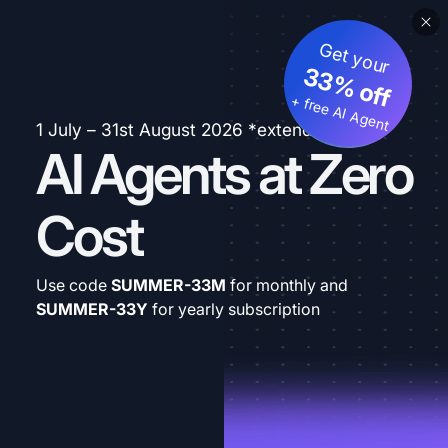
Get your
33% off
+ free AI Agent
1 July – 31st August 2026 *extended
AI Agents at Zero
Cost
Use code
SUMMER-33M
for monthly and
SUMMER-33Y
for yearly subscription