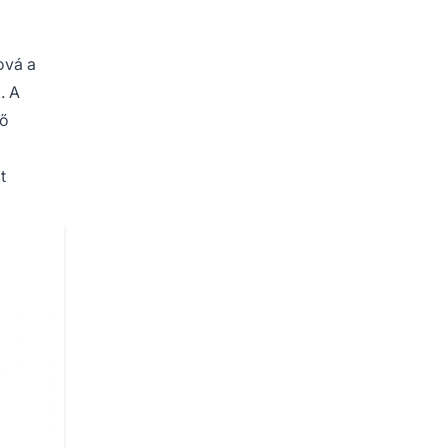
ová a
. A
nő
t