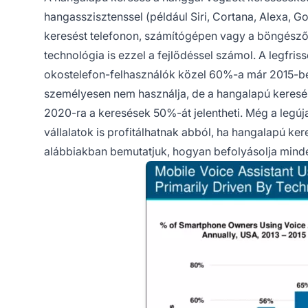
hangasszisztenssel (például Siri, Cortana, Alexa, 
keresést telefonon, számítógépen vagy a böngésző
technológia is ezzel a fejlődéssel számol. A legfri
okostelefon-felhasználók közel 60%-a már 2015-ben
személyesen nem használja, de a hangalapú keresés 
2020-ra a keresések 50%-át jelentheti. Még a legúj
vállalatok is profitálhatnak abból, ha hangalapú ker
alábbiakban bemutatjuk, hogyan befolyásolja mind