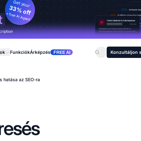
Get your
33% off
+ free AI Agent
t
cription
sok
Funkciók
Árképzés
Konzultáljon 
FREE AI
s hatása az SEO-ra
resés