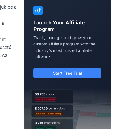
jük be a
Launch Your Affiliate
 a
Program
Track, manage, and grow your
int
custom affiliate program with the
lesztő
industry's most trusted affiliate
. Az
software.
Start Free Trial