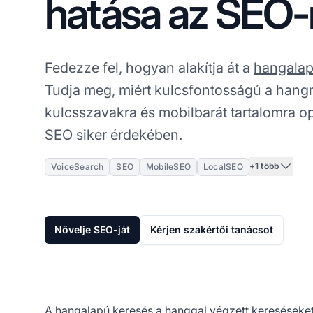
hatása az SEO-
Fedezze fel, hogyan alakítja át a
hangalap
Tudja meg, miért kulcsfontosságú a hangra
kulcsszavakra és mobilbarát tartalomra opt
SEO siker érdekében.
+1 több
VoiceSearch
SEO
MobileSEO
LocalSEO
Növelje SEO-ját
Kérjen szakértői tanácsot
A hangalapú keresés a hanggal végzett kereséseket 