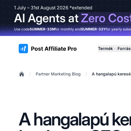
1 July – 31st August 2026 *extended
AI Agents at
Zero Cos
Use code
SUMMER-33M
for monthly and
SUMMER-33Y
for yearly subs
:site.title
Termék
Forrá
/
/
Partner Marketing Blog
A hangalapú keresé
Home
A hangalapú ke