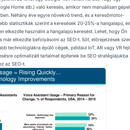
Google Home stb.) való keresés, amikor nem manuálisan gépel
ben. Néhány éve egyre növekvő trend, és a keresőmotor-
ssebb statisztikák szerint a keresések 20-25%-a hangalapú, és
 elkezdte használni a hangalapú keresést. Lehet, hogy Ön
már elkezdte befolyásolni az SEO-t. Sőt, előrejelzések szer
abb technológiákra épülő cégek, például IoT, AR vagy VR fej
esésre optimalizált tartalmat építenek be
SEO stratégiájukba
ez az SEO-t.