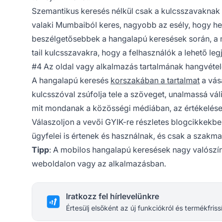
Szemantikus keresés nélkül csak a kulcsszavaknak l
valaki Mumbaiból keres, nagyobb az esély, hogy he
beszélgetősebbek a hangalapú keresések során, a m
tail kulcsszavakra, hogy a felhasználók a lehető leg
#4 Az oldal vagy alkalmazás tartalmának hangvétel
A hangalapú keresés
korszakában a tartalmat
a vás
kulcsszóval zsúfolja tele a szöveget, unalmassá válik
mit mondanak a közösségi médiában, az értékelés
Válaszoljon a vevői GYIK-re részletes blogcikkekb
ügyfelei is értenek és használnak, és csak a szakm
Tipp
: A mobilos hangalapú keresések nagy valószínűs
weboldalon vagy az alkalmazásban.
Iratkozz fel hírlevelünkre
Értesülj elsőként az új funkciókról és termékfriss