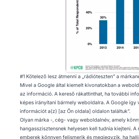
#1 Kötelező lesz átmenni a „rádióteszten” a márka
Mivel a Google által kiemelt kivonatokban a webol
az információ. A kereső rákattinthat, ha további in
képes irányítani bármely weboldalra. A Google így ve
információt a(z) [az Ön oldala] oldalon találtuk”.
Olyan
márka
-, cég- vagy weboldalnév, amely könn
hangasszisztensnek helyesen kell tudnia kiejteni. A
emberek könnyen felismerik és megjegyzik, ha hallj