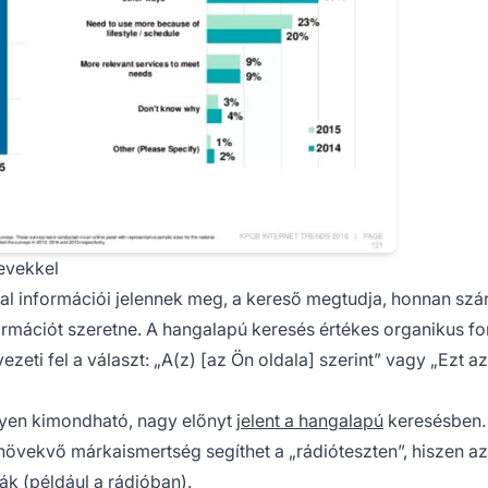
nevekkel
dal információi jelennek meg, a kereső megtudja, honnan sz
formációt szeretne. A hangalapú keresés értékes organikus f
zeti fel a választ: „A(z) [az Ön oldala] szerint” vagy „Ezt az
yen kimondható, nagy előnyt
jelent a hangalapú
keresésben.
 növekvő márkaismertség segíthet a „rádióteszten”, hiszen az
ák (például a rádióban).