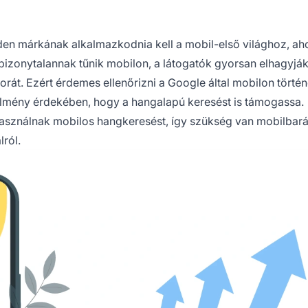
den márkának alkalmazkodnia kell a mobil-első világhoz, ah
y bizonytalannak tűnik mobilon, a látogatók gyorsan elhagyják
orát. Ezért érdemes ellenőrizni a Google által mobilon törté
lmény érdekében, hogy a hangalapú keresést is támogassa.
asználnak mobilos hangkeresést, így szükség van mobilbará
lról.