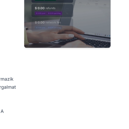
ármazik
orgalmat
 A