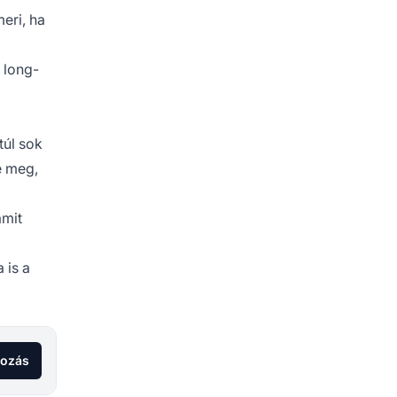
eri, ha
 long-
túl sok
e meg,
amit
 is a
kozás