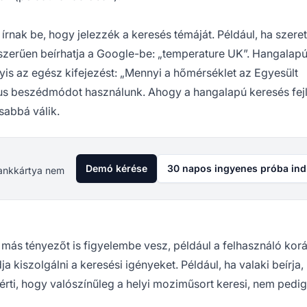
rnak be, hogy jelezzék a keresés témáját. Például, ha szere
szerűen beírhatja a Google-be: „temperature UK”. Hangalap
yis az egész kifejezést: „Mennyi a hőmérséklet az Egyesült
kus beszédmódot használunk. Ahogy a hangalapú keresés fejl
sabbá válik.
Demó kérése
30 napos ingyenes próba ind
 Bankkártya nem
más tényezőt is figyelembe vesz, például a felhasználó kor
 kiszolgálni a keresési igényeket. Például, ha valaki beírja
rti, hogy valószínűleg a helyi moziműsort keresi, nem ped