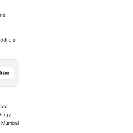
tné
ú
ődik, a
ítása
ábbi
, hogy
ig Mumbai