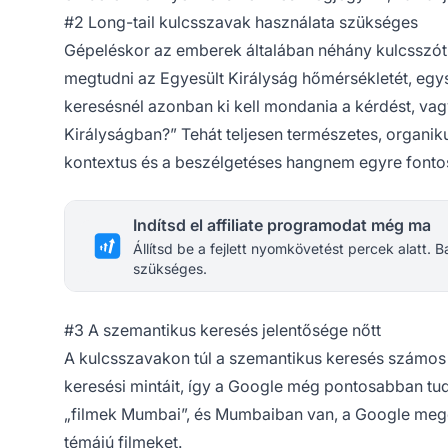
#2 Long-tail kulcsszavak használata szükséges
Gépeléskor az emberek általában néhány kulcsszót í
megtudni az Egyesült Királyság hőmérsékletét, egy
keresésnél azonban ki kell mondania a kérdést, vag
Királyságban?” Tehát teljesen természetes, organi
kontextus és a beszélgetéses hangnem egyre fonto
Indítsd el affiliate programodat még ma
Állítsd be a fejlett nyomkövetést percek alatt.
szükséges.
#3 A szemantikus keresés jelentősége nőtt
A kulcsszavakon túl a szemantikus keresés számos 
keresési mintáit, így a Google még pontosabban tudja
„filmek Mumbai”, és Mumbaiban van, a Google megé
témájú filmeket.