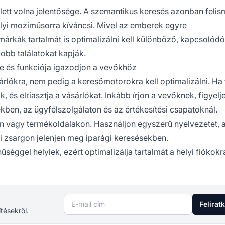
ett volna jelentősége. A szemantikus keresés azonban felism
lyi moziműsorra kíváncsi. Mivel az emberek egyre
árkák tartalmát is optimalizálni kell különböző, kapcsolódó
jobb találatokat kapják.
e és funkciója igazodjon a vevőkhöz
árlókra, nem pedig a keresőmotorokra kell optimalizálni. Ha 
, és elriasztja a vásárlókat. Inkább írjon a vevőknek, figyelj
ekben, az
ügyfélszolgálaton
és az értékesítési csapatoknál.
en vagy termékoldalakon. Használjon egyszerű nyelvezetet, 
ai zsargon jelenjen meg iparági keresésekben.
éggel helyiek, ezért optimalizálja tartalmát a helyi fiókokra
E-mail cím
Felirat
ítésekről.