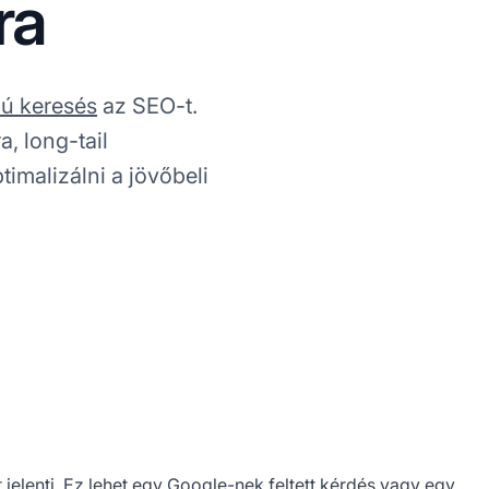
ra
ú keresés
az SEO-t.
, long-tail
imalizálni a jövőbeli
jelenti. Ez lehet egy Google-nek feltett kérdés vagy egy