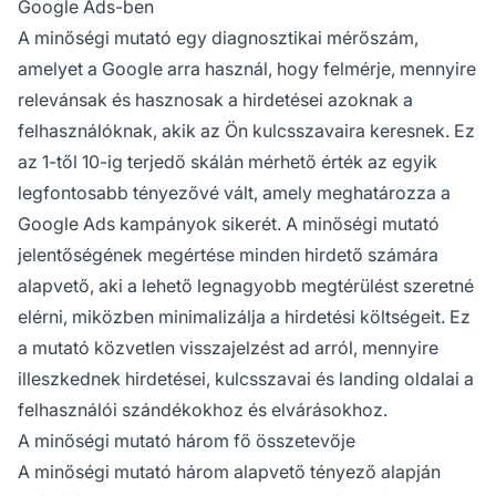
Google Ads-ben
költségek mellett, hatékonyabb kampányokat
A minőségi mutató egy diagnosztikai mérőszám,
futtathat, és növelheti a láthatóságát.
amelyet a Google arra használ, hogy felmérje, mennyire
relevánsak és hasznosak a hirdetései azoknak a
felhasználóknak, akik az Ön kulcsszavaira keresnek. Ez
az 1-től 10-ig terjedő skálán mérhető érték az egyik
legfontosabb tényezővé vált, amely meghatározza a
Google Ads kampányok sikerét. A minőségi mutató
jelentőségének megértése minden hirdető számára
alapvető, aki a lehető legnagyobb megtérülést szeretné
elérni, miközben minimalizálja a hirdetési költségeit. Ez
a mutató közvetlen visszajelzést ad arról, mennyire
illeszkednek hirdetései, kulcsszavai és landing oldalai a
felhasználói szándékokhoz és elvárásokhoz.
A minőségi mutató három fő összetevője
A minőségi mutató három alapvető tényező alapján