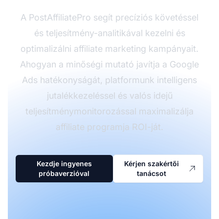
A PostAffiliatePro segít precíziós követéssel
és teljesítmény-analitikával kezelni és
optimalizálni affiliate marketing kampányait.
Ahogyan a minőségi mutató javítja a Google
Ads hatékonyságát, platformunk intelligens
jutalékkezeléssel és valós idejű
teljesítménymonitorozással maximalizálja
affiliate programja ROI-ját.
Kezdje ingyenes
Kérjen szakértői
próbaverzióval
tanácsot