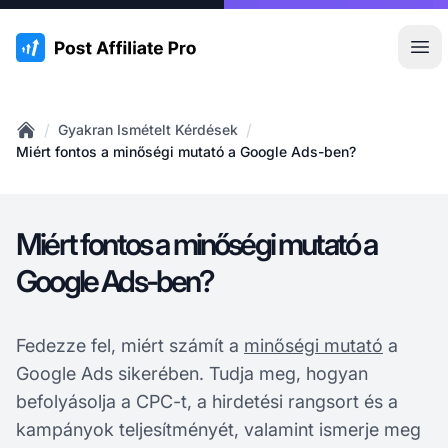
:site.title
Főm
/
/
Gyakran Ismételt Kérdések
Home
Miért fontos a minőségi mutató a Google Ads-ben?
Miért fontos a minőségi mutató a
Google Ads-ben?
Fedezze fel, miért számít a
minőségi mutató
a
Google Ads sikerében. Tudja meg, hogyan
befolyásolja a CPC-t, a hirdetési rangsort és a
kampányok teljesítményét, valamint ismerje meg