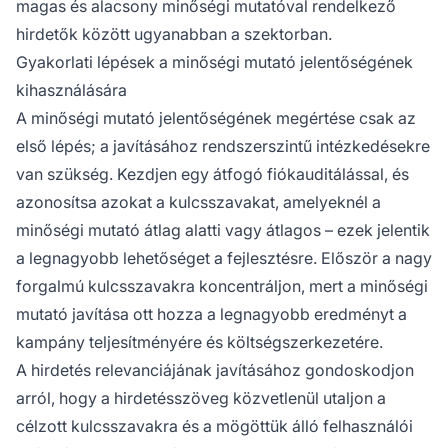
magas és alacsony minőségi mutatóval rendelkező
hirdetők között ugyanabban a szektorban.
Gyakorlati lépések a minőségi mutató jelentőségének
kihasználására
A minőségi mutató jelentőségének megértése csak az
első lépés; a javításához rendszerszintű intézkedésekre
van szükség. Kezdjen egy átfogó fiókauditálással, és
azonosítsa azokat a kulcsszavakat, amelyeknél a
minőségi mutató átlag alatti vagy átlagos – ezek jelentik
a legnagyobb lehetőséget a fejlesztésre. Először a nagy
forgalmú kulcsszavakra koncentráljon, mert a minőségi
mutató javítása ott hozza a legnagyobb eredményt a
kampány teljesítményére és költségszerkezetére.
A hirdetés relevanciájának javításához gondoskodjon
arról, hogy a hirdetésszöveg közvetlenül utaljon a
célzott kulcsszavakra és a mögöttük álló felhasználói