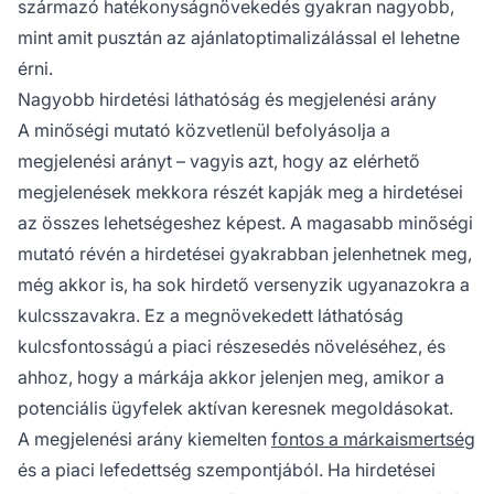
származó hatékonyságnövekedés gyakran nagyobb,
mint amit pusztán az ajánlatoptimalizálással el lehetne
érni.
Nagyobb hirdetési láthatóság és megjelenési arány
A minőségi mutató közvetlenül befolyásolja a
megjelenési arányt – vagyis azt, hogy az elérhető
megjelenések mekkora részét kapják meg a hirdetései
az összes lehetségeshez képest. A magasabb minőségi
mutató révén a hirdetései gyakrabban jelenhetnek meg,
még akkor is, ha sok hirdető versenyzik ugyanazokra a
kulcsszavakra. Ez a megnövekedett láthatóság
kulcsfontosságú a piaci részesedés növeléséhez, és
ahhoz, hogy a márkája akkor jelenjen meg, amikor a
potenciális ügyfelek aktívan keresnek megoldásokat.
A megjelenési arány kiemelten
fontos a márkaismertség
és a piaci lefedettség szempontjából. Ha hirdetései