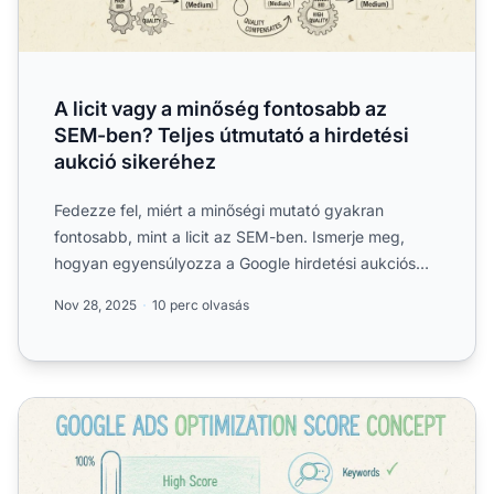
A licit vagy a minőség fontosabb az
SEM-ben? Teljes útmutató a hirdetési
aukció sikeréhez
Fedezze fel, miért a minőségi mutató gyakran
fontosabb, mint a licit az SEM-ben. Ismerje meg,
hogyan egyensúlyozza a Google hirdetési aukciós
képlete a liciteke...
Nov 28, 2025
10 perc olvasás
Mi az az optimalizációs pontszám?