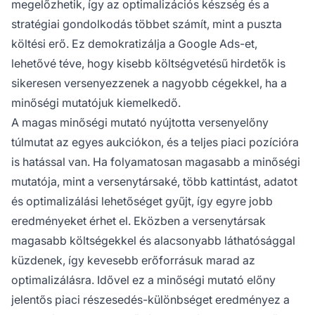
megelőzhetik, így az optimalizációs készség és a
stratégiai gondolkodás többet számít, mint a puszta
költési erő. Ez demokratizálja a Google Ads-et,
lehetővé téve, hogy kisebb költségvetésű hirdetők is
sikeresen versenyezzenek a nagyobb cégekkel, ha a
minőségi mutatójuk kiemelkedő.
A magas minőségi mutató nyújtotta versenyelőny
túlmutat az egyes aukciókon, és a teljes piaci pozícióra
is hatással van. Ha folyamatosan magasabb a minőségi
mutatója, mint a versenytársaké, több kattintást, adatot
és optimalizálási lehetőséget gyűjt, így egyre jobb
eredményeket érhet el. Eközben a versenytársak
magasabb költségekkel és alacsonyabb láthatósággal
küzdenek, így kevesebb erőforrásuk marad az
optimalizálásra. Idővel ez a minőségi mutató előny
jelentős piaci részesedés-különbséget eredményez a