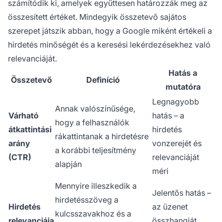
számítódik ki, amelyek együttesen határozzák meg az
összesített értéket. Mindegyik összetevő sajátos
szerepet játszik abban, hogy a Google miként értékeli a
hirdetés minőségét és a keresési lekérdezésekhez való
relevanciáját.
Hatás a
Összetevő
Definíció
mutatóra
Legnagyobb
Annak valószínűsége,
Várható
hatás – a
hogy a felhasználók
átkattintási
hirdetés
rákattintanak a hirdetésre
arány
vonzerejét és
a korábbi teljesítmény
(CTR)
relevanciáját
alapján
méri
Mennyire illeszkedik a
Jelentős hatás –
hirdetésszöveg a
Hirdetés
az üzenet
kulcsszavakhoz és a
relevanciája
összhangját