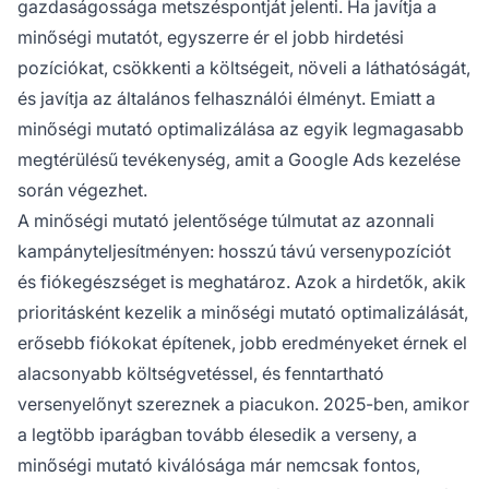
gazdaságossága metszéspontját jelenti. Ha javítja a
minőségi mutatót, egyszerre ér el jobb hirdetési
pozíciókat, csökkenti a költségeit, növeli a láthatóságát,
és javítja az általános felhasználói élményt. Emiatt a
minőségi mutató optimalizálása az egyik legmagasabb
megtérülésű tevékenység, amit a Google Ads kezelése
során végezhet.
A minőségi mutató jelentősége túlmutat az azonnali
kampányteljesítményen: hosszú távú versenypozíciót
és fiókegészséget is meghatároz. Azok a hirdetők, akik
prioritásként kezelik a minőségi mutató optimalizálását,
erősebb fiókokat építenek, jobb eredményeket érnek el
alacsonyabb költségvetéssel, és fenntartható
versenyelőnyt szereznek a piacukon. 2025-ben, amikor
a legtöbb iparágban tovább élesedik a verseny, a
minőségi mutató kiválósága már nemcsak fontos,