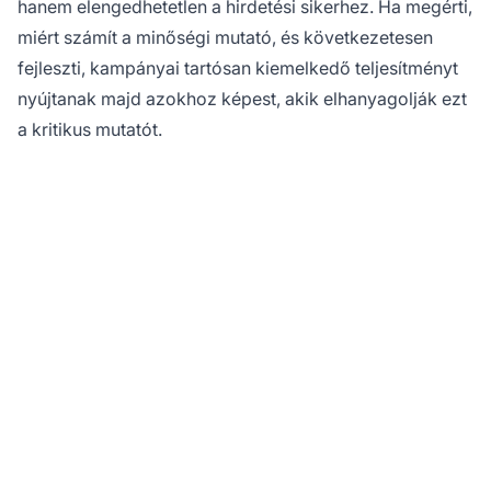
hanem elengedhetetlen a hirdetési sikerhez. Ha megérti,
miért számít a minőségi mutató, és következetesen
fejleszti, kampányai tartósan kiemelkedő teljesítményt
nyújtanak majd azokhoz képest, akik elhanyagolják ezt
a kritikus mutatót.
Optimalizálja hirdetései
teljesítményét a
PostAffiliatePro-val