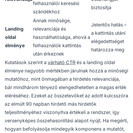
felhasználói keresési
biztosítja
szándékhoz
Annak minősége,
Jelentős hatás –
Landing
relevanciája és
a kattintás utáni
oldal
használhatósága, ahová a
elégedettséget
élménye
felhasználók kattintás
határozza meg
után érkeznek
Kutatások szerint a
várható CTR
és a landing oldal
élménye nagyobb mértékben járulnak hozzá a minőségi
mutatóhoz, mint önmagában a hirdetés relevanciája,
bár mindhárom tényező elengedhetetlen a magas érték
eléréséhez. Ezeket az összetevőket az adott kulcsszóra
az elmúlt 90 napban hirdető más hirdetők
teljesítményéhez viszonyítva értékeli a rendszer, így
versenyképes összehasonlítási alapot nyújt. Ha megérti,
hogyan befolyásolja mindegyik komponens a mutatót,