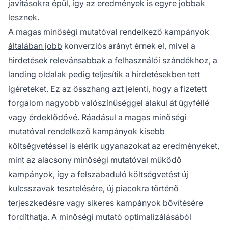
javításokra épül, így az eredmények is egyre jobbak
lesznek.
A magas minőségi mutatóval rendelkező kampányok
általában jobb
konverziós arányt érnek el, mivel a
hirdetések relevánsabbak a felhasználói szándékhoz, a
landing oldalak pedig teljesítik a hirdetésekben tett
ígéreteket. Ez az összhang azt jelenti, hogy a fizetett
forgalom nagyobb valószínűséggel alakul át ügyféllé
vagy érdeklődővé. Ráadásul a magas minőségi
mutatóval rendelkező kampányok kisebb
költségvetéssel is elérik ugyanazokat az eredményeket,
mint az alacsony minőségi mutatóval működő
kampányok, így a felszabaduló költségvetést új
kulcsszavak tesztelésére, új piacokra történő
terjeszkedésre vagy sikeres kampányok bővítésére
fordíthatja. A minőségi mutató optimalizálásából