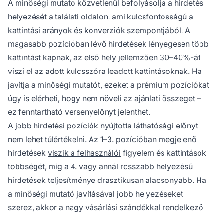
A minőségi mutató közvetlenül befolyásolja a hirdetés
helyezését a találati oldalon, ami kulcsfontosságú a
kattintási arányok és konverziók szempontjából. A
magasabb pozícióban lévő hirdetések lényegesen több
kattintást kapnak, az első hely jellemzően 30–40%-át
viszi el az adott kulcsszóra leadott kattintásoknak. Ha
javítja a minőségi mutatót, ezeket a prémium pozíciókat
úgy is elérheti, hogy nem növeli az ajánlati összeget –
ez fenntartható versenyelőnyt jelenthet.
A jobb hirdetési pozíciók nyújtotta láthatósági előnyt
nem lehet túlértékelni. Az 1–3. pozícióban megjelenő
hirdetések
viszik a felhasználói
figyelem és kattintások
többségét, míg a 4. vagy annál rosszabb helyezésű
hirdetések teljesítménye drasztikusan alacsonyabb. Ha
a minőségi mutató javításával jobb helyezéseket
szerez, akkor a nagy vásárlási szándékkal rendelkező