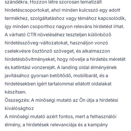
szándékra. Hozzon létre szorosan tematizált
hirdetéscsoportokat, ahol minden kulcsszó egy adott
termékhez, szolgáltatáshoz vagy témához kapcsolódik,
így minden csoporthoz nagyon releváns hirdetést írhat.
A várható CTR növeléséhez teszteljen különböző
hirdetésszöveg-változatokat, használjon vonzó
cselekvésre ösztönző szöveget, és alkalmazzon
hirdetésbővítményeket, hogy növelje a hirdetés méretét
és kattintási vonzerejét. A landing oldal élményének
javításához gyorsan betöltődő, mobilbarát, és a
hirdetésekben ígért tartalommal ellátott oldalakat
készítsen.
Összegzés: A minőségi mutató az Ön útja a hirdetési
kiválósághoz
A minőségi mutató azért fontos, mert a felhasználói
élmény, a hirdetések relevanciája és a kampány