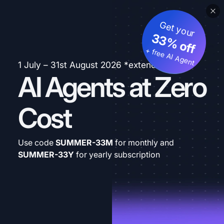
Get your
33% off
+ free AI Agent
1 July – 31st August 2026 *extended
AI Agents at Zero
Cost
Use code
SUMMER-33M
for monthly and
SUMMER-33Y
for yearly subscription