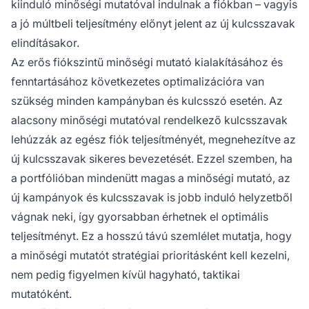
kiinduló minőségi mutatóval indulnak a fiókban – vagyis
a jó múltbeli teljesítmény előnyt jelent az új kulcsszavak
elindításakor.
Az erős fiókszintű minőségi mutató kialakításához és
fenntartásához következetes optimalizációra van
szükség minden kampányban és kulcsszó esetén. Az
alacsony minőségi mutatóval rendelkező kulcsszavak
lehúzzák az egész fiók teljesítményét, megnehezítve az
új kulcsszavak sikeres bevezetését. Ezzel szemben, ha
a portfólióban mindenütt magas a minőségi mutató, az
új kampányok és kulcsszavak is jobb induló helyzetből
vágnak neki, így gyorsabban érhetnek el optimális
teljesítményt. Ez a hosszú távú szemlélet mutatja, hogy
a minőségi mutatót stratégiai prioritásként kell kezelni,
nem pedig figyelmen kívül hagyható, taktikai
mutatóként.