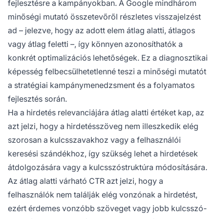
fejlesztésre a kampányokban. A Google mindhárom
minőségi mutató összetevőről részletes visszajelzést
ad – jelezve, hogy az adott elem átlag alatti, átlagos
vagy átlag feletti –, így könnyen azonosíthatók a
konkrét optimalizációs lehetőségek. Ez a diagnosztikai
képesség felbecsülhetetlenné teszi a minőségi mutatót
a stratégiai kampánymenedzsment és a folyamatos
fejlesztés során.
Ha a hirdetés relevanciájára átlag alatti értéket kap, az
azt jelzi, hogy a hirdetésszöveg nem illeszkedik elég
szorosan a kulcsszavakhoz vagy a felhasználói
keresési szándékhoz, így szükség lehet a hirdetések
átdolgozására vagy a kulcsszóstruktúra módosítására.
Az átlag alatti várható CTR azt jelzi, hogy a
felhasználók nem találják elég vonzónak a hirdetést,
ezért érdemes vonzóbb szöveget vagy jobb kulcsszó-