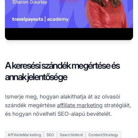
A keresési szándék megértése és
annak jelentősége
Ismerje meg, hogyan alakíthatja át az olvasói
szándék megértése
affiliate marketing
stratégiáit,
és hogyan növelheti SEO-alapú bevételét.
AffiliateMarketing
SEO
SearchIntent
ContentStrategy