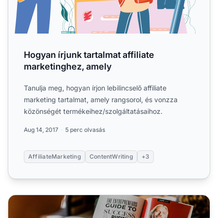
Hogyan írjunk tartalmat affiliate
marketinghez, amely
Tanulja meg, hogyan írjon lebilincselő affiliate
marketing tartalmat, amely rangsorol, és vonzza
közönségét termékeihez/szolgáltatásaihoz.
Aug 14, 2017
5 perc olvasás
AffiliateMarketing
ContentWriting
+3
Hogyan készíthetsz olyan affiliate marketing tartalmat, am