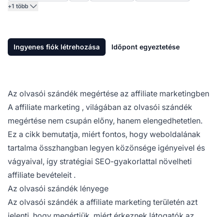
+1 több
Ingyenes fiók létrehozása
Időpont egyeztetése
Az olvasói szándék megértése az affiliate marketingben
A
affiliate marketing
, világában az olvasói szándék
megértése nem csupán előny, hanem elengedhetetlen.
Ez a cikk bemutatja, miért fontos, hogy weboldalának
tartalma összhangban legyen közönsége igényeivel és
vágyaival, így stratégiai SEO-gyakorlattal növelheti
affiliate bevételeit
.
Az olvasói szándék lényege
Az olvasói szándék a
affiliate marketing
területén azt
jelenti, hogy megértjük, miért érkeznek látogatók az