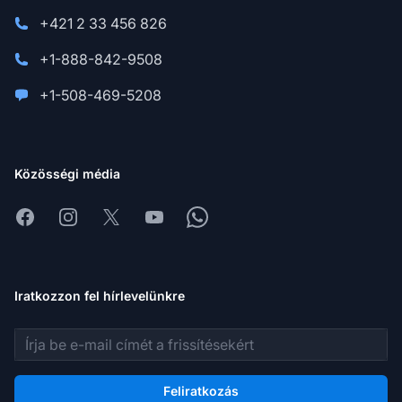
+421 2 33 456 826
+1-888-842-9508
+1-508-469-5208
Közösségi média
Facebook
Instagram
X
Youtube
Whatsapp
Iratkozzon fel hírlevelünkre
E-mail cím
Feliratkozás