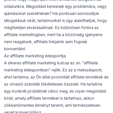
oldalunkra. Megoldást keresnek egy problémára, vagy
ajánlásokat szeretnének? Ha pontosan azonosítjuk
látogatásuk okát, tartalmunkat is úgy alakíthatjuk, hogy
megfeleljen elvárásaiknak. Ez különösen fontos az
affiliate
marketingben, mert ha a közönség igényeire
nem reagálunk,
affiliate linkjeink
sem fognak
konvertálni.
Az affiliate marketing édespontja
A
sikeres affiliate marketing
kulcsa az ún. “
affiliate
marketing édespontban” rejlik. Ez az a metszéspont,
ahol tartalma, az Ön által promótált
affiliate termékek
és
az olvasói szándék tökéletesen összeér. Ha tartalma
egy konkrét problémát céloz meg, és olyan megoldást
kínál, amely affiliate terméket is tartalmaz, akkor
zökkenőmentes élményt teremt, ami természetesen
vezet konverzióhoz.