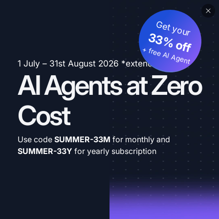
Get your
33% off
+ free AI Agent
1 July – 31st August 2026 *extended
AI Agents at Zero
Cost
Use code
SUMMER-33M
for monthly and
SUMMER-33Y
for yearly subscription