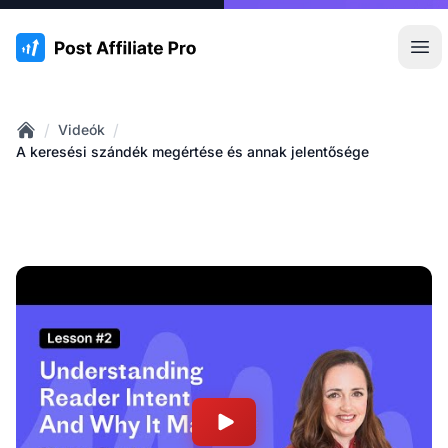
:site.title
Főm
/
/
Videók
Home
A keresési szándék megértése és annak jelentősége