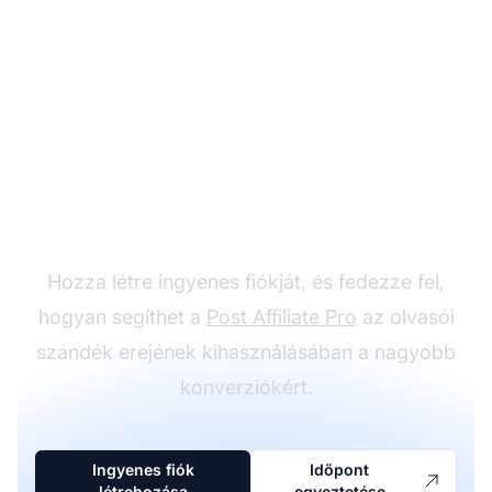
Növelje affiliate
marketing sikerét
Hozza létre ingyenes fiókját, és fedezze fel,
hogyan segíthet a
Post Affiliate Pro
az olvasói
szándék erejének kihasználásában a nagyobb
konverziókért.
Ingyenes fiók
Időpont
létrehozása
egyeztetése