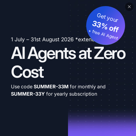
Get your
33% off
+ free AI Agent
1 July – 31st August 2026 *extended
AI Agents at Zero
Cost
Use code
SUMMER-33M
for monthly and
SUMMER-33Y
for yearly subscription