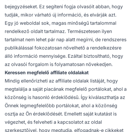
bejegyzéseket. Ez segíteni fogja olvasóit abban, hogy
tudják, mikor várható új információ, és elvárják azt.
Egy jó weboldal sok, magas minőségű tartalommal
rendelkező oldalt tartalmaz. Természetesen ilyen
tartalmat nem lehet pár nap alatt megírni, de rendszeres
publikálással fokozatosan növelhető a rendelkezésre
álló információ mennyisége. Ezáltal biztosítható, hogy
az olvasói forgalom is folyamatosan növekedjen.
Keressen megfelelő affiliate oldalakat
Mindig ellenőrizheti az affiliate oldalak listáját, hogy
megtalálja a saját piacának megfelelő portálokat, ahol a
közönség is hasonló érdeklődésű. Így kiválaszthatja az
Önnek legmegfelelőbb portálokat, ahol a közönség
osztja az Ön érdeklődését. Emellett saját kutatást is
végezhet, és felveheti a kapcsolatot az oldal
szerkesztőivel, hogy megtudja, elfogadnak-e cikkeket