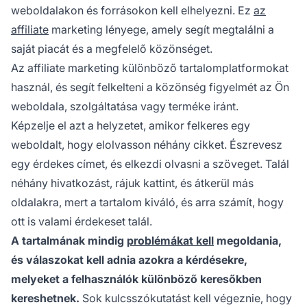
weboldalakon és forrásokon kell elhelyezni. Ez
az
affiliate
marketing lényege, amely segít megtalálni a
saját piacát és a megfelelő közönséget.
Az affiliate marketing különböző tartalomplatformokat
használ, és segít felkelteni a közönség figyelmét az Ön
weboldala, szolgáltatása vagy terméke iránt.
Képzelje el azt a helyzetet, amikor felkeres egy
weboldalt, hogy elolvasson néhány cikket. Észrevesz
egy érdekes címet, és elkezdi olvasni a szöveget. Talál
néhány hivatkozást, rájuk kattint, és átkerül más
oldalakra, mert a tartalom kiváló, és arra számít, hogy
ott is valami érdekeset talál.
A tartalmának mindig
problémákat kell
megoldania,
és válaszokat kell adnia azokra a kérdésekre,
melyeket a felhasználók különböző keresőkben
kereshetnek.
Sok kulcsszókutatást kell végeznie, hogy