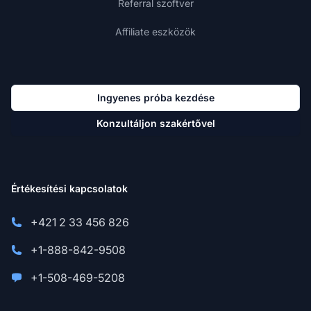
Referral szoftver
Affiliate eszközök
Ingyenes próba kezdése
Konzultáljon szakértővel
Értékesítési kapcsolatok
+421 2 33 456 826
+1-888-842-9508
+1-508-469-5208