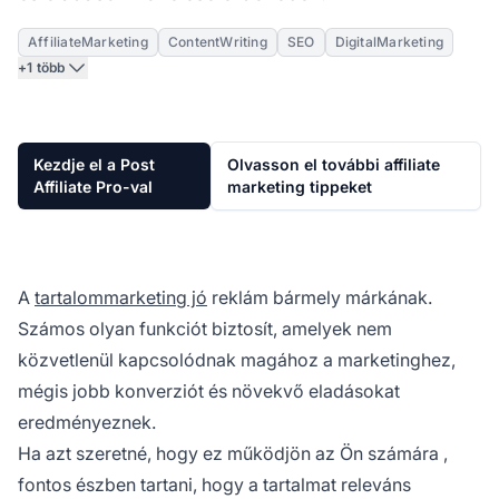
AffiliateMarketing
ContentWriting
SEO
DigitalMarketing
+1 több
Kezdje el a Post
Olvasson el további affiliate
Affiliate Pro-val
marketing tippeket
A
tartalommarketing jó
reklám bármely márkának.
Számos olyan funkciót biztosít, amelyek nem
közvetlenül kapcsolódnak magához a marketinghez,
mégis jobb konverziót és növekvő eladásokat
eredményeznek.
Ha azt szeretné, hogy
ez működjön az Ön számára
,
fontos észben tartani, hogy a tartalmat releváns