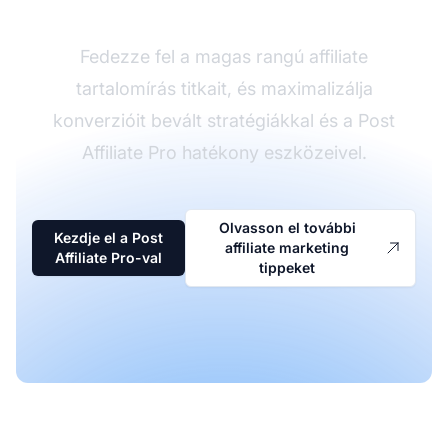
Fedezze fel a magas rangú affiliate
tartalomírás titkait, és maximalizálja
konverzióit bevált stratégiákkal és a Post
Affiliate Pro hatékony eszközeivel.
Olvasson el további
Kezdje el a Post
affiliate marketing
Affiliate Pro-val
tippeket