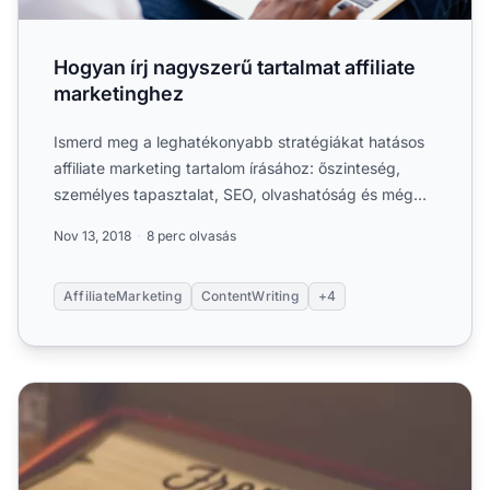
Hogyan írj nagyszerű tartalmat affiliate
marketinghez
Ismerd meg a leghatékonyabb stratégiákat hatásos
affiliate marketing tartalom írásához: őszinteség,
személyes tapasztalat, SEO, olvashatóság és még
sok más a....
Nov 13, 2018
8 perc olvasás
AffiliateMarketing
ContentWriting
+4
Hogyan legyél affiliate marketinges