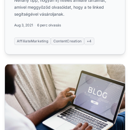
Néhány tipp, hogyan írj hiteles affiliate tartalmat,
amivel meggyőzöd olvasóidat, hogy a te linked
segítségével vásároljanak.
Aug 3, 2021
6 perc olvasás
AffiliateMarketing
ContentCreation
+4
Hogyan írj nagyszerű tartalmat affiliate marketinghez