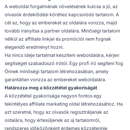
A weboldal forgalmának növelésének kulcsa a jó, az
olvasók érdeklődési köréhez kapcsolódó tartalom. A
cél az, hogy az embereket az oldalára vonzza, majd
tovább irányítsa a partner oldalára. Minőségi tartalom
nélkül az
affiliate linkjei
és promóciói nem fognak
elegendő eredményt hozni.
Ha nincs ideje tartalmat készíteni weboldalára, kérjen
segítséget szabadúszó írótól. Egy profi író segíteni fog
Önnek minőségi tartalom létrehozásában, amely
garantáltan vonzza az embereket weboldalára.
Határozza meg a közzététel gyakoriságát
A közzététel gyakorisága nagyon fontos egy
tekintélyes
affiliate marketing
oldal létrehozásához. Ha
azt szeretné, hogy az olvasók regisztráljanak az
oldalára, hogy értesüljenek az új tartalomról,
rendszeres időközönként érdemes közzétennie