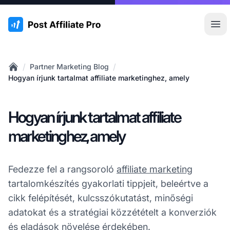
:site.title
Főm
/
/
Partner Marketing Blog
Home
Hogyan írjunk tartalmat affiliate marketinghez, amely
Hogyan írjunk tartalmat affiliate
marketinghez, amely
Fedezze fel a rangsoroló
affiliate marketing
tartalomkészítés gyakorlati tippjeit, beleértve a
cikk felépítését, kulcsszókutatást, minőségi
adatokat és a stratégiai közzétételt a konverziók
és eladások növelése érdekében.