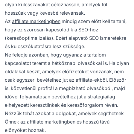
olyan kulcsszavakat célozhasson, amelyek túl
hosszúak vagy kevésbé relevánsak.
Az
affiliate marketingben
mindig szem előtt kell tartani,
hogy ez szorosan kapcsolódik a SEO-hoz
(keresőoptimalizálás). Ezért alapvető SEO ismeretekre
és kulcsszókutatásra lesz szüksége.
Ne feledje azonban, hogy ugyanaz a tartalom
kapcsolatot teremt a hétköznapi olvasókkal is. Ha olyan
oldalakat készít, amelyek előfizetőket vonzanak, nem
csak egyszeri bevételhez jut az affiliate-ekből. Először
is, közvetlenül profitál a megbízható olvasókból, majd
idővel folyamatosan bevételhez jut a stratégiailag
elhelyezett keresztlinkek és keresőforgalom révén.
Nézzük tehát azokat a dolgokat, amelyek segíthetnek
Önnek az affiliate marketingben és hosszú távú
előnyöket hoznak.