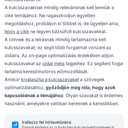
A kulcsszavaknak mindig relevánsnak kell lenniük a
cikk témájához. Ne ragaszkodjon egyetlen
megoldáshoz, próbáljon ki többet is, de ügyeljen arra,
hogy a cikk
ne legyen túlzsúfolt kulcsszavakkal.
A címnek és a leírásnak mindig tartalmaznia kell
kulcsszavakat; ez segít több forgalmat vonzani az
oldalra. Az on-page optimalizálás érdekében adjon
kulcsszavakat az
oldal meta
tagjeihez. Ez segíteni fogja
tartalma keresőmotoros előmozdítását.
Amikor
kiválasztja a kulcsszavakat
a szövegek
optimalizálásához,
győződjön meg róla, hogy azok
kapcsolódnak a témájához
. Olyan szavakat is érdemes
használni, amelyekre valóban keresnek a keresőkben.
Iratkozz fel hírlevelünkre
Értesülj elsőként az új funkciókról és termékfrissítésekről.