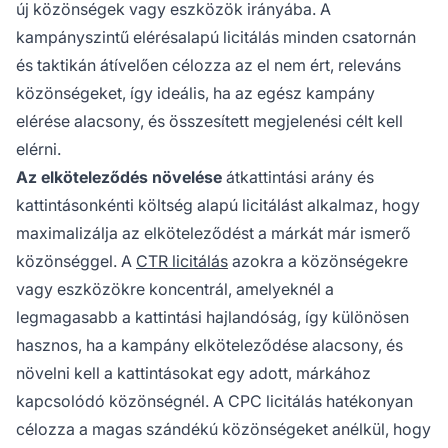
új közönségek vagy eszközök irányába. A
kampányszintű elérésalapú licitálás minden csatornán
és taktikán átívelően célozza az el nem ért, releváns
közönségeket, így ideális, ha az egész kampány
elérése alacsony, és összesített megjelenési célt kell
elérni.
Az elköteleződés növelése
átkattintási arány és
kattintásonkénti költség alapú licitálást alkalmaz, hogy
maximalizálja az elköteleződést a márkát már ismerő
közönséggel. A
CTR licitálás
azokra a közönségekre
vagy eszközökre koncentrál, amelyeknél a
legmagasabb a kattintási hajlandóság, így különösen
hasznos, ha a kampány elköteleződése alacsony, és
növelni kell a kattintásokat egy adott, márkához
kapcsolódó közönségnél. A CPC licitálás hatékonyan
célozza a magas szándékú közönségeket anélkül, hogy