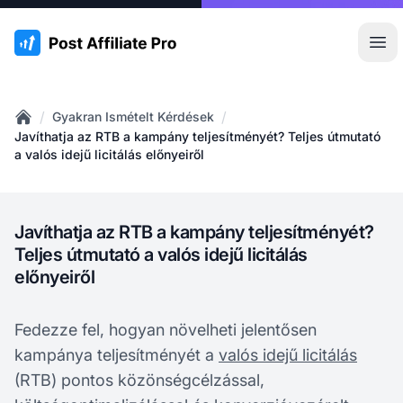
:site.title
Főm
/
/
Gyakran Ismételt Kérdések
Home
Javíthatja az RTB a kampány teljesítményét? Teljes útmutató
a valós idejű licitálás előnyeiről
Javíthatja az RTB a kampány teljesítményét?
Teljes útmutató a valós idejű licitálás
előnyeiről
Fedezze fel, hogyan növelheti jelentősen
kampánya teljesítményét a
valós idejű licitálás
(RTB) pontos közönségcélzással,