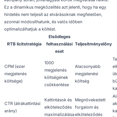
Ez a dinamikus megközelítés azt jelenti, hogy ha egy
hirdetés nem teljesít az elvárásoknak megfelelően,
azonnal módosíthatunk, és valós időben
optimalizálhatjuk a költést.
Elsődleges
RTB licitstratégia
felhasználási
Teljesítményelőny
eset
Te
1000
CPM (ezer
Alacsonyabb
el
megjelenés
megjelenés
megjelenési
üt
költségének
költsége)
költség
bü
csökkentése
k
A
Kattintások és
Megnövekedett
CTR (átrákattintási
ak
elköteleződés
forgalom és
arány)
k
maximalizálása
elköteleződés