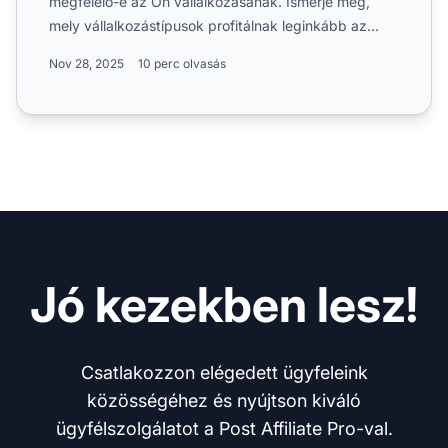
megfelelő-e az Ön vállalkozásának. Ismerje meg,
mely vállalkozástípusok profitálnak leginkább az
RTB-ből, a siker ...
Nov 28, 2025
10 perc olvasás
Jó kezekben lesz!
Csatlakozzon elégedett ügyfeleink
közösségéhez és nyújtson kiváló
ügyfélszolgálatot a Post Affiliate Pro-val.