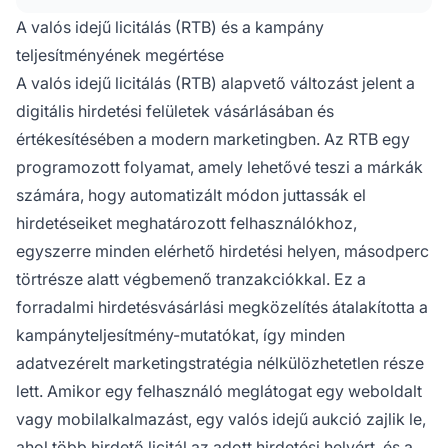
közben, a teljesítménymutatók (például CTR,
A valós idejű licitálás (RTB) és a kampány
CPC, CPA) alapján igazíthatják a licitstratégiát,
teljesítményének megértése
hogy maximalizálják a megtérülést.
A valós idejű licitálás (RTB) alapvető változást jelent a
digitális hirdetési felületek vásárlásában és
értékesítésében a modern marketingben. Az RTB egy
programozott folyamat, amely lehetővé teszi a márkák
számára, hogy automatizált módon juttassák el
hirdetéseiket meghatározott felhasználókhoz,
egyszerre minden elérhető hirdetési helyen, másodperc
törtrésze alatt végbemenő tranzakciókkal. Ez a
forradalmi hirdetésvásárlási megközelítés átalakította a
kampányteljesítmény-mutatókat, így minden
adatvezérelt marketingstratégia nélkülözhetetlen része
lett. Amikor egy felhasználó meglátogat egy weboldalt
vagy mobilalkalmazást, egy valós idejű aukció zajlik le,
ahol több hirdető licitál az adott hirdetési helyért, és a