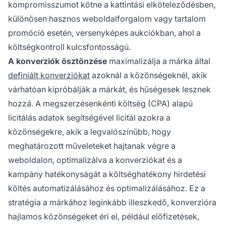
kompromisszumot kötne a kattintási elköteleződésben,
különösen hasznos weboldalforgalom vagy tartalom
promóció esetén, versenyképes aukciókban, ahol a
költségkontroll kulcsfontosságú.
A konverziók ösztönzése
maximalizálja a márka által
definiált konverziókat
azoknál a közönségeknél, akik
várhatóan kipróbálják a márkát, és hűségesek lesznek
hozzá. A megszerzésenkénti költség (CPA) alapú
licitálás adatok segítségével licitál azokra a
közönségekre, akik a legvalószínűbb, hogy
meghatározott műveleteket hajtanak végre a
weboldalon, optimalizálva a konverziókat és a
kampány hatékonyságát a költséghatékony hirdetési
költés automatizálásához és optimalizálásához. Ez a
stratégia a márkához leginkább illeszkedő, konverzióra
hajlamos közönségeket éri el, például előfizetések,