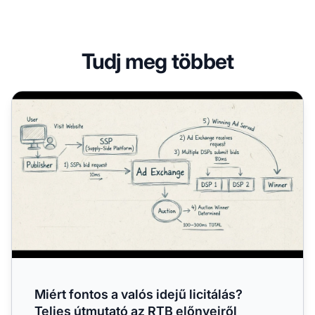
Tudj meg többet
Miért fontos a valós idejű licitálás? Teljes útmutató az RTB
Miért fontos a valós idejű licitálás?
Teljes útmutató az RTB előnyeiről