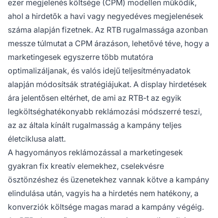
ezer megjelenés költsége (CPM) modellen működik,
ahol a hirdetők a havi vagy negyedéves megjelenések
száma alapján fizetnek. Az RTB rugalmassága azonban
messze túlmutat a CPM árazáson, lehetővé téve, hogy a
marketingesek egyszerre több mutatóra
optimalizáljanak, és valós idejű teljesítményadatok
alapján módosítsák stratégiájukat. A display hirdetések
ára jelentősen eltérhet, de ami az RTB-t az egyik
legköltséghatékonyabb reklámozási módszerré teszi,
az az általa kínált rugalmasság a kampány teljes
életciklusa alatt.
A hagyományos reklámozással a marketingesek
gyakran fix kreatív elemekhez, cselekvésre
ösztönzéshez és üzenetekhez vannak kötve a kampány
elindulása után, vagyis ha a hirdetés nem hatékony, a
konverziók költsége magas marad a kampány végéig.