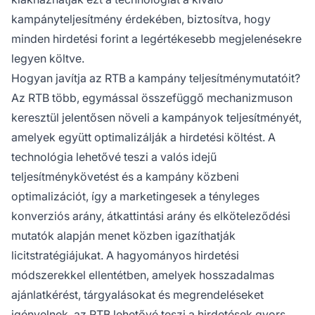
kampányteljesítmény érdekében, biztosítva, hogy
minden hirdetési forint a legértékesebb megjelenésekre
legyen költve.
Hogyan javítja az RTB a kampány teljesítménymutatóit?
Az RTB több, egymással összefüggő mechanizmuson
keresztül jelentősen növeli a kampányok teljesítményét,
amelyek együtt optimalizálják a hirdetési költést. A
technológia lehetővé teszi a valós idejű
teljesítménykövetést és a kampány közbeni
optimalizációt, így a marketingesek a tényleges
konverziós arány, átkattintási arány és elköteleződési
mutatók alapján menet közben igazíthatják
licitstratégiájukat. A hagyományos hirdetési
módszerekkel ellentétben, amelyek hosszadalmas
ajánlatkérést, tárgyalásokat és megrendeléseket
igényelnek, az RTB lehetővé teszi a hirdetések gyors