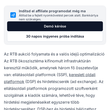
Indítsd el affiliate programodat még ma
Állítsd be a fejlett nyomkövetést percek alatt. Bankkártya
nem szükséges.
Demó kérése
30 napos ingyenes próba indítása
Az RTB aukció folyamata és a valós idejű optimalizáció
Az RTB ökoszisztéma kifinomult infrastruktúrán
keresztül működik, amelynek három fő összetevője
van: ellátásoldali platformok (SSP),
keresleti oldali
platformok
(DSP) és hirdetéscserék (ad exchange). Az
ellátásoldali platformok programozott szoftverként
szolgálnak a kiadók számára, lehetővé téve, hogy
hirdetési megjelenéseiket egyszerre több
hirdetéscseréhez, DSP-hez és hirdetési hálózathoz