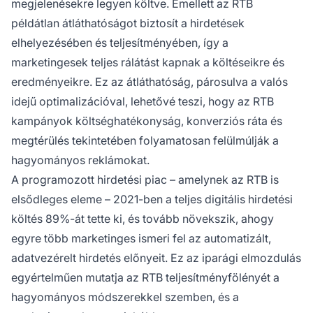
megjelenésekre legyen költve. Emellett az RTB
példátlan átláthatóságot biztosít a hirdetések
elhelyezésében és teljesítményében, így a
marketingesek teljes rálátást kapnak a költéseikre és
eredményeikre. Ez az átláthatóság, párosulva a valós
idejű optimalizációval, lehetővé teszi, hogy az RTB
kampányok költséghatékonyság, konverziós ráta és
megtérülés tekintetében folyamatosan felülmúlják a
hagyományos reklámokat.
A programozott hirdetési piac – amelynek az RTB is
elsődleges eleme – 2021-ben a teljes digitális hirdetési
költés 89%-át tette ki, és tovább növekszik, ahogy
egyre több marketinges ismeri fel az automatizált,
adatvezérelt hirdetés előnyeit. Ez az iparági elmozdulás
egyértelműen mutatja az RTB teljesítményfölényét a
hagyományos módszerekkel szemben, és a