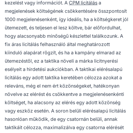
kezelést vagy információt. A
CPM licitálás
a
megjelenések költségének csökkentésére összpontosít
1000 megjelenésenként, így ideális, ha a költségkeret jól
ütemezett, és teljesen el lesz költve, bár előfordulhat,
hogy alacsonyabb minőségű készlettel találkozunk. A
fix áras licitálás felhasználó által meghatározott
kiinduló alapárat rögzít, és ha a kampány elmarad az
ütemezéstől, ez a taktika növeli a márka licitnyerési
esélyeit a hirdetési aukciókban. A taktikai elérésalapú
licitálás egy adott taktika keretében célozza azokat a
releváns, még el nem ért közönségeket, hatékonyan
növelve az elérést és csökkentve a megjelenésenkénti
költséget, ha alacsony az elérés egy adott közönség
vagy eszköz esetén. A soron belüli elérésalapú licitálás
hasonlóan működik, de egy csatornán belüli, annak
taktikáit célozza, maximalizálva egy csatorna elérését