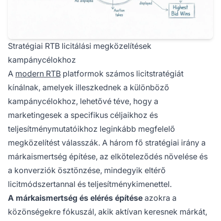
Stratégiai RTB licitálási megközelítések
kampánycélokhoz
A
modern RTB
platformok számos licitstratégiát
kínálnak, amelyek illeszkednek a különböző
kampánycélokhoz, lehetővé téve, hogy a
marketingesek a specifikus céljaikhoz és
teljesítménymutatóikhoz leginkább megfelelő
megközelítést válasszák. A három fő stratégiai irány a
márkaismertség építése, az elköteleződés növelése és
a konverziók ösztönzése, mindegyik eltérő
licitmódszertannal és teljesítménykimenettel.
A márkaismertség és elérés építése
azokra a
közönségekre fókuszál, akik aktívan keresnek márkát,