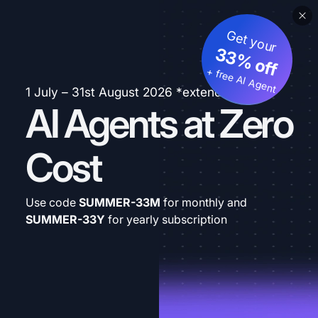
Get your
33% off
+ free AI Agent
1 July – 31st August 2026 *extended
AI Agents at Zero
Cost
Use code
SUMMER-33M
for monthly and
SUMMER-33Y
for yearly subscription