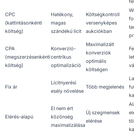
fe
W
CPC
Hatékony,
Költségkontroll
fo
(kattintásonkénti
magas
versenyképes
ta
költség)
szándékú licit
aukciókban
p
Maximalizált
CPA
Konverzió-
Fe
konverziók
(megszerzésenkénti
centrikus
le
optimális
költség)
optimalizáció
vá
költségen
L
Licitnyerési
Fix ár
Több megjelenés
fu
esély növelése
k
A
El nem ért
Új szegmensek
el
Elérés-alapú
közönség
elérése
tö
maximalizálása
k