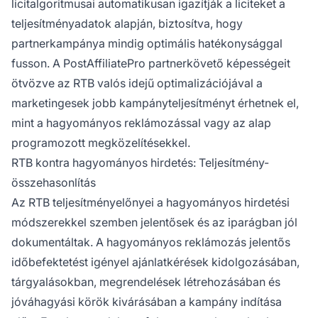
licitalgoritmusai automatikusan igazítják a liciteket a
teljesítményadatok alapján, biztosítva, hogy
partnerkampánya mindig optimális hatékonysággal
fusson. A PostAffiliatePro partnerkövető képességeit
ötvözve az RTB valós idejű optimalizációjával a
marketingesek jobb kampányteljesítményt érhetnek el,
mint a hagyományos reklámozással vagy az alap
programozott megközelítésekkel.
RTB kontra hagyományos hirdetés: Teljesítmény-
összehasonlítás
Az RTB teljesítményelőnyei a hagyományos hirdetési
módszerekkel szemben jelentősek és az iparágban jól
dokumentáltak. A hagyományos reklámozás jelentős
időbefektetést igényel ajánlatkérések kidolgozásában,
tárgyalásokban, megrendelések létrehozásában és
jóváhagyási körök kivárásában a kampány indítása