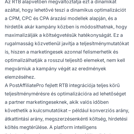
Az RTB alapvetően megváltoztatja ezt a dinamikát
azáltal, hogy lehetővé teszi a dinamikus optimalizációt
a CPM, CPC és CPA árazási modellek alapján, és a
hirdetők akár kampány közben is módosíthatnak, hogy
maximalizálják a költségvetésük hatékonyságát. Ez a
rugalmasság közvetlenül javítja a teljesítménymutatókat
is, hiszen a marketingesek azonnal felismerhetik és
optimalizálhatják a rosszul teljesítő elemeket, nem kell
megvárniuk a kampány végét az eredmények
elemzéséhez.
A PostAffiliatePro fejlett RTB integrációja teljes körű
teljesítménymérésre és optimalizációra ad lehetőséget
a partner marketingeseknek, akik valós időben
követhetik a kulcsmutatókat – például konverziós arány,
átkattintási arány, megszerzésenkénti költség, hirdetési
költés megtérülése. A platform intelligens