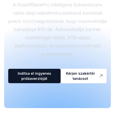
A PostAffiliatePro intelligens licitrendszere
valós idejű teljesítményadatokat kombinál
precíz közönségcélzással, hogy maximalizálja
kampánya ROI-ját. Automatizálja partner
marketingjét fejlett, RTB-alapú
platformunkkal, és tapasztaljon mérhető
eredményeket.
Indítsa el ingyenes
Kérjen szakértői
próbaverzióját
tanácsot