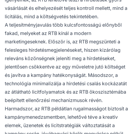
vásárlását és elhelyezését teljes kontroll mellett, mind a
licitálás, mind a költségvetés tekintetében.
A teljesítményjavulás több kulcsfontosságú előnyből
fakad, melyeket az RTB kínál a modern
marketingeseknek. Először is, az RTB megszünteti a
felesleges hirdetésmegjelenéseket, hiszen kizárólag
releváns közönségnek jeleníti meg a hirdetéseket,
jelentősen csökkentve az egy műveletre jutó költséget
és javítva a kampány hatékonyságát. Másodszor, a
technológia minimalizálja a hirdetési csalás kockázatát
az átlátható licitfolyamatok és az RTB ökoszisztémába
beépített ellenőrzési mechanizmusok révén.
Harmadszor, az RTB példátlan rugalmasságot biztosít a
kampánymenedzsmentben, lehetővé téve a kreatív
elemek, üzenetek és licitstratégiák változtatását a
kampány során, jóváhagyási körök megvárása nélkül.