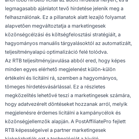
legmagasabb ajánlatot tevő hirdetése jelenik meg a
felhasználónak. Ez a pillanatok alatt lezajló folyamat
alapvetően megváltoztatja a marketingesek
közönségcélzási és költségfelosztási stratégiáit, a
hagyományos manuális tárgyalásoktól az automatizált,
teljesítményalapú optimalizáció felé tolódva.
Az RTB teljesítményjavulása abból ered, hogy képes
minden egyes elérhető megjelenést külön-külön
értékelni és licitálni rá, szemben a hagyományos,
tömeges hirdetésvásárlással. Ez a részletes
megközelítés lehetővé teszi a marketingesek számára,
hogy adatvezérelt döntéseket hozzanak arról, melyik
megjelenésre érdemes licitálni a kampánycélok és
közönségjellemzők alapján. A PostAffiliatePro fejlett
RTB képességeivel a partner marketingesek
kiaknázhatják ezt a technológiát a kiváló