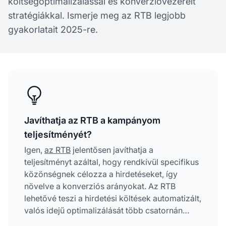
költségoptimalizálással és konverzióvezérelt
stratégiákkal. Ismerje meg az RTB legjobb
gyakorlatait 2025-re.
Javíthatja az RTB a kampányom
teljesítményét?
Igen,
az RTB
jelentősen javíthatja a
teljesítményt azáltal, hogy rendkívül specifikus
közönségnek célozza a hirdetéseket, így
növelve a konverziós arányokat. Az RTB
lehetővé teszi a hirdetési költések automatizált,
valós idejű optimalizálását több csatornán
keresztül, így a marketingesek a kampány