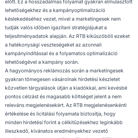
előtt. Ez a hosszadalmas folyamat gyakran elmulasztott
lehetőségekhez és a kampányoptimalizáció
késlekedéséhez vezet, mivel a marketingesek nem
tudják valós időben igazítani stratégiájukat a
teljesítményadatok alapján. Az RTB kiküszöböli ezeket
a hatékonysági veszteségeket az azonnali
kampányindítással és a folyamatos optimalizáció
lehetőségével a kampány során.
A hagyományos reklámozás során a marketingesek
gyakran tömegesen vásárolnak hirdetési készletet
közvetlen tárgyalások útján a kiadókkal, ami kevésbé
pontos célzást és magasabb költséget jelent a nem
releváns megjelenésekért. Az RTB megjelenésenkénti
értékelése és licitálási folyamata biztosítja, hogy
minden hirdetési forint a célkitűzésekhez leginkább
illeszkedő, kívánatos eredményekhez vezető