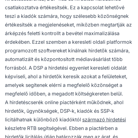
csatlakoztatva értékesítsék. Ez a kapcsolat lehetővé
teszi a kiadók számára, hogy szélesebb közönségnek
értékesítsék a megjelenéseket, miközben megtartják az
árképzés feletti kontrollt a bevétel maximalizálása
érdekében. Ezzel szemben a keresleti oldali platformok
programozott szoftvereket kínálnak hirdetők számára,
automatizált és központosított médiavásárlást több
forrásból. A DSP a hirdetési egyenlet keresleti oldalát
képviseli, ahol a hirdetők keresik azokat a felületeket,
amelyek segítenek elérni a megfelelő közönséget a
megfelelő időben, a megadott költségkereten belül.
A hirdetéscserék online piactérként működnek, ahol
hirdetők, ügynökségek, DSP-k, kiadók és SSP-k
licitálhatnak különböző kiadóktól
származó hirdetési
készletre RTB segítségével. Ebben a piactérben a
hirdetők licitálás útján határozzák meg az árat, és