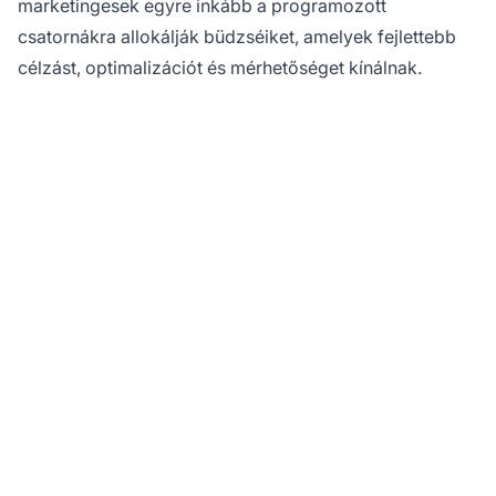
marketingesek egyre inkább a programozott
csatornákra allokálják büdzséiket, amelyek fejlettebb
célzást, optimalizációt és mérhetőséget kínálnak.
Készen áll optimalizálni
partnerkampányait
fejlett RTB
technológiával?