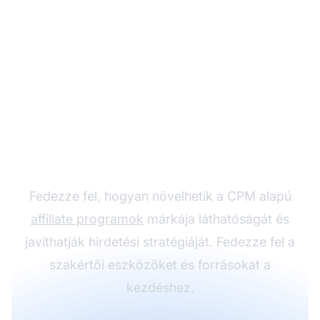
Növelje marketingjét
CPM-mel
Fedezze fel, hogyan növelhetik a CPM alapú
affiliate programok
márkája láthatóságát és
javíthatják hirdetési stratégiáját. Fedezze fel a
szakértői eszközöket és forrásokat a
kezdéshez.