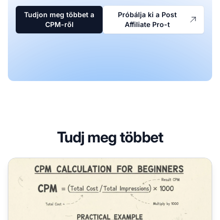
Tudjon meg többet a
Próbálja ki a Post
CPM-ről
Affiliate Pro-t
Tudj meg többet
Hogyan számoljuk ki az ezer megjelenítésenkénti költség