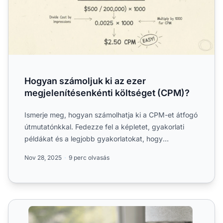
Hogyan számoljuk ki az ezer
megjelenítésenkénti költséget (CPM)?
Ismerje meg, hogyan számolhatja ki a CPM-et átfogó
útmutatónkkal. Fedezze fel a képletet, gyakorlati
példákat és a legjobb gyakorlatokat, hogy
optimalizálja hir...
Nov 28, 2025
9 perc olvasás
CPM és megjelenítés követés