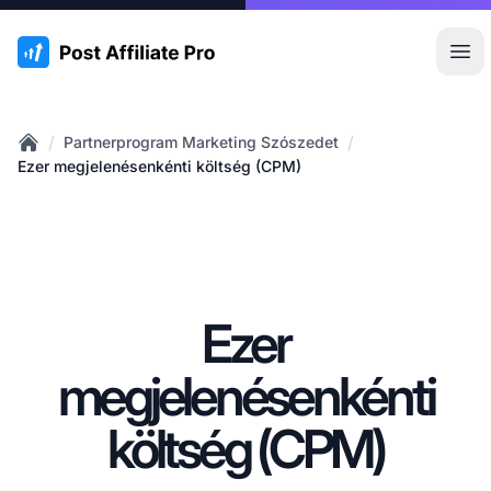
:site.title
Főm
/
/
Partnerprogram Marketing Szószedet
Home
Ezer megjelenésenkénti költség (CPM)
Ezer
megjelenésenkénti
költség (CPM)