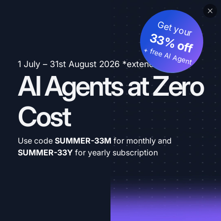
Get your
33% off
+ free AI Agent
1 July – 31st August 2026 *extended
AI Agents at Zero
Cost
Use code
SUMMER-33M
for monthly and
SUMMER-33Y
for yearly subscription