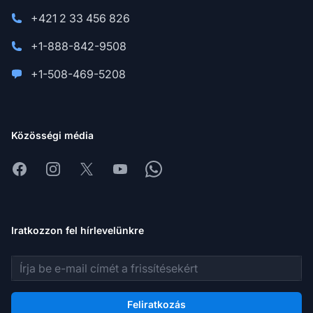
+421 2 33 456 826
+1-888-842-9508
+1-508-469-5208
Közösségi média
Facebook
Instagram
X
Youtube
Whatsapp
Iratkozzon fel hírlevelünkre
E-mail cím
Feliratkozás