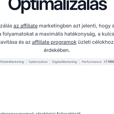
Optimalizálás
izálás
az affiliate
marketingben azt jelenti, hogy s
 a folyamatokat a maximális hatékonyság, a kul
javítása és az
affiliate programok
üzleti célokhoz
érdekében.
+1 töb
filiateMarketing
Optimization
DigitalMarketing
Performance
rtnerprogramok stratégiai fejlesztését