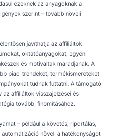
Ráadásul ezeknek az anyagoknak a
 igények szerint – tovább növeli
jelentősen
javíthatja az
affiliáltok
iumokat, oktatóanyagokat, egyéni
prakészek és motiváltak maradjanak. A
bb piaci trendeket, termékismereteket
ampányokat tudnak futtatni. A támogató
az affiliáltok visszajelzései és
atégia további finomításához.
amat – például a követés, riportálás,
z automatizáció növeli a hatékonyságot