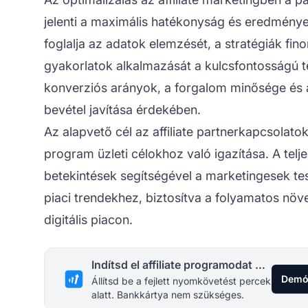
jelenti a maximális hatékonyság és eredmén
foglalja az adatok elemzését, a stratégiák fin
gyakorlatok alkalmazását a kulcsfontosságú t
konverziós arányok, a forgalom minősége és az
bevétel javítása érdekében.
Az alapvető cél az affiliate partnerkapcsolato
program üzleti célokhoz való igazítása. A tel
betekintések segítségével a marketingesek te
piaci trendekhez, biztosítva a folyamatos nö
digitális piacon.
Indítsd el affiliate programodat még ma
Demó
Állítsd be a fejlett nyomkövetést percek
alatt. Bankkártya nem szükséges.