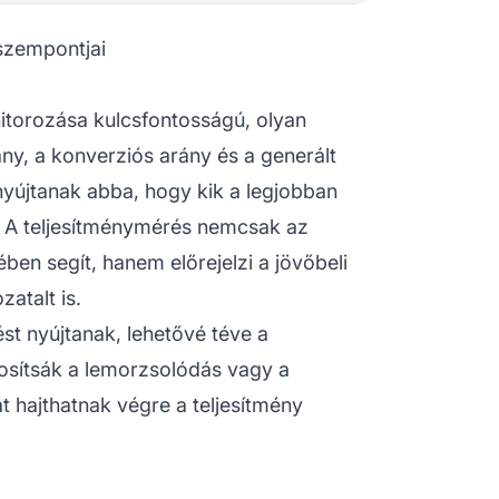
 szempontjai
itorozása kulcsfontosságú, olyan
ány, a konverziós arány és a generált
yújtanak abba, hogy kik a legjobban
tés. A teljesítménymérés nemcsak az
en segít, hanem előrejelzi a jövőbeli
atalt is.
tést nyújtanak, lehetővé téve a
sítsák a lemorzsolódás vagy a
at hajthatnak végre a teljesítmény