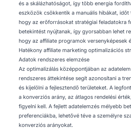
és a skálázhatóságot, így több energia fordít
eszközök csökkentik a manuális hibákat, időt 
hogy az erőforrásokat stratégiai feladatokra f
betekintést nyújtanak, így gyorsabban lehet rea
hogy az
affiliate programok
versenyképesek é
Hatékony affiliate marketing optimalizációs st
Adatok rendszeres elemzése
Az optimalizálás középpontjában az adatelemz
rendszeres áttekintése segít azonosítani a tre
és kijelölni a fejlesztendő területeket. A legf
a konverziós arány, az átlagos rendelési érték
figyelni kell. A fejlett adatelemzés mélyebb be
preferenciákba, lehetővé téve a személyre s
konverziós arányokat.