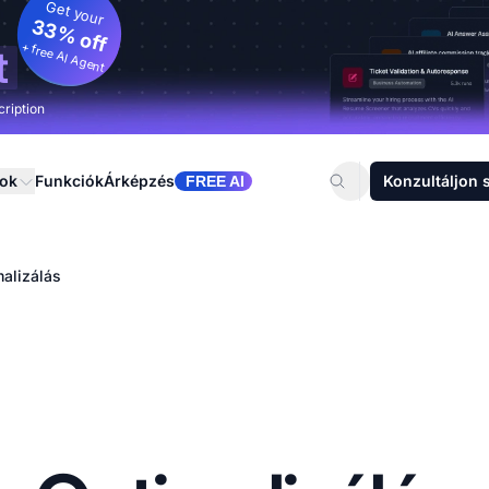
Get your
33% off
+ free AI Agent
t
cription
sok
Funkciók
Árképzés
Konzultáljon 
FREE AI
alizálás