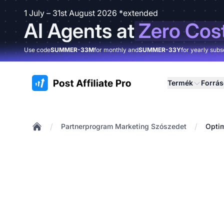
1 July – 31st August 2026 *extended
AI Agents at
Zero Cos
Use code
SUMMER-33M
for monthly and
SUMMER-33Y
for yearly subs
:site.title
Termék
Forrá
/
/
Partnerprogram Marketing Szószedet
Optim
Home