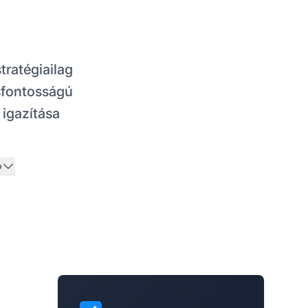
tratégiailag
csfontosságú
 igazítása
b