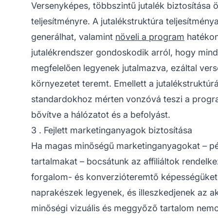
Versenyképes,
többszintű jutalék
biztosítása ö
teljesítményre. A jutalékstruktúra teljesítmé
generálhat, valamint
növeli a program
hatékony
jutalékrendszer gondoskodik arról, hogy mind a
megfelelően legyenek jutalmazva, ezáltal ve
környezetet teremt. Emellett a jutalékstruktúr
standardokhoz mérten vonzóvá teszi a programo
bővítve a hálózatot és a befolyást.
3 . Fejlett marketinganyagok biztosítása
Ha magas minőségű marketinganyagokat – péld
tartalmakat – bocsátunk az affiliáltok rendelk
forgalom- és konverzióteremtő képességüket
naprakészek legyenek, és illeszkedjenek az ak
minőségi vizuális és meggyőző tartalom nemc