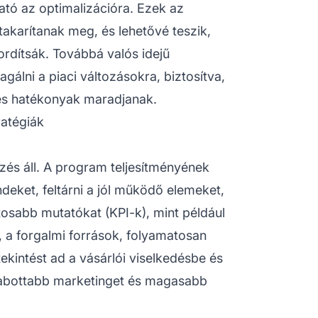
ható az optimalizációra. Ezek az
takarítanak meg, és lehetővé teszik,
ordítsák. Továbbá valós idejű
gálni a piaci változásokra, biztosítva,
s hatékonyak maradjanak.
ratégiák
és áll. A program teljesítményének
ndeket, feltárni a jól működő elemeket,
ontosabb mutatókat (KPI-k), mint például
, a forgalmi források, folyamatosan
tekintést ad a vásárlói viselkedésbe és
zabottabb marketinget és magasabb