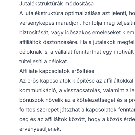
Jutalékstruktúrák módosítása
A jutalékstruktúra optimalizálása azt jelenti, 
versenyképes maradjon. Fontolja meg teljesít
biztosítását, vagy időszakos emeléseket kiem
affiliáltok ösztönzésére. Ha a jutalékok megfel
céloknak is, a vállalat fenntarthat egy motivál
túlteljesíti a célokat.
Affiliate kapcsolatok erősítése
Az erős kapcsolatok kiépítése az affiliáltokka
kommunikáció, a visszacsatolás, valamint a le
bónuszok növelik az elkötelezettséget és a pro
fontos szerepet játszhat a kapcsolatok fennt
cég és az affiliáltok között, hogy a közös ér
érvényesüljenek.