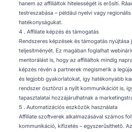
hanem az affiliáltok hitelességét is erősíti. 
testreszabása – például nyelvi vagy regionális
hatékonyságukat.
4 . Affiliate képzés és támogatás
Rendszeres képzések és támogatás nyújtása 
teljesítményét. Ez magában foglalhat webinár
mentorálást is, hogy az affiliáltok mindig na
képzés révén a partnerek megismerik a legúja
és legjobb gyakorlatokat, így hatékonyabb k
rendszer ösztönzi a nyílt kommunikációt is, így 
tapasztalatai hozzájárulhatnak a marketingstr
5 . Automatizációs eszközök használata
Affiliate
szoftverek alkalmazásával számos foly
kommunikáció, kifizetés – egyszerűsíthető. A