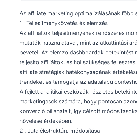
Az affiliate marketing optimalizálásának főbb
1 . Teljesítménykövetés és elemzés
Az
affiliáltok
teljesítményének rendszeres mon
mutatók használatával, mint az átkattintási ar
bevétel. Az elemző dashboardok betekintést n
teljesítő affiliáltok, és hol szükséges fejlesz
affiliate stratégiák
hatékonyságának értékeléséb
trendeket és támogatja az adatalapú döntéshoz
A fejlett analitikai eszközök részletes betekin
marketingesek számára, hogy pontosan azono
konverzió pillanatait, így célzott módosítások
növelése érdekében.
2 . Jutalékstruktúra módosítása