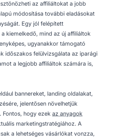
sztönözheti az affiliáltokat a jobb
nyalapú módosítása további eladásokat
ságát. Egy jól felépített
 kiemelkedő, mind az új affiliáltok
rsenyképes, ugyanakkor támogató
ák időszakos felülvizsgálata az iparági
t a legjobb affiliáltok számára is,
ául bannereket, landing oldalakat,
ezésére, jelentősen növelhetjük
. Fontos, hogy ezek
az anyagok
tuális marketingstratégiához. A
sak a lehetséges vásárlókat vonzza,