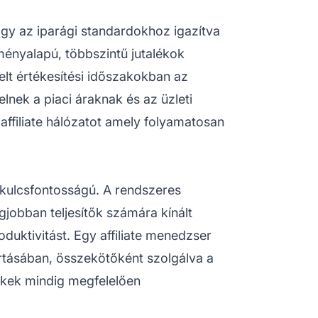
hogy az iparági standardokhoz igazítva
ményalapú, többszintű jutalékok
elt értékesítési időszakokban az
elnek a piaci áraknak és az üzleti
t
affiliate hálózatot
amely folyamatosan
l kulcsfontosságú. A rendszeres
gjobban teljesítők számára kínált
duktivitást. Egy affiliate menedzser
artásában, összekötőként szolgálva a
dekek mindig megfelelően