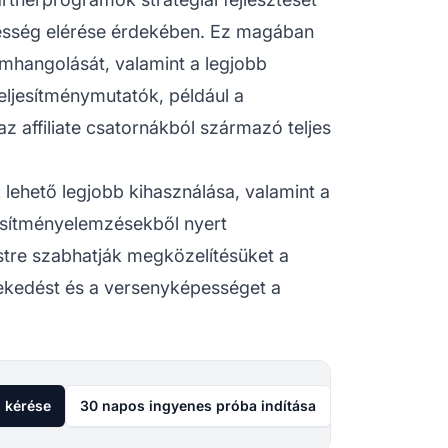
yesség elérése érdekében. Ez magában
omhangolását, valamint a legjobb
eljesítménymutatók, például a
 affiliate csatornákból származó teljes
k lehető legjobb kihasználása, valamint a
jesítményelemzésekből nyert
stre szabhatják megközelítésüket a
vekedést és a versenyképességet a
 kérése
30 napos ingyenes próba indítása