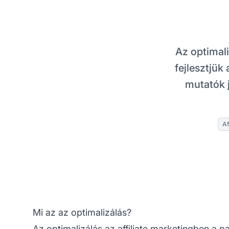
Az optimal
fejlesztjük
mutatók 
Af
Mi az az optimalizálás?
Az optimalizálás az
affiliate marketingben
a pa