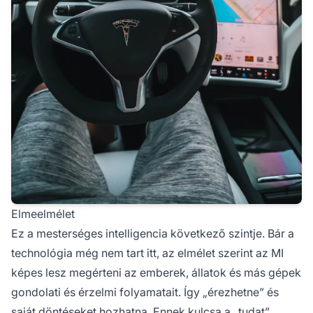
Elmeelmélet
Ez a mesterséges intelligencia következő szintje. Bár a
technológia még nem tart itt, az elmélet szerint az MI
képes lesz megérteni az emberek, állatok és más gépek
gondolati és érzelmi folyamatait. Így „érezhetne” és
saját döntéseket hozhatna. Ennek kulcsa a „tudat”