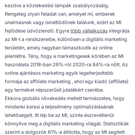
kezdve a közlekedési lámpák szabályozásáig.
Rengeteg olyan feladat van, amelyet mi, emberek
unalmasnak vagy ismétlődőnek találunk, ezért az MI
fejlődése üdvözlendő. Egyre
több vállalkozás
integrálja
az MI-t a rendszereibe, különösen a digitális marketing
területén, amely nagyban támaszkodik az online
jelenlétre. Tény, hogy a marketingesek körében az MI
használata 2018-ban 29%-ról 2020-ra 84%-ra nőtt. Az
online ajánlásos marketing egyik legelterjedtebb
formája az
affiliate marketing
, ahol egy kiadó (affiliate)
egy terméket népszerűsít jutalékért cserébe.
Ekkora globális növekedés mellett természetes, hogy
mindenki keresi a teljesítmény optimalizálásának
lehetőségeit. Itt lép be az MI, szinte észrevétlenül
könnyítve meg a digitális marketing világát.
Statisztikák
szerint a dolgozók 61%-a állította, hogy az MI segített