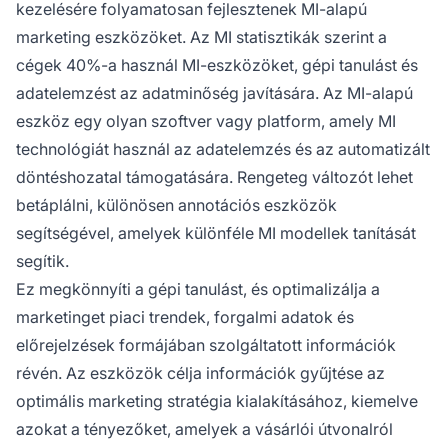
kezelésére folyamatosan fejlesztenek MI-alapú
marketing eszközöket. Az MI statisztikák szerint a
cégek 40%-a használ MI-eszközöket, gépi tanulást és
adatelemzést az adatminőség javítására. Az MI-alapú
eszköz egy olyan szoftver vagy platform, amely MI
technológiát használ az adatelemzés és az automatizált
döntéshozatal támogatására. Rengeteg változót lehet
betáplálni, különösen
annotációs eszközök
segítségével, amelyek különféle MI modellek tanítását
segítik.
Ez megkönnyíti a gépi tanulást, és optimalizálja a
marketinget piaci trendek, forgalmi adatok és
előrejelzések formájában szolgáltatott információk
révén. Az eszközök célja információk gyűjtése az
optimális marketing stratégia kialakításához, kiemelve
azokat a tényezőket, amelyek a vásárlói útvonalról