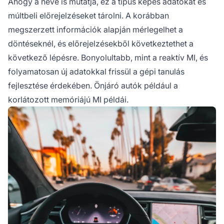
Ahogy a neve is mutatja, ez a típus képes adatokat és
múltbeli előrejelzéseket tárolni. A korábban
megszerzett információk alapján mérlegelhet a
döntéseknél, és előrejelzésekből következtethet a
következő lépésre. Bonyolultabb, mint a reaktív MI, és
folyamatosan új adatokkal frissül a gépi tanulás
fejlesztése érdekében. Önjáró autók például a
korlátozott memóriájú MI példái.