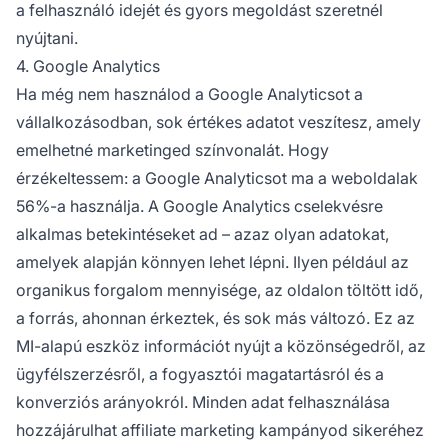
a felhasználó idejét és gyors megoldást szeretnél
nyújtani.
4. Google Analytics
Ha még nem használod a
Google Analyticsot
a
vállalkozásodban, sok értékes adatot veszítesz, amely
emelhetné marketinged színvonalát. Hogy
érzékeltessem: a Google Analyticsot ma
a weboldalak
56%-a
használja. A Google Analytics cselekvésre
alkalmas betekintéseket ad – azaz olyan adatokat,
amelyek alapján könnyen lehet lépni. Ilyen például az
organikus forgalom mennyisége, az oldalon töltött idő,
a forrás, ahonnan érkeztek, és sok más változó. Ez az
MI-alapú eszköz információt nyújt a közönségedről, az
ügyfélszerzésről, a fogyasztói magatartásról és a
konverziós arányokról. Minden adat felhasználása
hozzájárulhat
affiliate marketing kampányod
sikeréhez