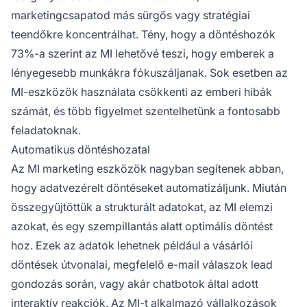
marketingcsapatod más sürgős vagy stratégiai
teendőkre koncentrálhat. Tény, hogy a
döntéshozók
73%-a
szerint az MI lehetővé teszi, hogy emberek a
lényegesebb munkákra fókuszáljanak. Sok esetben az
MI-eszközök használata csökkenti az emberi hibák
számát, és több figyelmet szentelhetünk a fontosabb
feladatoknak.
Automatikus döntéshozatal
Az MI marketing eszközök nagyban segítenek abban,
hogy adatvezérelt döntéseket automatizáljunk. Miután
összegyűjtöttük a strukturált adatokat, az MI elemzi
azokat, és egy szempillantás alatt optimális döntést
hoz. Ezek az adatok lehetnek például a vásárlói
döntések útvonalai, megfelelő e-mail válaszok lead
gondozás során, vagy akár chatbotok által adott
interaktív reakciók. Az MI-t alkalmazó vállalkozások