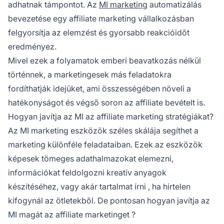
adhatnak támpontot. Az
MI marketing
automatizálás
bevezetése egy
affiliate marketing
vállalkozásban
felgyorsítja az elemzést és gyorsabb reakcióidőt
eredményez.
Mivel ezek a folyamatok emberi beavatkozás nélkül
történnek, a marketingesek más feladatokra
fordíthatják idejüket, ami összességében növeli a
hatékonyságot és végső soron az affiliate bevételt is.
Hogyan javítja az MI az affiliate marketing stratégiákat?
Az MI marketing eszközök széles skálája segíthet a
marketing különféle feladataiban. Ezek az eszközök
képesek tömeges adathalmazokat elemezni,
információkat feldolgozni kreatív anyagok
készítéséhez, vagy akár
tartalmat írni
, ha hirtelen
kifogynál az ötletekből. De pontosan hogyan javítja az
MI magát az
affiliate marketinget
?