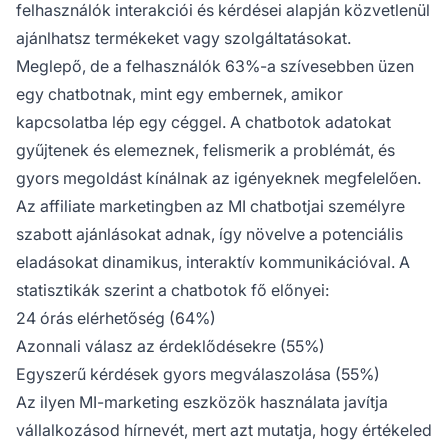
felhasználók interakciói és kérdései alapján közvetlenül
ajánlhatsz termékeket vagy szolgáltatásokat.
Meglepő, de
a felhasználók 63%-a
szívesebben üzen
egy chatbotnak, mint egy embernek, amikor
kapcsolatba lép egy céggel. A chatbotok adatokat
gyűjtenek és elemeznek, felismerik a problémát, és
gyors megoldást kínálnak az igényeknek megfelelően.
Az affiliate marketingben az MI chatbotjai személyre
szabott ajánlásokat adnak, így növelve a potenciális
eladásokat dinamikus, interaktív kommunikációval. A
statisztikák szerint a chatbotok fő előnyei:
24 órás elérhetőség (64%)
Azonnali válasz az érdeklődésekre (55%)
Egyszerű kérdések gyors megválaszolása (55%)
Az ilyen MI-marketing eszközök használata javítja
vállalkozásod hírnevét, mert azt mutatja, hogy értékeled