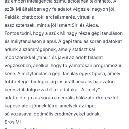
az emberi intelligencia szimulációjának tekinthető. A
szűk MI általában egy feladatot végez el nagyon jól.
Példák: chatbotok, arcfelismerés, virtuális
asszisztensek, mint a jól ismert Siri és Alexa.
Fontos tudni, hogy a szűk MI nagy része
gépi tanuláson
és mélytanuláson alapul. A gépi tanulás során adatokat
adunk a számítógépnek, amely statisztikai
módszerekkel „tanul” és javul az adott feladat
végzésében, anélkül, hogy folyamatosan programozni
kéne. A mélytanulás a gépi tanulás egyik típusa, amely
többrétegű, biológiailag inspirált neurális hálózaton
keresztül dolgozza fel az adatokat. A „mély”
adatfeldolgozás során a neurális hálózaton keresztül
kapcsolatok jönnek létre, amelyek az input
súlyozásával optimális eredményeket adnak.
Erős MI