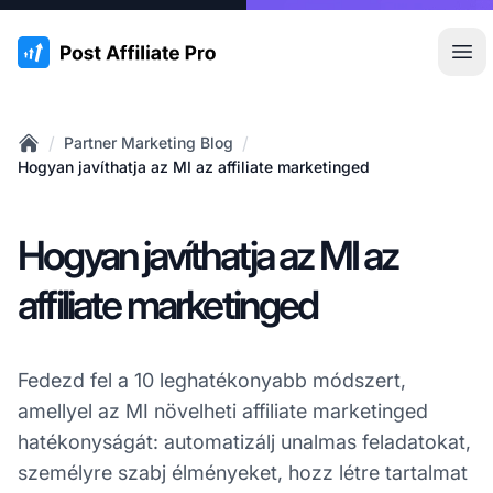
:site.title
Főm
/
/
Partner Marketing Blog
Home
Hogyan javíthatja az MI az affiliate marketinged
Hogyan javíthatja az MI az
affiliate marketinged
Fedezd fel a 10 leghatékonyabb módszert,
amellyel az MI növelheti affiliate marketinged
hatékonyságát: automatizálj unalmas feladatokat,
személyre szabj élményeket, hozz létre tartalmat