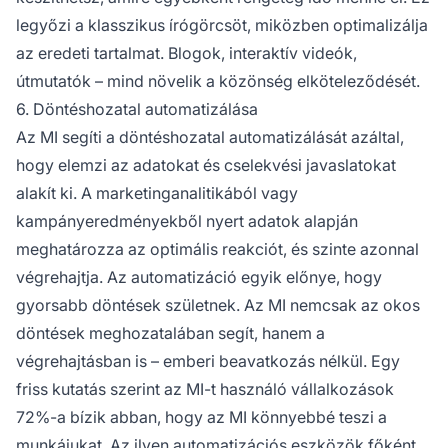
legyőzi a klasszikus írógörcsöt, miközben optimalizálja
az eredeti tartalmat. Blogok, interaktív videók,
útmutatók – mind növelik a közönség elköteleződését.
6. Döntéshozatal automatizálása
Az MI segíti a döntéshozatal automatizálását azáltal,
hogy elemzi az adatokat és cselekvési javaslatokat
alakít ki. A marketinganalitikából vagy
kampányeredményekből nyert adatok alapján
meghatározza az optimális reakciót, és szinte azonnal
végrehajtja. Az automatizáció egyik előnye, hogy
gyorsabb döntések születnek. Az MI nemcsak az okos
döntések meghozatalában segít, hanem a
végrehajtásban is – emberi beavatkozás nélkül. Egy
friss kutatás szerint az MI-t használó vállalkozások
72%-a
bízik abban, hogy az MI könnyebbé teszi a
munkájukat. Az ilyen automatizációs eszközök főként