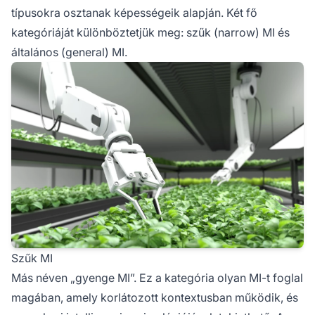
típusokra osztanak képességeik alapján. Két fő
kategóriáját különböztetjük meg: szűk (narrow) MI és
általános (general) MI.
Szűk MI
Más néven „gyenge MI”. Ez a kategória olyan MI-t foglal
magában, amely korlátozott kontextusban működik, és