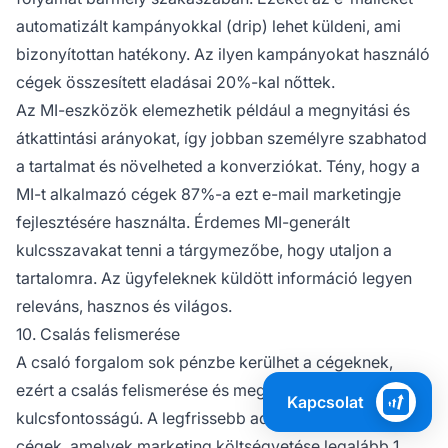
automatizált kampányokkal (drip) lehet küldeni, ami
bizonyítottan hatékony. Az ilyen kampányokat használó
cégek összesített eladásai 20%-kal nőttek.
Az MI-eszközök elemezhetik például a megnyitási és
átkattintási arányokat, így jobban személyre szabhatod
a tartalmat és növelheted a konverziókat. Tény, hogy a
MI-t alkalmazó cégek 87%-a ezt e-mail marketingje
fejlesztésére használta. Érdemes MI-generált
kulcsszavakat tenni a tárgymezőbe, hogy utaljon a
tartalomra. Az ügyfeleknek küldött információ legyen
releváns, hasznos és világos.
10. Csalás felismerése
A csaló forgalom sok pénzbe kerülhet a cégeknek,
ezért a csalás felismerése és megelőzése
Kapcsolat
kulcsfontosságú. A legfrissebb adatok szerint azok a
cégek, amelyek marketing költségvetése legalább 1