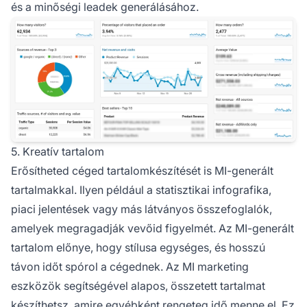
és a minőségi leadek generálásához.
5. Kreatív tartalom
Erősítheted céged
tartalomkészítését
is MI-generált
tartalmakkal. Ilyen például a statisztikai infografika,
piaci jelentések vagy más látványos összefoglalók,
amelyek megragadják vevőid figyelmét. Az MI-generált
tartalom előnye, hogy stílusa egységes, és hosszú
távon időt spórol a cégednek. Az MI marketing
eszközök segítségével alapos, összetett tartalmat
készíthetsz, amire egyébként rengeteg idő menne el. Ez