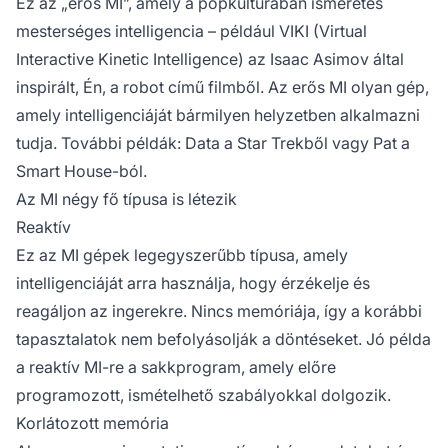
Ez az „erős MI”, amely a popkultúrában ismeretes
mesterséges intelligencia – például VIKI (Virtual
Interactive Kinetic Intelligence) az Isaac Asimov által
inspirált, Én, a robot című filmből. Az erős MI olyan gép,
amely intelligenciáját bármilyen helyzetben alkalmazni
tudja. További példák: Data a Star Trekből vagy Pat a
Smart House-ból.
Az MI négy fő típusa is létezik
Reaktív
Ez az MI gépek legegyszerűbb típusa, amely
intelligenciáját arra használja, hogy érzékelje és
reagáljon az ingerekre. Nincs memóriája, így a korábbi
tapasztalatok nem befolyásolják a döntéseket. Jó példa
a reaktív MI-re a sakkprogram, amely előre
programozott, ismételhető szabályokkal dolgozik.
Korlátozott memória