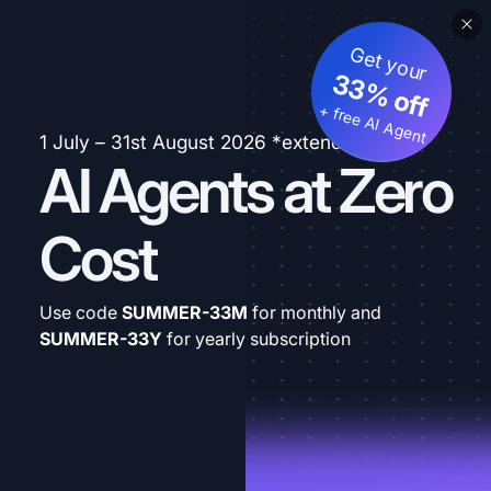
Get your
33% off
+ free AI Agent
1 July – 31st August 2026 *extended
AI Agents at Zero
Cost
Use code
SUMMER-33M
for monthly and
SUMMER-33Y
for yearly subscription