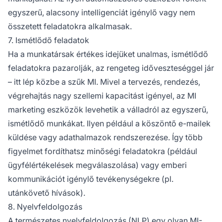
egyszerű, alacsony intelligenciát igénylő vagy nem
összetett feladatokra alkalmasak.
7. Ismétlődő feladatok
Ha a munkatársak értékes idejüket unalmas, ismétlődő
feladatokra pazarolják, az rengeteg időveszteséggel jár
– itt lép közbe a szűk MI. Mivel a tervezés, rendezés,
végrehajtás nagy szellemi kapacitást igényel, az MI
marketing eszközök levehetik a válladról az egyszerű,
ismétlődő munkákat. Ilyen például a köszöntő e-mailek
küldése vagy adathalmazok rendszerezése. Így több
figyelmet fordíthatsz minőségi feladatokra (például
ügyfélértékelések megválaszolása) vagy emberi
kommunikációt igénylő tevékenységekre (pl.
utánkövető hívások).
8. Nyelvfeldolgozás
A természetes nyelvfeldolgozás (NLP) egy olyan MI-