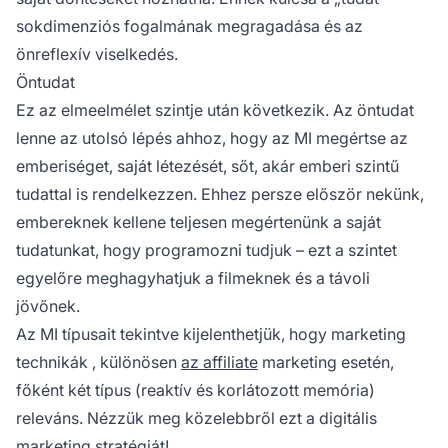
sokdimenziós fogalmának megragadása és az
önreflexív viselkedés.
Öntudat
Ez az elmeelmélet szintje után következik. Az öntudat
lenne az utolsó lépés ahhoz, hogy az MI megértse az
emberiséget, saját létezését, sőt, akár emberi szintű
tudattal is rendelkezzen. Ehhez persze először nekünk,
embereknek kellene teljesen megértenünk a saját
tudatunkat, hogy programozni tudjuk – ezt a szintet
egyelőre meghagyhatjuk a filmeknek és a távoli
jövőnek.
Az MI típusait tekintve kijelenthetjük, hogy
marketing
technikák
, különösen
az affiliate
marketing esetén,
főként két típus (reaktív és korlátozott memória)
releváns. Nézzük meg közelebbről ezt a digitális
marketing stratégiát!