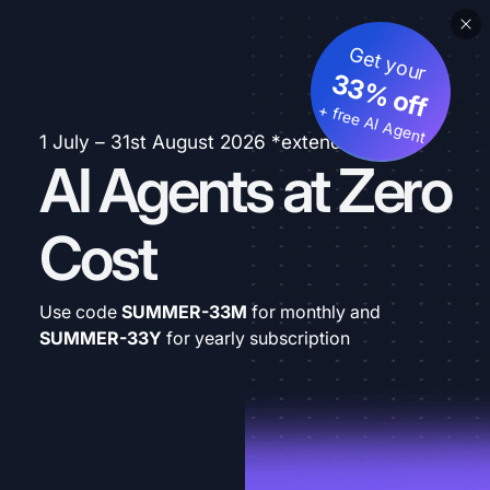
Get your
33% off
+ free AI Agent
1 July – 31st August 2026 *extended
AI Agents at Zero
Cost
Use code
SUMMER-33M
for monthly and
SUMMER-33Y
for yearly subscription