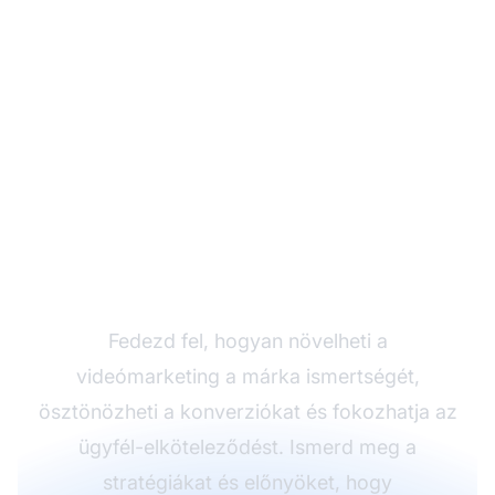
Lendítsd fel
vállalkozásod
videómarketinggel
Fedezd fel, hogyan növelheti a
videómarketing a márka ismertségét,
ösztönözheti a konverziókat és fokozhatja az
ügyfél-elköteleződést. Ismerd meg a
stratégiákat és előnyöket, hogy