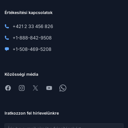
Értékesítési kapcsolatok
+421 2 33 456 826
+1-888-842-9508
+1-508-469-5208
Közösségi média
Facebook
Instagram
X
Youtube
Whatsapp
Iratkozzon fel hírlevelünkre
E-mail cím