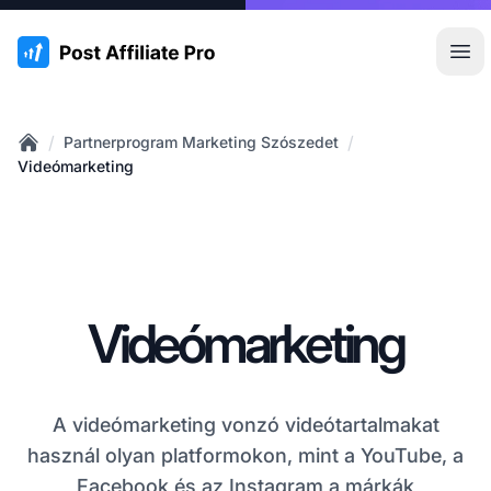
:site.title
Főm
/
/
Partnerprogram Marketing Szószedet
Home
Videómarketing
Videómarketing
A videómarketing vonzó videótartalmakat
használ olyan platformokon, mint a YouTube, a
Facebook és az Instagram a márkák