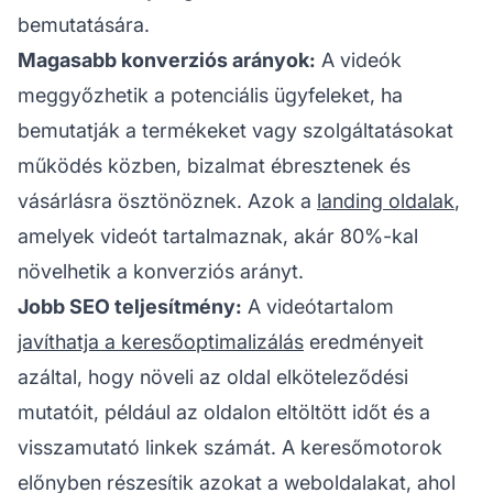
bemutatására.
Magasabb konverziós arányok:
A videók
meggyőzhetik a potenciális ügyfeleket, ha
bemutatják a termékeket vagy szolgáltatásokat
működés közben, bizalmat ébresztenek és
vásárlásra ösztönöznek. Azok a
landing oldalak
,
amelyek videót tartalmaznak, akár 80%-kal
növelhetik a konverziós arányt.
Jobb SEO teljesítmény:
A videótartalom
javíthatja a keresőoptimalizálás
eredményeit
azáltal, hogy növeli az oldal elköteleződési
mutatóit, például az oldalon eltöltött időt és a
visszamutató linkek számát. A keresőmotorok
előnyben részesítik azokat a weboldalakat, ahol