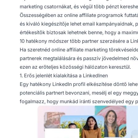
marketing csatornákat, és végül több pénzt kereshet
Összességében az online
affiliate programok
futtat
és kiváló kiegészítője lehet email kampányaidnak, p
értékesítők biztosak lehetnek benne, hogy a maximu
10 hatékony módszer több partner szerzésére a Lin
Ha szeretnéd
online affiliate marketing
törekvéseide
partnerek
megtalálására és passzív jövedelmed növe
ezen az erőteljes közösségi hálózaton keresztül.
1. Erős jelenlét kialakítása a LinkedInen
Egy hatékony LinkedIn profil elkészítése döntő lehe
potenciális partnert bevonzani, mesélj el egy megg
fogalmazz, hogy munkád iránti szenvedélyed egy pi