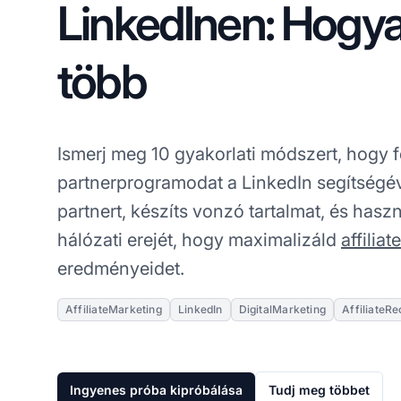
LinkedInen: Hogya
több
Ismerj meg 10 gyakorlati módszert, hogy f
partnerprogramodat a LinkedIn segítségé
partnert, készíts vonzó tartalmat, és haszn
hálózati erejét, hogy maximalizáld
affilia
eredményeidet.
AffiliateMarketing
LinkedIn
DigitalMarketing
AffiliateR
Ingyenes próba kipróbálása
Tudj meg többet