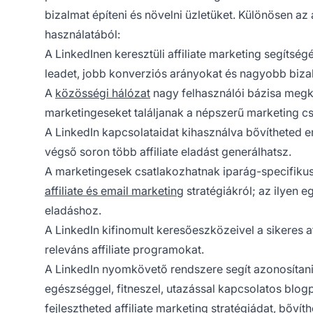
bizalmat építeni és növelni üzletüket. Különösen a
használatából:
A LinkedInen keresztüli affiliate marketing segítség
leadet, jobb konverziós arányokat és nagyobb biz
A
közösségi hálózat
nagy felhasználói bázisa megkö
marketingeseket találjanak a népszerű marketing c
A LinkedIn kapcsolataidat kihasználva bővítheted ema
végső soron több affiliate eladást generálhatsz.
A marketingesek csatlakozhatnak iparág-specifikus
affiliate és email marketing
stratégiákról; az ilyen
eladáshoz.
A LinkedIn kifinomult keresőeszközeivel a sikeres
releváns affiliate programokat.
A LinkedIn nyomkövető rendszere segít azonosítani 
egészséggel, fitneszel, utazással kapcsolatos bl
fejlesztheted affiliate marketing stratégiádat, bőví