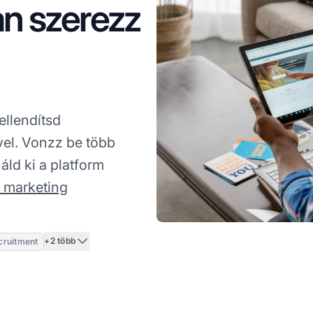
n szerezz
ellendítsd
vel. Vonzz be több
áld ki a platform
te marketing
+2 több
ecruitment