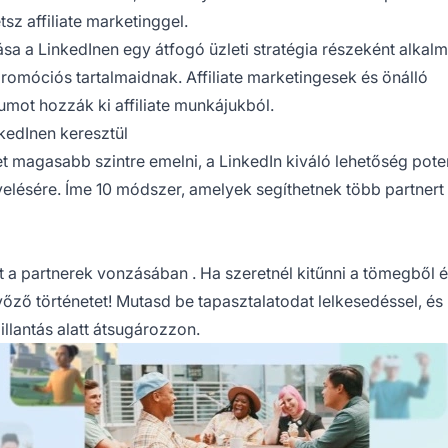
sz affiliate marketinggel.
ása a LinkedInen egy átfogó üzleti stratégia részeként alkal
romóciós tartalmaidnak. Affiliate marketingesek és önálló
mot hozzák ki affiliate munkájukból.
kedInen keresztül
t magasabb szintre emelni, a LinkedIn kiváló lehetőség poten
lésére. Íme 10 módszer, amelyek segíthetnek több partnert
t a
partnerek vonzásában
. Ha szeretnél kitűnni a tömegből 
yőző történetet! Mutasd be tapasztalatodat lelkesedéssel, és
llantás alatt átsugározzon.