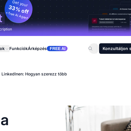
Get your
33% off
+ free AI Agent
t
cription
sok
Funkciók
Árképzés
Konzultáljon 
FREE AI
 a LinkedInen: Hogyan szerezz több
 a