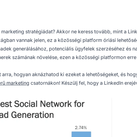
 marketing stratégiádat? Akkor ne keress tovább, mint a Link
zágban vannak jelen, ez a közösségi platform óriási lehetősé
 leadek generálásához, potenciális ügyfelek szerzéséhez és 
tnerek számának növelése, ezen a közösségi platformon erre 
t arra, hogyan aknázhatod ki ezeket a lehetőségeket, és ho
rű marketing
csatornákon! Készülj fel, hogy a LinkedIn erejév