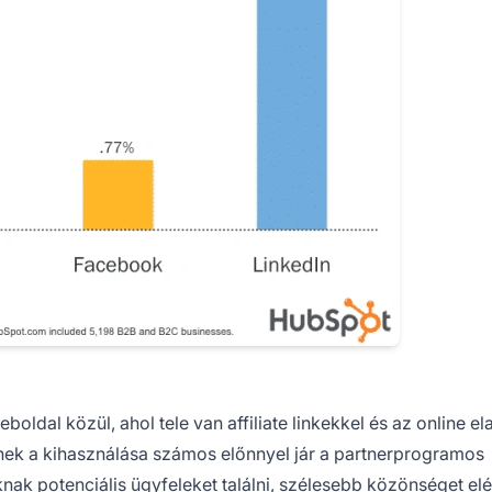
boldal közül, ahol tele van affiliate linkekkel és az online e
nek a kihasználása számos előnnyel jár a
partnerprogramos
knak potenciális ügyfeleket találni, szélesebb közönséget elé