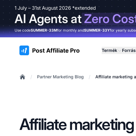
1 July – 31st August 2026 *extended
AI Agents at
Zero Cos
Use code
SUMMER-33M
for monthly and
SUMMER-33Y
for yearly subs
:site.title
Termék
Forrá
/
/
Partner Marketing Blog
Affiliate marketing
Home
Affiliate marketing