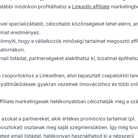
z alábbi módokon profitálhatsz a
LinkedIn affiliate
marketingb
ével specializáltabb, célzottabb közönségeket lehet elérni, a
almat eredményez.
nnyíti, hogy a vállalkozók minőségi tartalmat megosztó affi
satornákon.
il listádat, partnerségeket alakíthatsz ki, bizalmat építhetsz
 csoportokhoz a LinkedInen, ahol tapasztalt csapatoktól tan
 együttműködések gyakran vezetnek innovációhoz és több onl
 affiliate marketingesek hatékonyabban célozhatják meg a s
azokat a partnereket, akik értékes promóciós tartalmat (pl.
ogposztokat) osztanak meg saját szegmensükben. Így még to
theted email listádat, hatékonyan használhatod ki a népszerű