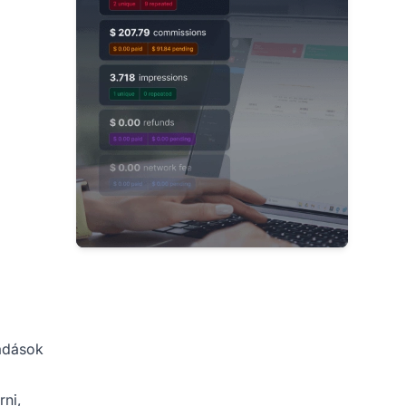
ladások
rni,