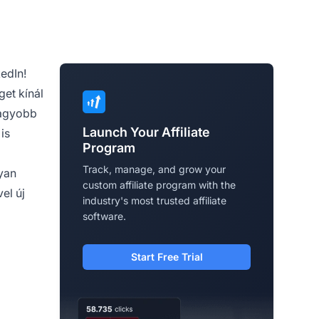
edIn!
get kínál
nagyobb
Launch Your Affiliate
is
Program
Track, manage, and grow your
gyan
custom affiliate program with the
el új
industry's most trusted affiliate
software.
Start Free Trial