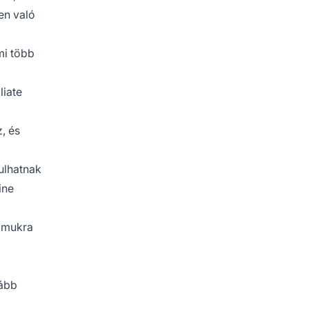
en való
mi több
liate
, és
ulhatnak
ine
zámukra
vább