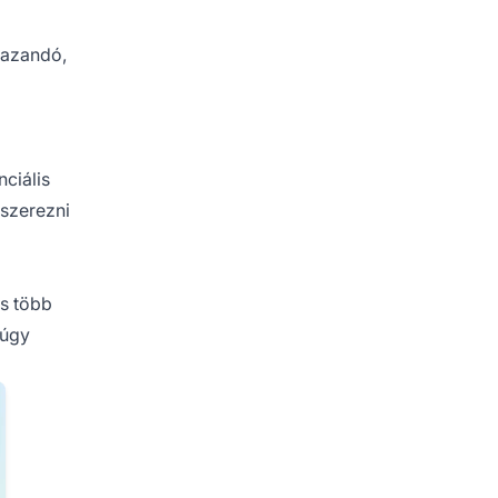
mazandó,
ciális
 szerezni
és több
 úgy