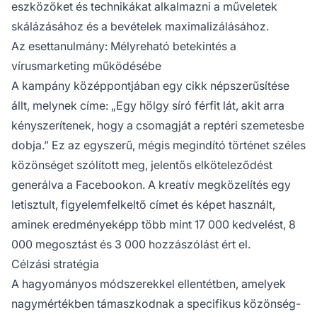
eszközöket
és technikákat alkalmazni a műveletek
skálázásához és a bevételek maximalizálásához.
Az esettanulmány: Mélyreható betekintés a
vírusmarketing működésébe
A kampány középpontjában egy cikk népszerűsítése
állt, melynek címe: „Egy hölgy síró férfit lát, akit arra
kényszerítenek, hogy a csomagját a reptéri szemetesbe
dobja.” Ez az egyszerű, mégis megindító történet széles
közönséget szólított meg, jelentős elköteleződést
generálva a Facebookon. A kreatív megközelítés egy
letisztult, figyelemfelkeltő címet és képet használt,
aminek eredményeképp több mint 17 000 kedvelést, 8
000 megosztást és 3 000 hozzászólást ért el.
Célzási stratégia
A hagyományos módszerekkel ellentétben, amelyek
nagymértékben támaszkodnak a specifikus közönség-