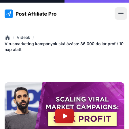
:site.title
Főm
/
/
Videók
Home
Vírusmarketing kampányok skálázása: 36 000 dollár profit 10
nap alatt