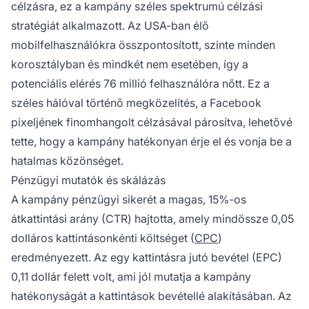
célzásra, ez a kampány széles spektrumú célzási
stratégiát alkalmazott. Az USA-ban élő
mobilfelhasználókra összpontosított, szinte minden
korosztályban és mindkét nem esetében, így a
potenciális elérés 76 millió felhasználóra nőtt. Ez a
széles hálóval történő megközelítés, a Facebook
pixeljének finomhangolt célzásával párosítva, lehetővé
tette, hogy a kampány hatékonyan érje el és vonja be a
hatalmas közönséget.
Pénzügyi mutatók és skálázás
A kampány pénzügyi sikerét a magas, 15%-os
átkattintási arány (CTR) hajtotta, amely mindössze 0,05
dolláros kattintásonkénti költséget (
CPC
)
eredményezett. Az
egy kattintásra jutó bevétel
(EPC)
0,11 dollár felett volt, ami jól mutatja a kampány
hatékonyságát a kattintások bevétellé alakításában. Az