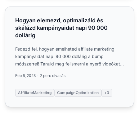
Hogyan elemezd, optimalizáld és skálázd kampányaidat n
Hogyan elemezd, optimalizáld és
skálázd kampányaidat napi 90 000
dollárig
Fedezd fel, hogyan emelheted
affiliate marketing
kampányaidat napi 90 000 dollárig a bump
módszerrel! Tanuld meg felismerni a nyerő videókat,
optimalizálni a kö...
Feb 6, 2023
2 perc olvasás
AffiliateMarketing
CampaignOptimization
+3