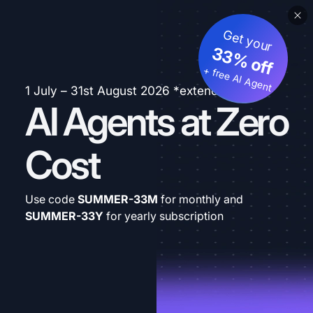
Get your
33% off
+ free AI Agent
1 July – 31st August 2026 *extended
AI Agents at Zero
Cost
Use code
SUMMER-33M
for monthly and
SUMMER-33Y
for yearly subscription