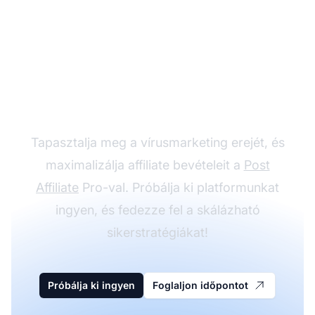
Kezdje el skálázni
affiliate kampányait
Tapasztalja meg a vírusmarketing erejét, és
maximalizálja affiliate bevételeit a
Post
Affiliate
Pro-val. Próbálja ki platformunkat
ingyen, és fedezze fel a skálázható
sikerstratégiákat!
Próbálja ki ingyen
Foglaljon időpontot