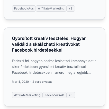
FacebookAds
AffiliateMarketing
+3
Gyorsított kreatív tesztelés: Hogyan validáld a skálázhat
Gyorsított kreatív tesztelés: Hogyan
validáld a skálázható kreatívokat
Facebook hirdetésekkel
Fedezd fel, hogyan optimalizálhatod kampányaidat a
siker érdekében gyorsított kreatív teszteléssel
Facebook hirdetésekben. Ismerd meg a legjobb
gyakorlatokat, m...
Mar 4, 2020
2 perc olvasás
AffiliateMarketing
FacebookAds
+3