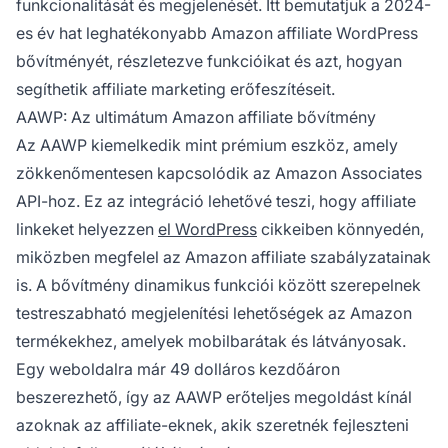
funkcionalitását és megjelenését. Itt bemutatjuk a 2024-
es év hat leghatékonyabb Amazon
affiliate
WordPress
bővítményét, részletezve funkcióikat és azt, hogyan
segíthetik
affiliate marketing
erőfeszítéseit.
AAWP: Az ultimátum Amazon affiliate bővítmény
Az AAWP kiemelkedik mint prémium eszköz, amely
zökkenőmentesen kapcsolódik az Amazon Associates
API-hoz. Ez az integráció lehetővé teszi, hogy
affiliate
linkeket
helyezzen
el WordPress
cikkeiben könnyedén,
miközben megfelel az Amazon
affiliate
szabályzatainak
is. A bővítmény dinamikus funkciói között szerepelnek
testreszabható megjelenítési lehetőségek az Amazon
termékekhez, amelyek mobilbarátak és látványosak.
Egy weboldalra már 49 dolláros kezdőáron
beszerezhető, így az AAWP erőteljes megoldást kínál
azoknak az affiliate-eknek, akik szeretnék fejleszteni