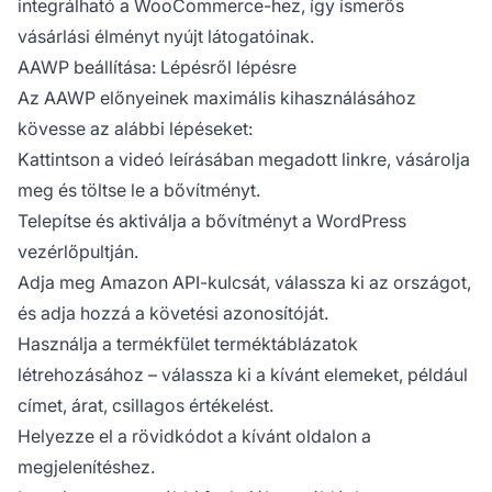
integrálható a WooCommerce-hez, így ismerős
vásárlási élményt nyújt látogatóinak.
AAWP beállítása: Lépésről lépésre
Az AAWP előnyeinek maximális kihasználásához
kövesse az alábbi lépéseket:
Kattintson a videó leírásában megadott linkre, vásárolja
meg és töltse le a bővítményt.
Telepítse és aktiválja a bővítményt a WordPress
vezérlőpultján.
Adja meg Amazon API-kulcsát, válassza ki az országot,
és adja hozzá a követési azonosítóját.
Használja a termékfület terméktáblázatok
létrehozásához – válassza ki a kívánt elemeket, például
címet, árat, csillagos értékelést.
Helyezze el a rövidkódot a kívánt oldalon a
megjelenítéshez.