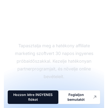
Próbálja ki a Post
Affiliate Pro-t ingyen
Tapasztalja meg a hatékony affiliate
marketing szoftvert 30 napos ingyenes
próbaidőszakkal. Kezelje hatékonyan
partnerprogramjait, és növelje online
bevételeit.
Hozzon létre INGYENES
Foglaljon
fiókot
bemutatót