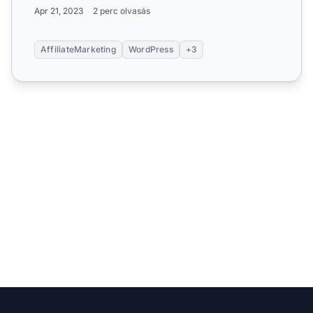
útmutatónk segítségével. Ismerje meg a szö...
Apr 21, 2023
2 perc olvasás
AffiliateMarketing
WordPress
+3