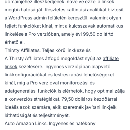
domainjéhez illeszkedjenek, növelve ezzel a linkek
megbízhatóságát. Részletes kattintási analitikát biztosít
a WordPress admin felületén keresztül, valamint olyan
fejlett funkciókat kínál, mint a kulcsszavak automatikus
linkelése a Pro verzióban, amely évi 99,50 dollártól
érhető el.
Thirsty Affiliates: Teljes körű linkkezelés
A Thirsty Affiliates átfogó megoldást nyújt az
affiliate
linkek
kezelésére. Ingyenes verziójában alapvető
linkkonfigurációkat és testreszabási lehetőségeket
kínál, míg a Pro verzióval monitorozási és
adatgenerálási funkciók is elérhetők, hogy optimalizálja
a konverziós stratégiákat. 79,50 dolláros kezdőárral
ideális azok számára, akik szeretnék javítani linkjeik
láthatóságát és teljesítményét.
Auto Amazon Links: Ingyenes és hatékony