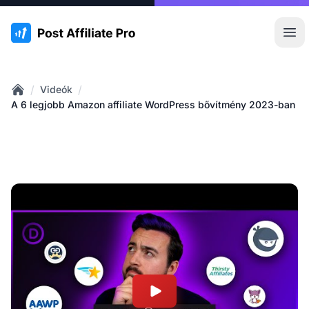
:site.title
Főm
/
/
Videók
Home
A 6 legjobb Amazon affiliate WordPress bővítmény 2023-ban