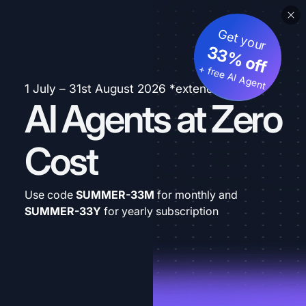
Get your
33% off
+ free AI Agent
1 July – 31st August 2026 *extended
AI Agents at Zero
Cost
Use code
SUMMER-33M
for monthly and
SUMMER-33Y
for yearly subscription