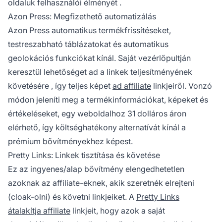
oldaluk
felhasználói élményét
.
Azon Press: Megfizethető automatizálás
Azon Press automatikus termékfrissítéseket,
testreszabható táblázatokat és automatikus
geolokációs funkciókat kínál. Saját vezérlőpultján
keresztül lehetőséget ad a
linkek teljesítményének
követésére
, így teljes képet
ad affiliate
linkjeiről. Vonzó
módon jeleníti meg a termékinformációkat, képeket és
értékeléseket, egy weboldalhoz 31 dolláros áron
elérhető, így költséghatékony alternatívát kínál a
prémium bővítményekhez képest.
Pretty Links: Linkek tisztítása és követése
Ez az ingyenes/alap bővítmény elengedhetetlen
azoknak az affiliate-eknek, akik szeretnék elrejteni
(cloak-olni) és követni linkjeiket. A
Pretty Links
átalakítja affiliate
linkjeit, hogy azok a saját