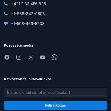
+421 2 33 456 826
+1-888-842-9508
+1-508-469-5208
Közösségi média
Facebook
Instagram
X
Youtube
Whatsapp
Iratkozzon fel hírlevelünkre
E-mail cím
Feliratkozás