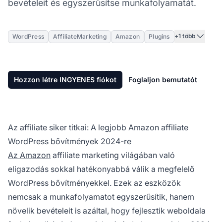
bevételeit és egyszerűsítse munkafolyamatát.
+1 több
WordPress
AffiliateMarketing
Amazon
Plugins
Hozzon létre INGYENES fiókot
Foglaljon bemutatót
Az affiliate siker titkai: A legjobb Amazon affiliate
WordPress bővítmények 2024-re
Az Amazon
affiliate marketing
világában való
eligazodás sokkal hatékonyabbá válik a megfelelő
WordPress bővítményekkel. Ezek az eszközök
nemcsak a munkafolyamatot egyszerűsítik, hanem
növelik bevételeit is azáltal, hogy fejlesztik weboldala