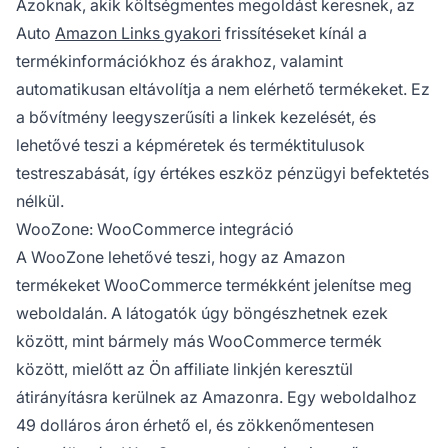
Azoknak, akik költségmentes megoldást keresnek, az
Auto
Amazon Links gyakori
frissítéseket kínál a
termékinformációkhoz és árakhoz, valamint
automatikusan eltávolítja a nem elérhető termékeket. Ez
a bővítmény leegyszerűsíti a linkek kezelését, és
lehetővé teszi a képméretek és terméktitulusok
testreszabását, így értékes eszköz pénzügyi befektetés
nélkül.
WooZone: WooCommerce integráció
A WooZone lehetővé teszi, hogy az Amazon
termékeket WooCommerce termékként jelenítse meg
weboldalán. A látogatók úgy böngészhetnek ezek
között, mint bármely más WooCommerce termék
között, mielőtt az Ön
affiliate linkjén
keresztül
átirányításra kerülnek az Amazonra. Egy weboldalhoz
49 dolláros áron érhető el, és zökkenőmentesen