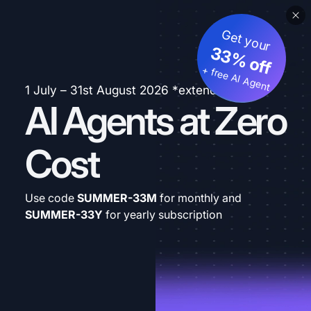
Get your
33% off
+ free AI Agent
1 July – 31st August 2026 *extended
AI Agents at Zero
Cost
Use code
SUMMER-33M
for monthly and
SUMMER-33Y
for yearly subscription