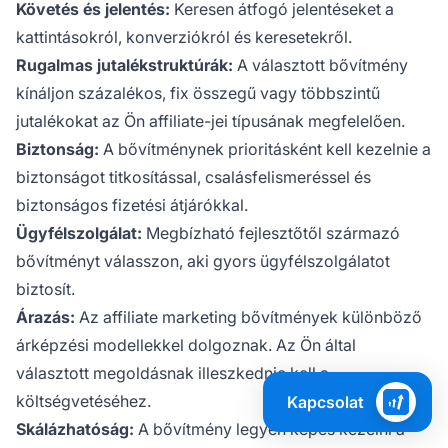
Követés és jelentés:
Keresen átfogó jelentéseket a
kattintásokról, konverziókról és keresetekről.
Rugalmas jutalékstruktúrák:
A választott bővítmény
kínáljon százalékos, fix összegű vagy többszintű
jutalékokat az Ön affiliate-jei típusának megfelelően.
Biztonság:
A bővítménynek prioritásként kell kezelnie a
biztonságot titkosítással, csalásfelismeréssel és
biztonságos fizetési átjárókkal.
Ügyfélszolgálat:
Megbízható fejlesztőtől származó
bővítményt válasszon, aki gyors ügyfélszolgálatot
biztosít.
Árazás:
Az affiliate marketing bővítmények különböző
árképzési modellekkel dolgoznak. Az Ön által
választott megoldásnak illeszkednie kell a
költségvetéséhez.
Kapcsolat
Skálázhatóság:
A bővítmény legyen képes kezelni a