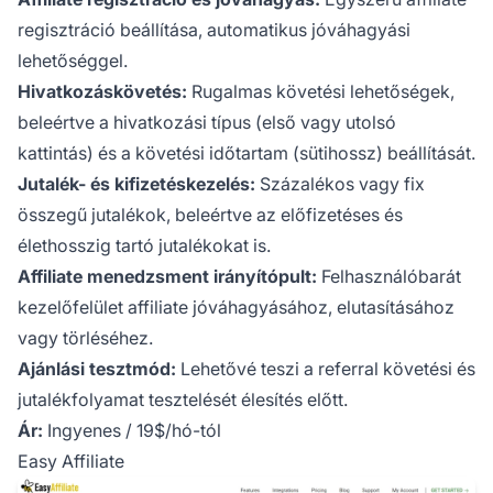
regisztráció beállítása, automatikus jóváhagyási
lehetőséggel.
Hivatkozáskövetés:
Rugalmas követési lehetőségek,
beleértve a hivatkozási típus (első vagy utolsó
kattintás) és a követési időtartam (sütihossz) beállítását.
Jutalék- és kifizetéskezelés:
Százalékos vagy fix
összegű jutalékok, beleértve az előfizetéses és
élethosszig tartó jutalékokat is.
Affiliate menedzsment irányítópult:
Felhasználóbarát
kezelőfelület affiliate jóváhagyásához, elutasításához
vagy törléséhez.
Ajánlási tesztmód:
Lehetővé teszi a referral követési és
jutalékfolyamat tesztelését élesítés előtt.
Ár:
Ingyenes / 19$/hó-tól
Easy Affiliate