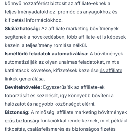
könnyű hozzáférést biztosít az affiliate-eknek a
teljesítményadatokhoz, promóciós anyagokhoz és
kifizetési információkhoz.
Skálázhatóság:
Az affiliate marketing bővítmények
segítenek a növekedésben, több affiliate-et is képesek
kezelni a teljesítmény romlása nélkül.
Ismétlődő feladatok automatizálása:
A bővítmények
automatizálják az olyan unalmas feladatokat, mint a
kattintások követése, kifizetések kezelése
és affiliate
linkek generálása.
Bevételnövelés:
Egyszerűsítik az affiliate-ek
toborzását és kezelését, így könnyebb bővíteni a
hálózatot és nagyobb közönséget elérni.
Biztonság:
A minőségi affiliate marketing bővítmények
erős biztonsági
funkciókkal rendelkeznek, mint például
titkosítás, csalásfelismerés és biztonságos fizetési