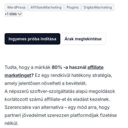
WordPress
AffiliateMarketing
Plugins
DigitalMarketing
+1 több
Ingyenes próba indítása
Árak megtekintése
Tudta, hogy a márkák
80%
-a használ
affiliate
marketinget
?
Ez egy rendkívül hatékony stratégia,
amely jelentősen növelheti a bevételét.
A népszerű szoftver-szolgáltatás alapú megoldások
korlátozott számú affiliate-et és eladást kezelnek.
Szerencsére van alternatíva – egy mód arra, hogy
partneri jövedelmet szerezzen platformdíjak fizetése
nélkül.