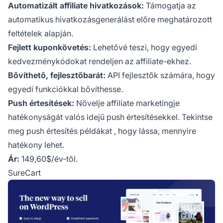
Automatizált affiliate hivatkozások:
Támogatja az
automatikus
hivatkozásgenerálást
előre meghatározott
feltételek alapján.
Fejlett kuponkövetés:
Lehetővé teszi, hogy egyedi
kedvezménykódokat rendeljen az affiliate-ekhez.
Bővíthető, fejlesztőbarát:
API fejlesztők számára, hogy
egyedi funkciókkal bővíthesse.
Push értesítések:
Növelje affiliate marketingje
hatékonyságát valós idejű push értesítésekkel. Tekintse
meg
push értesítés példákat
, hogy lássa, mennyire
hatékony lehet.
Ár:
149,60$/év-től.
SureCart