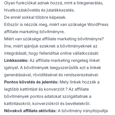
Olyan funkciókat adnak hozzá, mint a linkgenerálás,
hivatkozáskövetés és jutalékkezelés.
De ennél sokkal többre képesek.
Először is nézzük meg, miért van szüksége WordPress
affiliate marketing bővítményre.
Miért van szüksége affiliate marketing bővítményre?
Íme, miért ajánljuk ezeknek a bővítményeknek az
integrálását, hogy fellendítse online vállalkozását:
Linkkezelés:
Az affiliate marketing rengeteg linket
igényel. A bővítmények leegyszerűsítik ezt a linkek
generálásával, rövidítésével és rendszerezésével.
Pontos követés és jelentés:
Mely linkek hozzák a
legtöbb kattintást és
konverziót
? Az affiliate
bővítmények pontos adatokat szolgáltatnak a
kattintásokról, konverziókról és bevételekről.
Növekvő affiliate aktivitás:
A bővítmény irányítópultja