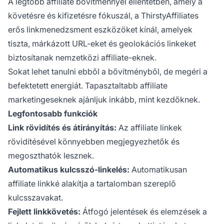
A legtöbb affiliate bővítménnyel ellentétben, amely a
követésre és kifizetésre fókuszál, a ThirstyAffiliates
erős linkmenedzsment eszközöket kínál, amelyek
tiszta, márkázott URL-eket és geolokációs linkeket
biztosítanak nemzetközi affiliate-eknek.
Sokat lehet tanulni ebből a bővítményből, de megéri a
befektetett energiát. Tapasztaltabb affiliate
marketingeseknek ajánljuk inkább, mint kezdőknek.
Legfontosabb funkciók
Link rövidítés és átirányítás:
Az affiliate linkek
rövidítésével könnyebben megjegyezhetők és
megoszthatók lesznek.
Automatikus kulcsszó-linkelés:
Automatikusan
affiliate linkké alakítja a tartalomban szereplő
kulcsszavakat.
Fejlett linkkövetés:
Átfogó jelentések és elemzések a