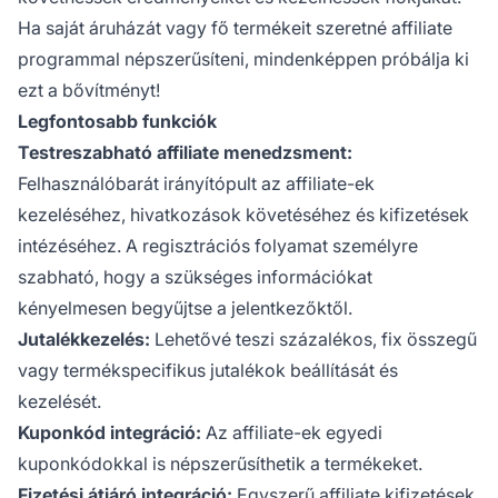
Ha saját áruházát vagy fő termékeit szeretné affiliate
programmal népszerűsíteni, mindenképpen próbálja ki
ezt a bővítményt!
Legfontosabb funkciók
Testreszabható affiliate menedzsment:
Felhasználóbarát irányítópult az affiliate-ek
kezeléséhez,
hivatkozások követéséhez
és kifizetések
intézéséhez. A regisztrációs folyamat személyre
szabható, hogy a szükséges információkat
kényelmesen begyűjtse a jelentkezőktől.
Jutalékkezelés:
Lehetővé teszi százalékos, fix összegű
vagy termékspecifikus jutalékok beállítását és
kezelését.
Kuponkód integráció:
Az affiliate-ek egyedi
kuponkódokkal is népszerűsíthetik a termékeket.
Fizetési átjáró integráció:
Egyszerű affiliate kifizetések