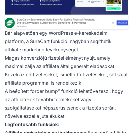
Bár alapvetően egy WordPress e-kereskedelmi
platform, a
SureCart
funkciói nagyban segíthetik
affiliate marketing tevékenységét.
Magas konverziójú fizetési élményt nyújt, amely
maximalizálja az affiliate által generált eladásokat.
Kezeli az előfizetéseket, ismétlődő fizetéseket, sőt saját
affiliate programmal is rendelkezik.
A beépített “order bump” funkció lehetővé teszi, hogy
az affiliate-ek további termékeket vagy
szolgáltatásokat népszerűsítsenek a fizetés során,
növelve ezzel a jutalékukat.
Legfontosabb funkciók:
Affiliate regisztráció és jóváhagyás:
Egyszerű affiliate