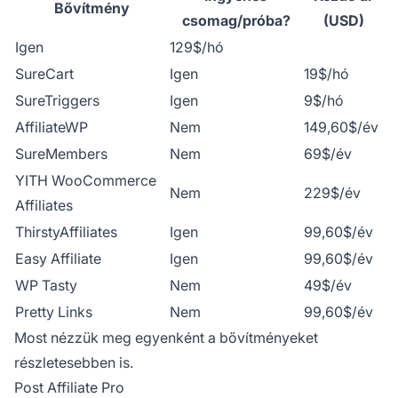
Bővítmény
csomag/próba?
(USD)
Igen
129$/hó
SureCart
Igen
19$/hó
SureTriggers
Igen
9$/hó
AffiliateWP
Nem
149,60$/év
SureMembers
Nem
69$/év
YITH WooCommerce
Nem
229$/év
Affiliates
ThirstyAffiliates
Igen
99,60$/év
Easy Affiliate
Igen
99,60$/év
WP Tasty
Nem
49$/év
Pretty Links
Nem
99,60$/év
Most nézzük meg egyenként a bővítményeket
részletesebben is.
Post Affiliate Pro