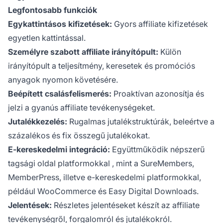
Legfontosabb funkciók
Egykattintásos kifizetések:
Gyors affiliate kifizetések
egyetlen kattintással.
Személyre szabott affiliate irányítópult:
Külön
irányítópult a teljesítmény, keresetek és promóciós
anyagok nyomon követésére.
Beépített csalásfelismerés:
Proaktívan azonosítja és
jelzi a gyanús affiliate tevékenységeket.
Jutalékkezelés:
Rugalmas jutalékstruktúrák, beleértve a
százalékos és fix összegű jutalékokat.
E-kereskedelmi integráció:
Együttműködik népszerű
tagsági oldal platformokkal
, mint a SureMembers,
MemberPress, illetve e-kereskedelmi platformokkal,
például WooCommerce és Easy Digital Downloads.
Jelentések:
Részletes jelentéseket készít az affiliate
tevékenységről, forgalomról és jutalékokról.