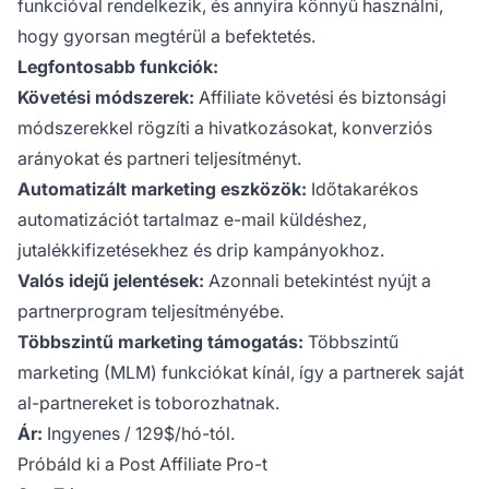
funkcióval rendelkezik, és annyira könnyű használni,
hogy gyorsan megtérül a befektetés.
Legfontosabb funkciók:
Követési módszerek:
Affiliate követési és biztonsági
módszerekkel rögzíti a hivatkozásokat, konverziós
arányokat és partneri teljesítményt.
Automatizált marketing eszközök:
Időtakarékos
automatizációt tartalmaz e-mail küldéshez,
jutalékkifizetésekhez és drip kampányokhoz.
Valós idejű jelentések:
Azonnali betekintést nyújt a
partnerprogram teljesítményébe.
Többszintű marketing támogatás:
Többszintű
marketing (MLM) funkciókat kínál, így a partnerek saját
al-partnereket is toborozhatnak.
Ár:
Ingyenes / 129$/hó-tól.
Próbáld ki a Post Affiliate Pro-t