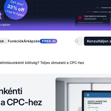
Get your
33% off
+ free AI Agent
t
cription
sok
Funkciók
Árképzés
Konzultáljon 
FREE AI
kattintásonkénti költség? Teljes útmutató a CPC-hez
nkénti
ó a CPC-hez