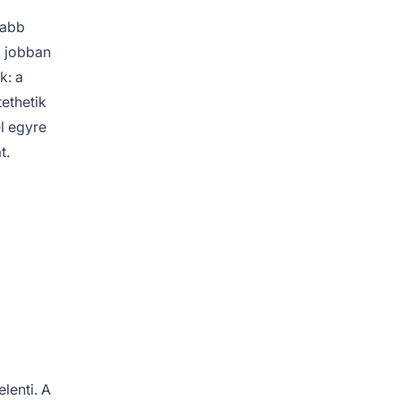
yabb
k jobban
k: a
ethetik
l egyre
t.
lenti. A