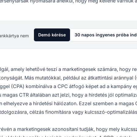
versenytársak nyomására anélkül, hogy meg kellene várniuk 
Demó kérése
30 napos ingyenes próba ind
 Bankkártya nem
gál, amely lehetővé teszi a marketingesek számára, hogy re
onyságát. Más mutatókkal, például az átkattintási aránnyal 
éggel (CPA) kombinálva a CPC átfogó képet ad a kampány e
magas CTR általában azt jelzi, hogy a hirdetés jól optimalizá
n elhelyezve a hirdetési hálózaton. Ezzel szemben a magas
átdolgozásra, célzás finomításra vagy kulcsszó-optimalizálá
 révén a marketingesek azonosítani tudják, hogy mely kulcss