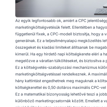
Az egyik legfontosabb ok, amiért a CPC jelentőségge
marketingköltségvetésük felett. Ellentétben a hagyo
függetlenül fixek, a CPC-modell biztosítja, hogy a v
generálnak. Ez a teljesítményalapú megközelítés leh
összegeket és kiadási limiteket állítsanak be magab
kimerül. Ha egy hirdető napi költségkerete eléri a h
megelőzve a váratlan túlköltéseket, és biztosítva a
Ez a költségvetés-szabályozási mechanizmus különö
marketingköltségvetéssel rendelkeznek. A maximáli
hány kattintást engedhetnek meg maguknak a költs
költségkerettel és 0,50 dolláros maximális CPC-vel 
Ez a matematikai bizonyosság lehetővé teszi a job
különböző marketingcsatornák között. Emellett a va