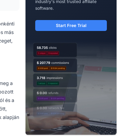
industry's most trusted affiliate
software.
onkénti
Start Free Trial
os más
zeget,
 meg a
pozott
ól és a
tt,
k alapján