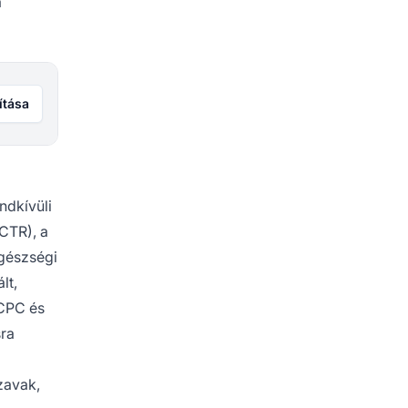
a
ítása
ndkívüli
(CTR), a
gészségi
lt,
 CPC és
sra
zavak,