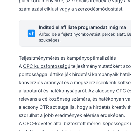
piaci körülményekre, szezonális trendekre vagy a 
számlázási ciklust vagy a szerződésmódosítást.
Indítsd el affiliate programodat még ma
Állítsd be a fejlett nyomkövetést percek alatt.
szükséges.
Teljesítménymérés és kampányoptimalizálás
A
CPC kulcsfontosságú
teljesítménymutatóként szol
pontossággal értékeljék hirdetési kampányaik haték
konverziós aránnyal és a megszerzésenkénti költs
állapotáról és hatékonyságáról. Az alacsony CPC és 
releváns a célközönség számára, és hatékonyan va
alacsony CTR azt sugallja, hogy a hirdetés kreatív 
szorulhat a jobb eredmények elérése érdekében.
A CPC-követés által biztosított mérési képességek