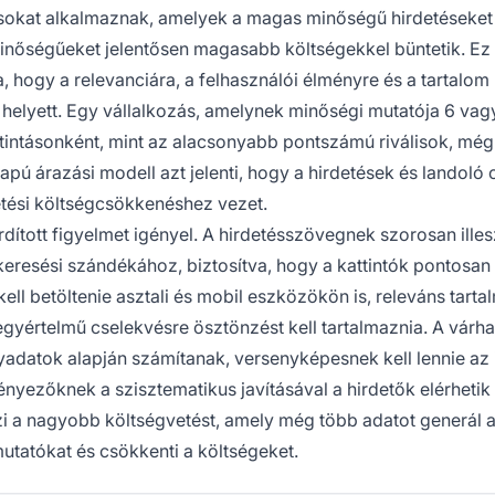
usokat alkalmaznak, amelyek a magas minőségű hirdetéseket
nőségűeket jelentősen magasabb költségekkel büntetik. Ez
 hogy a relevanciára, a felhasználói élményre és a tartalom
helyett. Egy vállalkozás, amelynek minőségi mutatója 6 vag
tintásonként, mint az alacsonyabb pontszámú riválisok, még
apú árazási modell azt jelenti, hogy a hirdetések és landoló 
detési költségcsökkenéshez vezet.
rdított figyelmet igényel. A hirdetésszövegnek szorosan ille
keresési szándékához, biztosítva, hogy a kattintók pontosan
ell betöltenie asztali és mobil eszközökön is, releváns tartal
 egyértelmű cselekvésre ösztönzést kell tartalmaznia. A várh
nyadatok alapján számítanak, versenyképesnek kell lennie az 
nyezőknek a szisztematikus javításával a hirdetők elérhetik
zi a nagyobb költségvetést, amely még több adatot generál 
utatókat és csökkenti a költségeket.