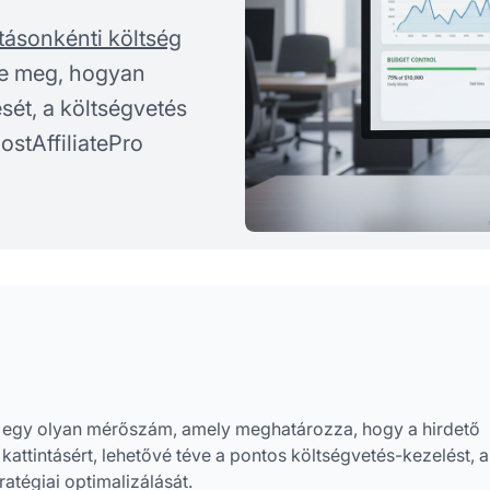
ntásonkénti költség
rje meg, hogyan
sét, a költségvetés
ostAffiliatePro
 ez egy olyan mérőszám, amely meghatározza, hogy a hirdető
kattintásért, lehetővé téve a pontos költségvetés-kezelést, a
atégiai optimalizálását.