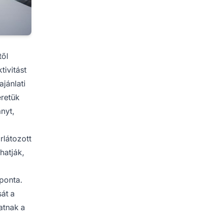
től
tivitást
jánlati
eretük
nyt,
rlátozott
hatják,
aponta.
át a
atnak a