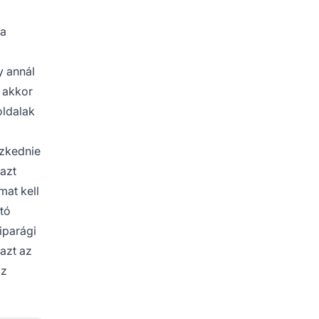
 a
y annál
 akkor
oldalak
szkednie
 azt
mat kell
ató
iparági
 azt az
az