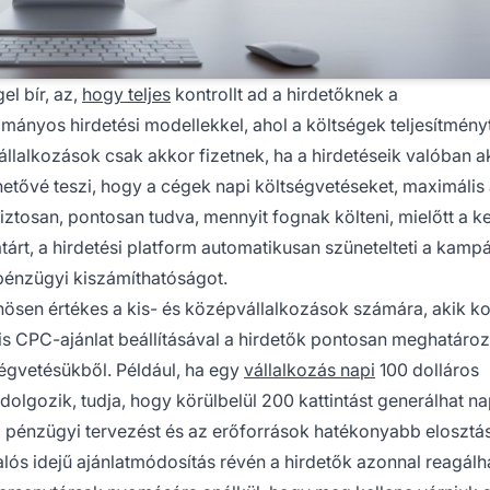
l bír, az,
hogy teljes
kontrollt ad a hirdetőknek a
mányos hirdetési modellekkel, ahol a költségek teljesítmény
állalkozások csak akkor fizetnek, ha a hirdetéseik valóban ak
etővé teszi, hogy a cégek napi költségvetéseket, maximális a
iztosan, pontosan tudva, mennyit fognak költeni, mielőtt a k
atárt, a hirdetési platform automatikusan szünetelteti a kampá
 pénzügyi kiszámíthatóságot.
sen értékes a kis- és középvállalkozások számára, akik ko
s CPC-ajánlat beállításával a hirdetők pontosan meghatároz
égvetésükből. Például, ha egy
vállalkozás napi
100 dolláros
dolgozik, tudja, hogy körülbelül 200 kattintást generálhat n
b pénzügyi tervezést és az erőforrások hatékonyabb elosztás
lós idejű ajánlatmódosítás révén a hirdetők azonnal reagálh