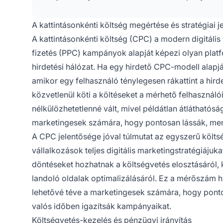
A kattintásonkénti költség megértése és stratégiai 
A kattintásonkénti költség (CPC) a modern digitáli
fizetés (PPC) kampányok alapját képezi olyan plat
hirdetési hálózat. Ha egy hirdető CPC-modell alapj
amikor egy felhasználó ténylegesen rákattint a hird
közvetlenül köti a költéseket a mérhető felhasználó
nélkülözhetetlenné vált, mivel példátlan átláthatóság
marketingesek számára, hogy pontosan lássák, menny
A CPC jelentősége jóval túlmutat az egyszerű költ
vállalkozások teljes digitális marketingstratégiáj
döntéseket hozhatnak a költségvetés elosztásáról, 
landoló oldalak optimalizálásáról. Ez a mérőszám h
lehetővé téve a marketingesek számára, hogy pontos
valós időben igazítsák kampányaikat.
Költségvetés-kezelés és pénzügyi irányítás