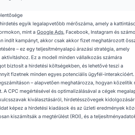
jelentősége
s hirdetés egyik legalapvetőbb mérőszáma, amely a kattintás
formokon, mint a
Google Ads
, Facebook, Instagram és szám
án indít kampányt, akkor csak akkor fizet meghatározott öss
etésére – ez egy teljesítményalapú árazási stratégia, amely
i aktivitáshoz. Ez a modell minden vállalkozás számára
ot biztosít a hirdetési költségekben, és lehetővé teszi a
it fizetnek minden egyes potenciális ügyfél-interakcióért.
ségszámításon – alapvetően meghatározza, hogyan közelítik
ukat. A CPC megértésével és optimalizálásával a cégek megala
kulcsszavak kiválasztásáról, hirdetésszövegek kidolgozásár
idat képez a hirdetési kiadások és az üzleti eredmények közö
an kiszámítsák a megtérülést (ROI), és a teljesítményadato