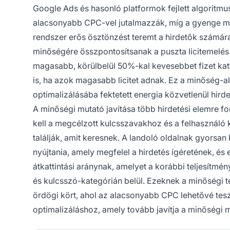
Google Ads és hasonló platformok fejlett algoritm
alacsonyabb CPC-vel jutalmazzák, míg a gyenge mi
rendszer erős ösztönzést teremt a hirdetők számára,
minőségére összpontosítsanak a puszta licitemelés 
magasabb, körülbelül 50%-kal kevesebbet fizet kat
is, ha azok magasabb licitet adnak. Ez a minőség-al
optimalizálásába fektetett energia közvetlenül hir
A minőségi mutató javítása több hirdetési elemre fo
kell a megcélzott kulcsszavakhoz és a felhasználó 
találják, amit keresnek. A landoló oldalnak gyorsan k
nyújtania, amely megfelel a hirdetés ígéretének, és
átkattintási aránynak, amelyet a korábbi teljesítmé
és kulcsszó-kategórián belül. Ezeknek a minőségi té
ördögi kört, ahol az alacsonyabb CPC lehetővé tes
optimalizáláshoz, amely tovább javítja a minőségi m