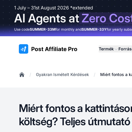
1 July – 31st August 2026 *extended
AI Agents at
Zero Cos
Use code
SUMMER-33M
for monthly and
SUMMER-33Y
for yearly subs
:site.title
Termék
Forrá
/
/
Gyakran Ismételt Kérdések
Miért fontos a 
Home
Miért fontos a kattintáso
költség? Teljes útmutat