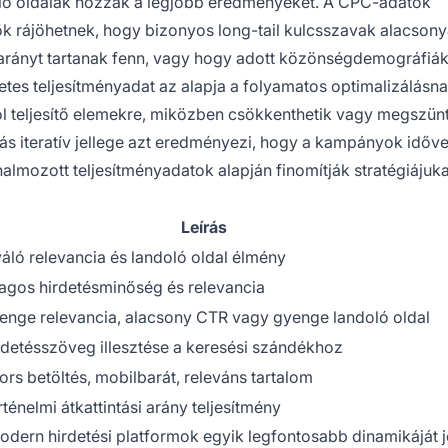
ló oldalak hozzák a legjobb eredményeket. A CPC-adatok
ők rájöhetnek, hogy bizonyos long-tail kulcsszavak alacson
rányt tartanak fenn, vagy hogy adott közönségdemográfiá
etes teljesítményadat az alapja a folyamatos optimalizálásna
ól teljesítő elemekre, miközben csökkenthetik vagy megszünt
ás iteratív jellege azt eredményezi, hogy a kampányok időve
lmozott teljesítményadatok alapján finomítják stratégiájuka
Leírás
váló relevancia és landoló oldal élmény
lagos hirdetésminőség és relevancia
enge relevancia, alacsony CTR vagy gyenge landoló oldal
rdetésszöveg illesztése a keresési szándékhoz
ors betöltés, mobilbarát, releváns tartalom
ténelmi átkattintási arány teljesítmény
dern hirdetési platformok egyik legfontosabb dinamikáját je