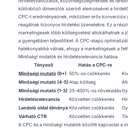
hirdetésváltozatok, közönségszegmensek és lando
különböző dimenziók szerinti elemzésével a hirdet
CPC-t eredményeznek, miközben erős konverziós a
reagálnak bizonyos hirdetési üzenetekre. Ez a részl
marketingesek több költségvetést allokálhatnak a j
a gyengébben teljesítőket. A CPC-alapú optimalizál
hatékonyabbá válnak, ahogy a marketingesek a felha
Minőségi mutatók és hirdetésrelevancia hatása
Tényező
Hatás a CPC-re
Minőségi mutató
(6+)
50%-os csökkenés
Ki
Minőségi mutató (4-5)
Alap költség
Át
Minőségi mutató (1-3)
25-400%-os növekedés
Gy
Hirdetésrelevancia
Közvetlen csökkenés
Hi
Landoló oldal élménye
Közvetlen csökkenés
Gy
Várható CTR
Közvetlen csökkenés
Tör
A CPC és a minőségi mutatók közötti kapcsolat a mo