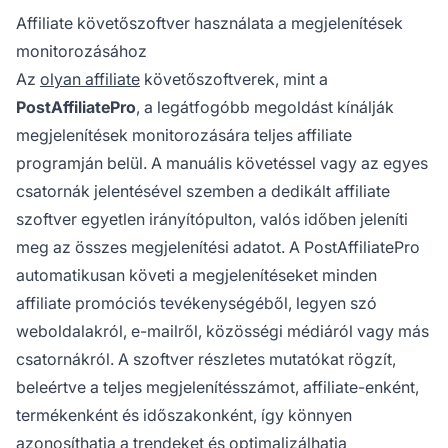
Affiliate követőszoftver használata a megjelenítések
monitorozásához
Az
olyan affiliate
követőszoftverek, mint a
PostAffiliatePro
, a legátfogóbb megoldást kínálják
megjelenítések monitorozására teljes affiliate
programján belül. A manuális követéssel vagy az egyes
csatornák jelentésével szemben a dedikált affiliate
szoftver egyetlen irányítópulton, valós időben jeleníti
meg az összes megjelenítési adatot. A PostAffiliatePro
automatikusan követi a megjelenítéseket minden
affiliate promóciós tevékenységéből, legyen szó
weboldalakról, e-mailről, közösségi médiáról vagy más
csatornákról. A szoftver részletes mutatókat rögzít,
beleértve a teljes megjelenítésszámot, affiliate-enként,
termékenként és időszakonként, így könnyen
azonosíthatja a trendeket és optimalizálhatja