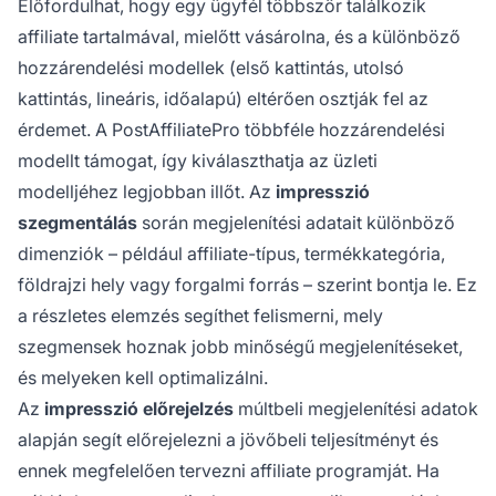
Előfordulhat, hogy egy ügyfél többször találkozik
affiliate tartalmával, mielőtt vásárolna, és a különböző
hozzárendelési modellek (első kattintás, utolsó
kattintás, lineáris, időalapú) eltérően osztják fel az
érdemet. A PostAffiliatePro többféle hozzárendelési
modellt támogat, így kiválaszthatja az üzleti
modelljéhez legjobban illőt. Az
impresszió
szegmentálás
során megjelenítési adatait különböző
dimenziók – például affiliate-típus, termékkategória,
földrajzi hely vagy forgalmi forrás – szerint bontja le. Ez
a részletes elemzés segíthet felismerni, mely
szegmensek hoznak jobb minőségű megjelenítéseket,
és melyeken kell optimalizálni.
Az
impresszió előrejelzés
múltbeli megjelenítési adatok
alapján segít előrejelezni a jövőbeli teljesítményt és
ennek megfelelően tervezni affiliate programját. Ha