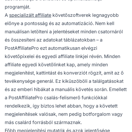
programját.
A
specializált affiliate
követőszoftverek legnagyobb
előnye a pontosság és az automatizáció. Nem kell
manuálisan letölteni a jelentéseket minden csatornáról
és összesíteni az adatokat táblázatokban – a
PostAffiliatePro ezt automatikusan elvégzi
követőpixelei és egyedi affiliate linkjei révén. Minden
affiliate egyedi követőlinket kap, amely minden
megjelenítést, kattintást és konverziót rögzít, amit az ő
tevékenysége generál. Ez kiküszöböli a találgatásokat
és az emberi hibákat a manuális követés során. Emellett
a PostAffiliatePro csalás-felismerő funkciókkal
rendelkezik, így biztos lehet abban, hogy a követett
megjelenítések valósak, nem pedig botforgalom vagy
más csalárd forrásból származnak.
Főbb megjelenítési mutatók és azok jelentősége