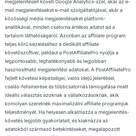
megjelenítéseit követi Google Analytics-szel, akár az e-
mail megjelenítéseket e-mail szolgáltatójával, akár a
közösségi média megjelenítéseket platform-
analitikával, minden csatorna értékes adatot ad a
tartalom láthatóságáról. Azonban az affiliate program
teljes körű kezeléséhez a dedikált affiliate
követőszoftver, például a PostAffiliatePro nyújtja a
legpontosabb, leghatékonyabb és legjobban
hasznosítható megjelenítési adatokat. A PostAffiliatePro
fejlett követési képességei, valós idejű jelentései,
csalás-felismerése és többcsatornás támogatása miatt
ideális választás azoknak a vállalkozásoknak, akik
komolyan szeretnék maximalizálni affiliate programjuk
teljesítményét. Ha helyesen alkalmazza a megjelenítés-
követés legjobb gyakorlatait, és kiaknázza az
adatokból származó betekintéseket, megalapozott