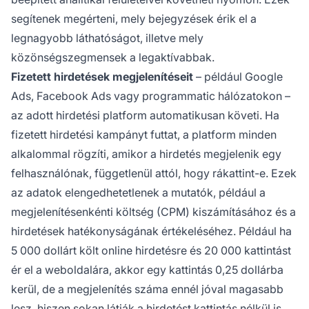
segítenek megérteni, mely bejegyzések érik el a
legnagyobb láthatóságot, illetve mely
közönségszegmensek a legaktívabbak.
Fizetett hirdetések megjelenítéseit
– például Google
Ads, Facebook Ads vagy programmatic hálózatokon –
az adott hirdetési platform automatikusan követi. Ha
fizetett hirdetési kampányt futtat, a platform minden
alkalommal rögzíti, amikor a hirdetés megjelenik egy
felhasználónak, függetlenül attól, hogy rákattint-e. Ezek
az adatok elengedhetetlenek a mutatók, például a
megjelenítésenkénti költség (CPM) kiszámításához és a
hirdetések hatékonyságának értékeléséhez. Például ha
5 000 dollárt költ online hirdetésre és 20 000 kattintást
ér el a weboldalára, akkor egy kattintás 0,25 dollárba
kerül, de a megjelenítés száma ennél jóval magasabb
lesz, hiszen sokan látják a hirdetést kattintás nélkül is.