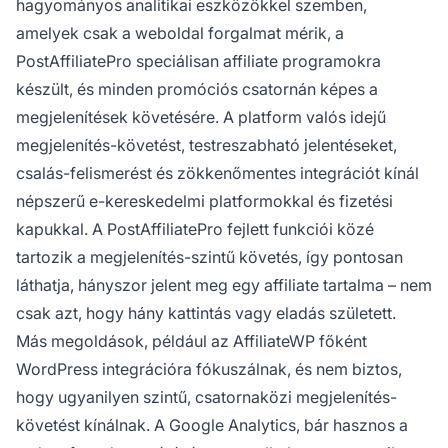
hagyományos analitikai eszközökkel szemben,
amelyek csak a weboldal forgalmat mérik, a
PostAffiliatePro speciálisan affiliate programokra
készült, és minden promóciós csatornán képes a
megjelenítések követésére. A platform valós idejű
megjelenítés-követést, testreszabható jelentéseket,
csalás-felismerést és zökkenőmentes integrációt kínál
népszerű e-kereskedelmi platformokkal és fizetési
kapukkal. A PostAffiliatePro fejlett funkciói közé
tartozik a megjelenítés-szintű követés, így pontosan
láthatja, hányszor jelent meg egy affiliate tartalma – nem
csak azt, hogy hány kattintás vagy eladás született.
Más megoldások, például az AffiliateWP főként
WordPress integrációra fókuszálnak, és nem biztos,
hogy ugyanilyen szintű, csatornaközi megjelenítés-
követést kínálnak. A Google Analytics, bár hasznos a