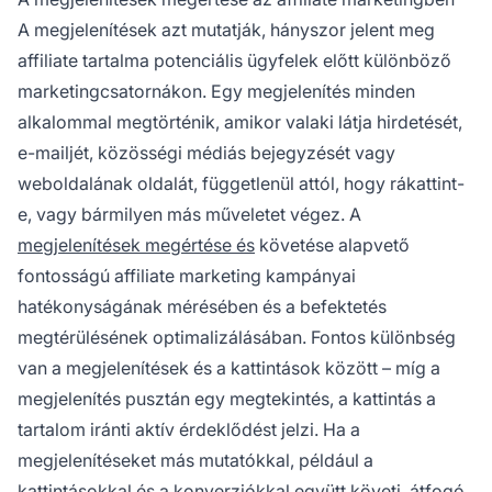
A megjelenítések azt mutatják, hányszor jelent meg
affiliate tartalma potenciális ügyfelek előtt különböző
marketingcsatornákon. Egy megjelenítés minden
alkalommal megtörténik, amikor valaki látja hirdetését,
e-mailjét, közösségi médiás bejegyzését vagy
weboldalának oldalát, függetlenül attól, hogy rákattint-
e, vagy bármilyen más műveletet végez. A
megjelenítések megértése és
követése alapvető
fontosságú affiliate marketing kampányai
hatékonyságának mérésében és a befektetés
megtérülésének optimalizálásában. Fontos különbség
van a megjelenítések és a kattintások között – míg a
megjelenítés pusztán egy megtekintés, a kattintás a
tartalom iránti aktív érdeklődést jelzi. Ha a
megjelenítéseket más mutatókkal, például a
kattintásokkal és a konverziókkal együtt követi, átfogó