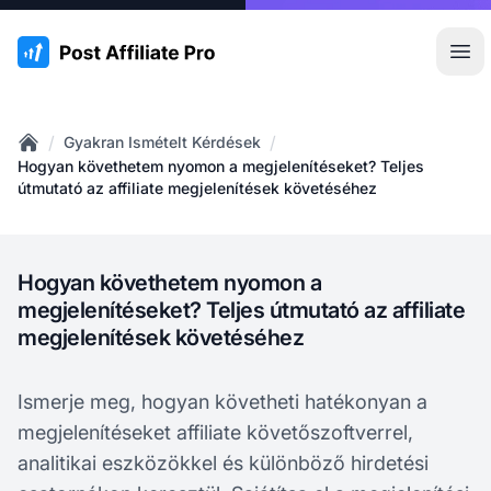
:site.title
Főm
/
/
Gyakran Ismételt Kérdések
Home
Hogyan követhetem nyomon a megjelenítéseket? Teljes
útmutató az affiliate megjelenítések követéséhez
Hogyan követhetem nyomon a
megjelenítéseket? Teljes útmutató az affiliate
megjelenítések követéséhez
Ismerje meg, hogyan követheti hatékonyan a
megjelenítéseket affiliate követőszoftverrel,
analitikai eszközökkel és különböző hirdetési