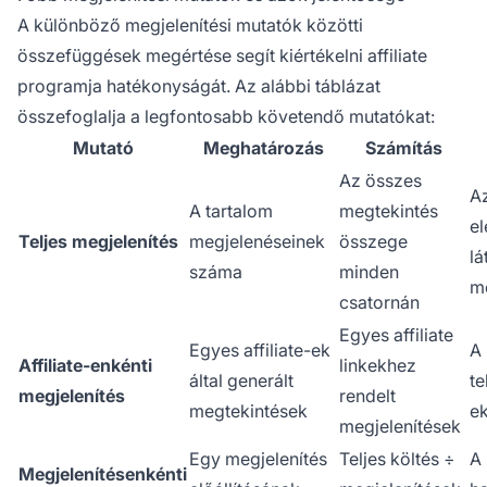
A különböző megjelenítési mutatók közötti
összefüggések megértése segít kiértékelni affiliate
programja hatékonyságát. Az alábbi táblázat
összefoglalja a legfontosabb követendő mutatókat:
Mutató
Meghatározás
Számítás
Az összes
Az
A tartalom
megtekintés
el
Teljes megjelenítés
megjelenéseinek
összege
lá
száma
minden
m
csatornán
Egyes affiliate
Egyes affiliate-ek
A
Affiliate-enkénti
linkekhez
által generált
te
megjelenítés
rendelt
megtekintések
ek
megjelenítések
Egy megjelenítés
Teljes költés ÷
A 
Megjelenítésenkénti