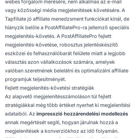
webes forgalom mérésére, nem alkalmas az e-mail
vagy közösségi média megjelenítések követésére. A
Tapfiliate jó affiliate menedzsment funkciókat kínál, de
hiányzik belőle a PostAffiliatePro-ra jellemző speciális
megjelenítés-követés. A PostAffiliatePro fejlett
megjelenítés-követése, robosztus jelentéskészítő
eszközei és felhasználóbarát felülete miatt a legjobb
választás azon vállalkozások számára, amelyek
valóban szeretnének belelátni és optimalizálni affiliate
programjuk teljesítményét.
Fejlett megjelenítés-követési stratégiák
Az alapvető megjelenítésszámoláson túl fejlett
stratégiákkal még több értéket nyerhet ki megjelenítési
adataiból. Az
impresszió hozzárendelési modellezés
annak megértését segíti, hogyan járulnak hozzá a
megjelenítések a konverziókhoz az idő folyamán.