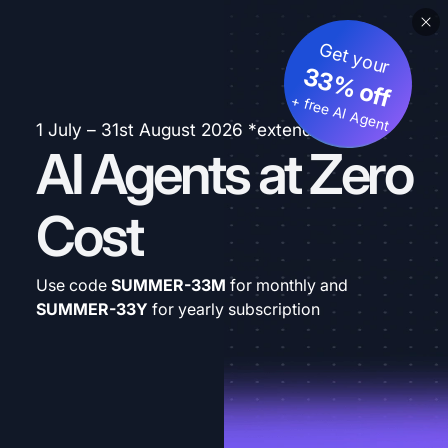
Get your
33% off
+ free AI Agent
1 July – 31st August 2026 *extended
AI Agents at Zero
Cost
Use code
SUMMER-33M
for monthly and
SUMMER-33Y
for yearly subscription