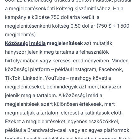
a megjelenítésenkénti költség kiszámításához. Ha a
kampány elküldése 750 dollárba került, a
megjelenítésenkénti költség 0,50 dollár (750 $ ÷ 1 500
megjelenítés).
Közösségi média
megjelenítések
azt mutatják,
hányszor jelenik meg tartalma a felhasználók
hírfolyamában vagy keresési eredményeiben. Minden
közösségi platform – például Instagram, Facebook,
TikTok, LinkedIn, YouTube – máshogy követi a
megjelenítéseket, de mindegyik azt méri, hányszor
jelenik meg a tartalom. A közösségi média
megjelenítések azért különösen értékesek, mert
megmutatják a tartalom elérését a kattintások előtt.
Ezeket a megjelenítéseket ingyenes eszközökkel,
például a Brandwatch-csal, vagy az egyes platformok
beépített analitikai felületeivel követheti nyomon. Ezek