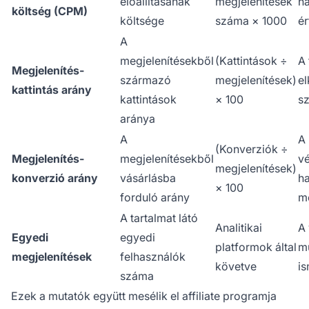
előállításának
megjelenítések
h
költség (CPM)
költsége
száma × 1000
ér
A
megjelenítésekből
(Kattintások ÷
A 
Megjelenítés-
származó
megjelenítések)
el
kattintás arány
kattintások
× 100
sz
aránya
A
A
(Konverziók ÷
Megjelenítés-
megjelenítésekből
v
megjelenítések)
konverzió arány
vásárlásba
h
× 100
forduló arány
m
A tartalmat látó
Analitikai
A 
Egyedi
egyedi
platformok által
mu
megjelenítések
felhasználók
követve
is
száma
Ezek a mutatók együtt mesélik el affiliate programja