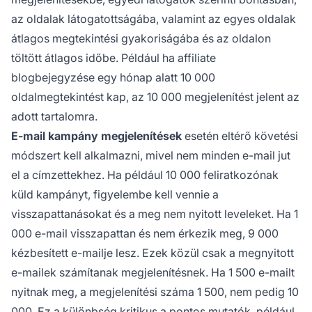
az oldalak látogatottságába, valamint az egyes oldalak
átlagos megtekintési gyakoriságába és az oldalon
töltött átlagos időbe. Például ha affiliate
blogbejegyzése egy hónap alatt 10 000
oldalmegtekintést kap, az 10 000 megjelenítést jelent az
adott tartalomra.
E-mail kampány megjelenítések
esetén eltérő követési
módszert kell alkalmazni, mivel nem minden e-mail jut
el a címzettekhez. Ha például 10 000 feliratkozónak
küld kampányt, figyelembe kell vennie a
visszapattanásokat és a meg nem nyitott leveleket. Ha 1
000 e-mail visszapattan és nem érkezik meg, 9 000
kézbesített e-mailje lesz. Ezek közül csak a megnyitott
e-mailek számítanak megjelenítésnek. Ha 1 500 e-mailt
nyitnak meg, a megjelenítési száma 1 500, nem pedig 10
000. Ez a különbség kritikus a pontos mutatók, például