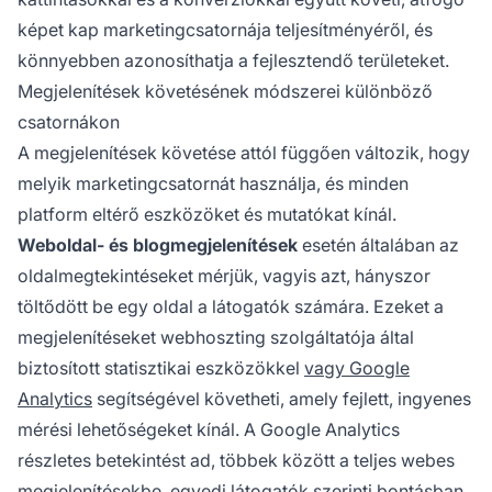
képet kap marketingcsatornája teljesítményéről, és
könnyebben azonosíthatja a fejlesztendő területeket.
Megjelenítések követésének módszerei különböző
csatornákon
A megjelenítések követése attól függően változik, hogy
melyik marketingcsatornát használja, és minden
platform eltérő eszközöket és mutatókat kínál.
Weboldal- és blogmegjelenítések
esetén általában az
oldalmegtekintéseket mérjük, vagyis azt, hányszor
töltődött be egy oldal a látogatók számára. Ezeket a
megjelenítéseket webhoszting szolgáltatója által
biztosított statisztikai eszközökkel
vagy Google
Analytics
segítségével követheti, amely fejlett, ingyenes
mérési lehetőségeket kínál. A Google Analytics
részletes betekintést ad, többek között a teljes webes
megjelenítésekbe, egyedi látogatók szerinti bontásban,