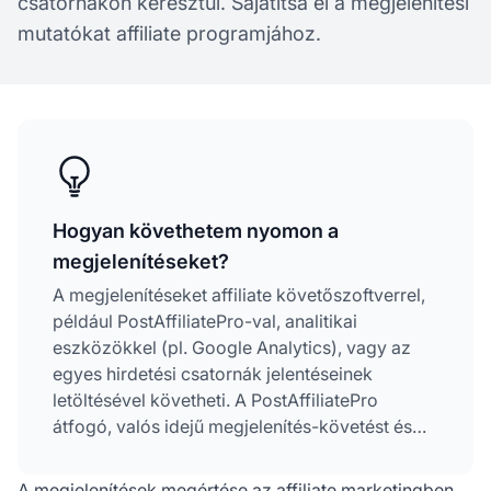
csatornákon keresztül. Sajátítsa el a megjelenítési
mutatókat affiliate programjához.
Hogyan követhetem nyomon a
megjelenítéseket?
A megjelenítéseket affiliate követőszoftverrel,
például PostAffiliatePro-val, analitikai
eszközökkel (pl. Google Analytics), vagy az
egyes hirdetési csatornák jelentéseinek
letöltésével követheti. A PostAffiliatePro
átfogó, valós idejű megjelenítés-követést és
részletes mutatókat kínál.
A megjelenítések megértése az affiliate marketingben