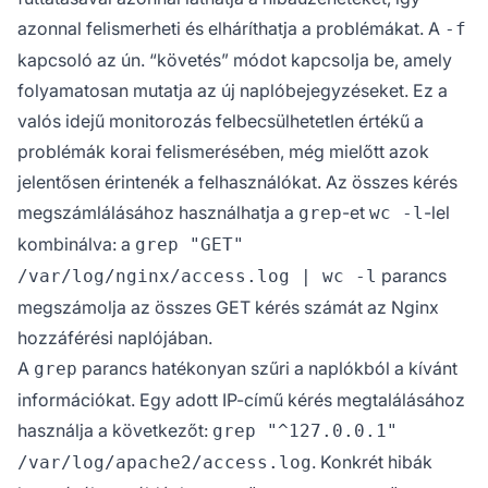
azonnal felismerheti és elháríthatja a problémákat. A
-f
kapcsoló az ún. “követés” módot kapcsolja be, amely
folyamatosan mutatja az új naplóbejegyzéseket. Ez a
valós idejű monitorozás felbecsülhetetlen értékű a
problémák korai felismerésében, még mielőtt azok
jelentősen érintenék a felhasználókat. Az összes kérés
megszámlálásához használhatja a
-et
-lel
grep
wc -l
kombinálva: a
grep "GET"
parancs
/var/log/nginx/access.log | wc -l
megszámolja az összes GET kérés számát az Nginx
hozzáférési naplójában.
A
parancs hatékonyan szűri a naplókból a kívánt
grep
információkat. Egy adott IP-című kérés megtalálásához
használja a következőt:
grep "^127.0.0.1"
. Konkrét hibák
/var/log/apache2/access.log