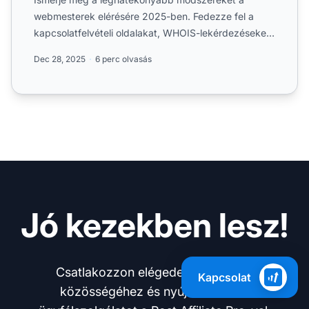
webmesterek elérésére 2025-ben. Fedezze fel a
kapcsolatfelvételi oldalakat, WHOIS-lekérdezéseket,
lábléc-információka...
Dec 28, 2025
6 perc olvasás
Jó kezekben lesz!
Csatlakozzon elégedett ügyfeleink
Kapcsolat
közösségéhez és nyújtson kiváló