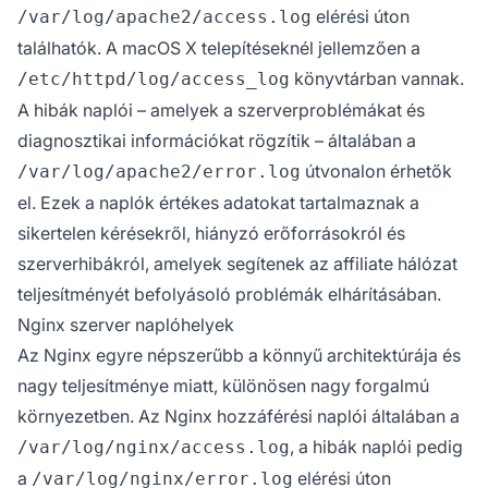
elérési úton
/var/log/apache2/access.log
találhatók. A macOS X telepítéseknél jellemzően a
könyvtárban vannak.
/etc/httpd/log/access_log
A hibák naplói – amelyek a szerverproblémákat és
diagnosztikai információkat rögzítik – általában a
útvonalon érhetők
/var/log/apache2/error.log
el. Ezek a naplók értékes adatokat tartalmaznak a
sikertelen kérésekről, hiányzó erőforrásokról és
szerverhibákról, amelyek segítenek az affiliate hálózat
teljesítményét befolyásoló problémák elhárításában.
Nginx szerver naplóhelyek
Az Nginx egyre népszerűbb a könnyű architektúrája és
nagy teljesítménye miatt, különösen nagy forgalmú
környezetben. Az Nginx hozzáférési naplói általában a
, a hibák naplói pedig
/var/log/nginx/access.log
a
elérési úton
/var/log/nginx/error.log