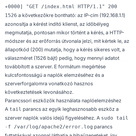
+0000] "GET /index.html HTTP/1.1" 200
a következőkre bontható: az IP-cím (192.168.1.1)
1526
azonosítja a kérést indító klienst, az időbélyeg
megmutatja, pontosan mikor történt a kérés, a HTTP-
módszer és az erőforrás útvonala jelzi, mit kértek le, az
állapotkód (200) mutatja, hogy a kérés sikeres volt, a
válaszméret (1526 bájt) pedig, hogy mennyi adatot
továbbított a szerver. E formátum megértése
kulcsfontosságú a naplók elemzéséhez és a
szerverforgalomra vonatkozó hasznos
következtetések levonásához.
Parancssori eszközök használata naplóelemzéshez
A
parancs az egyik leghasznosabb eszköz a
tail
szerver naplók valós idejű figyeléséhez. A
sudo tail
parancs
-f /var/log/apache2/error.log
futtatásával azonnal láthatja a hibaüzeneteket, így