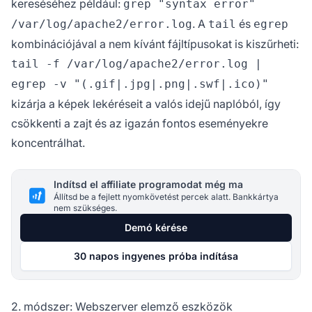
kereséséhez például:
grep "syntax error"
. A
és
/var/log/apache2/error.log
tail
egrep
kombinációjával a nem kívánt fájltípusokat is kiszűrheti:
tail -f /var/log/apache2/error.log |
egrep -v "(.gif|.jpg|.png|.swf|.ico)"
kizárja a képek lekéréseit a valós idejű naplóból, így
csökkenti a zajt és az igazán fontos eseményekre
koncentrálhat.
Indítsd el affiliate programodat még ma
Állítsd be a fejlett nyomkövetést percek alatt. Bankkártya
nem szükséges.
Demó kérése
30 napos ingyenes próba indítása
2. módszer: Webszerver elemző eszközök