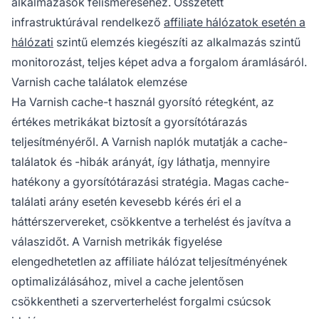
alkalmazások felismeréséhez. Összetett
infrastruktúrával rendelkező
affiliate hálózatok esetén a
hálózati
szintű elemzés kiegészíti az alkalmazás szintű
monitorozást, teljes képet adva a forgalom áramlásáról.
Varnish cache találatok elemzése
Ha Varnish cache-t használ gyorsító rétegként, az
értékes metrikákat biztosít a gyorsítótárazás
teljesítményéről. A Varnish naplók mutatják a cache-
találatok és -hibák arányát, így láthatja, mennyire
hatékony a gyorsítótárazási stratégia. Magas cache-
találati arány esetén kevesebb kérés éri el a
háttérszervereket, csökkentve a terhelést és javítva a
válaszidőt. A Varnish metrikák figyelése
elengedhetetlen az affiliate hálózat teljesítményének
optimalizálásához, mivel a cache jelentősen
csökkentheti a szerverterhelést forgalmi csúcsok