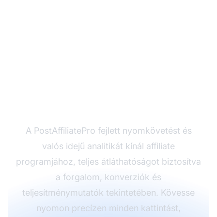
Figyelje affiliate
hálózata forgalmát a
PostAffiliatePro-val
A PostAffiliatePro fejlett nyomkövetést és
valós idejű analitikát kínál affiliate
programjához, teljes átláthatóságot biztosítva
a forgalom, konverziók és
teljesítménymutatók tekintetében. Kövesse
nyomon precízen minden kattintást,