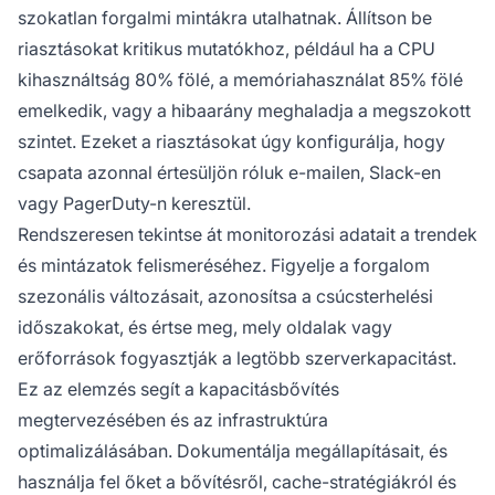
szokatlan forgalmi mintákra utalhatnak. Állítson be
riasztásokat kritikus mutatókhoz, például ha a CPU
kihasználtság 80% fölé, a memóriahasználat 85% fölé
emelkedik, vagy a hibaarány meghaladja a megszokott
szintet. Ezeket a riasztásokat úgy konfigurálja, hogy
csapata azonnal értesüljön róluk e-mailen, Slack-en
vagy PagerDuty-n keresztül.
Rendszeresen tekintse át monitorozási adatait a trendek
és mintázatok felismeréséhez. Figyelje a forgalom
szezonális változásait, azonosítsa a csúcsterhelési
időszakokat, és értse meg, mely oldalak vagy
erőforrások fogyasztják a legtöbb szerverkapacitást.
Ez az elemzés segít a kapacitásbővítés
megtervezésében és az infrastruktúra
optimalizálásában. Dokumentálja megállapításait, és
használja fel őket a bővítésről, cache-stratégiákról és