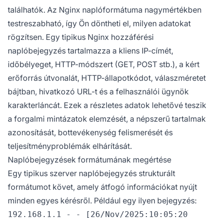
találhatók. Az Nginx naplóformátuma nagymértékben
testreszabható, így Ön döntheti el, milyen adatokat
rögzítsen. Egy tipikus Nginx hozzáférési
naplóbejegyzés tartalmazza a kliens IP-címét,
időbélyeget, HTTP-módszert (GET, POST stb.), a kért
erőforrás útvonalát, HTTP-állapotkódot, válaszméretet
bájtban, hivatkozó URL-t és a felhasználói ügynök
karakterláncát. Ezek a részletes adatok lehetővé teszik
a forgalmi mintázatok elemzését, a népszerű tartalmak
azonosítását, bottevékenység felismerését és
teljesítményproblémák elhárítását.
Naplóbejegyzések formátumának megértése
Egy tipikus szerver naplóbejegyzés strukturált
formátumot követ, amely átfogó információkat nyújt
minden egyes kérésről. Például egy ilyen bejegyzés:
192.168.1.1 - - [26/Nov/2025:10:05:20