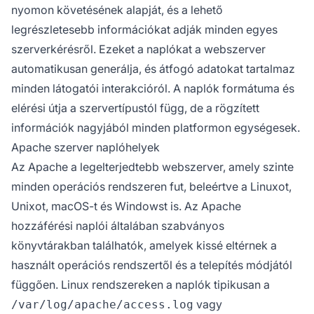
nyomon követésének alapját, és a lehető
legrészletesebb információkat adják minden egyes
szerverkérésről. Ezeket a naplókat a webszerver
automatikusan generálja, és átfogó adatokat tartalmaz
minden látogatói interakcióról. A naplók formátuma és
elérési útja a szervertípustól függ, de a rögzített
információk nagyjából minden platformon egységesek.
Apache szerver naplóhelyek
Az Apache a legelterjedtebb webszerver, amely szinte
minden operációs rendszeren fut, beleértve a Linuxot,
Unixot, macOS-t és Windowst is. Az Apache
hozzáférési naplói általában szabványos
könyvtárakban találhatók, amelyek kissé eltérnek a
használt operációs rendszertől és a telepítés módjától
függően. Linux rendszereken a naplók tipikusan a
vagy
/var/log/apache/access.log