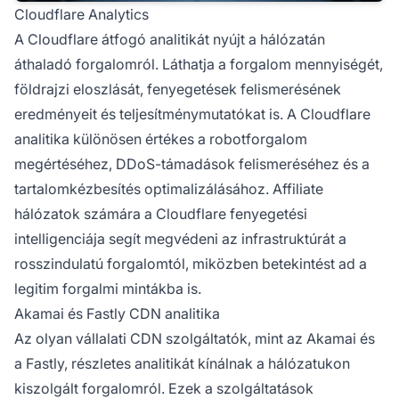
Cloudflare Analytics
A Cloudflare átfogó analitikát nyújt a hálózatán
áthaladó forgalomról. Láthatja a forgalom mennyiségét,
földrajzi eloszlását, fenyegetések felismerésének
eredményeit és teljesítménymutatókat is. A Cloudflare
analitika különösen értékes a robotforgalom
megértéséhez, DDoS-támadások felismeréséhez és a
tartalomkézbesítés optimalizálásához. Affiliate
hálózatok számára a Cloudflare fenyegetési
intelligenciája segít megvédeni az infrastruktúrát a
rosszindulatú forgalomtól, miközben betekintést ad a
legitim forgalmi mintákba is.
Akamai és Fastly CDN analitika
Az olyan vállalati CDN szolgáltatók, mint az Akamai és
a Fastly, részletes analitikát kínálnak a hálózatukon
kiszolgált forgalomról. Ezek a szolgáltatások