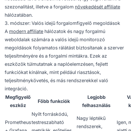
szezonalitást, illetve a forgalom
növekedését affiliate
hálózatában.
3. módszer: Valós idejű forgalomfigyelő megoldások
A
modern affiliate
hálózatok és nagy forgalmú
weboldalak számára a valós idejű monitorozó
megoldások folyamatos rálátást biztosítanak a szerver
teljesítményére és a forgalmi mintákra. Ezek az
eszközök túlmutatnak a naplóelemzésen, fejlett
funkciókat kínálnak, mint például riasztások,
teljesítménykövetés, és más rendszerekkel való
integráció.
Megfigyelő
Legjobb
V
Főbb funkciók
eszköz
felhasználás
k
Nyílt forráskódú,
Nagy léptékű
Prometheus
testreszabható
Igen,
rendszerek,
+ Grafana
metrikák, erőteljes
alatti