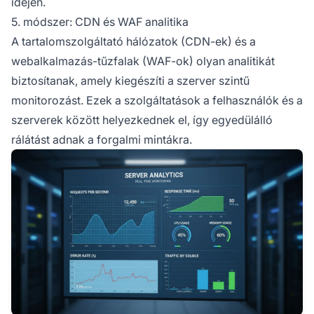
idején.
5. módszer: CDN és WAF analitika
A tartalomszolgáltató hálózatok (CDN-ek) és a
webalkalmazás-tűzfalak (WAF-ok) olyan analitikát
biztosítanak, amely kiegészíti a szerver szintű
monitorozást. Ezek a szolgáltatások a felhasználók és a
szerverek között helyezkednek el, így egyedülálló
rálátást adnak a forgalmi mintákra.