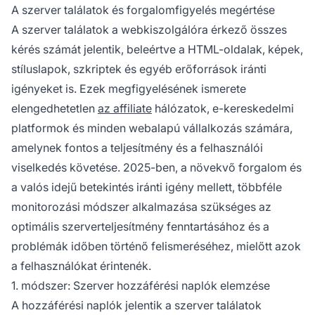
használja ki a CDN analitikát. Minden módszer
A szerver találatok és forgalomfigyelés megértése
más-más betekintést nyújt a szerver forgalmi
A szerver találatok a webkiszolgálóra érkező összes
mintáiba és teljesítménymutatóiba.
kérés számát jelentik, beleértve a HTML-oldalak, képek,
stíluslapok, szkriptek és egyéb erőforrások iránti
igényeket is. Ezek megfigyelésének ismerete
elengedhetetlen
az affiliate
hálózatok, e-kereskedelmi
platformok és minden webalapú vállalkozás számára,
amelynek fontos a teljesítmény és a felhasználói
viselkedés követése. 2025-ben, a növekvő forgalom és
a valós idejű betekintés iránti igény mellett, többféle
monitorozási módszer alkalmazása szükséges az
optimális szerverteljesítmény fenntartásához és a
problémák időben történő felismeréséhez, mielőtt azok
a felhasználókat érintenék.
1. módszer: Szerver hozzáférési naplók elemzése
A hozzáférési naplók jelentik a szerver találatok