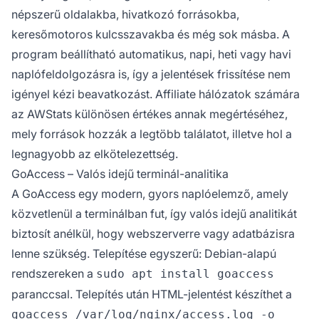
népszerű oldalakba, hivatkozó forrásokba,
keresőmotoros kulcsszavakba és még sok másba. A
program beállítható automatikus, napi, heti vagy havi
naplófeldolgozásra is, így a jelentések frissítése nem
igényel kézi beavatkozást. Affiliate hálózatok számára
az AWStats különösen értékes annak megértéséhez,
mely források hozzák a legtöbb találatot, illetve hol a
legnagyobb az elkötelezettség.
GoAccess – Valós idejű terminál-analitika
A GoAccess egy modern, gyors naplóelemző, amely
közvetlenül a terminálban fut, így valós idejű analitikát
biztosít anélkül, hogy webszerverre vagy adatbázisra
lenne szükség. Telepítése egyszerű: Debian-alapú
rendszereken a
sudo apt install goaccess
paranccsal. Telepítés után HTML-jelentést készíthet a
goaccess /var/log/nginx/access.log -o