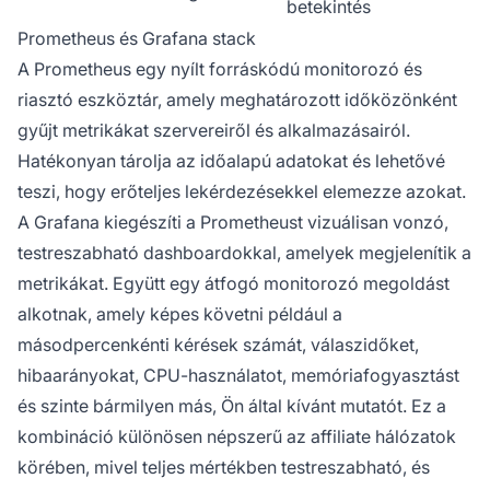
betekintés
Prometheus és Grafana stack
A Prometheus egy nyílt forráskódú monitorozó és
riasztó eszköztár, amely meghatározott időközönként
gyűjt metrikákat szervereiről és alkalmazásairól.
Hatékonyan tárolja az időalapú adatokat és lehetővé
teszi, hogy erőteljes lekérdezésekkel elemezze azokat.
A Grafana kiegészíti a Prometheust vizuálisan vonzó,
testreszabható dashboardokkal, amelyek megjelenítik a
metrikákat. Együtt egy átfogó monitorozó megoldást
alkotnak, amely képes követni például a
másodpercenkénti kérések számát, válaszidőket,
hibaarányokat, CPU-használatot, memóriafogyasztást
és szinte bármilyen más, Ön által kívánt mutatót. Ez a
kombináció különösen népszerű az affiliate hálózatok
körében, mivel teljes mértékben testreszabható, és