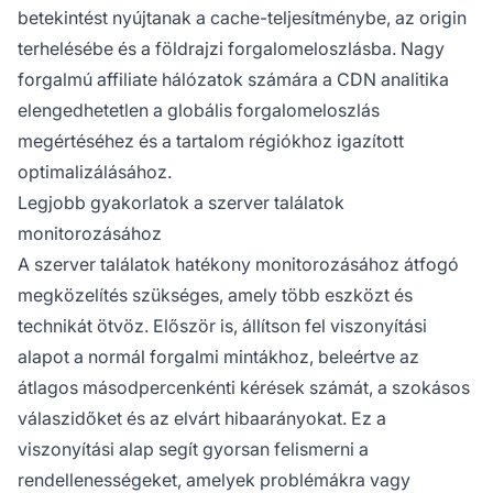
betekintést nyújtanak a cache-teljesítménybe, az origin
terhelésébe és a földrajzi forgalomeloszlásba. Nagy
forgalmú affiliate hálózatok számára a CDN analitika
elengedhetetlen a globális forgalomeloszlás
megértéséhez és a tartalom régiókhoz igazított
optimalizálásához.
Legjobb gyakorlatok a szerver találatok
monitorozásához
A szerver találatok hatékony monitorozásához átfogó
megközelítés szükséges, amely több eszközt és
technikát ötvöz. Először is, állítson fel viszonyítási
alapot a normál forgalmi mintákhoz, beleértve az
átlagos másodpercenkénti kérések számát, a szokásos
válaszidőket és az elvárt hibaarányokat. Ez a
viszonyítási alap segít gyorsan felismerni a
rendellenességeket, amelyek problémákra vagy