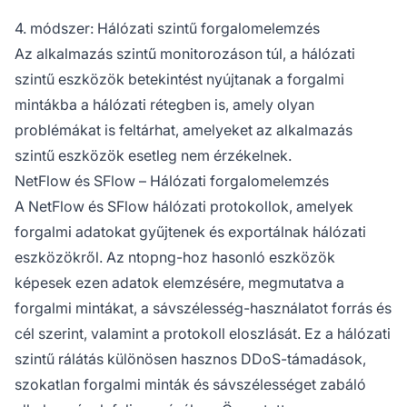
4. módszer: Hálózati szintű forgalomelemzés
Az alkalmazás szintű monitorozáson túl, a hálózati
szintű eszközök betekintést nyújtanak a forgalmi
mintákba a hálózati rétegben is, amely olyan
problémákat is feltárhat, amelyeket az alkalmazás
szintű eszközök esetleg nem érzékelnek.
NetFlow és SFlow – Hálózati forgalomelemzés
A NetFlow és SFlow hálózati protokollok, amelyek
forgalmi adatokat gyűjtenek és exportálnak hálózati
eszközökről. Az ntopng-hoz hasonló eszközök
képesek ezen adatok elemzésére, megmutatva a
forgalmi mintákat, a sávszélesség-használatot forrás és
cél szerint, valamint a protokoll eloszlását. Ez a hálózati
szintű rálátás különösen hasznos DDoS-támadások,
szokatlan forgalmi minták és sávszélességet zabáló