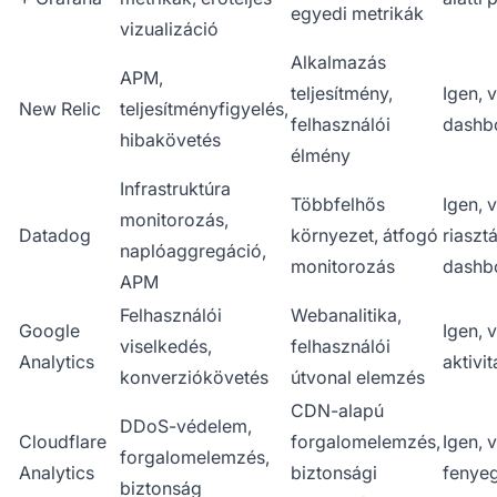
egyedi metrikák
vizualizáció
Alkalmazás
APM,
teljesítmény,
Igen, 
New Relic
teljesítményfigyelés,
felhasználói
dashb
hibakövetés
élmény
Infrastruktúra
Többfelhős
Igen, 
monitorozás,
Datadog
környezet, átfogó
riaszt
naplóaggregáció,
monitorozás
dashb
APM
Felhasználói
Webanalitika,
Google
Igen, 
viselkedés,
felhasználói
Analytics
aktivit
konverziókövetés
útvonal elemzés
CDN-alapú
DDoS-védelem,
Cloudflare
forgalomelemzés,
Igen, 
forgalomelemzés,
Analytics
biztonsági
fenyeg
biztonság