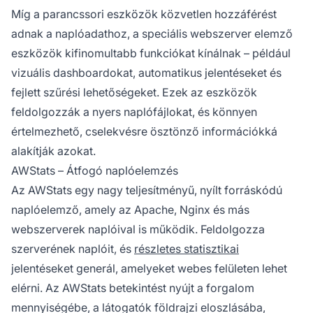
Míg a parancssori eszközök közvetlen hozzáférést
adnak a naplóadathoz, a speciális webszerver elemző
eszközök kifinomultabb funkciókat kínálnak – például
vizuális dashboardokat, automatikus jelentéseket és
fejlett szűrési lehetőségeket. Ezek az eszközök
feldolgozzák a nyers naplófájlokat, és könnyen
értelmezhető, cselekvésre ösztönző információkká
alakítják azokat.
AWStats – Átfogó naplóelemzés
Az AWStats egy nagy teljesítményű, nyílt forráskódú
naplóelemző, amely az Apache, Nginx és más
webszerverek naplóival is működik. Feldolgozza
szerverének naplóit, és
részletes statisztikai
jelentéseket generál, amelyeket webes felületen lehet
elérni. Az AWStats betekintést nyújt a forgalom
mennyiségébe, a látogatók földrajzi eloszlásába,