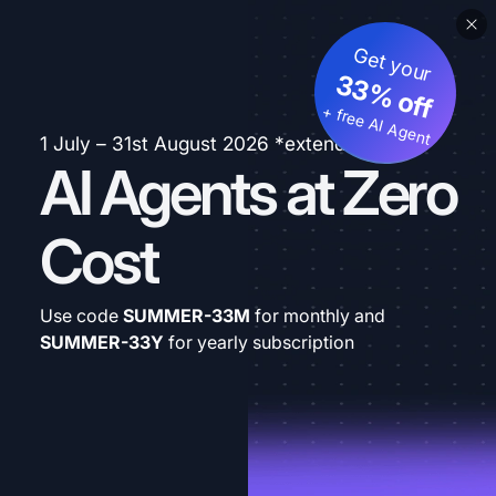
Get your
33% off
+ free AI Agent
1 July – 31st August 2026 *extended
AI Agents at Zero
Cost
Use code
SUMMER-33M
for monthly and
SUMMER-33Y
for yearly subscription