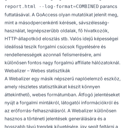
parancs
report.html --log-format=COMBINED
futtatásával. A GoAccess olyan mutatókat jelenít meg,
mint a másodpercenkénti kérések, sávszélesség-
használat, legnépszerűbb oldalak, fő hivatkozók,
HTTP-állapotkód eloszlás stb. Valós idejű képességei
ideálissá teszik forgalmi csúcsok figyelésére és
rendellenességek azonnali felismerésére, ami
különösen fontos nagy forgalmú affiliate hálózatoknál.
Webalizer – Webes statisztikák
A Webalizer egy másik népszerű naplóelemző eszköz,
amely részletes statisztikákat készít könnyen
áttekinthető, webes formátumban. Átfogó jelentéseket
nyújt a forgalmi mintákról, látogatói információkról és
az erőforrás-felhasználásról. A Webalizer különösen
hasznos a történeti jelentések generálására és a
hosszabb távú trendek követésére, így segít feltárni a