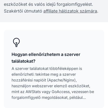
eszközöket és valós idejű forgalomfigyelést.
Szakértői útmutató
affiliate hálózatok számára
.
Hogyan ellenőrizhetem a szerver
találatokat?
A szerver találatokat többféleképpen is
ellenőrizheti: tekintse meg a szerver
hozzáférési naplóit (Apache/Nginx),
használjon webszerver elemző eszközöket,
mint az AWStats vagy GoAccess, vezessen be
forgalomfigyelő megoldásokat, például
Prometheus és Grafana rendszert, valamint