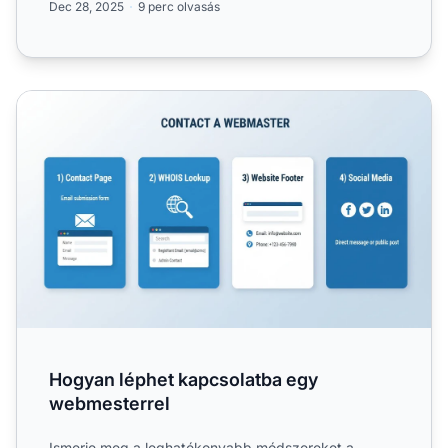
Dec 28, 2025
9 perc olvasás
Hogyan léphet kapcsolatba egy webmesterrel
Hogyan léphet kapcsolatba egy
webmesterrel
Ismerje meg a leghatékonyabb módszereket a