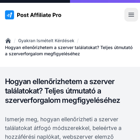
:site.title
Főm
/
/
Gyakran Ismételt Kérdések
Home
Hogyan ellenőrizhetem a szerver találatokat? Teljes útmutató
a szerverforgalom megfigyeléséhez
Hogyan ellenőrizhetem a szerver
találatokat? Teljes útmutató a
szerverforgalom megfigyeléséhez
Ismerje meg, hogyan ellenőrizheti a szerver
találatokat átfogó módszerekkel, beleértve a
hozzáférési naplókat, webszerver elemző