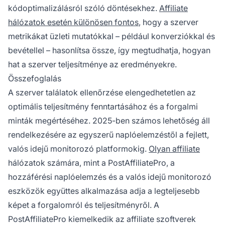
kódoptimalizálásról szóló döntésekhez.
Affiliate
hálózatok esetén különösen fontos
, hogy a szerver
metrikákat üzleti mutatókkal – például konverziókkal és
bevétellel – hasonlítsa össze, így megtudhatja, hogyan
hat a szerver teljesítménye az eredményekre.
Összefoglalás
A szerver találatok ellenőrzése elengedhetetlen az
optimális teljesítmény fenntartásához és a forgalmi
minták megértéséhez. 2025-ben számos lehetőség áll
rendelkezésére az egyszerű naplóelemzéstől a fejlett,
valós idejű monitorozó platformokig.
Olyan affiliate
hálózatok számára, mint a PostAffiliatePro, a
hozzáférési naplóelemzés és a valós idejű monitorozó
eszközök együttes alkalmazása adja a legteljesebb
képet a forgalomról és teljesítményről. A
PostAffiliatePro kiemelkedik az affiliate szoftverek