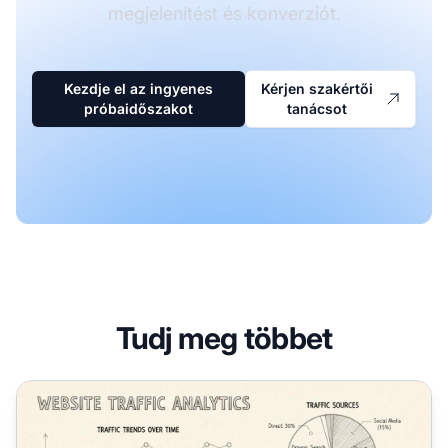
megjelenítést és konverziót.
Kezdje el az ingyenes
Kérjen szakértői
próbaidőszakot
tanácsot
Tudj meg többet
Hogyan ellenőrizhetem a weboldalam forgalmát? Teljes ú