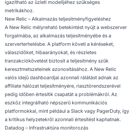
igazítható az üzleti modelljéhez szükséges
metrikákhoz.
New Relic – Alkalmazás teljesítményfigyeléshez
A New Relic mélyreható betekintést nyújt a webszerver
forgalmába, az alkalmazás teljesítményébe és a
szerverterhelésbe. A platform követi a kéréseket,
válaszidőket, hibaarányokat, és részletes
tranzakciókövetést biztosít a teljesítmény szűk
keresztmetszeteinek azonosításához. A New Relic
valós idejű dashboardjai azonnali rálátást adnak az
affiliate hálózat teljesítményére, riasztórendszerével
pedig időben értesítik csapatát a problémákról. Az
eszköz integrálható népszerű kommunikációs
platformokkal, mint például a Slack vagy PagerDuty, így
a kritikus helyzetekről azonnali értesítést kaphatnak.
Datadog – Infrastruktúra monitorozás