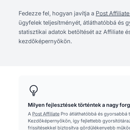
Fedezze fel, hogyan javítja a
Post Affiliat
ügyfelek teljesítményét, átláthatóbbá és 
statisztikai adatok betöltését az Affiliate 
kezdőképernyőkön.
Milyen fejlesztések történtek a nagy fo
A
Post Affiliate
Pro átláthatóbbá és gyorsabbá tet
Kezdőképernyőkön, így fejlettebb gyorsítótárazá
frissítésekkel biztosítva gördülékenyebb műkö