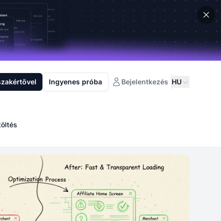
szakértővel
Ingyenes próba
Bejelentkezés
HU
töltés