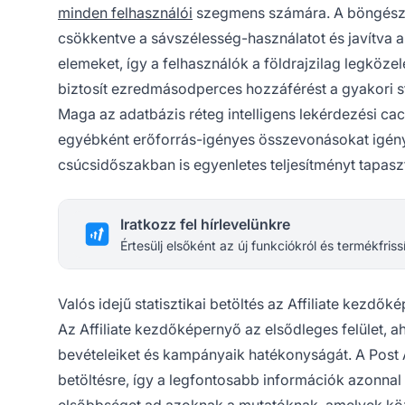
minden felhasználói
szegmens számára. A böngésző 
csökkentve a sávszélesség-használatot és javítva a 
elemeket, így a felhasználók a földrajzilag legközel
biztosít ezredmásodperces hozzáférést a gyakori st
Maga az adatbázis réteg intelligens lekérdezési ca
egyébként erőforrás-igényes összevonásokat igény
csúcsidőszakban is egyenletes teljesítményt tapaszta
Iratkozz fel hírlevelünkre
Értesülj elsőként az új funkciókról és termékfriss
Valós idejű statisztikai betöltés az Affiliate kezdő
Az Affiliate kezdőképernyő az elsődleges felület, ah
bevételeiket és kampányaik hatékonyságát. A Post Aff
betöltésre, így a legfontosabb információk azonnal 