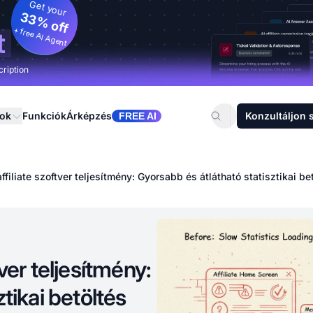
Get your
33% off
+ free AI Agent
t
cription
sok
Funkciók
Árképzés
Konzultáljon 
FREE AI
filiate szoftver teljesítmény: Gyorsabb és átlátható statisztikai be
ver teljesítmény:
tikai betöltés