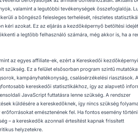
lenül befolyásolják az affiliate döntéshozatalt: aktuális b
ányok, valamint a legutóbbi tevékenységek összefoglalója. L
lkerüli a böngésző felesleges terhelését, részletes statisztik
ön kéri azokat. Ez az eljárás a kezdőképernyő betöltési idejé
kenti a legtöbb felhasználó számára, még akkor is, ha a r
 mint az egyes affiliate-ek, ezért a Kereskedői kezdőképerny
t szükség. Ez a felület elsősorban program szintű mutatókat 
angsorok, kampányhatékonyság, csalásérzékelési riasztások. 
legfontosabb kereskedői statisztikákhoz, így az alapvető info
iensoldali JavaScript futtatásra lenne szükség. A rendszer
ítések küldésére a kereskedőknek, így nincs szükség folyam
 erőforrásokat emésztenének fel. Ha fontos esemény történi
 – a kereskedők azonnali értesítést kapnak frissített
ritikus helyzetekre.