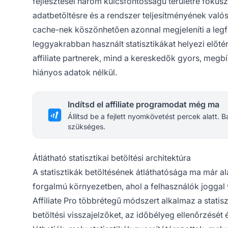
fejlesztései három kulcsfontosságú területre fókusz
adatbetöltésre és a rendszer teljesítményének valós
cache-nek köszönhetően azonnal megjeleníti a leg
leggyakrabban használt statisztikákat helyezi előt
affiliate partnerek, mind a kereskedők gyors, megb
hiányos adatok nélkül.
Indítsd el affiliate programodat még ma
Állítsd be a fejlett nyomkövetést percek alatt.
szükséges.
Átlátható statisztikai betöltési architektúra
A statisztikák betöltésének átláthatósága ma már a
forgalmú környezetben, ahol a felhasználók joggal 
Affiliate Pro többrétegű módszert alkalmaz a statisz
betöltési visszajelzőket, az időbélyeg ellenőrzését