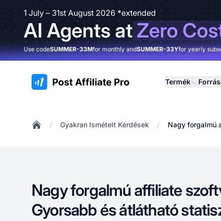
1 July – 31st August 2026 *extended
AI Agents at
Zero Cos
Use code
SUMMER-33M
for monthly and
SUMMER-33Y
for yearly subs
:site.title
Termék
Forrá
/
/
Gyakran Ismételt Kérdések
Nagy forgalmú af
Home
Nagy forgalmú affiliate szoft
Gyorsabb és átlátható statisz