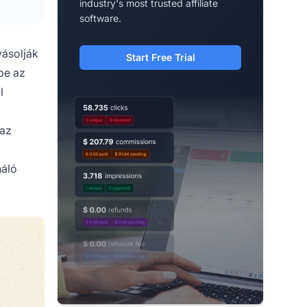
industry's most trusted affiliate
software.
yásolják
Start Free Trial
be az
l
 az
náló