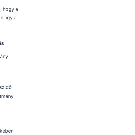
z
, hogy a
n, így a
ás
rány
szidő
ítmény
dekében