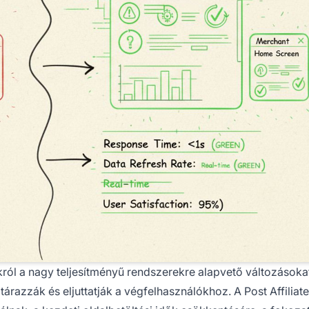
król a nagy teljesítményű rendszerekre alapvető változásoka
razzák és eljuttatják a végfelhasználókhoz. A Post Affiliat