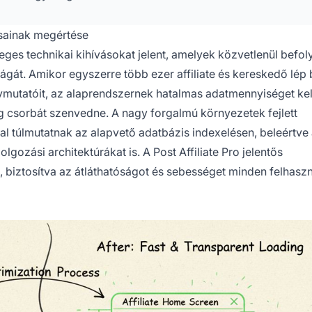
ásainak megértése
es technikai kihívásokat jelent, amelyek közvetlenül befol
ágát. Amikor egyszerre több ezer affiliate és kereskedő lép 
ymutatóit, az alaprendszernek hatalmas adatmennyiséget kel
g csorbát szenvedne. A nagy forgalmú környezetek fejlett
al túlmutatnak az alapvető adatbázis indexelésen, beleértve
olgozási architektúrákat is. A Post Affiliate Pro jelentős
e, biztosítva az átláthatóságot és sebességet minden felhasz