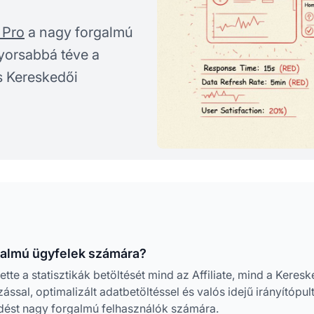
e Pro
a nagy forgalmú
gyorsabbá téve a
és Kereskedői
rgalmú ügyfelek számára?
te a statisztikák betöltését mind az Affiliate, mind a Keresk
ssal, optimalizált adatbetöltéssel és valós idejű irányítópul
dést nagy forgalmú felhasználók számára.