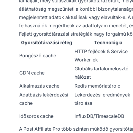
láthatják, mely statisztikák gyorsítótárazottak, mely
átláthatóság megszünteti a korábbi bizonytalanság
megjelenített adatok aktuálisak vagy elavultak-e. A r
felhasználók megérthetik az adatfolyam menetét, é
Fejlett gyorsítótárazási stratégiák nagy forgalmú 
Gyorsítótárazási réteg
Technológia
HTTP fejlécek & Service
Böngésző cache
Worker-ek
Globális tartalomelosztó
CDN cache
hálózat
Alkalmazás cache
Redis memóriatároló
Adatbázis lekérdezési
Lekérdezési eredmények
cache
tárolása
Idősoros cache
InfluxDB/TimescaleDB
A Post Affiliate Pro több szinten működő gyorsítótá