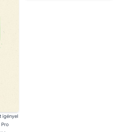
t igényel
e Pro