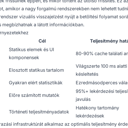
ek frissülnek éppen, és mikor történt az utolsó frissítés. Ez a
ot, amikor a nagy forgalmú rendszerekben nem lehetett tudni
endszer vizuális visszajelzést nyújt a betöltési folyamat sorá
s megbízhatnak a látott információkban.
környezetekhez
Cél
Teljesítmény hat
Statikus elemek és UI
80-90% cache találati a
komponensek
Világszerte 100 ms alatti
Elosztott statikus tartalom
késleltetés
Gyakran elért statisztikák
Ezredmásodperces vála
95%+ lekérdezési teljes
Előre számított mutatók
javulás
Hatékony tartomány
Történeti teljesítményadatok
lekérdezések
razási infrastruktúrát alkalmaz az optimális teljesítmény ér