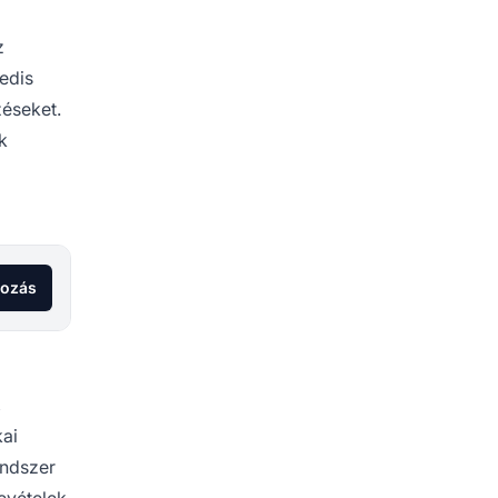
z
Redis
zéseket.
k
kozás
,
kai
endszer