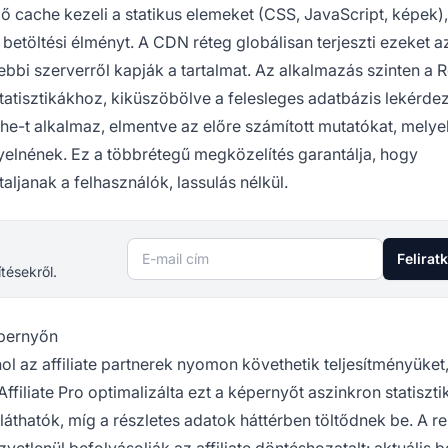
cache kezeli a statikus elemeket (CSS, JavaScript, képek),
betöltési élményt. A CDN réteg globálisan terjeszti ezeket a
ebbi szerverről kapják a tartalmat. Az alkalmazás szinten a 
atisztikákhoz, kiküszöbölve a felesleges adatbázis lekérde
che-t alkalmaz, elmentve az előre számított mutatókat, melye
elnének. Ez a többrétegű megközelítés garantálja, hogy
ljanak a felhasználók, lassulás nélkül.
E-mail cím
Felirat
ítésekről.
képernyőn
ol az affiliate partnerek nyomon követhetik teljesítményüket
iliate Pro optimalizálta ezt a képernyőt aszinkron statiszti
láthatók, míg a részletes adatok háttérben töltődnek be. A r