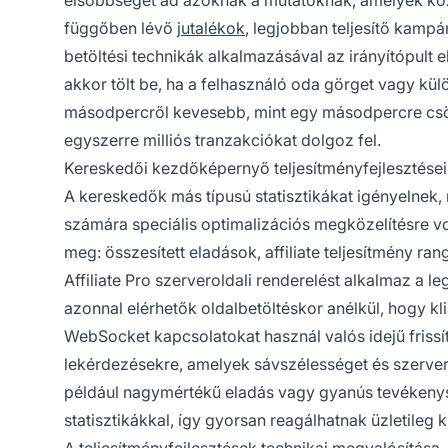
elsőbbséget ad azoknak a mutatóknak, amelyek közvet
függőben lévő
jutalékok
, legjobban teljesítő kamp
betöltési technikák alkalmazásával az irányítópult e
akkor tölt be, ha a felhasználó oda görget vagy kül
másodpercről kevesebb, mint egy másodpercre csök
egyszerre milliós tranzakciókat dolgoz fel.
Kereskedői kezdőképernyő teljesítményfejlesztései
A kereskedők más típusú statisztikákat igényelnek,
számára speciális optimalizációs megközelítésre vol
meg: összesített eladások, affiliate teljesítmény r
Affiliate Pro szerveroldali renderelést alkalmaz a 
azonnal elérhetők oldalbetöltéskor anélkül, hogy kl
WebSocket kapcsolatokat használ valós idejű friss
lekérdezésekre, amelyek sávszélességet és szerver
például nagymértékű eladás vagy gyanús tevékenység
statisztikákkal, így gyorsan reagálhatnak üzletileg k