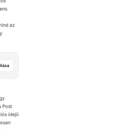
tos
gens
mind az
gy
ítása
agy
A Post
lós idejű
tosan