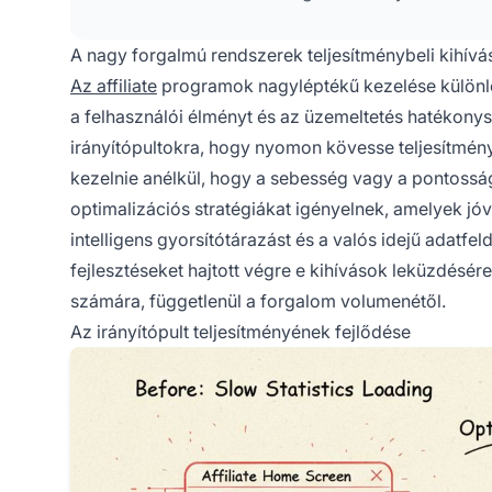
A nagy forgalmú rendszerek teljesítménybeli kihív
Az affiliate
programok nagyléptékű kezelése különleg
a felhasználói élményt és az üzemeltetés hatékonys
irányítópultokra, hogy nyomon kövesse teljesítmén
kezelnie anélkül, hogy a sebesség vagy a pontossá
optimalizációs stratégiákat igényelnek, amelyek jóv
intelligens gyorsítótárazást és a valós idejű adatfeld
fejlesztéseket hajtott végre e kihívások leküzdésér
számára, függetlenül a forgalom volumenétől.
Az irányítópult teljesítményének fejlődése