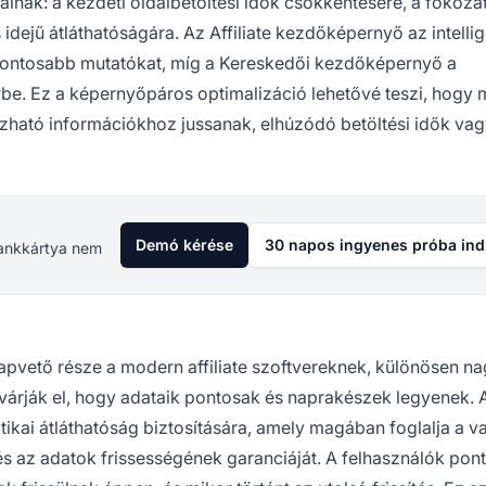
álnak: a kezdeti oldalbetöltési idők csökkentésére, a fokoza
 idejű átláthatóságára. Az Affiliate kezdőképernyő az intelli
fontosabb mutatókat, míg a Kereskedői kezdőképernyő a
érbe. Ez a képernyőpáros optimalizáció lehetővé teszi, hogy 
ízható információkhoz jussanak, elhúzódó betöltési idők va
Demó kérése
30 napos ingyenes próba ind
 Bankkártya nem
lapvető része a modern affiliate szoftvereknek, különösen n
várják el, hogy adataik pontosak és naprakészek legyenek. 
tikai átláthatóság biztosítására, amely magában foglalja a va
 és az adatok frissességének garanciáját. A felhasználók pon