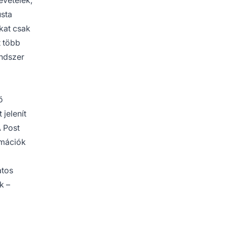
evételek,
usta
ákat csak
t több
endszer
ő
jelenít
A Post
rmációk
atos
k –