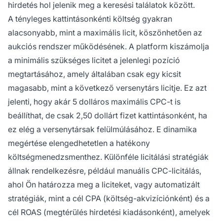
hirdetés hol jelenik meg a keresési találatok között.
A tényleges kattintásonkénti költség gyakran
alacsonyabb, mint a maximális licit, köszönhetően az
aukciós rendszer működésének. A platform kiszámolja
a minimális szükséges licitet a jelenlegi pozíció
megtartásához, amely általában csak egy kicsit
magasabb, mint a következő versenytárs licitje. Ez azt
jelenti, hogy akár 5 dolláros maximális CPC-t is
beállíthat, de csak 2,50 dollárt fizet kattintásonként, ha
ez elég a versenytársak felülmúlásához. E dinamika
megértése elengedhetetlen a hatékony
költségmenedzsmenthez. Különféle licitálási stratégiák
állnak rendelkezésre, például manuális CPC-licitálás,
ahol Ön határozza meg a liciteket, vagy automatizált
stratégiák, mint a cél CPA (költség-akvizíciónként) és a
cél ROAS (megtérülés hirdetési kiadásonként), amelyek