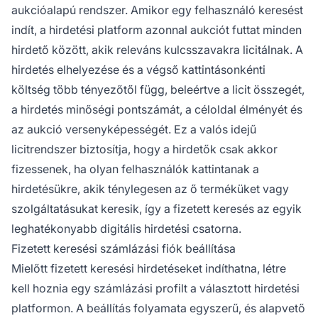
aukcióalapú rendszer. Amikor egy felhasználó keresést
indít, a hirdetési platform azonnal aukciót futtat minden
hirdető között, akik releváns kulcsszavakra licitálnak. A
hirdetés elhelyezése és a végső kattintásonkénti
költség több tényezőtől függ, beleértve a licit összegét,
a hirdetés minőségi pontszámát, a céloldal élményét és
az aukció versenyképességét. Ez a valós idejű
licitrendszer biztosítja, hogy a hirdetők csak akkor
fizessenek, ha olyan felhasználók kattintanak a
hirdetésükre, akik ténylegesen az ő terméküket vagy
szolgáltatásukat keresik, így a fizetett keresés az egyik
leghatékonyabb digitális hirdetési csatorna.
Fizetett keresési számlázási fiók beállítása
Mielőtt fizetett keresési hirdetéseket indíthatna, létre
kell hoznia egy számlázási profilt a választott hirdetési
platformon. A beállítás folyamata egyszerű, és alapvető