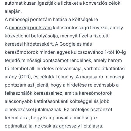
automatikusan igazítják a liciteket a konverziós célok
alapján.
A minőségi pontszám hatása a költségekre
A
minőségi pontszám
kulcsfontosságú tényező, amely
közvetlenül befolyásolja, mennyit fizet a fizetett
keresési hirdetésekért. A Google és más
keresőmotorok minden egyes kulcsszavához 1-től 10-ig
terjedő minőségi pontszámot rendelnek, amely három
fő elemből áll: hirdetés relevanciája, várható átkattintási
arány (CTR), és céloldal élmény. A magasabb minőségi
pontszám azt jelenti, hogy a hirdetése relevánsabb a
felhasználók kereséseihez, amit a keresőmotorok
alacsonyabb kattintásonkénti költséggel és jobb
elhelyezéssel jutalmaznak. Ez erőteljes ösztönzőt
teremt arra, hogy kampányait a minőségre
optimalizálja, ne csak az agresszív licitálásra.