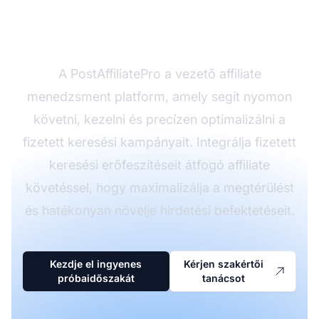
keresési kampányait a
PostAffiliatePro-val
A PostAffiliatePro a vezető affiliate
menedzsment platform, amely segít nyomon
követni, kezelni és precízen optimalizálni a
fizetett keresési kampányait. Integrálja fizetett
keresési erőfeszítéseit átfogó affiliate
követéssel, hogy maximalizálja a megtérülést
és hatékonyan növelje hirdetési befektetéseit.
Kezdje el ingyenes
Kérjen szakértői
próbaidőszakát
tanácsot