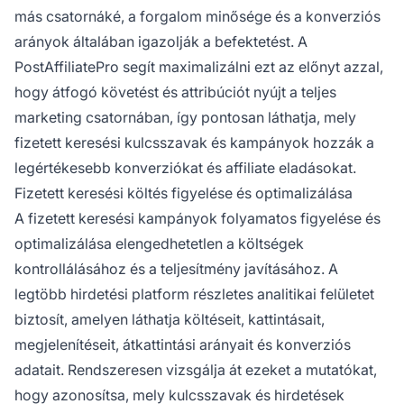
más csatornáké, a forgalom minősége és a konverziós
arányok általában igazolják a befektetést. A
PostAffiliatePro segít maximalizálni ezt az előnyt azzal,
hogy átfogó követést és attribúciót nyújt a teljes
marketing csatornában, így pontosan láthatja, mely
fizetett keresési kulcsszavak és kampányok hozzák a
legértékesebb konverziókat és affiliate eladásokat.
Fizetett keresési költés figyelése és optimalizálása
A fizetett keresési kampányok folyamatos figyelése és
optimalizálása elengedhetetlen a költségek
kontrollálásához és a teljesítmény javításához. A
legtöbb hirdetési platform részletes analitikai felületet
biztosít, amelyen láthatja költéseit, kattintásait,
megjelenítéseit, átkattintási arányait és konverziós
adatait. Rendszeresen vizsgálja át ezeket a mutatókat,
hogy azonosítsa, mely kulcsszavak és hirdetések