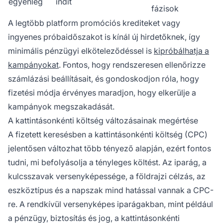
egyenleg
indít
fázisok
A legtöbb platform promóciós krediteket vagy
ingyenes próbaidőszakot is kínál új hirdetőknek, így
minimális pénzügyi elköteleződéssel is
kipróbálhatja a
kampányokat
. Fontos, hogy rendszeresen ellenőrizze
számlázási beállításait, és gondoskodjon róla, hogy
fizetési módja érvényes maradjon, hogy elkerülje a
kampányok megszakadását.
A kattintásonkénti költség változásainak megértése
A fizetett keresésben a kattintásonkénti költség (CPC)
jelentősen változhat több tényező alapján, ezért fontos
tudni, mi befolyásolja a tényleges költést. Az iparág, a
kulcsszavak versenyképessége, a földrajzi célzás, az
eszköztípus és a napszak mind hatással vannak a CPC-
re. A rendkívül versenyképes iparágakban, mint például
a pénzügy, biztosítás és jog, a kattintásonkénti