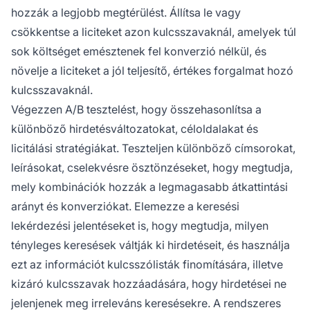
hozzák a legjobb megtérülést. Állítsa le vagy
csökkentse a liciteket azon kulcsszavaknál, amelyek túl
sok költséget emésztenek fel konverzió nélkül, és
növelje a liciteket a jól teljesítő, értékes forgalmat hozó
kulcsszavaknál.
Végezzen A/B tesztelést, hogy összehasonlítsa a
különböző hirdetésváltozatokat, céloldalakat és
licitálási stratégiákat. Teszteljen különböző címsorokat,
leírásokat, cselekvésre ösztönzéseket, hogy megtudja,
mely kombinációk hozzák a legmagasabb átkattintási
arányt és konverziókat. Elemezze a keresési
lekérdezési jelentéseket is, hogy megtudja, milyen
tényleges keresések váltják ki hirdetéseit, és használja
ezt az információt kulcsszólisták finomítására, illetve
kizáró kulcsszavak hozzáadására, hogy hirdetései ne
jelenjenek meg irreleváns keresésekre. A rendszeres