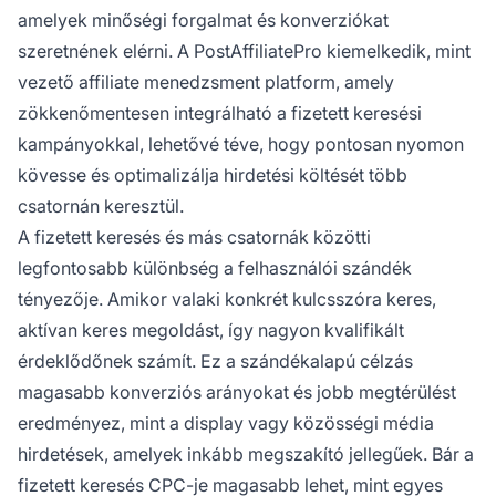
amelyek minőségi forgalmat és konverziókat
szeretnének elérni. A PostAffiliatePro kiemelkedik, mint
vezető affiliate menedzsment platform, amely
zökkenőmentesen integrálható a fizetett keresési
kampányokkal, lehetővé téve, hogy pontosan nyomon
kövesse és optimalizálja hirdetési költését több
csatornán keresztül.
A fizetett keresés és más csatornák közötti
legfontosabb különbség a felhasználói szándék
tényezője. Amikor valaki konkrét kulcsszóra keres,
aktívan keres megoldást, így nagyon kvalifikált
érdeklődőnek számít. Ez a szándékalapú célzás
magasabb konverziós arányokat és jobb megtérülést
eredményez, mint a display vagy közösségi média
hirdetések, amelyek inkább megszakító jellegűek. Bár a
fizetett keresés CPC-je magasabb lehet, mint egyes