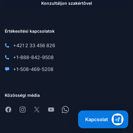
Konzultáljon szakértővel
Értékesítési kapcsolatok
+421 2 33 456 826
+1-888-842-9508
+1-508-469-5208
Közösségi média
Facebook
Instagram
X
Youtube
Whatsapp
Kapcsolat