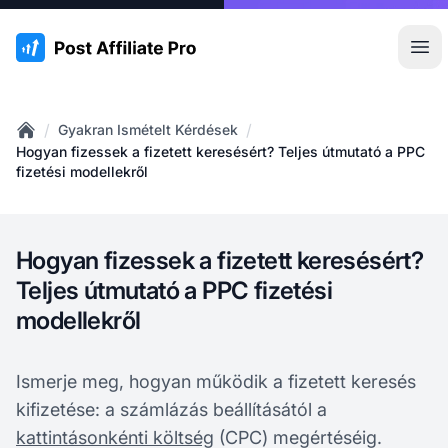
:site.title
Főm
/
/
Gyakran Ismételt Kérdések
Home
Hogyan fizessek a fizetett keresésért? Teljes útmutató a PPC
fizetési modellekről
Hogyan fizessek a fizetett keresésért?
Teljes útmutató a PPC fizetési
modellekről
Ismerje meg, hogyan működik a fizetett keresés
kifizetése: a számlázás beállításától a
kattintásonkénti költség
(CPC) megértéséig.