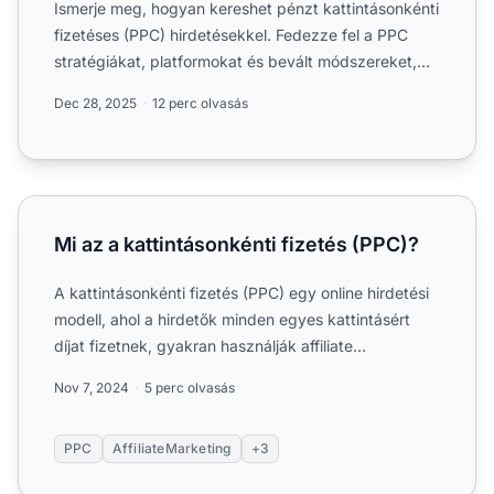
Ismerje meg, hogyan kereshet pénzt kattintásonkénti
fizetéses (PPC) hirdetésekkel. Fedezze fel a PPC
stratégiákat, platformokat és bevált módszereket,
hogy webo...
Dec 28, 2025
12 perc olvasás
Mi az a kattintásonkénti fizetés (PPC)?
Mi az a kattintásonkénti fizetés (PPC)?
A kattintásonkénti fizetés (PPC) egy online hirdetési
modell, ahol a hirdetők minden egyes kattintásért
díjat fizetnek, gyakran használják affiliate
marketingbe...
Nov 7, 2024
5 perc olvasás
PPC
AffiliateMarketing
+3