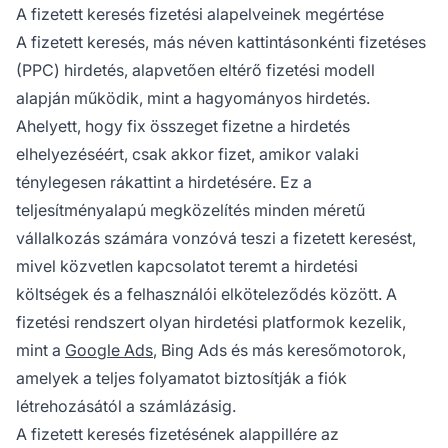
valós idejű aukciós rendszerben.
A fizetett keresés fizetési alapelveinek megértése
A fizetett keresés, más néven kattintásonkénti fizetéses
(PPC) hirdetés, alapvetően eltérő fizetési modell
alapján működik, mint a hagyományos hirdetés.
Ahelyett, hogy fix összeget fizetne a hirdetés
elhelyezéséért, csak akkor fizet, amikor valaki
ténylegesen rákattint a hirdetésére. Ez a
teljesítményalapú megközelítés minden méretű
vállalkozás számára vonzóvá teszi a fizetett keresést,
mivel közvetlen kapcsolatot teremt a hirdetési
költségek és a felhasználói elköteleződés között. A
fizetési rendszert olyan hirdetési platformok kezelik,
mint a
Google Ads
, Bing Ads és más keresőmotorok,
amelyek a teljes folyamatot biztosítják a fiók
létrehozásától a számlázásig.
A fizetett keresés fizetésének alappillére az