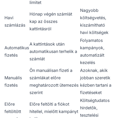
limitet
Nagyobb
Hónap végén számlát
Havi
költségvetés,
kap az összes
számlázás
kiszámítható
kattintásról
havi költségek
Folyamatos
A kattintások után
Automatikus
kampányok,
automatikusan terhelik a
fizetés
automatizált
számlát
kezelés
Ön manuálisan fizeti a
Azoknak, akik
Manuális
számlákat előre
jobban szeretik
fizetés
meghatározott ütemezés
kézben tartani a
szerint
fizetéseket
Költségtudatos
Előre
Előre feltölti a fiókot
hirdetők,
feltöltött
hitellel, mielőtt kampányt
tesztelési