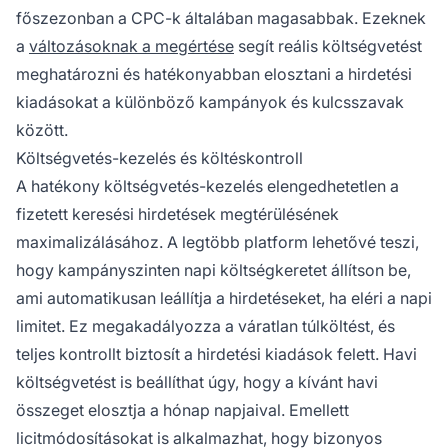
főszezonban a CPC-k általában magasabbak. Ezeknek
a
változásoknak a megértése
segít reális költségvetést
meghatározni és hatékonyabban elosztani a hirdetési
kiadásokat a különböző kampányok és kulcsszavak
között.
Költségvetés-kezelés és költéskontroll
A hatékony költségvetés-kezelés elengedhetetlen a
fizetett keresési hirdetések megtérülésének
maximalizálásához. A legtöbb platform lehetővé teszi,
hogy kampányszinten napi költségkeretet állítson be,
ami automatikusan leállítja a hirdetéseket, ha eléri a napi
limitet. Ez megakadályozza a váratlan túlköltést, és
teljes kontrollt biztosít a hirdetési kiadások felett. Havi
költségvetést is beállíthat úgy, hogy a kívánt havi
összeget elosztja a hónap napjaival. Emellett
licitmódosításokat is alkalmazhat, hogy bizonyos