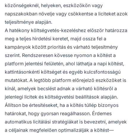
közönségeknél, helyeken, eszközökön vagy
napszakokban növelje vagy csökkentse a liciteket azok
teljesítménye alapján.
A hatékony költségvetés-kezeléshez először határozza
meg a teljes hirdetési keretet, majd ossza fel a
kampányok között prioritás és várható teljesítmény
szerint. Rendszeresen kövesse nyomon a költést a
platform jelentési felületén, ahol láthatja a napi költést,
kattintásonkénti költséget és egyéb kulcsfontosságú
mutatókat. A legtöbb platform előrejelző eszközöket is
kínál, amelyek becslést adnak a várható költésről a
jelenlegi licitek és költségvetési beállítások alapján.
Állítson be értesítéseket, ha a költés túllép bizonyos
határokat, hogy gyorsan reagálhasson. Érdemes
automatikus licitálási stratégiákat is bevezetni, amelyek
a céljainak megfelelően optimalizálják a költést—