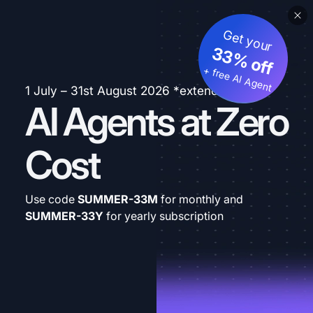
Get your
33% off
+ free AI Agent
1 July – 31st August 2026 *extended
AI Agents at Zero
Cost
Use code
SUMMER-33M
for monthly and
SUMMER-33Y
for yearly subscription