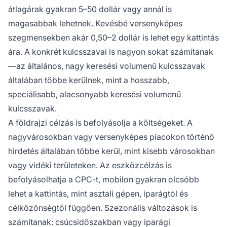
átlagárak gyakran 5–50 dollár vagy annál is
magasabbak lehetnek. Kevésbé versenyképes
szegmensekben akár 0,50–2 dollár is lehet egy kattintás
ára. A konkrét kulcsszavai is nagyon sokat számítanak
—az általános, nagy keresési volumenű kulcsszavak
általában többe kerülnek, mint a hosszabb,
speciálisabb, alacsonyabb keresési volumenű
kulcsszavak.
A földrajzi célzás is befolyásolja a költségeket. A
nagyvárosokban vagy versenyképes piacokon történő
hirdetés általában többe kerül, mint kisebb városokban
vagy vidéki területeken. Az eszközcélzás is
befolyásolhatja a CPC-t, mobilon gyakran olcsóbb
lehet a kattintás, mint asztali gépen, iparágtól és
célközönségtől függően. Szezonális változások is
számítanak: csúcsidőszakban vagy iparági