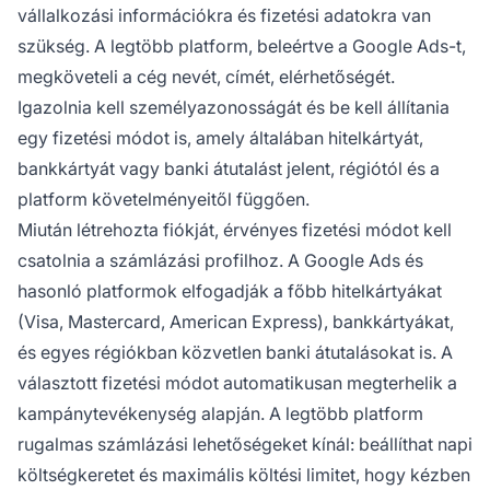
vállalkozási információkra és fizetési adatokra van
szükség. A legtöbb platform, beleértve a Google Ads-t,
megköveteli a cég nevét, címét, elérhetőségét.
Igazolnia kell személyazonosságát és be kell állítania
egy fizetési módot is, amely általában hitelkártyát,
bankkártyát vagy banki átutalást jelent, régiótól és a
platform követelményeitől függően.
Miután létrehozta fiókját, érvényes fizetési módot kell
csatolnia a számlázási profilhoz. A Google Ads és
hasonló platformok elfogadják a főbb hitelkártyákat
(Visa, Mastercard, American Express), bankkártyákat,
és egyes régiókban közvetlen banki átutalásokat is. A
választott fizetési módot automatikusan megterhelik a
kampánytevékenység alapján. A legtöbb platform
rugalmas számlázási lehetőségeket kínál: beállíthat napi
költségkeretet és maximális költési limitet, hogy kézben