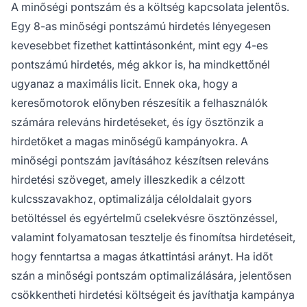
A minőségi pontszám és a költség kapcsolata jelentős.
Egy 8-as minőségi pontszámú hirdetés lényegesen
kevesebbet fizethet kattintásonként, mint egy 4-es
pontszámú hirdetés, még akkor is, ha mindkettőnél
ugyanaz a maximális licit. Ennek oka, hogy a
keresőmotorok előnyben részesítik a felhasználók
számára releváns hirdetéseket, és így ösztönzik a
hirdetőket a magas minőségű kampányokra. A
minőségi pontszám javításához készítsen releváns
hirdetési szöveget, amely illeszkedik a célzott
kulcsszavakhoz, optimalizálja céloldalait gyors
betöltéssel és egyértelmű cselekvésre ösztönzéssel,
valamint folyamatosan tesztelje és finomítsa hirdetéseit,
hogy fenntartsa a magas átkattintási arányt. Ha időt
szán a minőségi pontszám optimalizálására, jelentősen
csökkentheti hirdetési költségeit és javíthatja kampánya