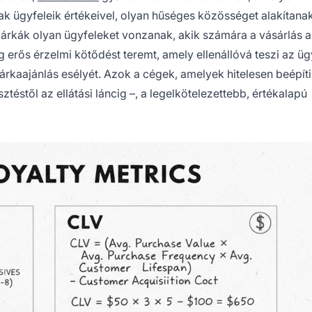
 ügyfeleik értékeivel, olyan hűséges közösséget alakítanak
márkák olyan ügyfeleket vonzanak, akik számára a vásárlás a
g erős érzelmi kötődést teremt, amely ellenállóvá teszi az üg
árkaajánlás esélyét. Azok a cégek, amelyek hitelesen beépít
téstől az ellátási láncig –, a legelkötelezettebb, értékalapú