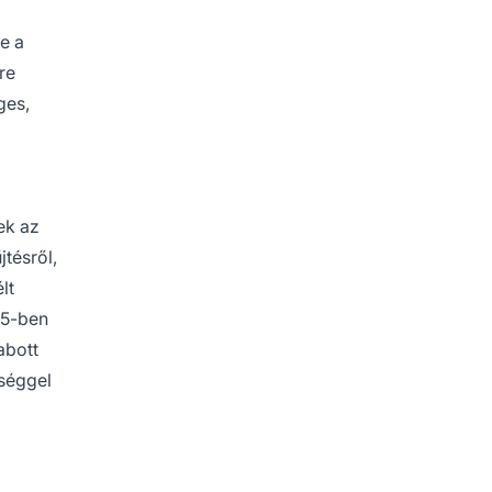
e a
re
ges,
ek az
tésről,
lt
25-ben
abott
űséggel