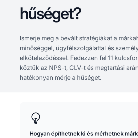
hűséget?
Ismerje meg a bevált stratégiákat a márk
minőséggel, ügyfélszolgálattal és személ
elköteleződéssel. Fedezzen fel 11 kulcsf
köztük az NPS-t, CLV-t és megtartási ará
hatékonyan mérje a hűséget.
Hogyan építhetnek ki és mérhetnek már