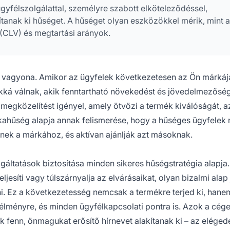
yfélszolgálattal, személyre szabott elköteleződéssel,
anak ki hűséget. A hűséget olyan eszközökkel mérik, mint a
(CLV) és megtartási arányok.
 vagyona. Amikor az ügyfelek következetesen az Ön márkáj
ókká válnak, akik fenntartható növekedést és jövedelmezősé
t megközelítést igényel, amely ötvözi a termék kiválóságát, a
rkahűség alapja annak felismerése, hogy a hűséges ügyfelek
dnek a márkához, és aktívan ajánlják azt másoknak.
áltatások biztosítása minden sikeres hűségstratégia alapja.
esíti vagy túlszárnyalja az elvárásaikat, olyan bizalmi alap j
. Ez a következetesség nemcsak a termékre terjed ki, hane
 élményre, és minden ügyfélkapcsolati pontra is. Azok a cége
 fenn, önmagukat erősítő hírnevet alakítanak ki – az elégede