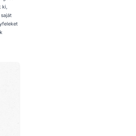
 ki,
 saját
yfeleket
ik