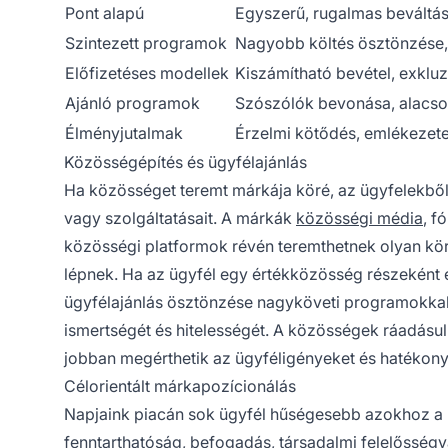
Pont alapú
Egyszerű, rugalmas beváltá
Szintezett programok
Nagyobb költés ösztönzése,
Előfizetéses modellek
Kiszámítható bevétel, exklu
Ajánló programok
Szószólók bevonása, alacso
Élményjutalmak
Érzelmi kötődés, emlékezet
Közösségépítés és ügyfélajánlás
Ha közösséget teremt márkája köré, az ügyfelekből 
vagy szolgáltatásait. A márkák
közösségi média
, f
közösségi platformok révén teremthetnek olyan kör
lépnek. Ha az ügyfél egy értékközösség részeként é
ügyfélajánlás ösztönzése nagyköveti programokkal, 
ismertségét és hitelességét. A közösségek ráadásul
jobban megérthetik az ügyféligényeket és hatékon
Célorientált márkapozícionálás
Napjaink piacán sok ügyfél hűségesebb azokhoz a 
fenntarthatóság, befogadás, társadalmi felelősségv