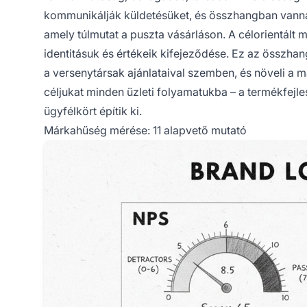
kommunikálják küldetésüket, és összhangban vannak
amely túlmutat a puszta vásárláson. A célorientált 
identitásuk és értékeik kifejeződése. Ez az összhan
a versenytársak ajánlataival szemben, és növeli a m
céljukat minden üzleti folyamatukba – a termékfejlesz
ügyfélkört építik ki.
Márkahűség mérése: 11 alapvető mutató