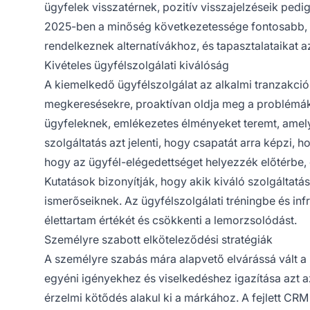
ügyfelek visszatérnek, pozitív visszajelzéseik pedi
2025-ben a minőség következetessége fontosabb, mi
rendelkeznek alternatívákhoz, és tapasztalataikat
Kivételes ügyfélszolgálati kiválóság
A kiemelkedő ügyfélszolgálat az alkalmi tranzakciók
megkeresésekre, proaktívan oldja meg a problémák
ügyfeleknek, emlékezetes élményeket teremt, amel
szolgáltatás azt jelenti, hogy csapatát arra képzi, 
hogy az ügyfél-elégedettséget helyezzék előtérbe, é
Kutatások bizonyítják, hogy akik kiváló szolgáltatás
ismerőseiknek. Az ügyfélszolgálati tréningbe és infr
élettartam értékét és csökkenti a lemorzsolódást.
Személyre szabott elköteleződési stratégiák
A személyre szabás mára alapvető elvárássá vált a
egyéni igényekhez és viselkedéshez igazítása azt az
érzelmi kötődés alakul ki a márkához. A fejlett CR