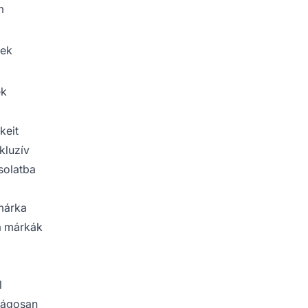
m
kek
ek
keit
kluzív
solatba
 márka
 a márkák
l
lágosan