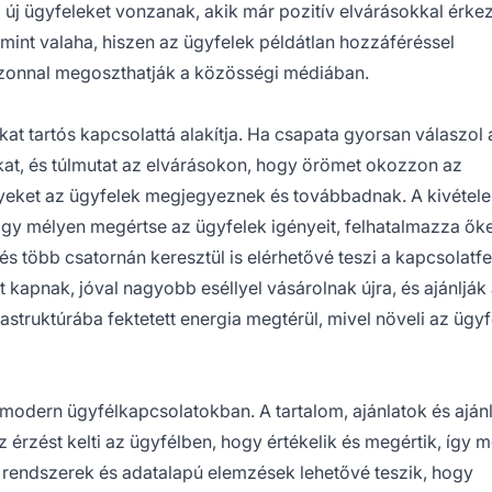
g új ügyfeleket vonzanak, akik már pozitív elvárásokkal érke
nt valaha, hiszen az ügyfelek példátlan hozzáféréssel
 azonnal megoszthatják a közösségi médiában.
at tartós kapcsolattá alakítja. Ha csapata gyorsan válaszol 
at, és túlmutat az elvárásokon, hogy örömet okozzon az
yeket az ügyfelek megjegyeznek és továbbadnak. A kivétele
hogy mélyen megértse az ügyfelek igényeit, felhatalmazza őke
s több csatornán keresztül is elérhetővé teszi a kapcsolatfel
t kapnak, jóval nagyobb eséllyel vásárolnak újra, és ajánlják
astruktúrába fektetett energia megtérül, mivel növeli az ügyf
 modern ügyfélkapcsolatokban. A tartalom, ajánlatok és aján
 érzést kelti az ügyfélben, hogy értékelik és megértik, így 
M rendszerek és adatalapú elemzések lehetővé teszik, hogy