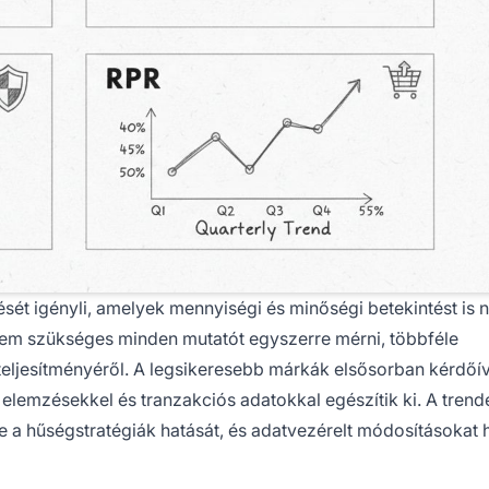
sét igényli, amelyek mennyiségi és minőségi betekintést is 
nem szükséges minden mutatót egyszerre mérni, többféle
teljesítményéről. A legsikeresebb márkák elsősorban kérdőí
 elemzésekkel és tranzakciós adatokkal egészítik ki. A trend
e a hűségstratégiák hatását, és adatvezérelt módosításokat 