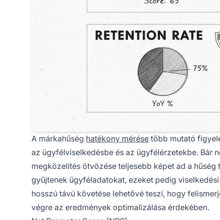
A márkahűség
hatékony mérése
több mutató figyelé
az ügyfélviselkedésbe és az ügyfélérzetekbe. Bár 
megközelítés ötvözése teljesebb képet ad a hűség 
gyűjtenek ügyféladatokat, ezeket pedig viselkedési
hosszú távú követése lehetővé teszi, hogy felismerj
végre az eredmények optimalizálása érdekében.