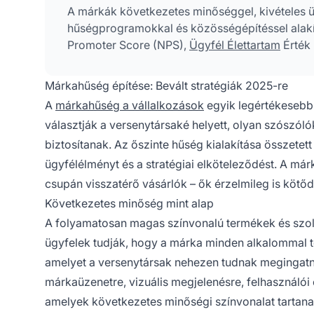
A márkák következetes minőséggel, kivételes üg
hűségprogramokkal és közösségépítéssel alakít
Promoter Score (NPS),
Ügyfél Élettartam
Érték 
Márkahűség építése: Bevált stratégiák 2025-re
A
márkahűség a vállalkozások
egyik legértékesebb
választják a versenytársaké helyett, olyan szószól
biztosítanak. Az őszinte hűség kialakítása összetet
ügyfélélményt és a stratégiai elköteleződést. A má
csupán visszatérő vásárlók – ők érzelmileg is kötő
Következetes minőség mint alap
A folyamatosan magas színvonalú termékek és szolg
ügyfelek tudják, hogy a márka minden alkalommal telj
amelyet a versenytársak nehezen tudnak megingatni
márkaüzenetre, vizuális megjelenésre, felhasználói
amelyek következetes minőségi színvonalat tartanak