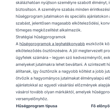
skálázhatóan nyújtson személyre szabott élményt, 
biztosítson. A személyre szabás minden érintkezési 
hűségprogram jutalmakon és speciális ajánlatokon 
szabást, jelentősen magasabb elköteleződési, konve
tömeges megközelítést alkalmazók.
Stratégiai hűségprogramok
A
hűségprogramok a leghatékonyabb
eszközök közé
elköteleződés ösztönzésére. A jól megtervezett pr
ügyfelek számára – legyen szó kedvezményről, exkl
amelyeket jutalmakra lehet beváltani. A szintezett h
állítanak, így ösztönzik a nagyobb költést a jobb 
ötvözik a hagyományos jutalmakat élményalapú elő
ajánlatokkal az egyedi vásárlási előzmények alapj
vásárol tovább olyan márkáktól, amelyek hűségprog
versenyelőnyhöz.
Hűségprogram típusa
Fő előnyö