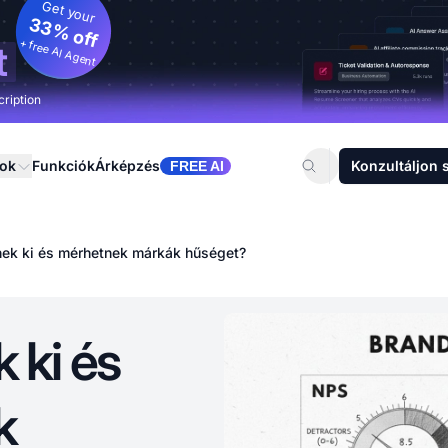
Get your
33% off
+ free AI Agent
t
cription
sok
Funkciók
Árképzés
Konzultáljon 
FREE AI
nek ki és mérhetnek márkák hűséget?
 ki és
k