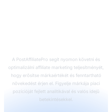
Készen áll erősebb
márkaérték építésére?
A PostAffiliatePro segít nyomon követni és
optimalizálni affiliate marketing teljesítményét,
hogy erősítse márkaértékét és fenntartható
növekedést érjen el. Figyelje márkája piaci
pozícióját fejlett analitikával és valós idejű
betekintésekkel.