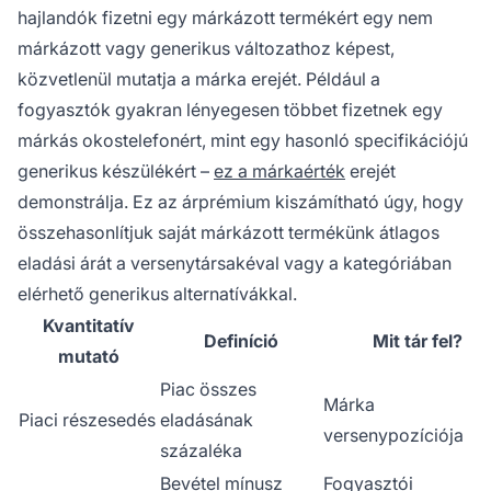
hajlandók fizetni egy márkázott termékért egy nem
márkázott vagy generikus változathoz képest,
közvetlenül mutatja a márka erejét. Például a
fogyasztók gyakran lényegesen többet fizetnek egy
márkás okostelefonért, mint egy hasonló specifikációjú
generikus készülékért –
ez a márkaérték
erejét
demonstrálja. Ez az árprémium kiszámítható úgy, hogy
összehasonlítjuk saját márkázott termékünk átlagos
eladási árát a versenytársakéval vagy a kategóriában
elérhető generikus alternatívákkal.
Kvantitatív
Definíció
Mit tár fel?
mutató
Piac összes
Márka
Piaci részesedés
eladásának
versenypozíciója
százaléka
Bevétel mínusz
Fogyasztói