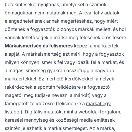
betekintéseket nyújtanak, amelyeket a számok
önmagukban nem mutatnak meg. A kvalitatív adatok
elengedhetetlenek annak megértéséhez, hogy miért
döntenek a fogyasztók bizonyos márkák mellett, és hol
vannak lehetőségek a márka megítélésének erősítésére.
Márkaismertség és felismerés
képezi a márkaérték
alapját. A márkaismertség azt méri, hogy a fogyasztók
milyen könnyen ismerik fel vagy idézik fel a márkát, és
a magas ismertség gyakran összefügg a nagyobb
márkaértékkel. Ez mérhető kérdőívekkel, amelyek
rákérdeznek a spontán felidézésre (a fogyasztó
magától meg tudja-e nevezni a márkát) vagy a
támogatott felidézésre (felismeri-e a
márkát egy
listából). Digitális mutatók, mint a weboldal forgalom,
keresési mennyiség és közösségi média említések
szintén jelezhetik a márkaismertséget. Az a márka,