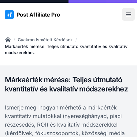
:site.title
Főm
/
/
Gyakran Ismételt Kérdések
Home
Márkaérték mérése: Teljes útmutató kvantitatív és kvalitatív
módszerekhez
Márkaérték mérése: Teljes útmutató
kvantitatív és kvalitatív módszerekhez
Ismerje meg, hogyan mérhető a márkaérték
kvantitatív mutatókkal (nyereséghányad, piaci
részesedés, ROI) és kvalitatív módszerekkel
(kérdőívek, fókuszcsoportok, közösségi média