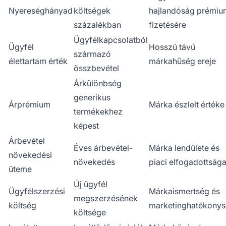
Nyereséghányad
költségek
hajlandóság prémiu
százalékban
fizetésére
Ügyfélkapcsolatból
Ügyfél
Hosszú távú
származó
élettartam érték
márkahűség ereje
összbevétel
Árkülönbség
generikus
Árprémium
Márka észlelt értéke
termékekhez
képest
Árbevétel
Éves árbevétel-
Márka lendülete és
növekedési
növekedés
piaci elfogadottság
üteme
Új ügyfél
Ügyfélszerzési
Márkaismertség és
megszerzésének
költség
marketinghatékony
költsége