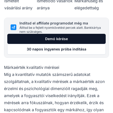
Ismételt
Ismétlődő vásárlók
Márkahűség és
vásárlási arány
aránya
elégedettség
Indítsd el affiliate programodat még ma
Állítsd be a fejlett nyomkövetést percek alatt. Bankkártya
nem szükséges.
Demó kérése
30 napos ingyenes próba indítása
Márkaérték kvalitatív mérései
Míg a kvantitatív mutatók számszerű adatokat
szolgáltatnak, a kvalitatív mérések a márkaérték azon
érzelmi és pszichológiai dimenzióit ragadják meg,
amelyek a fogyasztói viselkedést irányítják. Ezek a
mérések arra fókuszálnak, hogyan érzékelik, érzik és
kapcsolódnak a fogyasztók egy márkához, így olyan