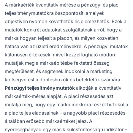
A márkaérték kvantitatív mérése a pénzügyi és piaci
teljesítménymutatókra összpontosít, amelyek
objektíven nyomon követhetők és elemezhetők. Ezek a
mutatók konkrét adatokat szolgáltatnak arról, hogy a
márka hogyan teljesít a piacon, és milyen közvetlen
hatása van az üzleti eredményekre. A pénzügyi mutatók
különösen értékesek, mivel kézzelfogható módon
mutatják meg a márkaépítésbe fektetett összeg
megtérülését, és segítenek indokolni a marketing
költségvetést a döntéshozók és befektetők számára.
Pénzügyi teljesítménymutatók
alkotják a kvantitatív
márkaérték-mérés alapját. A piaci részesedés azt
mutatja meg, hogy egy márka mekkora részét birtokolja
a
piac teljes
eladásainak – a nagyobb piaci részesedés
általában erősebb márkaértéket jelez. A
nyereséghányad egy másik kulcsfontosságú indikátor –