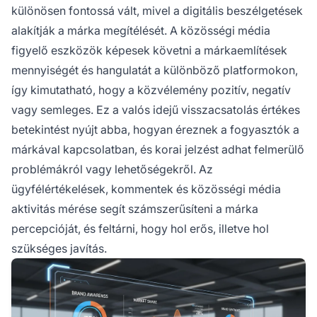
különösen fontossá vált, mivel a digitális beszélgetések
alakítják a márka megítélését. A közösségi média
figyelő eszközök képesek követni a márkaemlítések
mennyiségét és hangulatát a különböző platformokon,
így kimutatható, hogy a közvélemény pozitív, negatív
vagy semleges. Ez a valós idejű visszacsatolás értékes
betekintést nyújt abba, hogyan éreznek a fogyasztók a
márkával kapcsolatban, és korai jelzést adhat felmerülő
problémákról vagy lehetőségekről. Az
ügyfélértékelések, kommentek és közösségi média
aktivitás mérése segít számszerűsíteni a márka
percepcióját, és feltárni, hogy hol erős, illetve hol
szükséges javítás.