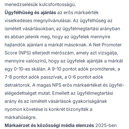
menedzselésük kulcsfontosságú.
Ügyfélhűség és ajánlás
az erős márkaérték
viselkedéses megnyilvánulásai. Az ügyfélhűség az
ismételt vásárlásokban, az ügyfélmegtartási arányban
és abban jelenik meg, hogy az ügyfelek mennyire
hajlandók ajánlani a márkát másoknak. A Net Promoter
Score (NPS) elterjedt mérőszám, amely azt vizsgálja,
mennyire valószínű, hogy az ügyfelek ajánlják a márkát
egy 0-10-es skálán. A 9-10 pontot adók promóterek, a
7-8 pontot adók passzívak, a 0-6 pontot adók
detraktorok. A magas NPS erős márkaértéket és ügyfél-
elégedettséget mutat. Emellett az ügyfélmegtartási
arány és az ismételt vásárlások gyakoriságának
nyomon követése is konkrét bizonyíték a
márkahűségre.
Márkaérzet és közösségi média elemzés
2025-ben