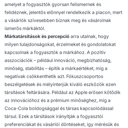
amelyet a fogyasztók gyorsan felismernek és
felidéznek, jelentős előnnyel rendelkezik a piacon, mert
a vásárlók szívesebben bíznak meg és vásárolnak
ismerős márkáktól.
Márkatársítások és percepció
arra utalnak, hogy
milyen tulajdonságokat, érzelmeket és gondolatokat
kapcsolnak a fogyasztók a márkához. A pozitív
asszociációk – például innováció, megbízhatóság,
minőség, stabilitás – építik a márkaértéket, míg a
negatívak csökkenthetik azt. Fókuszcsoportos
beszélgetések és mélyinterjúk kiváló eszközök ezen
társítások feltárására. Például az Apple erősen kötődik
az innovációhoz és a prémium minőséghez, míg a
Coca-Cola boldogsággal és társas kapcsolódással
társul. Ezek a társítások irányítják a fogyasztói
preferenciákat és vásárlói döntéseket, így mérésük és