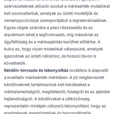
szervezeteknek először azokat a márkaérték-mutatókat
kell azonosítaniuk, amelyek az üzleti modelljük és
versenypozíciójuk szempontjából a legrelevánsabbak.
Egyes cégek számára a piaci részesedés és az
árprémium lehet a legfontosabb, míg másoknál az
ügyfélhűség és a márkaajánlás kerülhet előtérbe. A
kulcs az, hogy olyan mutatókat válasszunk, amelyek
igazodnak az üzleti célokhoz, és hosszú távon is
követhetők.
Kérdőív-tervezés és lebonyolítás
továbbra is alapvető
a kvalitatív márkaérték-mérésben. A jól megtervezett
kérdőíveknek tartalmazniuk kell kérdéseket a
márkaismertségről, megítélésről, hűségről és az ajánlási
hajlandóságról. A kérdőíveket a célközönség
reprezentatív mintáján célszerű lebonyolítani, hogy az
eredmények megbízhatóak és hasznosíthatók