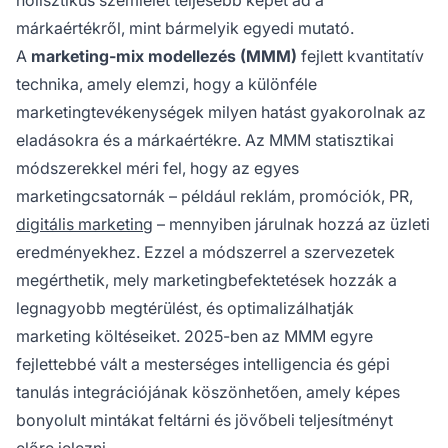
holisztikus szemlélet teljesebb képet ad a
márkaértékről, mint bármelyik egyedi mutató.
A
marketing-mix modellezés (MMM)
fejlett kvantitatív
technika, amely elemzi, hogy a különféle
marketingtevékenységek milyen hatást gyakorolnak az
eladásokra és a márkaértékre. Az MMM statisztikai
módszerekkel méri fel, hogy az egyes
marketingcsatornák – például reklám, promóciók, PR,
digitális marketing
– mennyiben járulnak hozzá az üzleti
eredményekhez. Ezzel a módszerrel a szervezetek
megérthetik, mely marketingbefektetések hozzák a
legnagyobb megtérülést, és optimalizálhatják
marketing költéseiket. 2025-ben az MMM egyre
fejlettebbé vált a mesterséges intelligencia és gépi
tanulás integrációjának köszönhetően, amely képes
bonyolult mintákat feltárni és jövőbeli teljesítményt