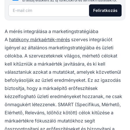
Értesülj elsőként az új funkciókról és termékfrissítésekről.
E-mail cím
Feliratkozás
A mérés integrálása a marketingstratégiába
A
hatékony márkaérték-mérés
szerves integrációt
igényel az általános marketingstratégiába és üzleti
célokba. A szervezeteknek világos, mérhető célokat
kell kitűzniük a márkaérték javítására, és ki kell
választaniuk azokat a mutatókat, amelyek közvetlenül
befolyásolják az üzleti eredményeket. Ez az igazodás
biztosítja, hogy a márkaépítő erőfeszítések
kézzelfogható üzleti eredményeket hozzanak, ne csak
önmagukért létezzenek. SMART (Specifikus, Mérhető,
Elérhető, Releváns, Időhöz kötött) célok kitűzése a
márkaértékre fókuszáló mutatókhoz segít
összpontosítani az erőfeszítéseket és bizonyítani a