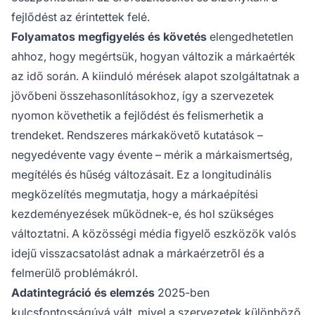
fejlődést az érintettek felé.
Folyamatos megfigyelés és követés
elengedhetetlen
ahhoz, hogy megértsük, hogyan változik a márkaérték
az idő során. A kiinduló mérések alapot szolgáltatnak a
jövőbeni összehasonlításokhoz, így a szervezetek
nyomon követhetik a fejlődést és felismerhetik a
trendeket. Rendszeres márkakövető kutatások –
negyedévente vagy évente – mérik a márkaismertség,
megítélés és hűség változásait. Ez a longitudinális
megközelítés megmutatja, hogy a márkaépítési
kezdeményezések működnek-e, és hol szükséges
változtatni. A közösségi média figyelő eszközök valós
idejű visszacsatolást adnak a márkaérzetről és a
felmerülő problémákról.
Adatintegráció és elemzés
2025-ben
kulcsfontosságúvá vált, mivel a szervezetek különböző