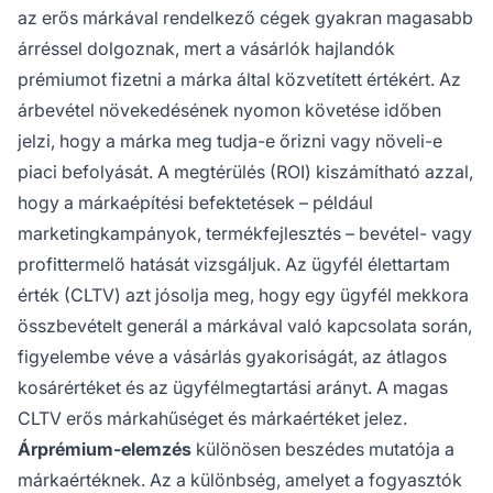
az erős márkával rendelkező cégek gyakran magasabb
árréssel dolgoznak, mert a vásárlók hajlandók
prémiumot fizetni a márka által közvetített értékért. Az
árbevétel növekedésének nyomon követése időben
jelzi, hogy a márka meg tudja-e őrizni vagy növeli-e
piaci befolyását. A megtérülés (ROI) kiszámítható azzal,
hogy a márkaépítési befektetések – például
marketingkampányok, termékfejlesztés – bevétel- vagy
profittermelő hatását vizsgáljuk. Az ügyfél élettartam
érték (CLTV) azt jósolja meg, hogy egy ügyfél mekkora
összbevételt generál a márkával való kapcsolata során,
figyelembe véve a vásárlás gyakoriságát, az átlagos
kosárértéket és az ügyfélmegtartási arányt. A magas
CLTV erős márkahűséget és márkaértéket jelez.
Árprémium-elemzés
különösen beszédes mutatója a
márkaértéknek. Az a különbség, amelyet a fogyasztók