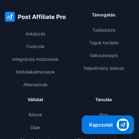
Támogatás
Tudásbázis
Árképzés
Tagok területe
Funkciók
Változásnapló
Integrációs módszerek
Teljesítmény státusz
Mobilalkalmazások
Alternatívák
Vállalat
Tanulás
Rólunk
Blog
Kapcsolat
Díjak
Sablonok