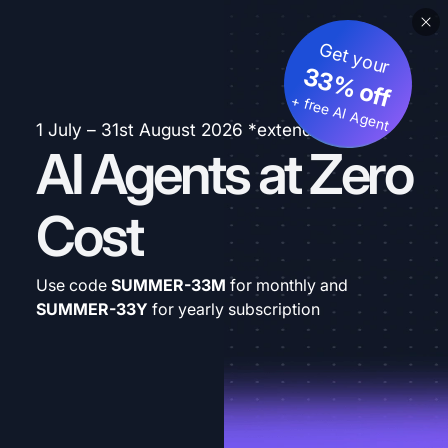
Get your
33% off
+ free AI Agent
1 July – 31st August 2026 *extended
AI Agents at Zero
Cost
Use code
SUMMER-33M
for monthly and
SUMMER-33Y
for yearly subscription