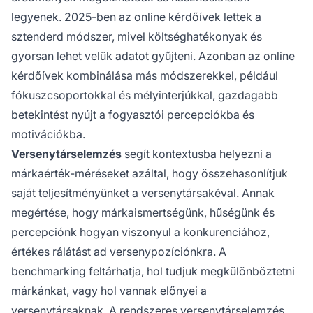
legyenek. 2025-ben az online kérdőívek lettek a
sztenderd módszer, mivel költséghatékonyak és
gyorsan lehet velük adatot gyűjteni. Azonban az online
kérdőívek kombinálása más módszerekkel, például
fókuszcsoportokkal és mélyinterjúkkal, gazdagabb
betekintést nyújt a fogyasztói percepciókba és
motivációkba.
Versenytárselemzés
segít kontextusba helyezni a
márkaérték-méréseket azáltal, hogy összehasonlítjuk
saját teljesítményünket a versenytársakéval. Annak
megértése, hogy márkaismertségünk, hűségünk és
percepciónk hogyan viszonyul a konkurenciához,
értékes rálátást ad versenypozíciónkra. A
benchmarking feltárhatja, hol tudjuk megkülönböztetni
márkánkat, vagy hol vannak előnyei a
versenytársaknak. A rendszeres versenytárselemzés