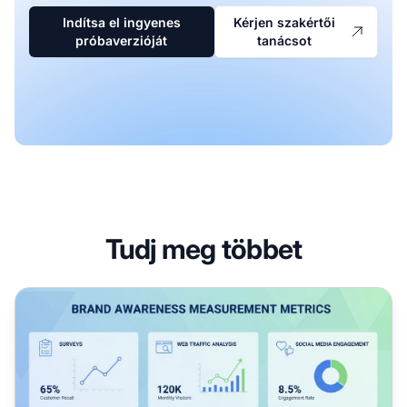
Indítsa el ingyenes
Kérjen szakértői
próbaverzióját
tanácsot
Tudj meg többet
Hogyan mérhető a márkaismertség?