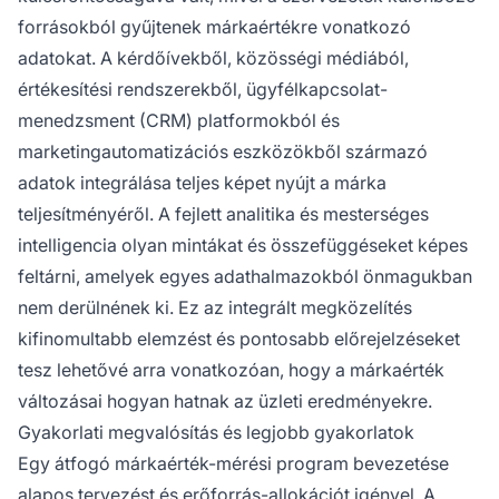
forrásokból gyűjtenek márkaértékre vonatkozó
adatokat. A kérdőívekből, közösségi médiából,
értékesítési rendszerekből, ügyfélkapcsolat-
menedzsment (CRM) platformokból és
marketingautomatizációs eszközökből származó
adatok integrálása teljes képet nyújt a márka
teljesítményéről. A fejlett analitika és mesterséges
intelligencia olyan mintákat és összefüggéseket képes
feltárni, amelyek egyes adathalmazokból önmagukban
nem derülnének ki. Ez az integrált megközelítés
kifinomultabb elemzést és pontosabb előrejelzéseket
tesz lehetővé arra vonatkozóan, hogy a márkaérték
változásai hogyan hatnak az üzleti eredményekre.
Gyakorlati megvalósítás és legjobb gyakorlatok
Egy átfogó márkaérték-mérési program bevezetése
alapos tervezést és erőforrás-allokációt igényel. A