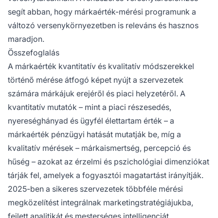
segít abban, hogy márkaérték-mérési programunk a
változó versenykörnyezetben is releváns és hasznos
maradjon.
Összefoglalás
A márkaérték kvantitatív és kvalitatív módszerekkel
történő mérése átfogó képet nyújt a szervezetek
számára márkájuk erejéről és piaci helyzetéről. A
kvantitatív mutatók – mint a piaci részesedés,
nyereséghányad és ügyfél élettartam érték – a
márkaérték pénzügyi hatását mutatják be, míg a
kvalitatív mérések – márkaismertség, percepció és
hűség – azokat az érzelmi és pszichológiai dimenziókat
tárják fel, amelyek a fogyasztói magatartást irányítják.
2025-ben a sikeres szervezetek többféle mérési
megközelítést integrálnak marketingstratégiájukba,
fejlett analitikát és mesterséges intelligenciát