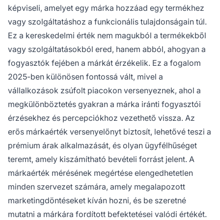
képviseli, amelyet egy márka hozzáad egy termékhez
vagy szolgáltatáshoz a funkcionális tulajdonságain túl.
Ez a kereskedelmi érték nem magukból a termékekből
vagy szolgáltatásokból ered, hanem abból, ahogyan a
fogyasztók fejében a márkát érzékelik. Ez a fogalom
2025-ben különösen fontossá vált, mivel a
vállalkozások zsúfolt piacokon versenyeznek, ahol a
megkülönböztetés gyakran a márka iránti fogyasztói
érzésekhez és percepciókhoz vezethető vissza. Az
erős márkaérték versenyelőnyt biztosít, lehetővé teszi a
prémium árak alkalmazását, és olyan ügyfélhűséget
teremt, amely kiszámítható bevételi forrást jelent. A
márkaérték mérésének megértése elengedhetetlen
minden szervezet számára, amely megalapozott
marketingdöntéseket kíván hozni, és be szeretné
mutatni a márkára fordított befektetései valódi értékét.