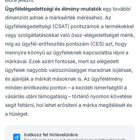
előre jelezni.
Ügyfélelégedettségi és élmény-mutatók
egy további
dimenziót adnak a márkaérték méréséhez. Az
ügyfélelégedettségi (CSAT) pontszámok a termékekkel
vagy szolgáltatásokkal való össz-elégedettséget mérik,
míg az ügyfél-erőfeszítés pontszám (CES) azt, hogy
mennyire könnyű az ügyfeleknek kapcsolatba lépni a
márkával. Ezek azért fontosak, mert az elégedett
ügyfelek nagyobb valószínűséggel maradnak lojálisak,
és ajánlják a márkát másoknak is. Az ügyfélélmény
minden érintkezési ponton – a kezdeti ismertségtől a
vásárlás utáni támogatásig – történő nyomon követése
segít feltárni, hol lehet erősíteni a márka megítélését és
a hűséget.
Iratkozz fel hírlevelünkre