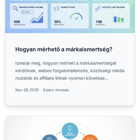
Hogyan mérhető a márkaismertség?
Ismerje meg, hogyan mérheti a márkaismertséget
kérdőívek, webes forgalomelemzés, közösségi média
mutatók és affiliate linkek nyomon követése
segítségével. Fedez...
Nov 28, 2025
9 perc olvasás
Mi az a márkaérték? Meghatározás, összetevők és üzleti 