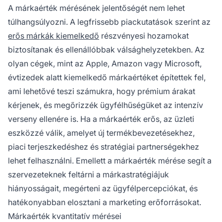
A márkaérték mérésének jelentőségét nem lehet
túlhangsúlyozni. A legfrissebb piackutatások szerint az
erős márkák kiemelkedő
részvényesi hozamokat
biztosítanak és ellenállóbbak válsághelyzetekben. Az
olyan cégek, mint az Apple, Amazon vagy Microsoft,
évtizedek alatt kiemelkedő márkaértéket építettek fel,
ami lehetővé teszi számukra, hogy prémium árakat
kérjenek, és megőrizzék ügyfélhűségüket az intenzív
verseny ellenére is. Ha a márkaérték erős, az üzleti
eszközzé válik, amelyet új termékbevezetésekhez,
piaci terjeszkedéshez és stratégiai partnerségekhez
lehet felhasználni. Emellett a márkaérték mérése segít a
szervezeteknek feltárni a márkastratégiájuk
hiányosságait, megérteni az ügyfélpercepciókat, és
hatékonyabban elosztani a marketing erőforrásokat.
Márkaérték kvantitatív mérései