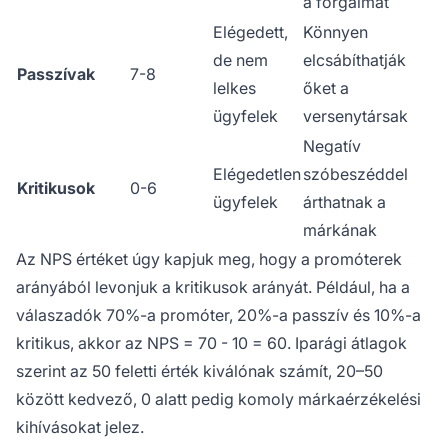
a forgalmat
Elégedett,
Könnyen
de nem
elcsábíthatják
Passzívak
7-8
lelkes
őket a
ügyfelek
versenytársak
Negatív
Elégedetlen
szóbeszéddel
Kritikusok
0-6
ügyfelek
árthatnak a
márkának
Az NPS értéket úgy kapjuk meg, hogy a promóterek
arányából levonjuk a kritikusok arányát. Például, ha a
válaszadók 70%-a promóter, 20%-a passzív és 10%-a
kritikus, akkor az NPS = 70 - 10 = 60. Iparági átlagok
szerint az 50 feletti érték kiválónak számít, 20–50
között kedvező, 0 alatt pedig komoly márkaérzékelési
kihívásokat jelez.