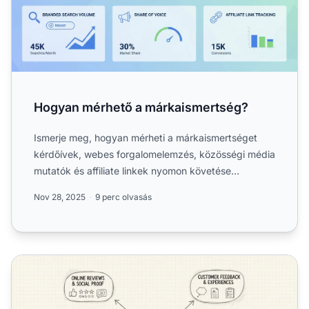
Hogyan mérhető a márkaismertség?
Ismerje meg, hogyan mérheti a márkaismertséget
kérdőívek, webes forgalomelemzés, közösségi média
mutatók és affiliate linkek nyomon követése
segítségével. Fedez...
Nov 28, 2025
9 perc olvasás
Milyen tényezők befolyásolják a fogyasztói észlelést?