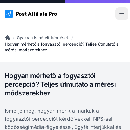
:site.title
Főm
/
/
Gyakran Ismételt Kérdések
Home
Hogyan mérhető a fogyasztói percepció? Teljes útmutató a
mérési módszerekhez
Hogyan mérhető a fogyasztói
percepció? Teljes útmutató a mérési
módszerekhez
Ismerje meg, hogyan mérik a márkák a
fogyasztói percepciót kérdőívekkel, NPS-sel,
közösségimédia-figyeléssel, ügyfélinterjúkkal és