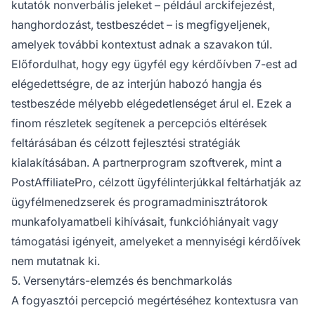
kutatók nonverbális jeleket – például arckifejezést,
hanghordozást, testbeszédet – is megfigyeljenek,
amelyek további kontextust adnak a szavakon túl.
Előfordulhat, hogy egy ügyfél egy kérdőívben 7-est ad
elégedettségre, de az interjún habozó hangja és
testbeszéde mélyebb elégedetlenséget árul el. Ezek a
finom részletek segítenek a percepciós eltérések
feltárásában és célzott fejlesztési stratégiák
kialakításában. A partnerprogram szoftverek, mint a
PostAffiliatePro, célzott ügyfélinterjúkkal feltárhatják az
ügyfélmenedzserek és programadminisztrátorok
munkafolyamatbeli kihívásait, funkcióhiányait vagy
támogatási igényeit, amelyeket a mennyiségi kérdőívek
nem mutatnak ki.
5. Versenytárs-elemzés és benchmarkolás
A fogyasztói percepció megértéséhez kontextusra van