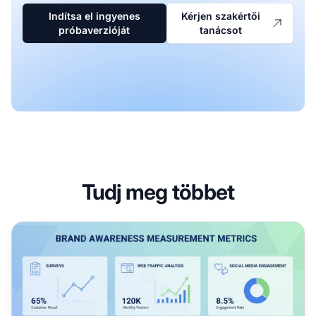
Indítsa el ingyenes
Kérjen szakértői
próbaverzióját
tanácsot
Tudj meg többet
Hogyan mérhető a márkaismertség?