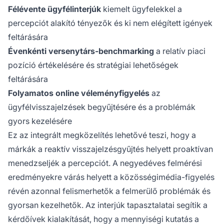
Félévente ügyfélinterjúk
kiemelt ügyfelekkel a
percepciót alakító tényezők és ki nem elégített igények
feltárására
Évenkénti versenytárs-benchmarking
a relatív piaci
pozíció értékelésére és stratégiai lehetőségek
feltárására
Folyamatos online véleményfigyelés
az
ügyfélvisszajelzések begyűjtésére és a problémák
gyors kezelésére
Ez az integrált megközelítés lehetővé teszi, hogy a
márkák a reaktív visszajelzésgyűjtés helyett proaktívan
menedzseljék a percepciót. A negyedéves felmérési
eredményekre várás helyett a közösségimédia-figyelés
révén azonnal felismerhetők a felmerülő problémák és
gyorsan kezelhetők. Az interjúk tapasztalatai segítik a
kérdőívek kialakítását, hogy a mennyiségi kutatás a