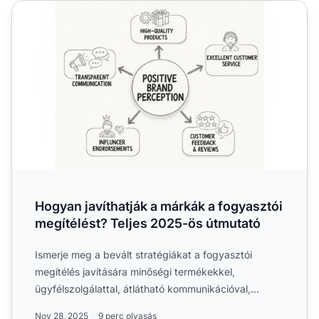
Hogyan javíthatják a márkák a fogyasztói megítélést? Tel
Hogyan javíthatják a márkák a fogyasztói
megítélést? Teljes 2025-ös útmutató
Ismerje meg a bevált stratégiákat a fogyasztói
megítélés javítására minőségi termékekkel,
ügyfélszolgálattal, átlátható kommunikációval,
véleményekkel és influe...
Nov 28, 2025
9 perc olvasás