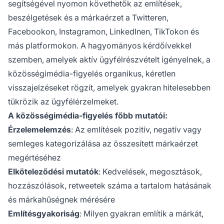
segítségével nyomon követhetők az említések,
beszélgetések és a márkaérzet a Twitteren,
Facebookon, Instagramon, LinkedInen, TikTokon és
más platformokon. A hagyományos kérdőívekkel
szemben, amelyek aktív ügyfélrészvételt igényelnek, a
közösségimédia-figyelés organikus, kéretlen
visszajelzéseket rögzít, amelyek gyakran hitelesebben
tükrözik az ügyfélérzelmeket.
A közösségimédia-figyelés főbb mutatói:
Érzelemelemzés
: Az említések pozitív, negatív vagy
semleges kategorizálása az összesített márkaérzet
megértéséhez
Elköteleződési mutatók
: Kedvelések, megosztások,
hozzászólások, retweetek száma a tartalom hatásának
és márkahűségnek mérésére
Említésgyakoriság
: Milyen gyakran említik a márkát,