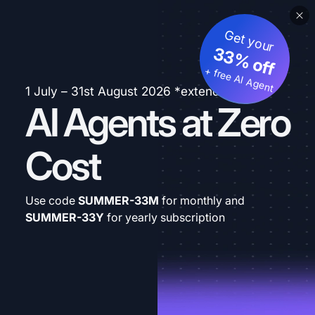
Get your
33% off
+ free AI Agent
1 July – 31st August 2026 *extended
AI Agents at Zero
Cost
Use code
SUMMER-33M
for monthly and
SUMMER-33Y
for yearly subscription