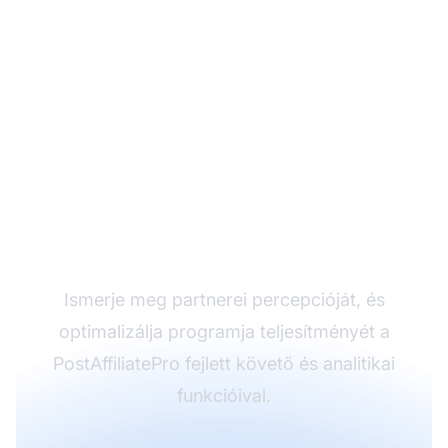
Alakítsa át
partnerprogramját a
PostAffiliatePro-val
Ismerje meg partnerei percepcióját, és
optimalizálja programja teljesítményét a
PostAffiliatePro fejlett követő és analitikai
funkcióival.