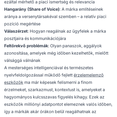
ezáltal mérhető a piaci ismertség és relevancia
Hangarány (Share of Voice)
: A márka említéseinek
aránya a versenytársakéval szemben – a relatív piaci
pozíció megértése
Válaszérzet
: Hogyan reagálnak az ügyfelek a márka
posztjaira és kommunikációjára
Feltörekvő problémák
: Olyan panaszok, aggályok
azonosítása, amelyek még időben kezelhetők, mielőtt
válsággá válnának
A mesterséges intelligenciával és természetes
nyelvfeldolgozással működő fejlett
érzelemelemző
eszközök
ma már képesek felismerni a finom
érzelmeket, szarkazmust, kontextust is, amelyeket a
hagyományos kulcsszavas figyelés kihagy. Ezek az
eszközök milliónyi adatpontot elemeznek valós időben,
így a márkák akár órákon belül reagálhatnak az