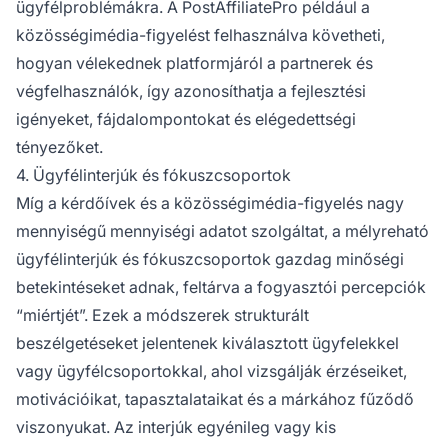
ügyfélproblémákra. A PostAffiliatePro például a
közösségimédia-figyelést felhasználva követheti,
hogyan vélekednek platformjáról a partnerek és
végfelhasználók, így azonosíthatja a fejlesztési
igényeket, fájdalompontokat és elégedettségi
tényezőket.
4. Ügyfélinterjúk és fókuszcsoportok
Míg a kérdőívek és a közösségimédia-figyelés nagy
mennyiségű mennyiségi adatot szolgáltat, a mélyreható
ügyfélinterjúk és fókuszcsoportok gazdag minőségi
betekintéseket adnak, feltárva a fogyasztói percepciók
“miértjét”. Ezek a módszerek strukturált
beszélgetéseket jelentenek kiválasztott ügyfelekkel
vagy ügyfélcsoportokkal, ahol vizsgálják érzéseiket,
motivációikat, tapasztalataikat és a márkához fűződő
viszonyukat. Az interjúk egyénileg vagy kis