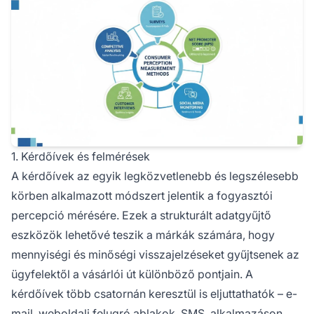
1. Kérdőívek és felmérések
A kérdőívek az egyik legközvetlenebb és legszélesebb
körben alkalmazott módszert jelentik a fogyasztói
percepció mérésére. Ezek a strukturált adatgyűjtő
eszközök lehetővé teszik a márkák számára, hogy
mennyiségi és minőségi visszajelzéseket gyűjtsenek az
ügyfelektől a vásárlói út különböző pontjain. A
kérdőívek több csatornán keresztül is eljuttathatók – e-
mail, weboldali felugró ablakok, SMS, alkalmazáson