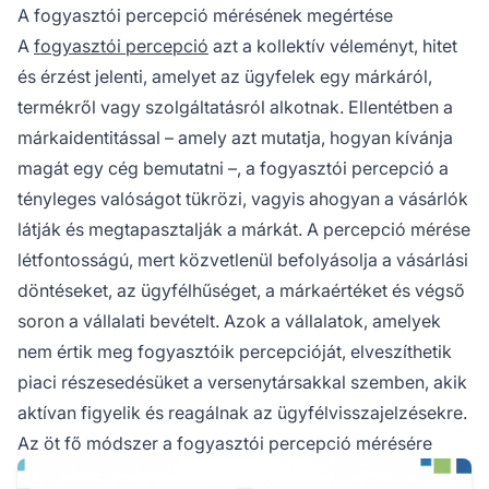
márkaérzetet.
A fogyasztói percepció mérésének megértése
A
fogyasztói percepció
azt a kollektív véleményt, hitet
és érzést jelenti, amelyet az ügyfelek egy márkáról,
termékről vagy szolgáltatásról alkotnak. Ellentétben a
márkaidentitással – amely azt mutatja, hogyan kívánja
magát egy cég bemutatni –, a fogyasztói percepció a
tényleges valóságot tükrözi, vagyis ahogyan a vásárlók
látják és megtapasztalják a márkát. A percepció mérése
létfontosságú, mert közvetlenül befolyásolja a vásárlási
döntéseket, az ügyfélhűséget, a márkaértéket és végső
soron a vállalati bevételt. Azok a vállalatok, amelyek
nem értik meg fogyasztóik percepcióját, elveszíthetik
piaci részesedésüket a versenytársakkal szemben, akik
aktívan figyelik és reagálnak az ügyfélvisszajelzésekre.
Az öt fő módszer a fogyasztói percepció mérésére