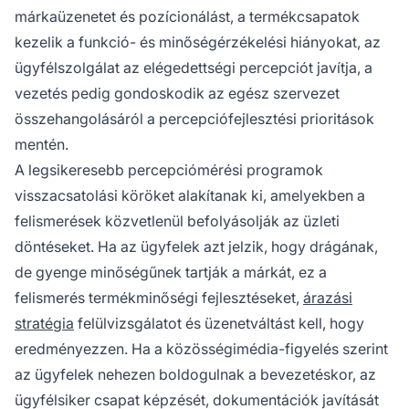
márkaüzenetet és pozícionálást, a termékcsapatok
kezelik a funkció- és minőségérzékelési hiányokat, az
ügyfélszolgálat az elégedettségi percepciót javítja, a
vezetés pedig gondoskodik az egész szervezet
összehangolásáról a percepciófejlesztési prioritások
mentén.
A legsikeresebb percepciómérési programok
visszacsatolási köröket alakítanak ki, amelyekben a
felismerések közvetlenül befolyásolják az üzleti
döntéseket. Ha az ügyfelek azt jelzik, hogy drágának,
de gyenge minőségűnek tartják a márkát, ez a
felismerés termékminőségi fejlesztéseket,
árazási
stratégia
felülvizsgálatot és üzenetváltást kell, hogy
eredményezzen. Ha a közösségimédia-figyelés szerint
az ügyfelek nehezen boldogulnak a bevezetéskor, az
ügyfélsiker csapat képzését, dokumentációk javítását