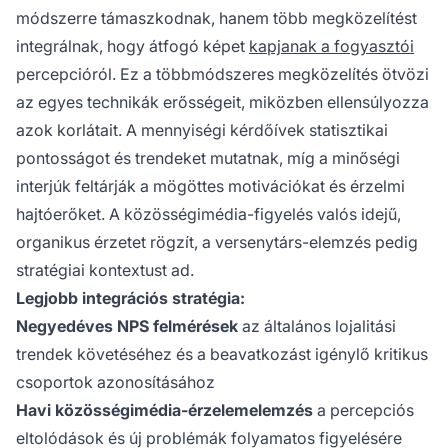
módszerre támaszkodnak, hanem több megközelítést
integrálnak, hogy átfogó képet
kapjanak a fogyasztói
percepcióról. Ez a többmódszeres megközelítés ötvözi
az egyes technikák erősségeit, miközben ellensúlyozza
azok korlátait. A mennyiségi kérdőívek statisztikai
pontosságot és trendeket mutatnak, míg a minőségi
interjúk feltárják a mögöttes motivációkat és érzelmi
hajtóerőket. A közösségimédia-figyelés valós idejű,
organikus érzetet rögzít, a versenytárs-elemzés pedig
stratégiai kontextust ad.
Legjobb integrációs stratégia:
Negyedéves NPS felmérések
az általános lojalitási
trendek követéséhez és a beavatkozást igénylő kritikus
csoportok azonosításához
Havi közösségimédia-érzelemelemzés
a percepciós
eltolódások és új problémák folyamatos figyelésére