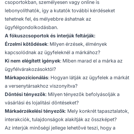
csoportokban, személyesen vagy online is
lebonyolíthatók, így a kutatók további kérdéseket
tehetnek fel, és mélyebbre áshatnak az
ügyfélgondolkodásban.
A fókuszcsoportok és interjúk feltárják:
Érzelmi kötődések
: Milyen érzések, élmények
kapcsolódnak az ügyfeleknél a márkához?
Ki nem elégített igények
: Miben marad el a márka az
ügyfélvárakozásoktól?
Márkapozícionálás
: Hogyan látják az ügyfelek a márkát
a versenytársakhoz viszonyítva?
Döntési tényezők
: Milyen tényezők befolyásolják a
vásárlási és lojalitási döntéseket?
Márkaérzékelési tényezők
: Mely konkrét tapasztalatok,
interakciók, tulajdonságok alakítják az összképet?
Az interjúk minőségi jellege lehetővé teszi, hogy a