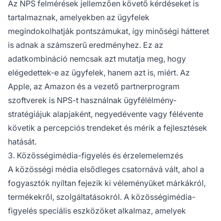
Az NPS felmérések jellemzően követő kérdéseket is
tartalmaznak, amelyekben az ügyfelek
megindokolhatják pontszámukat, így minőségi hátteret
is adnak a számszerű eredményhez. Ez az
adatkombináció nemcsak azt mutatja meg, hogy
elégedettek-e az ügyfelek, hanem azt is, miért. Az
Apple, az Amazon és a vezető partnerprogram
szoftverek is NPS-t használnak ügyfélélmény-
stratégiájuk alapjaként, negyedévente vagy félévente
követik a percepciós trendeket és mérik a fejlesztések
hatását.
3. Közösségimédia-figyelés és érzelemelemzés
A közösségi média elsődleges csatornává vált, ahol a
fogyasztók nyíltan fejezik ki véleményüket márkákról,
termékekről, szolgáltatásokról. A közösségimédia-
figyelés speciális eszközöket alkalmaz, amelyek