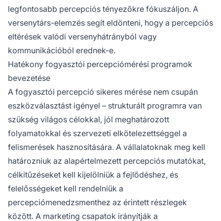
legfontosabb percepciós tényezőkre fókuszáljon. A
versenytárs-elemzés segít eldönteni, hogy a percepciós
eltérések valódi versenyhátrányból vagy
kommunikációból erednek-e.
Hatékony fogyasztói percepciómérési programok
bevezetése
A fogyasztói percepció sikeres mérése nem csupán
eszközválasztást igényel – strukturált programra van
szükség világos célokkal, jól meghatározott
folyamatokkal és szervezeti elkötelezettséggel a
felismerések hasznosítására. A vállalatoknak meg kell
határozniuk az alapértelmezett percepciós mutatókat,
célkitűzéseket kell kijelölniük a fejlődéshez, és
felelősségeket kell rendelniük a
percepciómenedzsmenthez az érintett részlegek
között. A marketing csapatok irányítják a