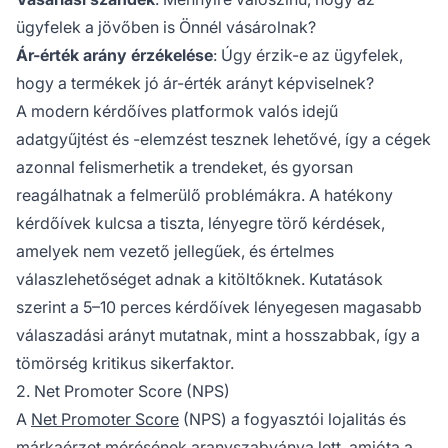
ügyfelek a jövőben is Önnél vásárolnak?
Ár-érték arány érzékelése
: Úgy érzik-e az ügyfelek,
hogy a termékek jó ár-érték arányt képviselnek?
A modern kérdőíves platformok valós idejű
adatgyűjtést és -elemzést tesznek lehetővé, így a cégek
azonnal felismerhetik a trendeket, és gyorsan
reagálhatnak a felmerülő problémákra. A hatékony
kérdőívek kulcsa a tiszta, lényegre törő kérdések,
amelyek nem vezető jellegűek, és értelmes
válaszlehetőséget adnak a kitöltőknek. Kutatások
szerint a 5–10 perces kérdőívek lényegesen magasabb
válaszadási arányt mutatnak, mint a hosszabbak, így a
tömörség kritikus sikerfaktor.
2. Net Promoter Score (NPS)
A
Net Promoter Score
(NPS) a fogyasztói lojalitás és
márkaérzet mérésének aranyszabványa lett, amióta a