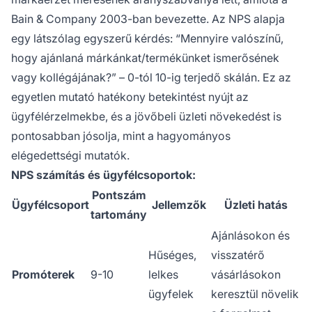
Bain & Company 2003-ban bevezette. Az NPS alapja
egy látszólag egyszerű kérdés: “Mennyire valószínű,
hogy ajánlaná márkánkat/termékünket ismerősének
vagy kollégájának?” – 0-tól 10-ig terjedő skálán. Ez az
egyetlen mutató hatékony betekintést nyújt az
ügyfélérzelmekbe, és a jövőbeli üzleti növekedést is
pontosabban jósolja, mint a hagyományos
elégedettségi mutatók.
NPS számítás és ügyfélcsoportok:
Pontszám
Ügyfélcsoport
Jellemzők
Üzleti hatás
tartomány
Ajánlásokon és
Hűséges,
visszatérő
Promóterek
9-10
lelkes
vásárlásokon
ügyfelek
keresztül növelik