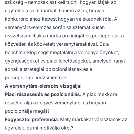
szükség – nemcsak azt kell tudni, hogyan látják az
ügyfelek a saját márkát, hanem azt is, hogy a
konkurenciához képest hogyan vélekednek róla. A
versenytárs-elemzés során szisztematikusan
összehasonlítják a márka pozícióját és percepcióját a
közvetlen és közvetett versenytársakéval. Ez a
benchmarking segít megtalálni a versenyelőnyöket,
gyengeségeket és piaci lehetőségeket, amelyek irányt
adnak a stratégiai pozícionálásnak és a
percepciómenedzsmentnek.
A versenytárs-elemzés vizsgálja:
Piaci részesedés és pozícionálás
: A piac mekkora
részét uralja az egyes versenytárs, és hogyan
pozícionálja magát?
Fogyasztói preferencia
: Mely márkákat választanak az
ügyfelek, és mi motiválja őket?