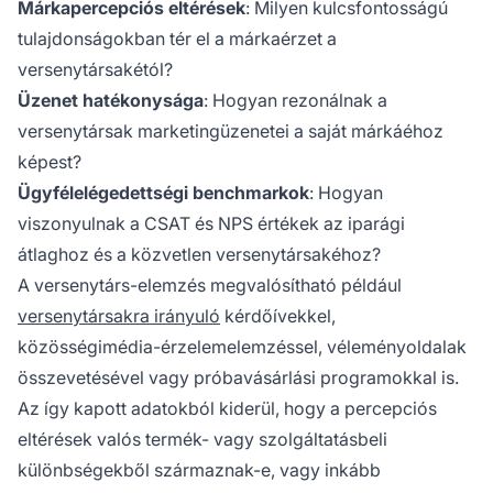
Márkapercepciós eltérések
: Milyen kulcsfontosságú
tulajdonságokban tér el a márkaérzet a
versenytársakétól?
Üzenet hatékonysága
: Hogyan rezonálnak a
versenytársak marketingüzenetei a saját márkáéhoz
képest?
Ügyfélelégedettségi benchmarkok
: Hogyan
viszonyulnak a CSAT és NPS értékek az iparági
átlaghoz és a közvetlen versenytársakéhoz?
A versenytárs-elemzés megvalósítható például
versenytársakra irányuló
kérdőívekkel,
közösségimédia-érzelemelemzéssel, véleményoldalak
összevetésével vagy próbavásárlási programokkal is.
Az így kapott adatokból kiderül, hogy a percepciós
eltérések valós termék- vagy szolgáltatásbeli
különbségekből származnak-e, vagy inkább