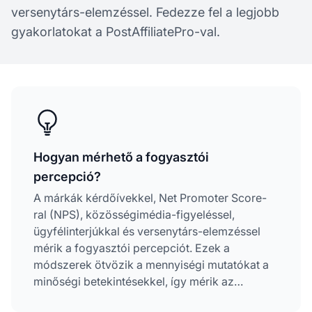
versenytárs-elemzéssel. Fedezze fel a legjobb
gyakorlatokat a PostAffiliatePro-val.
Hogyan mérhető a fogyasztói
percepció?
A márkák kérdőívekkel, Net Promoter Score-
ral (NPS), közösségimédia-figyeléssel,
ügyfélinterjúkkal és versenytárs-elemzéssel
mérik a fogyasztói percepciót. Ezek a
módszerek ötvözik a mennyiségi mutatókat a
minőségi betekintésekkel, így mérik az
ügyfélelégedettséget, lojalitást és az általános