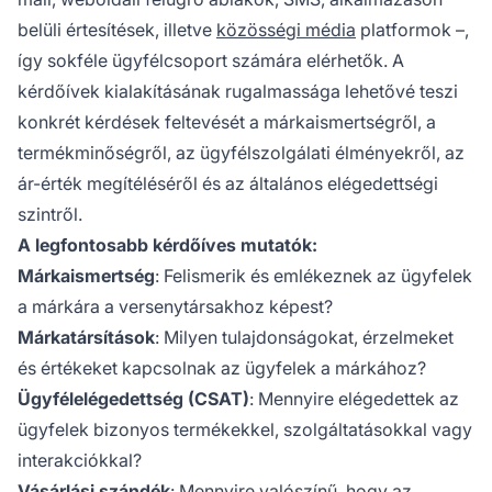
belüli értesítések, illetve
közösségi média
platformok –,
így sokféle ügyfélcsoport számára elérhetők. A
kérdőívek kialakításának rugalmassága lehetővé teszi
konkrét kérdések feltevését a márkaismertségről, a
termékminőségről, az ügyfélszolgálati élményekről, az
ár-érték megítéléséről és az általános elégedettségi
szintről.
A legfontosabb kérdőíves mutatók:
Márkaismertség
: Felismerik és emlékeznek az ügyfelek
a márkára a versenytársakhoz képest?
Márkatársítások
: Milyen tulajdonságokat, érzelmeket
és értékeket kapcsolnak az ügyfelek a márkához?
Ügyfélelégedettség (CSAT)
: Mennyire elégedettek az
ügyfelek bizonyos termékekkel, szolgáltatásokkal vagy
interakciókkal?
Vásárlási szándék
: Mennyire valószínű, hogy az