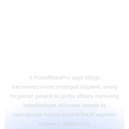
Készen áll a
linkstratégia
optimalizálására?
A PostAffiliatePro segít átfogó
linkmenedzsment-stratégiát kiépíteni, amely
forgalmat generál és javítja affiliate marketing
teljesítményét. Kövesse, kezelje és
optimalizálja összes kimenő linkjét egyetlen
hatékony platformról.