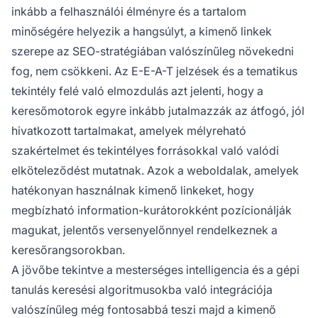
inkább a felhasználói élményre és a tartalom
minőségére helyezik a hangsúlyt, a kimenő linkek
szerepe az SEO-stratégiában valószínűleg növekedni
fog, nem csökkeni. Az E-E-A-T jelzések és a tematikus
tekintély felé való elmozdulás azt jelenti, hogy a
keresőmotorok egyre inkább jutalmazzák az átfogó, jól
hivatkozott tartalmakat, amelyek mélyreható
szakértelmet és tekintélyes forrásokkal való valódi
elköteleződést mutatnak. Azok a weboldalak, amelyek
hatékonyan használnak kimenő linkeket, hogy
megbízható information-kurátorokként pozícionálják
magukat, jelentős versenyelőnnyel rendelkeznek a
keresőrangsorokban.
A jövőbe tekintve a mesterséges intelligencia és a gépi
tanulás keresési algoritmusokba való integrációja
valószínűleg még fontosabbá teszi majd a kimenő