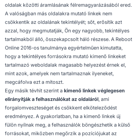
oldalak közötti áramlásának félremagyarázásából ered.
A valóságban más oldalakra mutató linkek nem
csökkentik az oldalának tekintélyét; sőt, erősítik azt
azzal, hogy megmutatják, Ön egy nagyobb, tekintélyes
tartalmakból álló, összekapcsolt háló részese. A Reboot
Online 2016-os tanulmánya egyértelműen kimutatta,
hogy a tekintélyes forrásokra mutató kimenő linkeket
tartalmazó weboldalak magasabb helyezést érnek el,
mint azok, amelyek nem tartalmaznak ilyeneket,
megcáfolva ezt a mítoszt.
Egy másik tévhit szerint a
kimenő linkek véglegesen
elirányítják a felhasználókat az oldaláról
, ami
forgalomveszteséget és csökkent elköteleződést
eredményez. A gyakorlatban, ha a kimenő linkek új
fülön nyílnak meg, a felhasználók böngészhetik a külső
forrásokat, miközben megőrzik a pozíciójukat az