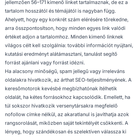
jellemzően 56–171 kimenő linket tartalmaznak, de ez a
tartalom hosszától és témájától is nagyban függ.
Ahelyett, hogy egy konkrét szám elérésére törekedne,
arra összpontosítson, hogy minden egyes link valódi
értéket adjon a tartalomhoz. Minden kimenő linknek
világos célt kell szolgálnia: további információt nyújtani,
kutatási eredményt alátámasztani, tanulást segítő
forrást ajánlani vagy forrást idézni.
Ha alacsony minőségű, spam jellegű vagy irreleváns
oldalakra hivatkozik, az árthat SEO-teljesítményének. A
keresőmotorok kevésbé megbízhatónak ítélhetik
oldalát, ha kétes forrásokhoz kapcsolódik. Emellett, ha
túl sokszor hivatkozik versenytársakra megfelelő
nofollow címke nélkül, az akaratlanul is javíthatja azok
rangsorolását, miközben saját tekintélyét csökkenti. A
lényeg, hogy szándékosan és szelektíven válassza ki