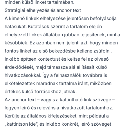
minden külső linket tartalmában.
Stratégiai elhelyezés és anchor text
A kimenő linkek elhelyezése jelentősen befolyásolja
hatásukat. Kutatások szerint a tartalom elején
elhelyezett linkek általában jobban teljesítenek, mint a
későbbiek. Ez azonban nem jelenti azt, hogy minden
fontos linket az első bekezdésbe kellene zsúfolni.
Inkább építsen kontextust és keltse fel az olvasó
érdeklődését, majd támassza alá állításait külső
hivatkozásokkal. Így a felhasználók továbbra is
elkötelezettek maradnak tartalma iránt, miközben
értékes külső forrásokhoz jutnak.
Az anchor text – vagyis a kattintható link szövege –
legyen leíró és releváns a hivatkozott tartalomhoz.
Kerülje az általános kifejezéseket, mint például a
„kattintson ide”, és inkább konkrét, leíró szöveget