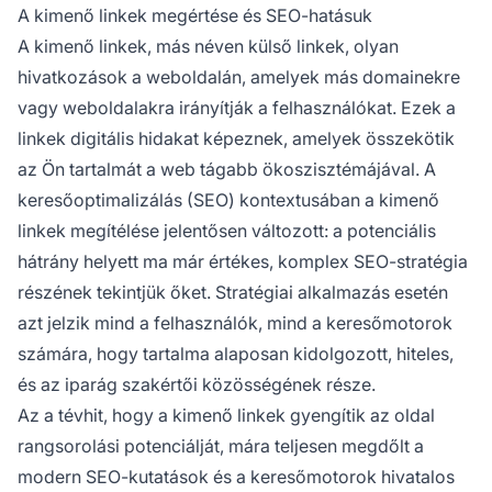
felhasználói élményt értékes kiegészítő
A kimenő linkek megértése és SEO-hatásuk
információk biztosításával, és stratégiai
A kimenő linkek, más néven külső linkek, olyan
alkalmazás esetén pozitív összefüggést
hivatkozások a weboldalán, amelyek más domainekre
mutathatnak a magasabb Google-
vagy weboldalakra irányítják a felhasználókat. Ezek a
rangsorolással.
linkek digitális hidakat képeznek, amelyek összekötik
az Ön tartalmát a web tágabb ökoszisztémájával. A
keresőoptimalizálás (SEO) kontextusában a kimenő
linkek megítélése jelentősen változott: a potenciális
hátrány helyett ma már értékes, komplex SEO-stratégia
részének tekintjük őket. Stratégiai alkalmazás esetén
azt jelzik mind a felhasználók, mind a keresőmotorok
számára, hogy tartalma alaposan kidolgozott, hiteles,
és az iparág szakértői közösségének része.
Az a tévhit, hogy a kimenő linkek gyengítik az oldal
rangsorolási potenciálját, mára teljesen megdőlt a
modern SEO-kutatások és a keresőmotorok hivatalos