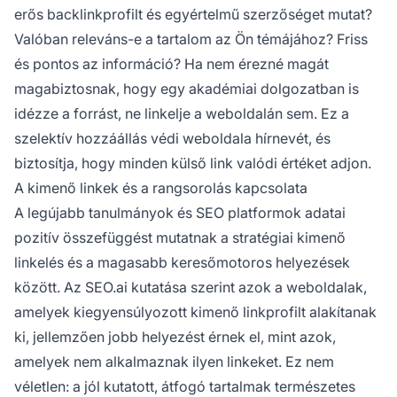
erős backlinkprofilt és egyértelmű szerzőséget mutat?
Valóban releváns-e a tartalom az Ön témájához? Friss
és pontos az információ? Ha nem érezné magát
magabiztosnak, hogy egy akadémiai dolgozatban is
idézze a forrást, ne linkelje a weboldalán sem. Ez a
szelektív hozzáállás védi weboldala hírnevét, és
biztosítja, hogy minden külső link valódi értéket adjon.
A kimenő linkek és a rangsorolás kapcsolata
A legújabb tanulmányok és SEO platformok adatai
pozitív összefüggést mutatnak a stratégiai kimenő
linkelés és a magasabb keresőmotoros helyezések
között. Az SEO.ai kutatása szerint azok a weboldalak,
amelyek kiegyensúlyozott kimenő linkprofilt alakítanak
ki, jellemzően jobb helyezést érnek el, mint azok,
amelyek nem alkalmaznak ilyen linkeket. Ez nem
véletlen: a jól kutatott, átfogó tartalmak természetes