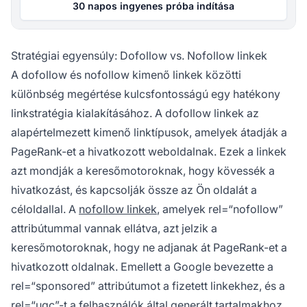
30 napos ingyenes próba indítása
Stratégiai egyensúly: Dofollow vs. Nofollow linkek
A dofollow és nofollow kimenő linkek közötti
különbség megértése kulcsfontosságú egy hatékony
linkstratégia kialakításához. A dofollow linkek az
alapértelmezett kimenő linktípusok, amelyek átadják a
PageRank-et a hivatkozott weboldalnak. Ezek a linkek
azt mondják a keresőmotoroknak, hogy kövessék a
hivatkozást, és kapcsolják össze az Ön oldalát a
céloldallal. A
nofollow linkek
, amelyek rel=“nofollow”
attribútummal vannak ellátva, azt jelzik a
keresőmotoroknak, hogy ne adjanak át PageRank-et a
hivatkozott oldalnak. Emellett a Google bevezette a
rel=“sponsored” attribútumot a fizetett linkekhez, és a
rel=“ugc”-t a felhasználók által generált tartalmakhoz.