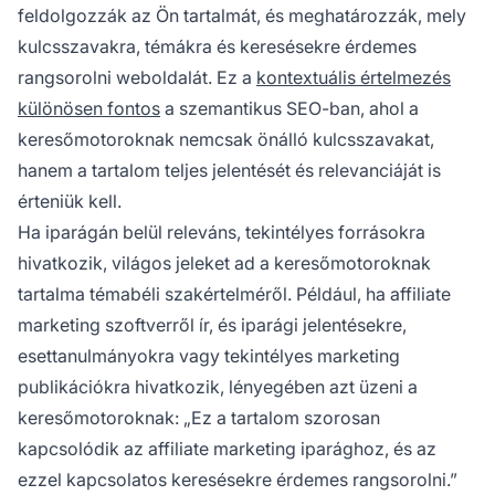
feldolgozzák az Ön tartalmát, és meghatározzák, mely
kulcsszavakra, témákra és keresésekre érdemes
rangsorolni weboldalát. Ez a
kontextuális értelmezés
különösen fontos
a szemantikus SEO-ban, ahol a
keresőmotoroknak nemcsak önálló kulcsszavakat,
hanem a tartalom teljes jelentését és relevanciáját is
érteniük kell.
Ha iparágán belül releváns, tekintélyes forrásokra
hivatkozik, világos jeleket ad a keresőmotoroknak
tartalma témabéli szakértelméről. Például, ha affiliate
marketing szoftverről ír, és iparági jelentésekre,
esettanulmányokra vagy tekintélyes marketing
publikációkra hivatkozik, lényegében azt üzeni a
keresőmotoroknak: „Ez a tartalom szorosan
kapcsolódik az affiliate marketing iparághoz, és az
ezzel kapcsolatos keresésekre érdemes rangsorolni.”