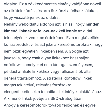
oldalon. Ez a zökkenőmentes élmény valójában növeli
az elköteleződést, és arra ösztönzi a felhasználókat,
hogy visszatérjenek az oldalra.
Néhány weboldaltulajdonos azt is hiszi, hogy
minden
kimenő linknek nofollow-nak kell lennie
az oldal
tekintélyének védelme érdekében. Ez a megközelítés
kontraproduktív, és azt jelzi a keresőmotoroknak, hogy
nem bízik egyetlen linkjében sem. A Google azt
javasolja, hogy csak olyan linkekhez használjon
nofollow-t, amelyeket nem támogat személyesen,
például affiliate linkekhez vagy felhasználók által
generált tartalomhoz. A stratégiai dofollow linkek
magas tekintélyű, releváns forrásokra
elengedhetetlenek a tematikus tekintély kialakításához.
A kimenő linkek jövője az SEO-stratégiában
Ahogy a keresőmotorok tovább fejlődnek és egyre