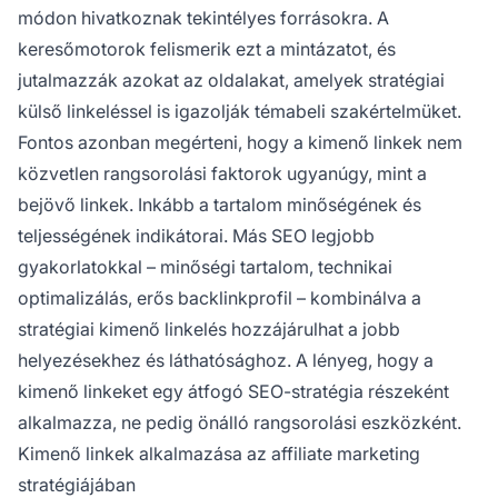
módon hivatkoznak tekintélyes forrásokra. A
keresőmotorok felismerik ezt a mintázatot, és
jutalmazzák azokat az oldalakat, amelyek stratégiai
külső linkeléssel is igazolják témabeli szakértelmüket.
Fontos azonban megérteni, hogy a kimenő linkek nem
közvetlen rangsorolási faktorok ugyanúgy, mint a
bejövő linkek. Inkább a tartalom minőségének és
teljességének indikátorai. Más SEO legjobb
gyakorlatokkal – minőségi tartalom, technikai
optimalizálás, erős backlinkprofil – kombinálva a
stratégiai kimenő linkelés hozzájárulhat a jobb
helyezésekhez és láthatósághoz. A lényeg, hogy a
kimenő linkeket egy átfogó SEO-stratégia részeként
alkalmazza, ne pedig önálló rangsorolási eszközként.
Kimenő linkek alkalmazása az affiliate marketing
stratégiájában