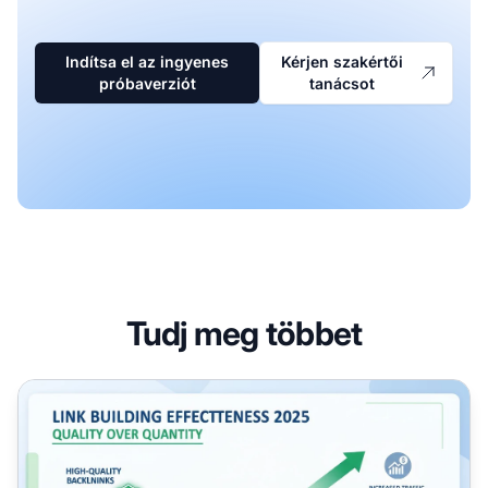
Indítsa el az ingyenes
Kérjen szakértői
próbaverziót
tanácsot
Tudj meg többet
A linképítés még mindig hatékony 2025-ben? Teljes útmu