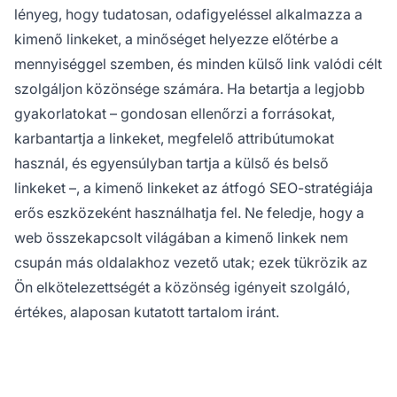
lényeg, hogy tudatosan, odafigyeléssel alkalmazza a
kimenő linkeket, a minőséget helyezze előtérbe a
mennyiséggel szemben, és minden külső link valódi célt
szolgáljon közönsége számára. Ha betartja a legjobb
gyakorlatokat – gondosan ellenőrzi a forrásokat,
karbantartja a linkeket, megfelelő attribútumokat
használ, és egyensúlyban tartja a külső és belső
linkeket –, a kimenő linkeket az átfogó SEO-stratégiája
erős eszközeként használhatja fel. Ne feledje, hogy a
web összekapcsolt világában a kimenő linkek nem
csupán más oldalakhoz vezető utak; ezek tükrözik az
Ön elkötelezettségét a közönség igényeit szolgáló,
értékes, alaposan kutatott tartalom iránt.