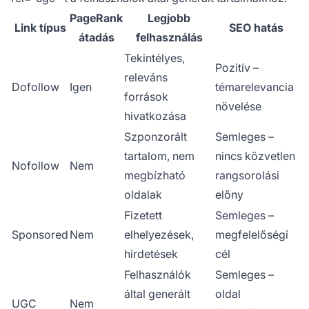
PageRank
Legjobb
Link típus
SEO hatás
átadás
felhasználás
Tekintélyes,
Pozitív –
releváns
Dofollow
Igen
témarelevancia
források
növelése
hivatkozása
Szponzorált
Semleges –
tartalom, nem
nincs közvetlen
Nofollow
Nem
megbízható
rangsorolási
oldalak
előny
Fizetett
Semleges –
Sponsored
Nem
elhelyezések,
megfelelőségi
hirdetések
cél
Felhasználók
Semleges –
által generált
oldal
UGC
Nem