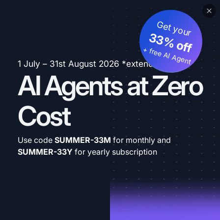
Get your
33% off
+ free AI Agent
1 July – 31st August 2026 *extended
AI Agents at Zero
Cost
Use code
SUMMER-33M
for monthly and
SUMMER-33Y
for yearly subscription