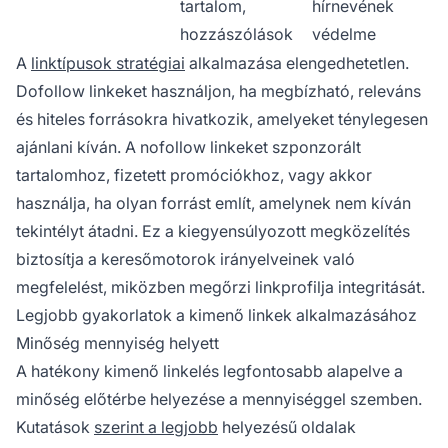
tartalom,
hírnevének
hozzászólások
védelme
A
linktípusok stratégiai
alkalmazása elengedhetetlen.
Dofollow linkeket használjon, ha megbízható, releváns
és hiteles forrásokra hivatkozik, amelyeket ténylegesen
ajánlani kíván. A nofollow linkeket szponzorált
tartalomhoz, fizetett promóciókhoz, vagy akkor
használja, ha olyan forrást említ, amelynek nem kíván
tekintélyt átadni. Ez a kiegyensúlyozott megközelítés
biztosítja a keresőmotorok irányelveinek való
megfelelést, miközben megőrzi linkprofilja integritását.
Legjobb gyakorlatok a kimenő linkek alkalmazásához
Minőség mennyiség helyett
A hatékony kimenő linkelés legfontosabb alapelve a
minőség előtérbe helyezése a mennyiséggel szemben.
Kutatások
szerint a legjobb
helyezésű oldalak