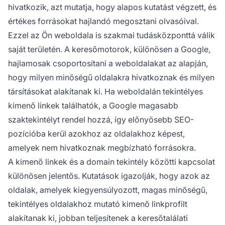
hivatkozik, azt mutatja, hogy alapos kutatást végzett, és
értékes forrásokat hajlandó megosztani olvasóival.
Ezzel az Ön weboldala is szakmai tudásközponttá válik
saját területén. A keresőmotorok, különösen a Google,
hajlamosak csoportosítani a weboldalakat az alapján,
hogy milyen minőségű oldalakra hivatkoznak és milyen
társításokat alakítanak ki. Ha weboldalán tekintélyes
kimenő linkek találhatók, a Google magasabb
szaktekintélyt rendel hozzá, így előnyösebb SEO-
pozícióba kerül azokhoz az oldalakhoz képest,
amelyek nem hivatkoznak megbízható forrásokra.
A kimenő linkek és a domain tekintély közötti kapcsolat
különösen jelentős. Kutatások igazolják, hogy azok az
oldalak, amelyek kiegyensúlyozott, magas minőségű,
tekintélyes oldalakhoz mutató kimenő linkprofilt
alakítanak ki, jobban teljesítenek a keresőtalálati