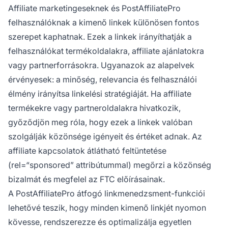
Affiliate marketingeseknek és PostAffiliatePro
felhasználóknak a kimenő linkek különösen fontos
szerepet kaphatnak. Ezek a linkek irányíthatják a
felhasználókat termékoldalakra, affiliate ajánlatokra
vagy partnerforrásokra. Ugyanazok az alapelvek
érvényesek: a minőség, relevancia és felhasználói
élmény irányítsa linkelési stratégiáját. Ha affiliate
termékekre vagy partneroldalakra hivatkozik,
győződjön meg róla, hogy ezek a linkek valóban
szolgálják közönsége igényeit és értéket adnak. Az
affiliate kapcsolatok átlátható feltüntetése
(rel=“sponsored” attribútummal) megőrzi a közönség
bizalmát és megfelel az FTC előírásainak.
A PostAffiliatePro átfogó linkmenedzsment-funkciói
lehetővé teszik, hogy minden kimenő linkjét nyomon
kövesse, rendszerezze és optimalizálja egyetlen