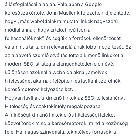
állásfoglalásai alapján. Valójában a Google
keresőszakértője, John Mueller kifejezetten kijelentette,
hogy „más weboldalakra mutató linkek nagyszerű
módjai annak, hogy értéket nyújtson a
felhasználóknak”, és segítik a források ellenőrzését,
valamint a tartalom relevanciájának jobb megértését. Ez
az alapvető szemléletváltás tette a kimenő linkeket a
modern SEO-stratégia elengedhetetlen elemévé,
különösen azoknál a weboldalaknál, amelyek
hitelességet akarnak felépíteni és javítani szeretnék
keresőmotoros helyezéseiket.
Hogyan javítják a kimenő linkek az SEO-teljesítményt
Hitelesség és szaktekintély megalapozása
A minőségi kimenő linkek erős hitelességi jeleket
közvetítenek mind a keresőmotorok, mind a közönség
felé. Ha magas színvonalú, tekintélyes forrásokra