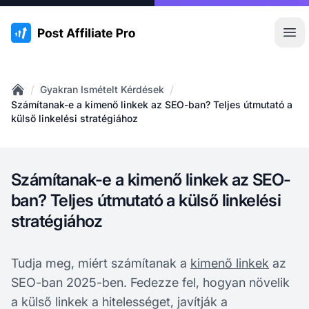
:site.title
Főm
/
/
Gyakran Ismételt Kérdések
Home
Számítanak-e a kimenő linkek az SEO-ban? Teljes útmutató a
külső linkelési stratégiához
Számítanak-e a kimenő linkek az SEO-
ban? Teljes útmutató a külső linkelési
stratégiához
Tudja meg, miért számítanak a
kimenő linkek
az
SEO-ban 2025-ben. Fedezze fel, hogyan növelik
a külső linkek a hitelességet, javítják a