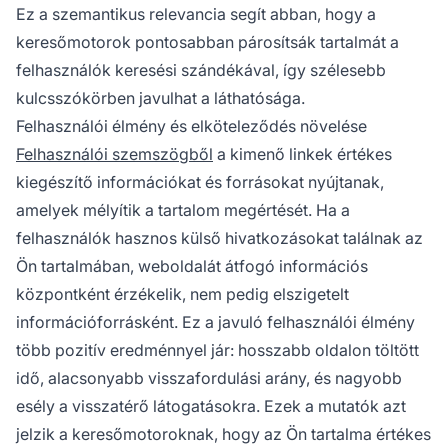
Ez a szemantikus relevancia segít abban, hogy a
keresőmotorok pontosabban párosítsák tartalmát a
felhasználók keresési szándékával, így szélesebb
kulcsszókörben javulhat a láthatósága.
Felhasználói élmény és elköteleződés növelése
Felhasználói szemszögből
a kimenő linkek értékes
kiegészítő információkat és forrásokat nyújtanak,
amelyek mélyítik a tartalom megértését. Ha a
felhasználók hasznos külső hivatkozásokat találnak az
Ön tartalmában, weboldalát átfogó információs
központként érzékelik, nem pedig elszigetelt
információforrásként. Ez a javuló felhasználói élmény
több pozitív eredménnyel jár: hosszabb oldalon töltött
idő, alacsonyabb visszafordulási arány, és nagyobb
esély a visszatérő látogatásokra. Ezek a mutatók azt
jelzik a keresőmotoroknak, hogy az Ön tartalma értékes