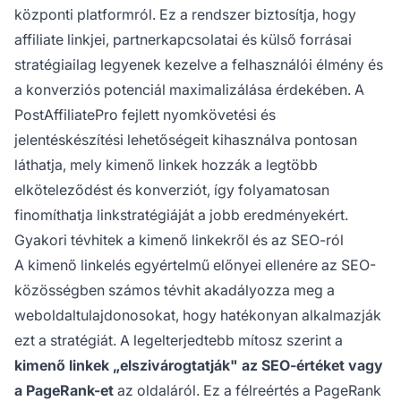
központi platformról. Ez a rendszer biztosítja, hogy
affiliate linkjei, partnerkapcsolatai és külső forrásai
stratégiailag legyenek kezelve a felhasználói élmény és
a konverziós potenciál maximalizálása érdekében. A
PostAffiliatePro fejlett nyomkövetési és
jelentéskészítési lehetőségeit kihasználva pontosan
láthatja, mely kimenő linkek hozzák a legtöbb
elköteleződést és konverziót, így folyamatosan
finomíthatja linkstratégiáját a jobb eredményekért.
Gyakori tévhitek a kimenő linkekről és az SEO-ról
A kimenő linkelés egyértelmű előnyei ellenére az SEO-
közösségben számos tévhit akadályozza meg a
weboldaltulajdonosokat, hogy hatékonyan alkalmazják
ezt a stratégiát. A legelterjedtebb mítosz szerint a
kimenő linkek „elszivárogtatják" az SEO-értéket vagy
a PageRank-et
az oldaláról. Ez a félreértés a PageRank