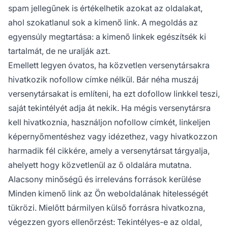
spam jellegűnek is értékelhetik azokat az oldalakat,
ahol szokatlanul sok a kimenő link. A megoldás az
egyensúly megtartása: a kimenő linkek egészítsék ki
tartalmát, de ne uralják azt.
Emellett legyen óvatos, ha közvetlen versenytársakra
hivatkozik nofollow címke nélkül. Bár néha muszáj
versenytársakat is említeni, ha ezt dofollow linkkel teszi,
saját tekintélyét adja át nekik. Ha mégis versenytársra
kell hivatkoznia, használjon nofollow címkét, linkeljen
képernyőmentéshez vagy idézethez, vagy hivatkozzon
harmadik fél cikkére, amely a versenytársat tárgyalja,
ahelyett hogy közvetlenül az ő oldalára mutatna.
Alacsony minőségű és irreleváns források kerülése
Minden kimenő link az Ön weboldalának hitelességét
tükrözi. Mielőtt bármilyen külső forrásra hivatkozna,
végezzen gyors ellenőrzést: Tekintélyes-e az oldal,