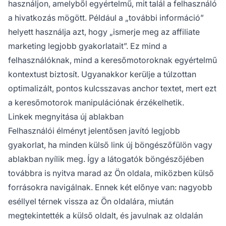
használjon, amelyből egyértelmű, mit talál a felhasználó
a hivatkozás mögött. Például a „további információ”
helyett használja azt, hogy „ismerje meg az affiliate
marketing legjobb gyakorlatait”. Ez mind a
felhasználóknak, mind a keresőmotoroknak egyértelmű
kontextust biztosít. Ugyanakkor kerülje a túlzottan
optimalizált, pontos kulcsszavas anchor textet, mert ezt
a keresőmotorok manipulációnak érzékelhetik.
Linkek megnyitása új ablakban
Felhasználói élményt jelentősen javító legjobb
gyakorlat, ha minden külső link új böngészőfülön vagy
ablakban nyílik meg. Így a látogatók böngészőjében
továbbra is nyitva marad az Ön oldala, miközben külső
forrásokra navigálnak. Ennek két előnye van: nagyobb
eséllyel térnek vissza az Ön oldalára, miután
megtekintették a külső oldalt, és javulnak az oldalán