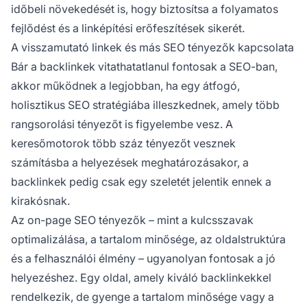
időbeli növekedését is, hogy biztosítsa a folyamatos
fejlődést és a linképítési erőfeszítések sikerét.
A visszamutató linkek és más SEO tényezők kapcsolata
Bár a backlinkek vitathatatlanul fontosak a SEO-ban,
akkor működnek a legjobban, ha egy átfogó,
holisztikus SEO stratégiába illeszkednek, amely több
rangsorolási tényezőt is figyelembe vesz. A
keresőmotorok több száz tényezőt vesznek
számításba a helyezések meghatározásakor, a
backlinkek pedig csak egy szeletét jelentik ennek a
kirakósnak.
Az on-page SEO tényezők – mint a kulcsszavak
optimalizálása, a tartalom minősége, az oldalstruktúra
és a felhasználói élmény – ugyanolyan fontosak a jó
helyezéshez. Egy oldal, amely kiváló backlinkekkel
rendelkezik, de gyenge a tartalom minősége vagy a