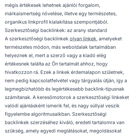
mégis értékesek lehetnek ajánlói forgalom,
márkaismertség növelése, illetve egy természetes,
organikus linkprofil kialakítása szempontjából.
Szerkesztőségi backlinkek: az arany standard
A szerkesztőségi backlinkek
olyan linkek
, amelyeket
természetes módon, más weboldalak tartalmában
helyeznek el, mert a szerző vagy a kiadó elég
értékesnek találta az Ön tartalmát ahhoz, hogy
hivatkozzon rá. Ezek a linkek érdemalapon születnek,
nem pedig kapcsolatfelvétel vagy tárgyalás útján, így a
legmegbízhatóbb és legértékesebb backlink-típusnak
számítanak. A keresőmotorok a szerkesztőségi linkeket
valódi ajánlásként ismerik fel, és nagy súllyal veszik
figyelembe algoritmusaikban. Szerkesztőségi
backlinkek szerzéséhez kiváló, eredeti tartalomra van
szükség, amely egyedi meglátásokat, megoldásokat