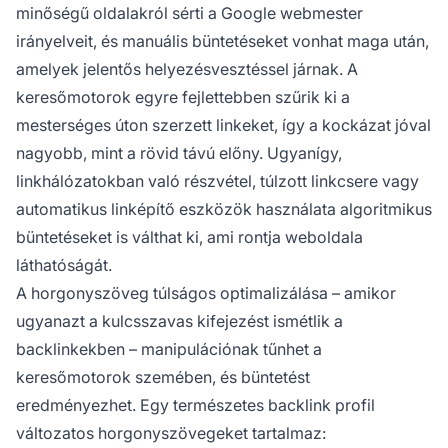
minőségű oldalakról sérti a Google webmester
irányelveit, és manuális büntetéseket vonhat maga után,
amelyek jelentős helyezésvesztéssel járnak. A
keresőmotorok egyre fejlettebben szűrik ki a
mesterséges úton szerzett linkeket, így a kockázat jóval
nagyobb, mint a rövid távú előny. Ugyanígy,
linkhálózatokban való részvétel, túlzott linkcsere vagy
automatikus linképítő eszközök használata algoritmikus
büntetéseket is válthat ki, ami rontja weboldala
láthatóságát.
A horgonyszöveg túlságos optimalizálása – amikor
ugyanazt a kulcsszavas kifejezést ismétlik a
backlinkekben – manipulációnak tűnhet a
keresőmotorok szemében, és büntetést
eredményezhet. Egy természetes backlink profil
változatos horgonyszövegeket tartalmaz: