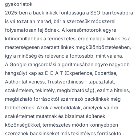
gyakorlatok
2025-ben a backlinkek fontossága a SEO-ban továbbra
is változatlan marad, bár a szerzésük módszerei
folyamatosan fejlődnek. A keresőmotorok egyre
kifinomultabbak a természetes, érdemalapú linkek és a
mesterségesen szerzett linkek megkülönböztetésében,
így a minőség és relevancia fontosabb, mint valaha.
A Google rangsorolási algoritmusában egyre nagyobb
hangsúlyt kap az E-E-A-T (Experience, Expertise,
Authoritativeness, Trustworthiness – tapasztalat,
szakértelem, tekintély, megbízhatóság), ezért a hiteles,
megbízható forrásoktól származó backlinkek még
többet érnek. Azok a weboldalak, amelyek valódi
szakértelmet mutatnak és bizalmat építenek
közönségükkel, természetes módon könnyebben
szereznek backlinkeket más tekintélyes forrásoktól.