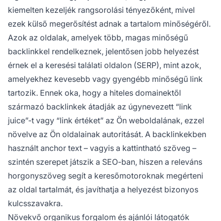
kiemelten kezeljék rangsorolási tényezőként, mivel
ezek külső megerősítést adnak a tartalom minőségéről.
Azok az oldalak, amelyek több, magas minőségű
backlinkkel rendelkeznek, jelentősen jobb helyezést
érnek el a keresési találati oldalon (SERP), mint azok,
amelyekhez kevesebb vagy gyengébb minőségű link
tartozik. Ennek oka, hogy a hiteles domainektől
származó backlinkek átadják az úgynevezett “link
juice”-t vagy “link értéket” az Ön weboldalának, ezzel
növelve az Ön oldalainak autoritását. A backlinkekben
használt anchor text – vagyis a kattintható szöveg –
szintén szerepet játszik a SEO-ban, hiszen a releváns
horgonyszöveg segít a keresőmotoroknak megérteni
az oldal tartalmát, és javíthatja a helyezést bizonyos
kulcsszavakra.
Növekvő organikus forgalom és ajánlói látogatók