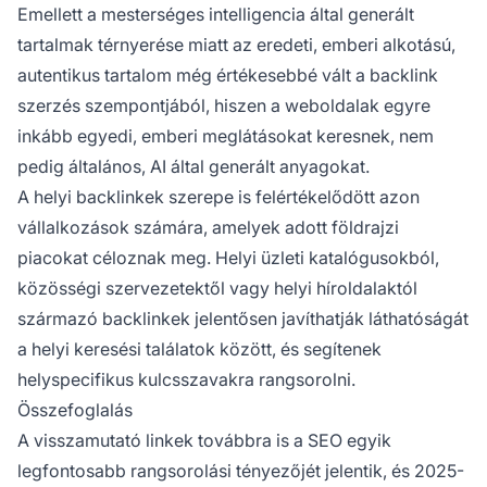
Emellett a mesterséges intelligencia által generált
tartalmak térnyerése miatt az eredeti, emberi alkotású,
autentikus tartalom még értékesebbé vált a backlink
szerzés szempontjából, hiszen a weboldalak egyre
inkább egyedi, emberi meglátásokat keresnek, nem
pedig általános, AI által generált anyagokat.
A helyi backlinkek szerepe is felértékelődött azon
vállalkozások számára, amelyek adott földrajzi
piacokat céloznak meg. Helyi üzleti katalógusokból,
közösségi szervezetektől vagy helyi híroldalaktól
származó backlinkek jelentősen javíthatják láthatóságát
a helyi keresési találatok között, és segítenek
helyspecifikus kulcsszavakra rangsorolni.
Összefoglalás
A visszamutató linkek továbbra is a SEO egyik
legfontosabb rangsorolási tényezőjét jelentik, és 2025-