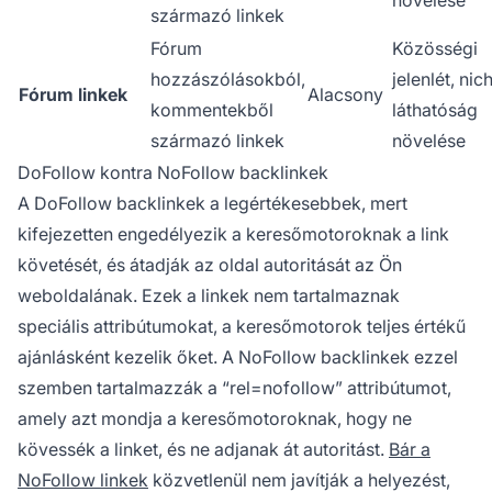
növelése
származó linkek
Fórum
Közösségi
hozzászólásokból,
jelenlét, nic
Fórum linkek
Alacsony
kommentekből
láthatóság
származó linkek
növelése
DoFollow kontra NoFollow backlinkek
A DoFollow backlinkek a legértékesebbek, mert
kifejezetten engedélyezik a keresőmotoroknak a link
követését, és átadják az oldal autoritását az Ön
weboldalának. Ezek a linkek nem tartalmaznak
speciális attribútumokat, a keresőmotorok teljes értékű
ajánlásként kezelik őket. A NoFollow backlinkek ezzel
szemben tartalmazzák a “rel=nofollow” attribútumot,
amely azt mondja a keresőmotoroknak, hogy ne
kövessék a linket, és ne adjanak át autoritást.
Bár a
NoFollow linkek
közvetlenül nem javítják a helyezést,