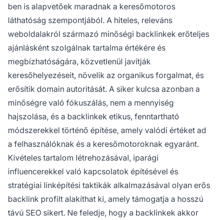
ben is alapvetőek maradnak a keresőmotoros
láthatóság szempontjából. A hiteles, releváns
weboldalakról származó minőségi backlinkek erőteljes
ajánlásként szolgálnak tartalma értékére és
megbízhatóságára, közvetlenül javítják
keresőhelyezéseit, növelik az organikus forgalmat, és
erősítik domain autoritását. A siker kulcsa azonban a
minőségre való fókuszálás, nem a mennyiség
hajszolása, és a backlinkek etikus, fenntartható
módszerekkel történő építése, amely valódi értéket ad
a felhasználóknak és a keresőmotoroknak egyaránt.
Kivételes tartalom létrehozásával, iparági
influencerekkel való kapcsolatok építésével és
stratégiai linképítési taktikák alkalmazásával olyan erős
backlink profilt alakíthat ki, amely támogatja a hosszú
távú SEO sikert. Ne feledje, hogy a backlinkek akkor