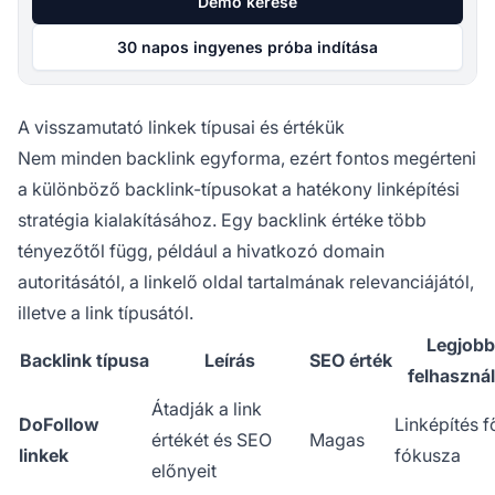
Demó kérése
30 napos ingyenes próba indítása
A visszamutató linkek típusai és értékük
Nem minden backlink egyforma, ezért fontos megérteni
a különböző backlink-típusokat a hatékony linképítési
stratégia kialakításához. Egy backlink értéke több
tényezőtől függ, például a hivatkozó domain
autoritásától, a linkelő oldal tartalmának relevanciájától,
illetve a link típusától.
Legjobb
Backlink típusa
Leírás
SEO érték
felhaszná
Átadják a link
DoFollow
Linképítés f
értékét és SEO
Magas
linkek
fókusza
előnyeit