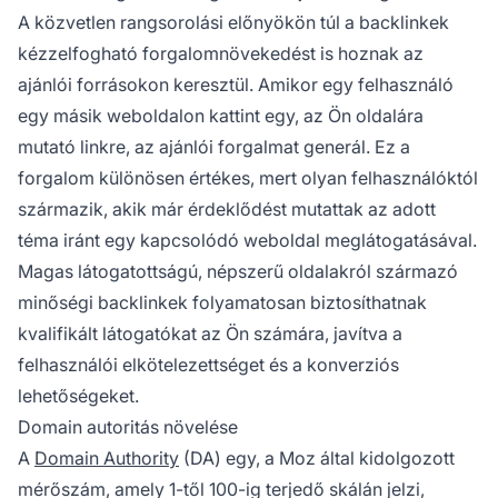
A közvetlen rangsorolási előnyökön túl a backlinkek
kézzelfogható forgalomnövekedést is hoznak az
ajánlói forrásokon keresztül. Amikor egy felhasználó
egy másik weboldalon kattint egy, az Ön oldalára
mutató linkre, az ajánlói forgalmat generál. Ez a
forgalom különösen értékes, mert olyan felhasználóktól
származik, akik már érdeklődést mutattak az adott
téma iránt egy kapcsolódó weboldal meglátogatásával.
Magas látogatottságú, népszerű oldalakról származó
minőségi backlinkek folyamatosan biztosíthatnak
kvalifikált látogatókat az Ön számára, javítva a
felhasználói elkötelezettséget és a konverziós
lehetőségeket.
Domain autoritás növelése
A
Domain Authority
(DA) egy, a Moz által kidolgozott
mérőszám, amely 1-től 100-ig terjedő skálán jelzi,