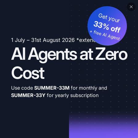
Get your
33% off
+ free AI Agent
1 July – 31st August 2026 *extended
AI Agents at Zero
Cost
Use code
SUMMER-33M
for monthly and
SUMMER-33Y
for yearly subscription