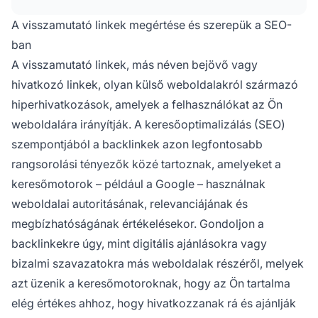
javítják a keresőben való helyezést, növelik a
szerves forgalmat, és erősítik a domain
A visszamutató linkek megértése és szerepük a SEO-
autoritást.
ban
A visszamutató linkek, más néven bejövő vagy
hivatkozó linkek, olyan külső weboldalakról származó
hiperhivatkozások, amelyek a felhasználókat az Ön
weboldalára irányítják. A keresőoptimalizálás (SEO)
szempontjából a backlinkek azon legfontosabb
rangsorolási tényezők közé tartoznak, amelyeket a
keresőmotorok – például a Google – használnak
weboldalai autoritásának, relevanciájának és
megbízhatóságának értékelésekor. Gondoljon a
backlinkekre úgy, mint digitális ajánlásokra vagy
bizalmi szavazatokra más weboldalak részéről, melyek
azt üzenik a keresőmotoroknak, hogy az Ön tartalma
elég értékes ahhoz, hogy hivatkozzanak rá és ajánlják