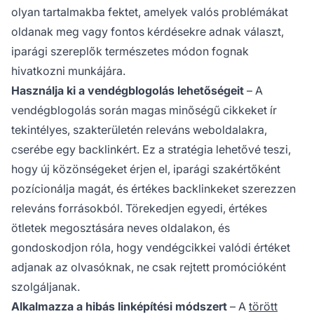
olyan tartalmakba fektet, amelyek valós problémákat
oldanak meg vagy fontos kérdésekre adnak választ,
iparági szereplők természetes módon fognak
hivatkozni munkájára.
Használja ki a vendégblogolás lehetőségeit
– A
vendégblogolás során magas minőségű cikkeket ír
tekintélyes, szakterületén releváns weboldalakra,
cserébe egy backlinkért. Ez a stratégia lehetővé teszi,
hogy új közönségeket érjen el, iparági szakértőként
pozícionálja magát, és értékes backlinkeket szerezzen
releváns forrásokból. Törekedjen egyedi, értékes
ötletek megosztására neves oldalakon, és
gondoskodjon róla, hogy vendégcikkei valódi értéket
adjanak az olvasóknak, ne csak rejtett promócióként
szolgáljanak.
Alkalmazza a hibás linképítési módszert
– A
törött