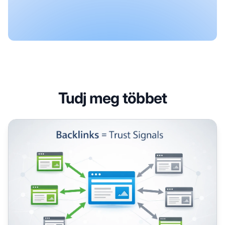
Tudj meg többet
Miért fontosak a visszamutató linkek a blogod SEO-jában