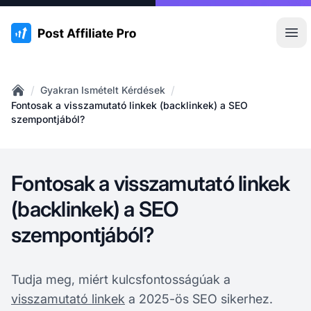
:site.title
Főm
/
/
Gyakran Ismételt Kérdések
Home
Fontosak a visszamutató linkek (backlinkek) a SEO
szempontjából?
Fontosak a visszamutató linkek
(backlinkek) a SEO
szempontjából?
Tudja meg, miért kulcsfontosságúak a
visszamutató linkek
a 2025-ös SEO sikerhez.