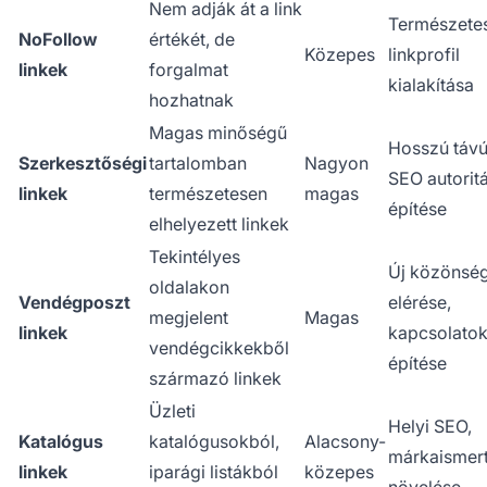
Nem adják át a link
Természete
NoFollow
értékét, de
Közepes
linkprofil
linkek
forgalmat
kialakítása
hozhatnak
Magas minőségű
Hosszú táv
Szerkesztőségi
tartalomban
Nagyon
SEO autorit
linkek
természetesen
magas
építése
elhelyezett linkek
Tekintélyes
Új közönsé
oldalakon
Vendégposzt
elérése,
megjelent
Magas
linkek
kapcsolato
vendégcikkekből
építése
származó linkek
Üzleti
Helyi SEO,
Katalógus
katalógusokból,
Alacsony-
márkaismer
linkek
iparági listákból
közepes