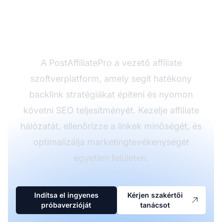
fellendítse SEO-ját a
PostAffiliatePro-val?
A PostAffiliatePro a vezető affiliate
szoftverplatform, amely segít hatékony
backlink stratégiákat építeni és nyomon
követni SEO teljesítményét. Kezelje affiliate
hálózatát, ellenőrizze a linkek minőségét, és
optimalizálja marketingtevékenységét
egyetlen felületen.
Indítsa el ingyenes
Kérjen szakértői
próbaverzióját
tanácsot