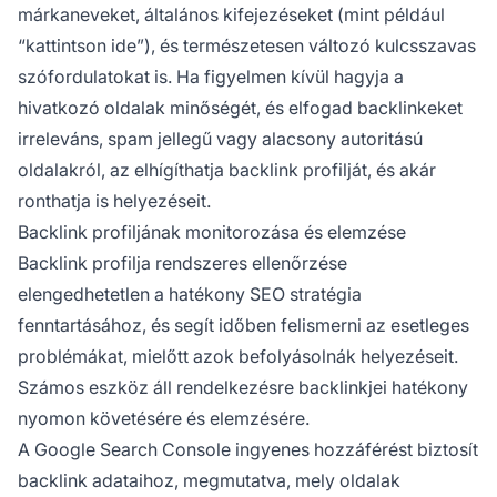
márkaneveket, általános kifejezéseket (mint például
“kattintson ide”), és természetesen változó kulcsszavas
szófordulatokat is. Ha figyelmen kívül hagyja a
hivatkozó oldalak minőségét, és elfogad backlinkeket
irreleváns, spam jellegű vagy alacsony autoritású
oldalakról, az elhígíthatja backlink profilját, és akár
ronthatja is helyezéseit.
Backlink profiljának monitorozása és elemzése
Backlink profilja rendszeres ellenőrzése
elengedhetetlen a hatékony SEO stratégia
fenntartásához, és segít időben felismerni az esetleges
problémákat, mielőtt azok befolyásolnák helyezéseit.
Számos eszköz áll rendelkezésre backlinkjei hatékony
nyomon követésére és elemzésére.
A Google Search Console ingyenes hozzáférést biztosít
backlink adataihoz, megmutatva, mely oldalak