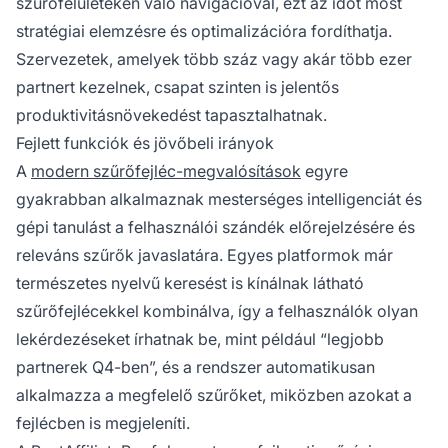
szűrőfelületeken való navigációval, ezt az időt most
stratégiai elemzésre és optimalizációra fordíthatja.
Szervezetek, amelyek több száz vagy akár több ezer
partnert kezelnek, csapat szinten is jelentős
produktivitásnövekedést tapasztalhatnak.
Fejlett funkciók és jövőbeli irányok
A
modern szűrőfejléc-megvalósítások
egyre
gyakrabban alkalmaznak mesterséges intelligenciát és
gépi tanulást a felhasználói szándék előrejelzésére és
releváns szűrők javaslatára. Egyes platformok már
természetes nyelvű keresést is kínálnak látható
szűrőfejlécekkel kombinálva, így a felhasználók olyan
lekérdezéseket írhatnak be, mint például “legjobb
partnerek Q4-ben”, és a rendszer automatikusan
alkalmazza a megfelelő szűrőket, miközben azokat a
fejlécben is megjeleníti.