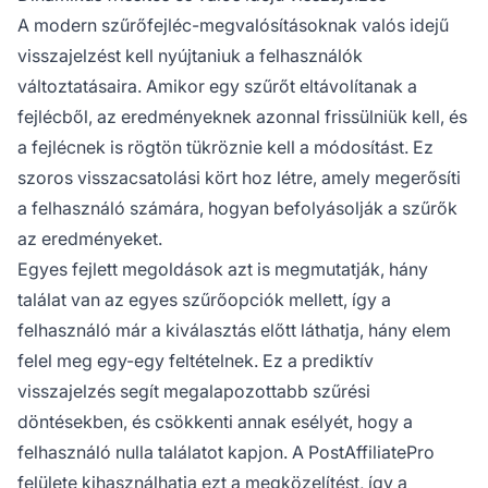
A modern szűrőfejléc-megvalósításoknak valós idejű
visszajelzést kell nyújtaniuk a felhasználók
változtatásaira. Amikor egy szűrőt eltávolítanak a
fejlécből, az eredményeknek azonnal frissülniük kell, és
a fejlécnek is rögtön tükröznie kell a módosítást. Ez
szoros visszacsatolási kört hoz létre, amely megerősíti
a felhasználó számára, hogyan befolyásolják a szűrők
az eredményeket.
Egyes fejlett megoldások azt is megmutatják, hány
találat van az egyes szűrőopciók mellett, így a
felhasználó már a kiválasztás előtt láthatja, hány elem
felel meg egy-egy feltételnek. Ez a prediktív
visszajelzés segít megalapozottabb szűrési
döntésekben, és csökkenti annak esélyét, hogy a
felhasználó nulla találatot kapjon. A PostAffiliatePro
felülete kihasználhatja ezt a megközelítést, így a