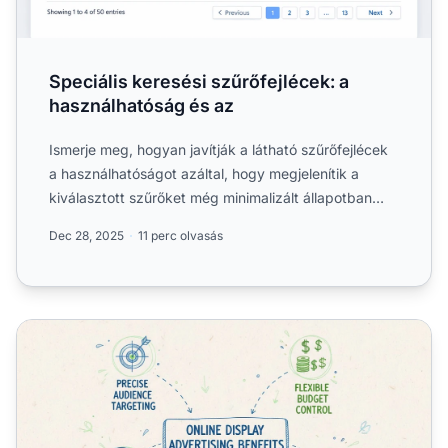
Speciális keresési szűrőfejlécek: a
használhatóság és az
Ismerje meg, hogyan javítják a látható szűrőfejlécek
a használhatóságot azáltal, hogy megjelenítik a
kiválasztott szűrőket még minimalizált állapotban
is....
Dec 28, 2025
11 perc olvasás
Mik az online display hirdetések előnyei? Teljes előnykala