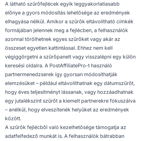
A látható szűrőfejlécek egyik leggyakorlatiasabb
előnye a gyors módosítás lehetősége az eredmények
elhagyása nélkül. Amikor a szűrők eltávolítható címkék
formájában jelennek meg a fejlécben, a felhasználók
azonnal törölhetnek egyes szűrőket vagy akár az
összeset egyetlen kattintással. Ehhez nem kell
végiggörgetni a szűrőpanelt vagy visszalépni egy külön
keresési oldalra. A PostAffiliatePro-t használó
partnermenedzserek így gyorsan módosíthatják
elemzésüket – például eltávolíthatnak egy dátumszűrőt,
hogy éves teljesítményt lássanak, vagy hozzáadhatnak
egy jutalékszint szűrőt a kiemelt partnerekre fókuszálva
– anélkül, hogy elveszítenék helyüket az eredmények
között.
A szűrők fejlécből való kezelhetősége támogatja az
adatfelfedező munkát is. A felhasználók bátrabban