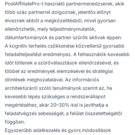
PostAffiliatePro-t használó partnermenedzserek, akik
több száz partnerrel dolgoznak, jelentős előnyt
élveznek ebből a megközelítésből, mivel gyorsan
ellenőrizhetik, mely teljesítménymutatók,
dátumtartományok és partner szűrők aktívak éppen.
A kognitív terhelés csökkenése közvetlenül gyorsabb
feladatteljesítést eredményez. A felhasználók kevesebb
időt töltenek a szűrőválasztások ellenőrzésével, és
többet az eredmények elemzésével és stratégiai
döntések meghozatalával. Az információs
architektúráról szóló tanulmányok szerint az, ha
kevesebb lépés szükséges a rendszerállapot
megértéséhez, akár 20–30%-kal is javíthatja a
feladatvégzés sebességét, a felület összetettségétől
függően.
Egyszerűbb adatkezelés és gyors módosítások