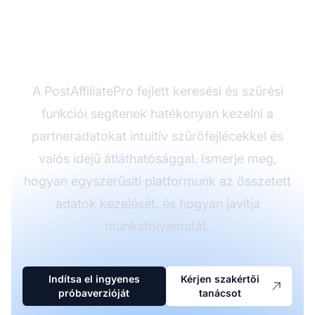
partneradat-kezelését
a PostAffiliatePro-val
A PostAffiliatePro fejlett keresési és szűrési
funkciói segítenek hatékonyan kezelni a
partneradatokat intuitív szűrőfejlécekkel és
valós idejű átláthatósággal. Ismerje meg,
hogyan egyszerűsíti platformunk az összetett
adatok kezelését, és hogyan javítja
munkafolyamatát.
Indítsa el ingyenes
Kérjen szakértői
próbaverzióját
tanácsot