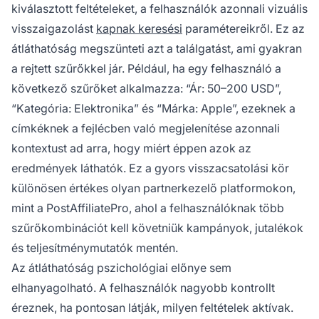
kiválasztott feltételeket, a felhasználók azonnali vizuális
visszaigazolást
kapnak keresési
paramétereikről. Ez az
átláthatóság megszünteti azt a találgatást, ami gyakran
a rejtett szűrőkkel jár. Például, ha egy felhasználó a
következő szűrőket alkalmazza: “Ár: 50–200 USD”,
“Kategória: Elektronika” és “Márka: Apple”, ezeknek a
címkéknek a fejlécben való megjelenítése azonnali
kontextust ad arra, hogy miért éppen azok az
eredmények láthatók. Ez a gyors visszacsatolási kör
különösen értékes olyan partnerkezelő platformokon,
mint a PostAffiliatePro, ahol a felhasználóknak több
szűrőkombinációt kell követniük kampányok, jutalékok
és teljesítménymutatók mentén.
Az átláthatóság pszichológiai előnye sem
elhanyagolható. A felhasználók nagyobb kontrollt
éreznek, ha pontosan látják, milyen feltételek aktívak.