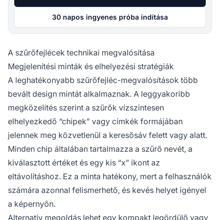
30 napos ingyenes próba indítása
A szűrőfejlécek technikai megvalósítása
Megjelenítési minták és elhelyezési stratégiák
A leghatékonyabb szűrőfejléc-megvalósítások több
bevált design mintát alkalmaznak. A leggyakoribb
megközelítés szerint a szűrők vízszintesen
elhelyezkedő “chipek” vagy címkék formájában
jelennek meg közvetlenül a keresősáv felett vagy alatt.
Minden chip általában tartalmazza a szűrő nevét, a
kiválasztott értéket és egy kis “x” ikont az
eltávolításhoz. Ez a minta hatékony, mert a felhasználók
számára azonnal felismerhető, és kevés helyet igényel
a képernyőn.
Alternatív megoldás lehet egy kompakt legördülő vagy