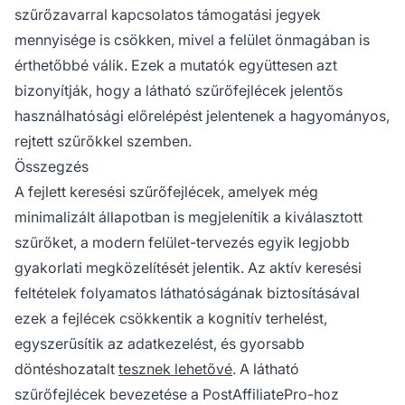
szűrőzavarral kapcsolatos támogatási jegyek
mennyisége is csökken, mivel a felület önmagában is
érthetőbbé válik. Ezek a mutatók együttesen azt
bizonyítják, hogy a látható szűrőfejlécek jelentős
használhatósági előrelépést jelentenek a hagyományos,
rejtett szűrőkkel szemben.
Összegzés
A fejlett keresési szűrőfejlécek, amelyek még
minimalizált állapotban is megjelenítik a kiválasztott
szűrőket, a modern felület-tervezés egyik legjobb
gyakorlati megközelítését jelentik. Az aktív keresési
feltételek folyamatos láthatóságának biztosításával
ezek a fejlécek csökkentik a kognitív terhelést,
egyszerűsítik az adatkezelést, és gyorsabb
döntéshozatalt
tesznek lehetővé
. A látható
szűrőfejlécek bevezetése a PostAffiliatePro-hoz