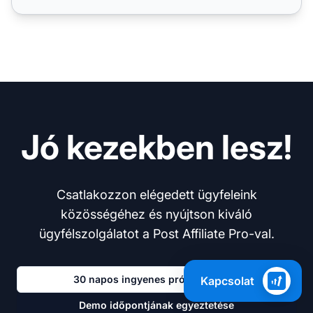
Jó kezekben lesz!
Csatlakozzon elégedett ügyfeleink
közösségéhez és nyújtson kiváló
ügyfélszolgálatot a Post Affiliate Pro-val.
30 napos ingyenes próba kezdése
Kapcsolat
Demo időpontjának egyeztetése