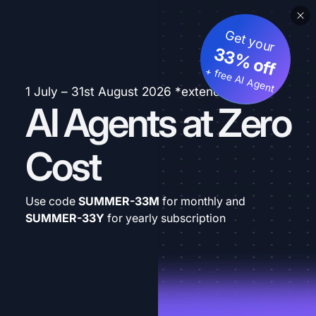
Get your
33% off
+ free AI Agent
1 July – 31st August 2026 *extended
AI Agents at Zero
Cost
Use code
SUMMER-33M
for monthly and
SUMMER-33Y
for yearly subscription