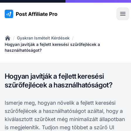
:site.title
Főm
/
/
Gyakran Ismételt Kérdések
Home
Hogyan javítják a fejlett keresési szűrőfejlécek a
használhatóságot?
Hogyan javítják a fejlett keresési
szűrőfejlécek a használhatóságot?
Ismerje meg, hogyan növelik a fejlett keresési
szűrőfejlécek a használhatóságot azáltal, hogy a
kiválasztott szűrőket még minimalizált állapotban
is megjelenítik. Tudjon meg többet a szűrő UI