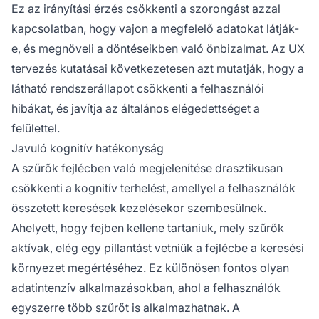
Ez az irányítási érzés csökkenti a szorongást azzal
kapcsolatban, hogy vajon a megfelelő adatokat látják-
e, és megnöveli a döntéseikben való önbizalmat. Az UX
tervezés kutatásai következetesen azt mutatják, hogy a
látható rendszerállapot csökkenti a felhasználói
hibákat, és javítja az általános elégedettséget a
felülettel.
Javuló kognitív hatékonyság
A szűrők fejlécben való megjelenítése drasztikusan
csökkenti a kognitív terhelést, amellyel a felhasználók
összetett keresések kezelésekor szembesülnek.
Ahelyett, hogy fejben kellene tartaniuk, mely szűrők
aktívak, elég egy pillantást vetniük a fejlécbe a keresési
környezet megértéséhez. Ez különösen fontos olyan
adatintenzív alkalmazásokban, ahol a felhasználók
egyszerre több
szűrőt is alkalmazhatnak. A