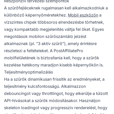
Reszponzív tervezési szempontok
A szűrőfejléceknek rugalmasan kell alkalmazkodniuk a
különböző képernyőméretekhez.
Mobil eszközön
a
vízszintes chipek többsoros elrendezésbe törhetnek,
vagy kompaktabb megjelenítés váltja fel őket. Egyes
megoldások mobilon szűrőszámláló jelzést
alkalmaznak (pl. “3 aktív szűrő”), amely érintésre
részletezi a feltételeket. A PostAffiliatePro
mobilfelületének is biztosítania kell, hogy a szűrők
kezelése hatékony maradjon kisebb képernyőkön is.
Teljesítményoptimalizálás
Ha a szűrők dinamikusan frissítik az eredményeket, a
teljesítmény kulcsfontosságú. Alkalmazzon
debouncingot vagy throttlingot, hogy elkerülje a túlzott
API-hívásokat a szűrők módosításakor. Használjon
skeleton loadingot vagy progresszív renderelést, hogy