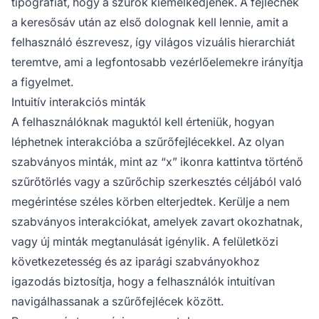
tipográfiát, hogy a szűrők kiemelkedjenek. A fejlécnek
a keresősáv után az első dolognak kell lennie, amit a
felhasználó észrevesz, így világos vizuális hierarchiát
teremtve, ami a legfontosabb vezérlőelemekre irányítja
a figyelmet.
Intuitív interakciós minták
A felhasználóknak maguktól kell érteniük, hogyan
léphetnek interakcióba a szűrőfejlécekkel. Az olyan
szabványos minták, mint az “x” ikonra kattintva történő
szűrőtörlés vagy a szűrőchip szerkesztés céljából való
megérintése széles körben elterjedtek. Kerülje a nem
szabványos interakciókat, amelyek zavart okozhatnak,
vagy új minták megtanulását igénylik. A felületközi
következetesség és az iparági szabványokhoz
igazodás biztosítja, hogy a felhasználók intuitívan
navigálhassanak a szűrőfejlécek között.