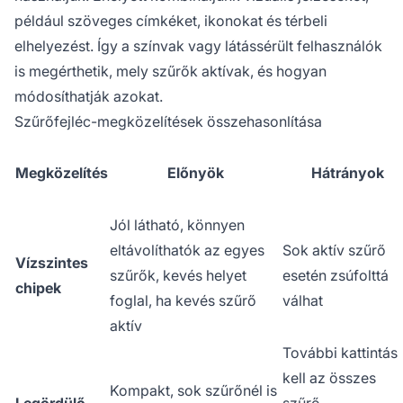
például szöveges címkéket, ikonokat és térbeli
elhelyezést. Így a színvak vagy látássérült felhasználók
is megérthetik, mely szűrők aktívak, és hogyan
módosíthatják azokat.
Szűrőfejléc-megközelítések összehasonlítása
Megközelítés
Előnyök
Hátrányok
Jól látható, könnyen
eltávolíthatók az egyes
Sok aktív szűrő
Vízszintes
szűrők, kevés helyet
esetén zsúfolttá
chipek
foglal, ha kevés szűrő
válhat
aktív
További kattintás
kell az összes
Kompakt, sok szűrőnél is
Legördülő
szűrő