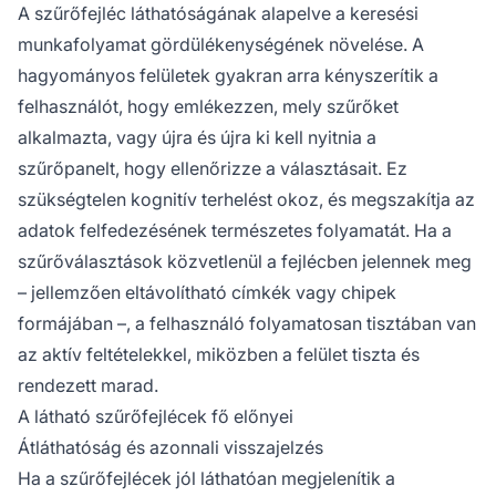
A szűrőfejléc láthatóságának alapelve a keresési
munkafolyamat gördülékenységének növelése. A
hagyományos felületek gyakran arra kényszerítik a
felhasználót, hogy emlékezzen, mely szűrőket
alkalmazta, vagy újra és újra ki kell nyitnia a
szűrőpanelt, hogy ellenőrizze a választásait. Ez
szükségtelen kognitív terhelést okoz, és megszakítja az
adatok felfedezésének természetes folyamatát. Ha a
szűrőválasztások közvetlenül a fejlécben jelennek meg
– jellemzően eltávolítható címkék vagy chipek
formájában –, a felhasználó folyamatosan tisztában van
az aktív feltételekkel, miközben a felület tiszta és
rendezett marad.
A látható szűrőfejlécek fő előnyei
Átláthatóság és azonnali visszajelzés
Ha a szűrőfejlécek jól láthatóan megjelenítik a