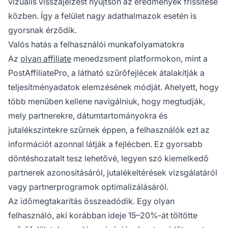
vizuális visszajelzést nyújtson az eredmények frissítése
közben. Így a felület nagy adathalmazok esetén is
gyorsnak érződik.
Valós hatás a felhasználói munkafolyamatokra
Az
olyan affiliate
menedzsment platformokon, mint a
PostAffiliatePro, a látható szűrőfejlécek átalakítják a
teljesítményadatok elemzésének módját. Ahelyett, hogy
több menüben kellene navigálniuk, hogy megtudják,
mely partnerekre, dátumtartományokra és
jutalékszintekre szűrnek éppen, a felhasználók ezt az
információt azonnal látják a fejlécben. Ez gyorsabb
döntéshozatalt tesz lehetővé, legyen szó kiemelkedő
partnerek azonosításáról, jutalékeltérések vizsgálatáról
vagy partnerprogramok optimalizálásáról.
Az időmegtakarítás összeadódik. Egy olyan
felhasználó, aki korábban ideje 15–20%-át töltötte