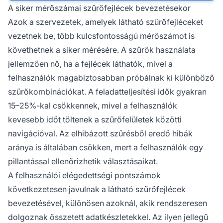
A siker mérőszámai szűrőfejlécek bevezetésekor
Azok a szervezetek, amelyek látható szűrőfejléceket
vezetnek be, több kulcsfontosságú mérőszámot is
követhetnek a siker mérésére. A szűrők használata
jellemzően nő, ha a fejlécek láthatók, mivel a
felhasználók magabiztosabban próbálnak ki különböző
szűrőkombinációkat. A feladatteljesítési idők gyakran
15–25%-kal csökkennek, mivel a felhasználók
kevesebb időt töltenek a szűrőfelületek közötti
navigációval. Az elhibázott szűrésből eredő hibák
aránya is általában csökken, mert a felhasználók egy
pillantással ellenőrizhetik választásaikat.
A felhasználói elégedettségi pontszámok
következetesen javulnak a látható szűrőfejlécek
bevezetésével, különösen azoknál, akik rendszeresen
dolgoznak összetett adatkészletekkel. Az ilyen jellegű