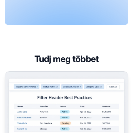
Tudj meg többet
Speciális keresési szűrőfejlécek: a használhatóság és az