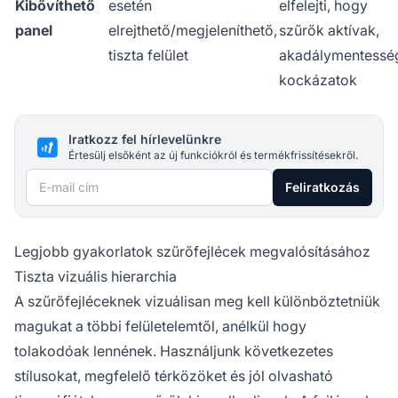
Kibővíthető
esetén
elfelejti, hogy
panel
elrejthető/megjeleníthető,
szűrők aktívak,
tiszta felület
akadálymentessé
kockázatok
Iratkozz fel hírlevelünkre
Értesülj elsőként az új funkciókról és termékfrissítésekről.
E-mail cím
Feliratkozás
Legjobb gyakorlatok szűrőfejlécek megvalósításához
Tiszta vizuális hierarchia
A szűrőfejléceknek vizuálisan meg kell különböztetniük
magukat a többi felületelemtől, anélkül hogy
tolakodóak lennének. Használjunk következetes
stílusokat, megfelelő térközöket és jól olvasható