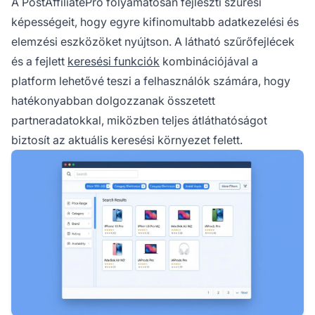
A PostAffiliatePro folyamatosan fejleszti szűrési
képességeit, hogy egyre kifinomultabb adatkezelési és
elemzési eszközöket nyújtson. A látható szűrőfejlécek
és a fejlett
keresési funkciók
kombinációjával a
platform lehetővé teszi a felhasználók számára, hogy
hatékonyabban dolgozzanak összetett
partneradatokkal, miközben teljes átláthatóságot
biztosít az aktuális keresési környezet felett.