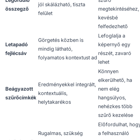
jól skálázható, tiszta
összegző
megtekintéséhez,
felület
kevésbé
felfedezhető
Lefoglalja a
Görgetés közben is
Letapadó
képernyő egy
mindig látható,
fejlécsáv
részét, zavaró
folyamatos kontextust ad
lehet
Könnyen
elkerülhető, ha
Eredményekkel integrált,
Beágyazott
nem elég
kontextuális,
szűrőcímkék
hangsúlyos,
helytakarékos
nehézkes több
szűrő kezelése
Előfordulhat, hog
Rugalmas, szükség
a felhasználó