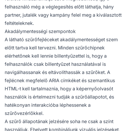
felhasználó még a véglegesítés előtt láthatja, hány
partner, jutalék vagy kampány felel meg a kiválasztott
feltételeknek.
Akadálymentességi szempontok
A látható szűrőfejléceket akadálymentességet szem
előtt tartva kell tervezni. Minden szűrőchipnek
elérhetőnek kell lennie billentyűzettel is, hogy a
felhasználók csak billentyűzet használatával is
navigálhassanak és eltávolíthassák a szűrőket. A
fejlécnek megfelelő ARIA címkéket és szemantikus
HTML-t kell tartalmaznia, hogy a képernyőolvasót
használók is értelmezni tudják a szűrőállapotot, és
hatékonyan interakcióba léphessenek a
szűrővezérlőkkel.
A szűrő állapotának jelzésére soha ne csak a színt
használjuk. Ehelyett kombináljunk vizuális jelzéseket,