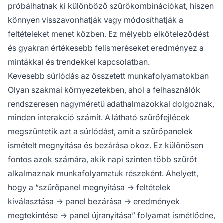
próbálhatnak ki különböző szűrőkombinációkat, hiszen
könnyen visszavonhatják vagy módosíthatják a
feltételeket menet közben. Ez mélyebb elköteleződést
és gyakran értékesebb felismeréseket eredményez a
mintákkal és trendekkel kapcsolatban.
Kevesebb súrlódás az összetett munkafolyamatokban
Olyan szakmai környezetekben, ahol a felhasználók
rendszeresen nagyméretű adathalmazokkal dolgoznak,
minden interakció számít. A látható szűrőfejlécek
megszüntetik azt a súrlódást, amit a szűrőpanelek
ismételt megnyitása és bezárása okoz. Ez különösen
fontos azok számára, akik napi szinten több szűrőt
alkalmaznak munkafolyamatuk részeként. Ahelyett,
hogy a “szűrőpanel megnyitása → feltételek
kiválasztása → panel bezárása → eredmények
megtekintése → panel újranyitása” folyamat ismétlődne,