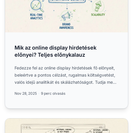
Mik az online display hirdetések
előnyei? Teljes előnykalauz
Fedezze fel az online display hirdetések fő előnyeit,
beleértve a pontos célzást, rugalmas költségvetést,
valós idejű analitikát és skálázhatóságot. Tudja meg,
...
Nov 28, 2025
9 perc olvasás
Miért Kritikusak a Weboldal Láblécei a Felhasználói Élm