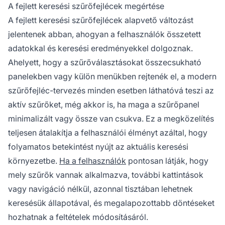
lehetővé teszi a gyorsabb szűrőmódosítást
A fejlett keresési szűrőfejlécek megértése
anélkül, hogy ismételten meg kellene nyitni és
A fejlett keresési szűrőfejlécek alapvető változást
bezárni a menüket.
jelentenek abban, ahogyan a felhasználók összetett
adatokkal és keresési eredményekkel dolgoznak.
Ahelyett, hogy a szűrőválasztásokat összecsukható
panelekben vagy külön menükben rejtenék el, a modern
szűrőfejléc-tervezés minden esetben láthatóvá teszi az
aktív szűrőket, még akkor is, ha maga a szűrőpanel
minimalizált vagy össze van csukva. Ez a megközelítés
teljesen átalakítja a felhasználói élményt azáltal, hogy
folyamatos betekintést nyújt az aktuális keresési
környezetbe.
Ha a felhasználók
pontosan látják, hogy
mely szűrők vannak alkalmazva, további kattintások
vagy navigáció nélkül, azonnal tisztában lehetnek
keresésük állapotával, és megalapozottabb döntéseket
hozhatnak a feltételek módosításáról.