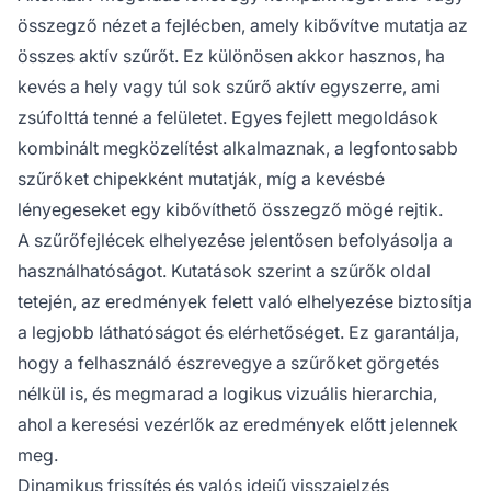
összegző nézet a fejlécben, amely kibővítve mutatja az
összes aktív szűrőt. Ez különösen akkor hasznos, ha
kevés a hely vagy túl sok szűrő aktív egyszerre, ami
zsúfolttá tenné a felületet. Egyes fejlett megoldások
kombinált megközelítést alkalmaznak, a legfontosabb
szűrőket chipekként mutatják, míg a kevésbé
lényegeseket egy kibővíthető összegző mögé rejtik.
A szűrőfejlécek elhelyezése jelentősen befolyásolja a
használhatóságot. Kutatások szerint a szűrők oldal
tetején, az eredmények felett való elhelyezése biztosítja
a legjobb láthatóságot és elérhetőséget. Ez garantálja,
hogy a felhasználó észrevegye a szűrőket görgetés
nélkül is, és megmarad a logikus vizuális hierarchia,
ahol a keresési vezérlők az eredmények előtt jelennek
meg.
Dinamikus frissítés és valós idejű visszajelzés