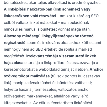
büntetéseket, akár teljes eltávolítást is eredményezhet.
A
linképítési hálózatokban
(link schemek) vagy
linkcserékben való részvétel
– amikor kizárólag SEO
célból váltasz linket másokkal – manipulációnak
minősül és manuális büntetést vonhat maga után.
Alacsony minőségű linkgyűjteményekbe történő
regisztráció
spam és irreleváns oldalakhoz köthet, ami
nemhogy nem ad SEO értéket, de rontja a márkád
megítélését.
Irreleváns témájú visszamutató linkek
hajszolása
eltorzítja a linkprofilod, és összezavarja a
keresőmotorokat a weboldalad témáját illetően.
Anchor
szöveg túloptimalizálása
(túl sok pontos kulcsszavas
link) manipulatívnak tűnhet és büntetést válthat ki;
helyette használj természetes, változatos anchor
szövegeket, márkaneveket, általános vagy leíró
kifejezéseket is. Az etikus, fenntartható linképítési