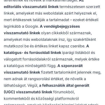
terelhetnek és növelik a márkaismertséget.
Az
editoriális visszamutató linkek
természetesen szerzett
linkek, amelyeket más weboldalak azért helyeznek el,
mert értékesnek találják a tartalmadat – ezeket értékeli
leginkább a Google.
A vendégbejegyzéses
visszamutató linkek
olyan cikkekből származnak,
amelyeket más weboldalaknak írsz, így szakértőként
mutatkozol be és értékes linket kapsz cserébe.
A
katalógus- és forrásoldali linkek
iparági listákból és
válogatott forrásoldalakról származnak, melyek értéke
a katalógus minőségétől függ.
A szponzorált
visszamutató linkek
fizetett tartalomként jelennek meg,
nem adnak át rangsorolási értéket, de növelik a
láthatóságot. Végül,
a felhasználók által generált
(UGC) visszamutató linkek
fórumokból,
kommentekből és közösségi platformokról