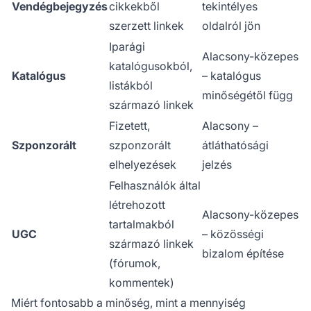
Vendégbejegyzés
cikkekből
tekintélyes
szerzett linkek
oldalról jön
Iparági
Alacsony-közepes
katalógusokból,
Katalógus
– katalógus
listákból
minőségétől függ
származó linkek
Fizetett,
Alacsony –
Szponzorált
szponzorált
átláthatósági
elhelyezések
jelzés
Felhasználók által
létrehozott
Alacsony-közepes
tartalmakból
UGC
– közösségi
származó linkek
bizalom építése
(fórumok,
kommentek)
Miért fontosabb a minőség, mint a mennyiség