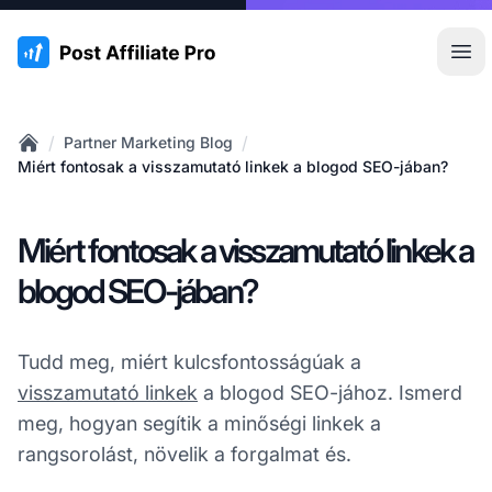
:site.title
Főm
/
/
Partner Marketing Blog
Home
Miért fontosak a visszamutató linkek a blogod SEO-jában?
Miért fontosak a visszamutató linkek a
blogod SEO-jában?
Tudd meg, miért kulcsfontosságúak a
visszamutató linkek
a blogod SEO-jához. Ismerd
meg, hogyan segítik a minőségi linkek a
rangsorolást, növelik a forgalmat és.