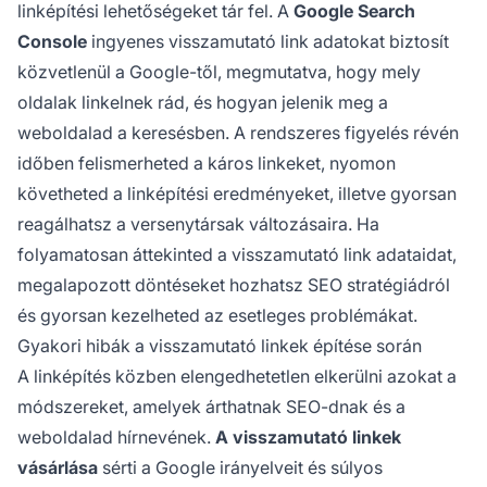
linképítési lehetőségeket tár fel. A
Google Search
Console
ingyenes visszamutató link adatokat biztosít
közvetlenül a Google-től, megmutatva, hogy mely
oldalak linkelnek rád, és hogyan jelenik meg a
weboldalad a keresésben. A rendszeres figyelés révén
időben felismerheted a káros linkeket, nyomon
követheted a linképítési eredményeket, illetve gyorsan
reagálhatsz a versenytársak változásaira. Ha
folyamatosan áttekinted a visszamutató link adataidat,
megalapozott döntéseket hozhatsz SEO stratégiádról
és gyorsan kezelheted az esetleges problémákat.
Gyakori hibák a visszamutató linkek építése során
A linképítés közben elengedhetetlen elkerülni azokat a
módszereket, amelyek árthatnak SEO-dnak és a
weboldalad hírnevének.
A visszamutató linkek
vásárlása
sérti a Google irányelveit és súlyos