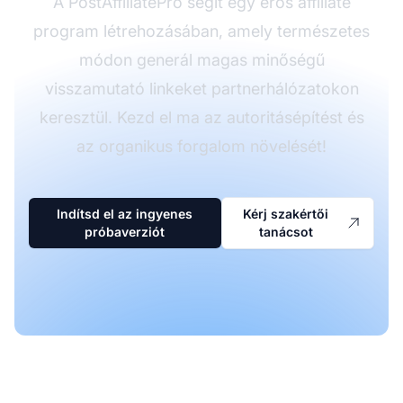
A PostAffiliatePro segít egy erős affiliate
program létrehozásában, amely természetes
módon generál magas minőségű
visszamutató linkeket partnerhálózatokon
keresztül. Kezd el ma az autoritásépítést és
az organikus forgalom növelését!
Indítsd el az ingyenes
Kérj szakértői
próbaverziót
tanácsot