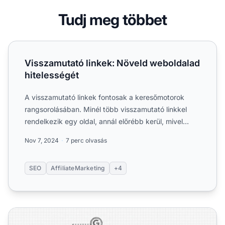
Tudj meg többet
Visszamutató linkek: Növeld weboldalad hitelességét
Visszamutató linkek: Növeld weboldalad
hitelességét
A visszamutató linkek fontosak a keresőmotorok
rangsorolásában. Minél több visszamutató linkkel
rendelkezik egy oldal, annál előrébb kerül, mivel
ezek határozzá...
Nov 7, 2024
7 perc olvasás
SEO
AffiliateMarketing
+4
Fontosak a visszamutató linkek (backlinkek) a SEO szemp