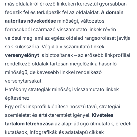
más oldalakról érkező linkeken keresztül gyorsabban
fedezik fel és térképezik fel az oldalaidat.
A domain
autoritás növekedése
minőségi, változatos
forrásokból származó visszamutató linkek révén
valósul meg, ami az egész oldalad rangsorolását javítja
sok kulcsszóra. Végül a visszamutató linkek
versenyelőnyt
is biztosítanak – az erősebb linkprofillal
rendelkező oldalak tartósan megelőzik a hasonló
minőségű, de kevesebb linkkel rendelkező
versenytársakat.
Hatékony stratégiák minőségi visszamutató linkek
építéséhez
Egy erős linkprofil kiépítése hosszú távú, stratégiai
szemléletet és értékteremtést igényel.
Kivételes
tartalom létrehozása
az alap: átfogó útmutatók, eredeti
kutatások, infografikák és adatalapú cikkek