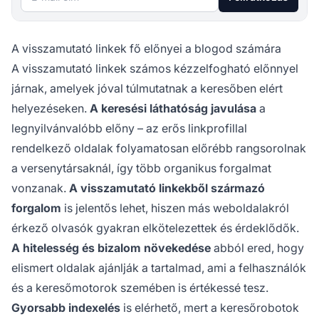
A visszamutató linkek fő előnyei a blogod számára
A visszamutató linkek számos kézzelfogható előnnyel
járnak, amelyek jóval túlmutatnak a keresőben elért
helyezéseken.
A keresési láthatóság javulása
a
legnyilvánvalóbb előny – az erős linkprofillal
rendelkező oldalak folyamatosan előrébb rangsorolnak
a versenytársaknál, így több organikus forgalmat
vonzanak.
A visszamutató linkekből származó
forgalom
is jelentős lehet, hiszen más weboldalakról
érkező olvasók gyakran elkötelezettek és érdeklődők.
A hitelesség és bizalom növekedése
abból ered, hogy
elismert oldalak ajánlják a tartalmad, ami a felhasználók
és a keresőmotorok szemében is értékessé tesz.
Gyorsabb indexelés
is elérhető, mert a keresőrobotok