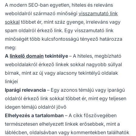
A modern SEO-ban egyetlen, hiteles és releváns
weboldalról származó minőségi
visszamutató link
sokkal
többet ér, mint száz gyenge, irreleváns vagy
spam oldalról érkező link. Egy visszamutató link
minőségét több kulcsfontosságú tényező határozza
meg:
A
linkelő domain
tekintélye
– A hiteles, megbízható
weboldalakról érkező linkek sokkal nagyobb súllyal
bírnak, mint az új vagy alacsony tekintélyű oldalak
linkjei
Iparági relevancia
– Egy azonos témájú vagy iparágú
oldalról érkező link sokkal többet ér, mint egy teljesen
idegen témájú oldalról jövő
Elhelyezés a tartalomban
– A cikk főszövegében
természetesen elhelyezett linkek erősebbek, mint a
láblécben, oldalsávban vagy kommentekben találhatók