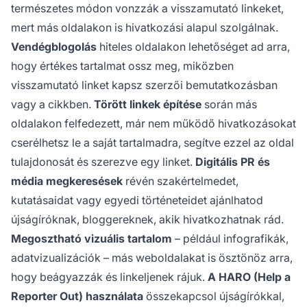
természetes módon vonzzák a visszamutató linkeket,
mert más oldalakon is hivatkozási alapul szolgálnak.
Vendégblogolás
hiteles oldalakon lehetőséget ad arra,
hogy értékes tartalmat ossz meg, miközben
visszamutató linket kapsz szerzői bemutatkozásban
vagy a cikkben.
Törött linkek építése
során más
oldalakon felfedezett, már nem működő hivatkozásokat
cserélhetsz le a saját tartalmadra, segítve ezzel az oldal
tulajdonosát és szerezve egy linket.
Digitális PR és
média megkeresések
révén szakértelmedet,
kutatásaidat vagy egyedi történeteidet ajánlhatod
újságíróknak, bloggereknek, akik hivatkozhatnak rád.
Megosztható vizuális tartalom
– például infografikák,
adatvizualizációk – más weboldalakat is ösztönöz arra,
hogy beágyazzák és linkeljenek rájuk.
A HARO (Help a
Reporter Out) használata
összekapcsol újságírókkal,