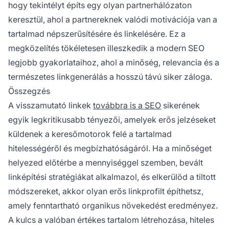
hogy tekintélyt építs egy olyan partnerhálózaton
keresztül, ahol a partnereknek valódi motivációja van a
tartalmad népszerűsítésére és linkelésére. Ez a
megközelítés tökéletesen illeszkedik a modern SEO
legjobb gyakorlataihoz, ahol a minőség, relevancia és a
természetes linkgenerálás a hosszú távú siker záloga.
Összegzés
A visszamutató linkek
továbbra is a SEO
sikerének
egyik legkritikusabb tényezői, amelyek erős jelzéseket
küldenek a keresőmotorok felé a tartalmad
hitelességéről és megbízhatóságáról. Ha a minőséget
helyezed előtérbe a mennyiséggel szemben, bevált
linképítési stratégiákat alkalmazol, és elkerülöd a tiltott
módszereket, akkor olyan erős linkprofilt építhetsz,
amely fenntartható organikus növekedést eredményez.
A kulcs a valóban értékes tartalom létrehozása, hiteles