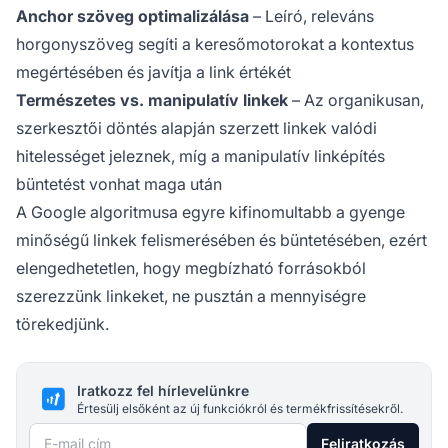
Anchor szöveg optimalizálása
– Leíró, releváns
horgonyszöveg segíti a keresőmotorokat a kontextus
megértésében és javítja a link értékét
Természetes vs. manipulatív linkek
– Az organikusan,
szerkesztői döntés alapján szerzett linkek valódi
hitelességet jeleznek, míg a manipulatív linképítés
büntetést vonhat maga után
A Google algoritmusa egyre kifinomultabb a gyenge
minőségű linkek felismerésében és büntetésében, ezért
elengedhetetlen, hogy megbízható forrásokból
szerezzünk linkeket, ne pusztán a mennyiségre
törekedjünk.
Iratkozz fel hírlevelünkre
Értesülj elsőként az új funkciókról és termékfrissítésekről.
E-mail cím
Feliratkozás