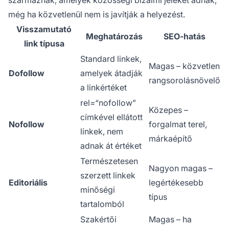
származnak, amelyek közösségi bizalmi jeleket adnak,
még ha közvetlenül nem is javítják a helyezést.
Visszamutató
Meghatározás
SEO-hatás
link típusa
Standard linkek,
Magas – közvetlen
Dofollow
amelyek átadják
rangsorolásnövelő
a linkértéket
rel=“nofollow”
Közepes –
címkével ellátott
Nofollow
forgalmat terel,
linkek, nem
márkaépítő
adnak át értéket
Természetesen
Nagyon magas –
szerzett linkek
Editoriális
legértékesebb
minőségi
típus
tartalomból
Szakértői
Magas – ha