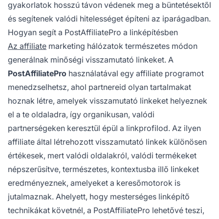
gyakorlatok hosszú távon védenek meg a büntetésektől
és segítenek valódi hitelességet építeni az iparágadban.
Hogyan segít a PostAffiliatePro a linképítésben
Az affiliate
marketing hálózatok természetes módon
generálnak minőségi visszamutató linkeket. A
PostAffiliatePro
használatával egy affiliate programot
menedzselhetsz, ahol partnereid olyan tartalmakat
hoznak létre, amelyek visszamutató linkeket helyeznek
el a te oldaladra, így organikusan, valódi
partnerségeken keresztül épül a linkprofilod. Az ilyen
affiliate által létrehozott visszamutató linkek különösen
értékesek, mert valódi oldalakról, valódi termékeket
népszerűsítve, természetes, kontextusba illő linkeket
eredményeznek, amelyeket a keresőmotorok is
jutalmaznak. Ahelyett, hogy mesterséges linképítő
technikákat követnél, a PostAffiliatePro lehetővé teszi,