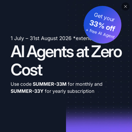
Get your
33% off
+ free AI Agent
1 July – 31st August 2026 *extended
AI Agents at Zero
Cost
Use code
SUMMER-33M
for monthly and
SUMMER-33Y
for yearly subscription