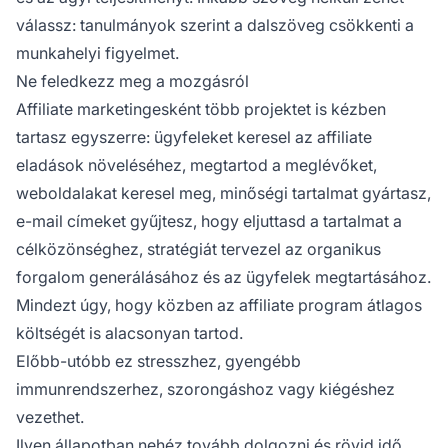
válassz: tanulmányok szerint a dalszöveg csökkenti a
munkahelyi figyelmet.
Ne feledkezz meg a mozgásról
Affiliate marketingesként
több projektet is kézben
tartasz egyszerre: ügyfeleket keresel az affiliate
eladások növeléséhez, megtartod a meglévőket,
weboldalakat keresel meg, minőségi tartalmat gyártasz,
e-mail címeket gyűjtesz, hogy eljuttasd a tartalmat a
célközönséghez, stratégiát tervezel az organikus
forgalom generálásához és az ügyfelek megtartásához.
Mindezt úgy, hogy közben az
affiliate program
átlagos
költségét is alacsonyan tartod.
Előbb-utóbb ez stresszhez, gyengébb
immunrendszerhez, szorongáshoz vagy kiégéshez
vezethet.
Ilyen állapotban nehéz tovább dolgozni és rövid idő