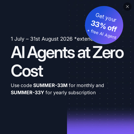
Get your
33% off
+ free AI Agent
1 July – 31st August 2026 *extended
AI Agents at Zero
Cost
Use code
SUMMER-33M
for monthly and
SUMMER-33Y
for yearly subscription