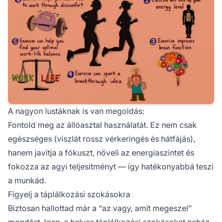
A nagyon lustáknak is van megoldás:
Fontold meg az állóasztal használatát. Ez nem csak
egészséges (viszlát rossz vérkeringés és hátfájás),
hanem javítja a fókuszt, növeli az energiaszintet és
fokozza az agyi teljesítményt — így hatékonyabbá teszi
a munkád.
Figyelj a táplálkozási szokásokra
Biztosan hallottad már a “az vagy, amit megeszel”
mondást. Igen, a helyes táplálkozási szokásokat nehéz