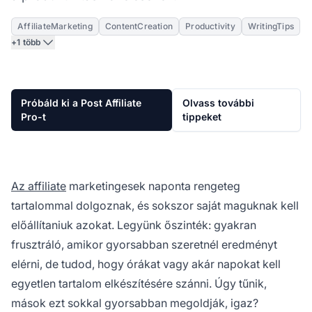
AffiliateMarketing
ContentCreation
Productivity
WritingTips
+1 több
Próbáld ki a Post Affiliate
Olvass további
Pro-t
tippeket
Az affiliate
marketingesek naponta rengeteg
tartalommal dolgoznak, és sokszor saját maguknak kell
előállítaniuk azokat. Legyünk őszinték: gyakran
frusztráló, amikor gyorsabban szeretnél eredményt
elérni, de tudod, hogy órákat vagy akár napokat kell
egyetlen tartalom elkészítésére szánni. Úgy tűnik,
mások ezt sokkal gyorsabban megoldják, igaz?