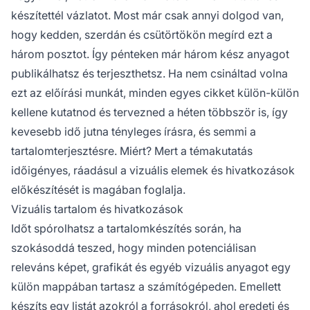
készítettél vázlatot. Most már csak annyi dolgod van,
hogy kedden, szerdán és csütörtökön megírd ezt a
három posztot. Így pénteken már három kész anyagot
publikálhatsz és terjeszthetsz. Ha nem csináltad volna
ezt az előírási munkát, minden egyes cikket külön-külön
kellene kutatnod és tervezned a héten többször is, így
kevesebb idő jutna tényleges írásra, és semmi a
tartalomterjesztésre. Miért? Mert a témakutatás
időigényes, ráadásul a vizuális elemek és hivatkozások
előkészítését is magában foglalja.
Vizuális tartalom és hivatkozások
Időt spórolhatsz a tartalomkészítés során, ha
szokásoddá teszed, hogy minden potenciálisan
releváns képet, grafikát és egyéb vizuális anyagot egy
külön mappában tartasz a számítógépeden. Emellett
készíts egy listát azokról a forrásokról, ahol eredeti és