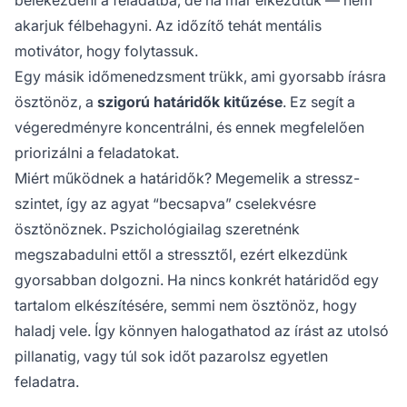
belekezdeni a feladatba, de ha már elkezdtük — nem
akarjuk félbehagyni. Az időzítő tehát mentális
motivátor, hogy folytassuk.
Egy másik időmenedzsment trükk, ami gyorsabb írásra
ösztönöz, a
szigorú határidők kitűzése
. Ez segít a
végeredményre koncentrálni, és ennek megfelelően
priorizálni a feladatokat.
Miért működnek a határidők? Megemelik a stressz-
szintet, így az agyat “becsapva” cselekvésre
ösztönöznek. Pszichológiailag szeretnénk
megszabadulni ettől a stressztől, ezért elkezdünk
gyorsabban dolgozni. Ha nincs konkrét határidőd egy
tartalom elkészítésére, semmi nem ösztönöz, hogy
haladj vele. Így könnyen halogathatod az írást az utolsó
pillanatig, vagy túl sok időt pazarolsz egyetlen
feladatra.