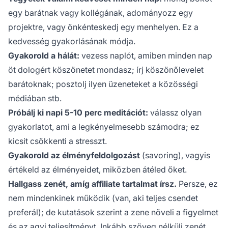
egy barátnak vagy kollégának, adományozz egy
projektre, vagy önkénteskedj egy menhelyen. Ez a
kedvesség gyakorlásának módja.
Gyakorold a hálát:
vezess naplót, amiben minden nap
öt dologért köszönetet mondasz; írj
köszönőlevelet
barátoknak; posztolj ilyen üzeneteket a közösségi
médiában stb.
Próbálj ki napi 5-10 perc meditációt:
válassz olyan
gyakorlatot, ami a legkényelmesebb számodra; ez
kicsit csökkenti a stresszt.
Gyakorold az élményfeldolgozást
(savoring), vagyis
értékeld az élményeidet, miközben átéled őket.
Hallgass zenét, amíg affiliate tartalmat írsz.
Persze, ez
nem mindenkinek működik (van, aki teljes csendet
preferál); de kutatások szerint a zene növeli a figyelmet
és az agyi teljesítményt. Inkább szöveg nélküli zenét