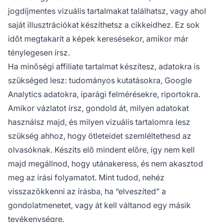
jogdíjmentes vizuális tartalmakat találhatsz, vagy ahol
saját illusztrációkat készíthetsz a cikkeidhez. Ez sok
időt megtakarít a képek keresésekor, amikor már
ténylegesen írsz.
Ha
minőségi affiliate tartalmat
készítesz, adatokra is
szükséged lesz: tudományos kutatásokra, Google
Analytics adatokra, iparági felmérésekre, riportokra.
Amikor vázlatot írsz, gondold át, milyen adatokat
használsz majd, és milyen vizuális tartalomra lesz
szükség ahhoz, hogy ötleteidet szemléltethesd az
olvasóknak. Készíts elő mindent előre, így nem kell
majd megállnod, hogy utánakeress, és nem akasztod
meg az írási folyamatot. Mint tudod, nehéz
visszazökkenni az írásba, ha “elveszíted” a
gondolatmenetet, vagy át kell váltanod egy másik
tevékenységre.