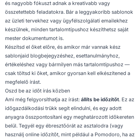
és nagyobb fókuszt adnak a kreatívabb vagy
összetettebb feladatokra. Bár a leggyakoribb sablonok
az üzleti tervekhez vagy
ügyfélszolgálati emailekhez
készülnek, minden tartalomtípushoz készíthetsz saját
mester dokumentumot is.
Készítsd el őket előre, és amikor már vannak kész
sablonjaid blogbejegyzéshez, esettanulmányhoz,
értékeléshez
vagy bármilyen más tartalomtípushoz —
csak töltsd ki őket, amikor gyorsan kell elkészítened a
megfelelő írást.
Oszd be az időt írás közben
Ami még felgyorsíthatja az írást:
állíts be időzítőt
. Ez az
időgazdálkodási trükk segít elindulni, és egy adott
anyagra összpontosítani egy meghatározott időkereten
belül. Tegyél egy ébresztőórát az asztalodra (vagy
használj online időzítőt, mint például a
Pomodoro
, ha az