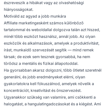
észreveszik a hibákat vagy az olvashatósági
hiányosságokat.
Motiváld az agyad a jobb munkára
Affiliate marketingesként
számos különböző
tartalommal és weboldallal dolgozva talán azt hiszed,
minél több eszközt használsz, annál jobb. Az olyan
eszközök és alkalmazások, amelyek a produktivitást,
írást, munkaidő szervezését segítik — mind remek
társak; de ezek sem tesznek gyorsabbá, ha nem
törődsz a mentális és fizikai állapotoddal.
Ha gyorsabban akarsz dolgozni, több ötletet szeretnél
generálni, és jobb eredményeket elérni, olyan
gyakorlatokra kell fókuszálnod, amelyek növelik a
koncentrációt, kreativitást és önszervezést.
Ugyanakkor szükség van valamire, ami csökkenti a
halogatást, a hangulatingadozásokat és a kiégést. Ami