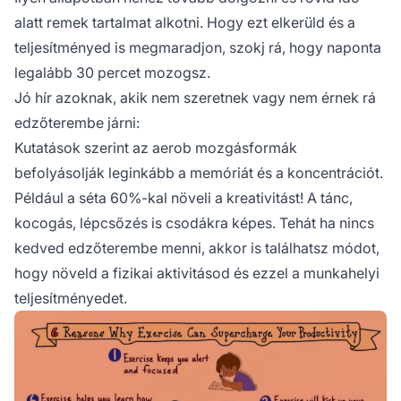
alatt remek tartalmat alkotni. Hogy ezt elkerüld és a
teljesítményed is megmaradjon, szokj rá, hogy naponta
legalább 30 percet mozogsz.
Jó hír azoknak, akik nem szeretnek vagy nem érnek rá
edzőterembe járni:
Kutatások szerint az aerob mozgásformák
befolyásolják leginkább a memóriát és a koncentrációt.
Például a séta 60%-kal növeli a kreativitást! A tánc,
kocogás, lépcsőzés is csodákra képes. Tehát ha nincs
kedved edzőterembe menni, akkor is találhatsz módot,
hogy növeld a fizikai aktivitásod és ezzel a munkahelyi
teljesítményedet.