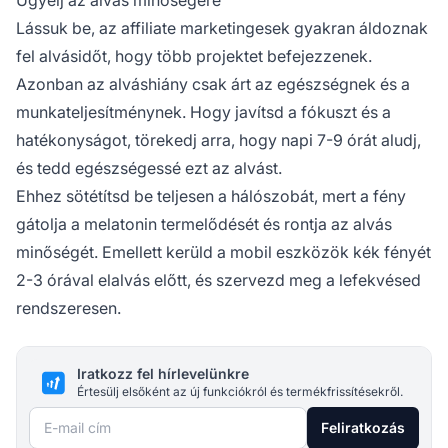
Lássuk be, az affiliate marketingesek gyakran áldoznak
fel alvásidőt, hogy több projektet befejezzenek.
Azonban az alváshiány csak árt az egészségnek és a
munkateljesítménynek. Hogy javítsd a fókuszt és a
hatékonyságot, törekedj arra, hogy napi 7-9 órát aludj,
és tedd egészségessé ezt az alvást.
Ehhez sötétítsd be teljesen a hálószobát, mert a fény
gátolja a melatonin termelődését és rontja az alvás
minőségét. Emellett kerüld a mobil eszközök kék fényét
2-3 órával elalvás előtt, és szervezd meg a lefekvésed
rendszeresen.
Iratkozz fel hírlevelünkre
Értesülj elsőként az új funkciókról és termékfrissítésekről.
E-mail cím
Feliratkozás