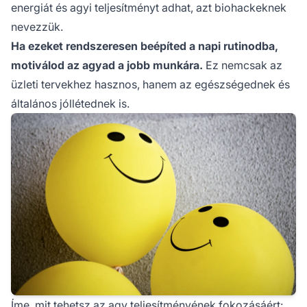
energiát és agyi teljesítményt adhat, azt biohackeknek
nevezzük.
Ha ezeket rendszeresen beépíted a napi rutinodba,
motiválod az agyad a jobb munkára.
Ez nemcsak az
üzleti tervekhez hasznos, hanem az egészségednek és
általános jóllétednek is.
Íme, mit tehetsz az agy teljesítményének fokozásáért: