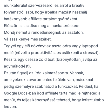
munkaterület szervezéséről és arról a kreatív
folyamatról szól, hogy íróalkalmazást használj
hatékonyabb affiliate tartalomgyártóként.
Először is, tisztítsd meg a munkaterületed:
Mondj nemet a rendetlenségnek az asztalon.
Válassz kényelmes széket.
Tegyél egy élő növényt az asztalodra vagy laptopod
mellé (növeli a produktivitást és csökkenti a stresszt).
Készíts egy csésze zöld teát (bizonyítottan javítja az
agyműködést).
Ezután figyelj az íróalkalmazásodra. Vannak,
amelyeknek zavarómentes felülete van, másoknál
pedig személyre szabhatod a funkciókat. Például, ha
Google Docs-ban írod affiliate tartalmad, elrejtheted a
menüt, és teljes képernyőssé teheted, hogy letisztultabb
legyen.