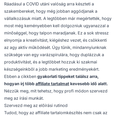
Ráadásul a COVID utáni valóság arra készteti a
szakembereket, hogy még jobban aggódjanak a
vállalkozásuk miatt. A legtöbben már megértették, hogy
most még keményebben kell dolgozniuk ugyanazzal a
minőséggel, hogy talpon maradjanak. Ez a sok stressz
elnyomja a kreativitást, kiégéshez vezet, és csökkenti
az agy aktív működését. Úgy tűnik, mindannyiunknak
szüksége van egy varázspirulára, hogy duplázzuk a
produktivitást, és a legtöbbet hozzuk ki szakmai
készségeinkből a jobb marketing eredményekért.
Ebben a cikkben
gyakorlati tippeket találsz arra,
hogyan írj több
affiliate tartalmat
kevesebb idő alatt.
Nézzük meg, mit tehetsz, hogy profi módon szervezd
meg az írási munkát.
Szervezd meg az előírási rutinod
Tudod, hogy az affiliate tartalomkészítés nem csak az