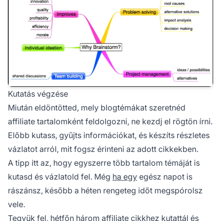
Kutatás végzése
Miután eldöntötted, mely blogtémákat szeretnéd
affiliate tartalomként
feldolgozni, ne kezdj el rögtön írni.
Előbb kutass, gyűjts információkat, és készíts részletes
vázlatot arról, mit fogsz érinteni az adott cikkekben.
A tipp itt az, hogy egyszerre több tartalom témáját is
kutasd és vázlatold fel. Még
ha egy
egész napot is
rászánsz, később a héten rengeteg időt megspórolsz
vele.
Tegyük fel, hétfőn három
affiliate
cikkhez kutattál és