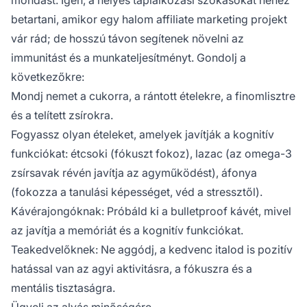
betartani, amikor egy halom
affiliate marketing
projekt
vár rád; de hosszú távon segítenek növelni az
immunitást és a munkateljesítményt. Gondolj a
következőkre:
Mondj nemet a cukorra, a rántott ételekre, a finomlisztre
és a telített zsírokra.
Fogyassz olyan ételeket, amelyek javítják a kognitív
funkciókat: étcsoki (fókuszt fokoz), lazac (az omega-3
zsírsavak révén javítja az agyműködést), áfonya
(fokozza a tanulási képességet, véd a stressztől).
Kávérajongóknak: Próbáld ki a bulletproof kávét, mivel
az javítja a memóriát és a kognitív funkciókat.
Teakedvelőknek: Ne aggódj, a kedvenc italod is pozitív
hatással van az agyi aktivitásra, a fókuszra és a
mentális tisztaságra.
Ügyelj az alvás minőségére