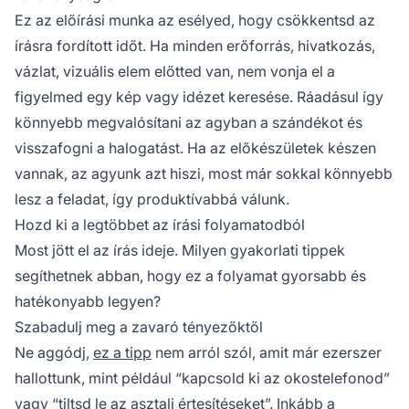
Ez az előírási munka az esélyed, hogy csökkentsd az
írásra fordított időt. Ha minden erőforrás, hivatkozás,
vázlat, vizuális elem előtted van, nem vonja el a
figyelmed egy kép vagy idézet keresése. Ráadásul így
könnyebb megvalósítani az agyban a szándékot és
visszafogni a halogatást. Ha az előkészületek készen
vannak, az agyunk azt hiszi, most már sokkal könnyebb
lesz a feladat, így produktívabbá válunk.
Hozd ki a legtöbbet az írási folyamatodból
Most jött el az írás ideje. Milyen gyakorlati tippek
segíthetnek abban, hogy ez a folyamat gyorsabb és
hatékonyabb legyen?
Szabadulj meg a zavaró tényezőktől
Ne aggódj,
ez a tipp
nem arról szól, amit már ezerszer
hallottunk, mint például “kapcsold ki az okostelefonod”
vagy “tiltsd le az asztali értesítéseket”. Inkább a