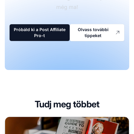
még ma!
Próbáld ki a Post Affiliate
Olvass további
Pro-t
tippeket
Tudj meg többet
Hogyan készíthetsz olyan affiliate marketing tartalmat, am