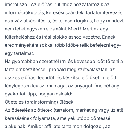
írásról szól. Az előírási rutinhoz hozzátartozik az
információkutatás, keresési szándék,
tartalomtervezés
,
és a vázlatkészítés is, és teljesen logikus, hogy mindezt
nem lehet egyszerre csinálni. Miért? Mert ez agyi
túlterheléshez és írási blokkoláshoz vezetne. Ennek
eredményeként sokkal több időbe telik befejezni egy-
egy tartalmat.
Ha gyorsabban szeretnél írni és kevesebb időt tölteni a
tartalomkészítéssel, próbáld meg szétválasztani az
összes előírási teendőt, és készítsd elő őket, mielőtt
ténylegesen leülsz írni magát az anyagot. Íme néhány
gyakorlati tipp, hogyan csináld:
Ötletelés (brainstorming) ülések
Az ötletelés az ötletek (tartalom, marketing vagy üzleti)
keresésének folyamata, amelyek utóbb döntéssé
alakulnak. Amikor
affiliate tartalmon
dolgozol, az