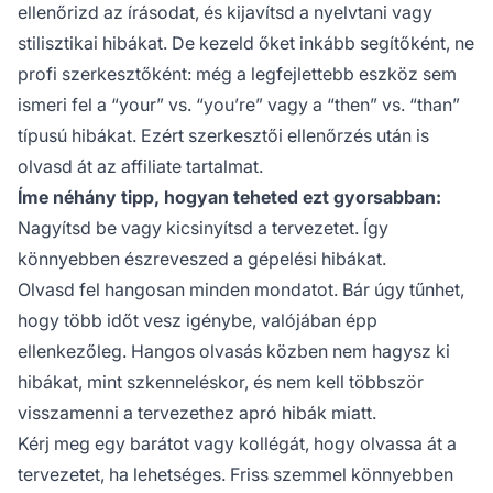
ellenőrizd az írásodat, és kijavítsd a nyelvtani vagy
stilisztikai hibákat. De kezeld őket inkább segítőként, ne
profi szerkesztőként: még a legfejlettebb eszköz sem
ismeri fel a “your” vs. “you’re” vagy a “then” vs. “than”
típusú hibákat. Ezért szerkesztői ellenőrzés után is
olvasd át az affiliate tartalmat.
Íme néhány tipp, hogyan teheted ezt gyorsabban:
Nagyítsd be vagy kicsinyítsd a tervezetet. Így
könnyebben észreveszed a gépelési hibákat.
Olvasd fel hangosan minden mondatot. Bár úgy tűnhet,
hogy több időt vesz igénybe, valójában épp
ellenkezőleg. Hangos olvasás közben nem hagysz ki
hibákat, mint szkenneléskor, és nem kell többször
visszamenni a tervezethez apró hibák miatt.
Kérj meg egy barátot vagy kollégát, hogy olvassa át a
tervezetet, ha lehetséges. Friss szemmel könnyebben