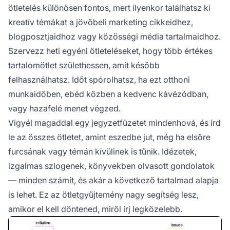
ötletelés különösen fontos, mert ilyenkor találhatsz ki
kreatív témákat a jövőbeli marketing cikkeidhez,
blogposztjaidhoz vagy közösségi média tartalmaidhoz.
Szervezz heti egyéni ötleteléseket, hogy több értékes
tartalomötlet születhessen, amit később
felhasználhatsz. Időt spórolhatsz, ha ezt otthoni
munkaidőben, ebéd közben a kedvenc kávézódban,
vagy hazafelé menet végzed.
Vigyél magaddal egy jegyzetfüzetet mindenhová, és írd
le az összes ötletet, amint eszedbe jut, még ha elsőre
furcsának vagy témán kívülinek is tűnik. Idézetek,
izgalmas szlogenek, könyvekben olvasott gondolatok
— minden számít, és akár a következő tartalmad alapja
is lehet. Ez az ötletgyűjtemény nagy segítség lesz,
amikor el kell döntened, miről írj legközelebb.