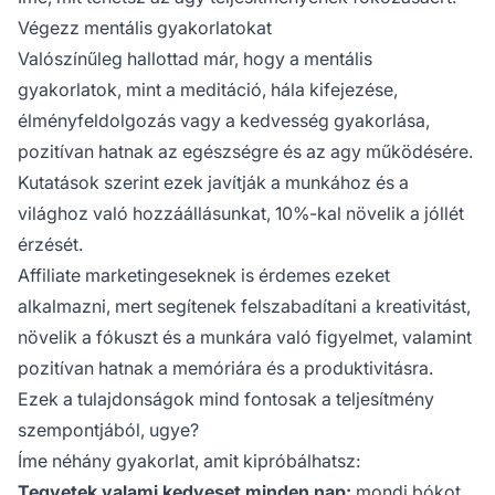
Végezz mentális gyakorlatokat
Valószínűleg hallottad már, hogy a mentális
gyakorlatok, mint a meditáció, hála kifejezése,
élményfeldolgozás vagy a kedvesség gyakorlása,
pozitívan hatnak az egészségre és az agy működésére.
Kutatások szerint ezek javítják a munkához és a
világhoz való hozzáállásunkat, 10%-kal növelik a jóllét
érzését.
Affiliate marketingeseknek
is érdemes ezeket
alkalmazni, mert segítenek felszabadítani a kreativitást,
növelik a fókuszt és a munkára való figyelmet, valamint
pozitívan hatnak a memóriára és a produktivitásra.
Ezek a tulajdonságok mind fontosak a teljesítmény
szempontjából, ugye?
Íme néhány gyakorlat, amit kipróbálhatsz:
Tegyetek valami kedveset minden nap:
mondj bókot