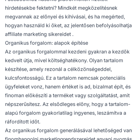
hirdetésekbe fektetni? Mindkét megközelítésnek
megvannak az előnyei és kihívásai, és ha megérted,
hogyan használd ki őket, az jelentősen befolyásolhatja
affiliate marketing sikereidet
.
Organikus forgalom: alapok építése
Az organikus forgalommal kezdeni gyakran a kezdők
kedvelt útja, mivel költséghatékony. Olyan tartalom
készítése, amely rezonál a célközönségeddel,
kulcsfontosságú. Ez a tartalom nemcsak potenciális
ügyfeleket vonz, hanem értéket is ad, bizalmat épít, és
finoman előkészíti a terméket vagy szolgáltatást, amit
népszerűsítesz. Az elsődleges előny, hogy a tartalom-
alapú forgalom gyakorlatilag ingyenes, leszámítva a
ráfordított időt.
Az organikus forgalom generálásával lehetőséged van
finomhangolni marketingrendszereidet anyagi nyomás