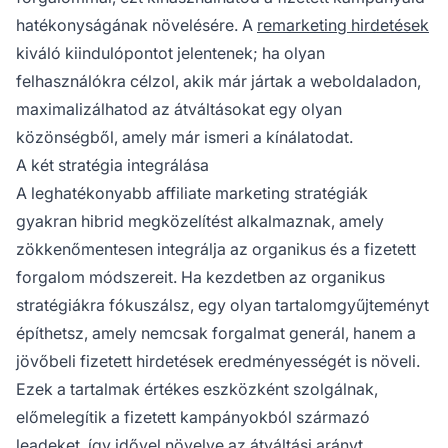
hatékonyságának növelésére. A
remarketing hirdetések
kiváló kiindulópontot jelentenek; ha olyan
felhasználókra célzol, akik már jártak a weboldaladon,
maximalizálhatod az átváltásokat egy olyan
közönségből, amely már ismeri a kínálatodat.
A két stratégia integrálása
A leghatékonyabb
affiliate marketing stratégiák
gyakran hibrid megközelítést alkalmaznak, amely
zökkenőmentesen integrálja az organikus és a
fizetett
forgalom
módszereit. Ha kezdetben az organikus
stratégiákra fókuszálsz, egy olyan tartalomgyűjteményt
építhetsz, amely nemcsak forgalmat generál, hanem a
jövőbeli fizetett hirdetések eredményességét is növeli.
Ezek a tartalmak értékes eszközként szolgálnak,
előmelegítik a fizetett kampányokból származó
leadeket, így idővel növelve az átváltási arányt.