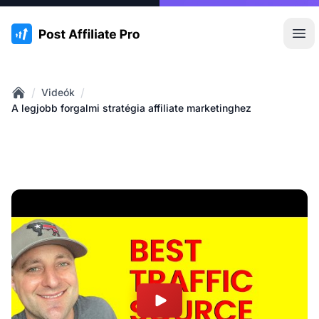
:site.title
Főm
/
/
Videók
Home
A legjobb forgalmi stratégia affiliate marketinghez