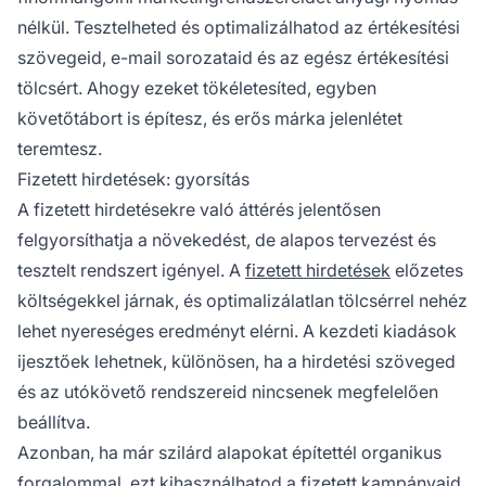
nélkül. Tesztelheted és optimalizálhatod az értékesítési
szövegeid, e-mail sorozataid és az egész értékesítési
tölcsért. Ahogy ezeket tökéletesíted, egyben
követőtábort is építesz, és erős
márka
jelenlétet
teremtesz.
Fizetett hirdetések: gyorsítás
A fizetett hirdetésekre való áttérés jelentősen
felgyorsíthatja a növekedést, de alapos tervezést és
tesztelt rendszert igényel. A
fizetett hirdetések
előzetes
költségekkel járnak, és optimalizálatlan tölcsérrel nehéz
lehet nyereséges eredményt elérni. A kezdeti kiadások
ijesztőek lehetnek, különösen, ha a hirdetési szöveged
és az utókövető rendszereid nincsenek megfelelően
beállítva.
Azonban, ha már szilárd alapokat építettél organikus
forgalommal, ezt kihasználhatod a fizetett kampányaid