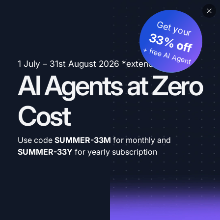
Get your
33% off
+ free AI Agent
1 July – 31st August 2026 *extended
AI Agents at Zero
Cost
Use code
SUMMER-33M
for monthly and
SUMMER-33Y
for yearly subscription