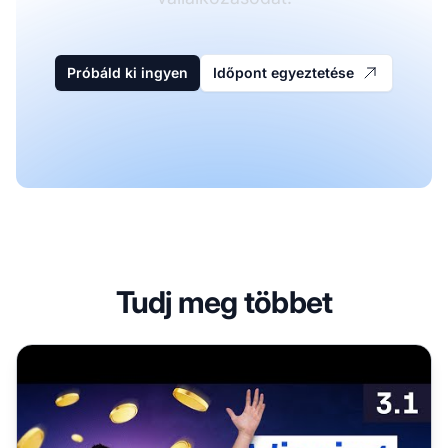
Próbáld ki ingyen
Időpont egyeztetése
Tudj meg többet
Egy nyerő affiliate marketing stratégia megtervezése