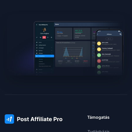
Támogatás
Tudásbázis