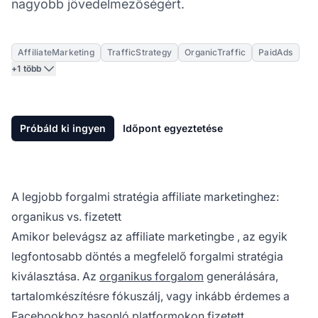
nagyobb jövedelmezőségért.
AffiliateMarketing
TrafficStrategy
OrganicTraffic
PaidAds
+1 több
Próbáld ki ingyen
Időpont egyeztetése
A legjobb forgalmi stratégia affiliate marketinghez:
organikus vs. fizetett
Amikor belevágsz az
affiliate marketingbe
, az egyik
legfontosabb döntés a megfelelő forgalmi stratégia
kiválasztása. Az
organikus forgalom
generálására,
tartalomkészítésre fókuszálj, vagy inkább érdemes a
Facebookhoz hasonló platformokon fizetett