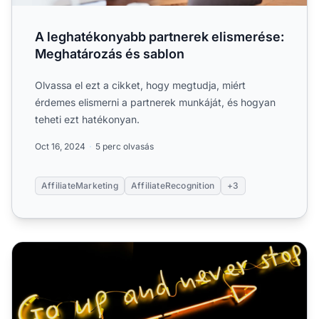
A leghatékonyabb partnerek elismerése:
Meghatározás és sablon
Olvassa el ezt a cikket, hogy megtudja, miért
érdemes elismerni a partnerek munkáját, és hogyan
teheti ezt hatékonyan.
Oct 16, 2024
5 perc olvasás
AffiliateMarketing
AffiliateRecognition
+3
Hogyan motiválod a partnereidet?