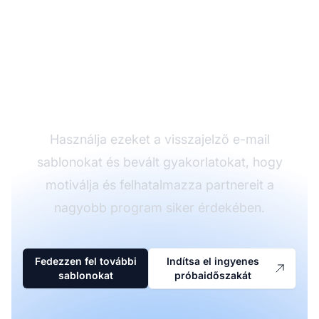
Növelje a partnerek
teljesítményét
hatékony
visszajelzéssel
Használja ezeket a visszajelző e-mail
sablonokat és bevált gyakorlatokat, hogy
motiválja és felhatalmazza partnereit a
nagyobb program siker érdekében.
Fedezzen fel további
Indítsa el ingyenes
sablonokat
próbaidőszakát