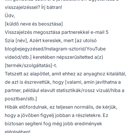
visszajelzéssel? Írj bátran!
Üdv,
[küldő neve és beosztása]
Visszajelzés megosztása partnerekkel e-mail 5
Szia [név], Azért kereslek, mert [az utolsó
blogbejegyzésed/Instagram-sztorid/YouTube
videód/stb.] keretében népszerűsítetted a(z)
[termék/szolgáltatás]-t.
Tetszett az alapötlet, amit ehhez az anyaghoz kitaláltál,
de azt is észrevettük, hogy [valami, amin javíthatna a
partner, például elavult statisztikák/rossz vizuál/hiba a
posztban/stb.]
Hibák előfordulnak, ez teljesen normális, de kérjük,
hogy a jövőben figyelj jobban a részletekre. Ez
biztosan segíteni fog még jobb eredmények
elérésében!