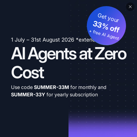
Get your
33% off
+ free AI Agent
1 July – 31st August 2026 *extended
AI Agents at Zero
Cost
Use code
SUMMER-33M
for monthly and
SUMMER-33Y
for yearly subscription