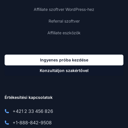
Affiliate szoftver WordPress-hez
Referral szoftver
Affiliate eszközök
Ingyenes próba kezdése
Konzultáljon szakértővel
Értékesítési kapcsolatok
+421 2 33 456 826
+1-888-842-9508