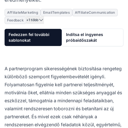
AffiliateMarketing
EmailTemplates
AffiliateCommunication
+1 több
Feedback
Fedezzen fel további
Indítsa el ingyenes
sablonokat
próbaidőszakát
A
partnerprogram
sikerességének biztosítása rengeteg
különböző szempont figyelembevételét igényli.
Folyamatosan figyelnie kell partnerei teljesítményét,
motiválnia őket, ellátnia minden szükséges anyaggal és
eszközzel, támogatnia a mindennapi feladataikban,
valamint rendszeresen toborozni és betanítani az új
partnereket. És mivel ezek csak néhányak a
rendszeresen elvégzendő feladatok közül, egyértelmű,