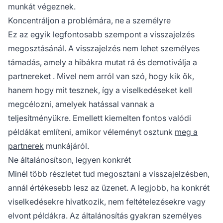
munkát végeznek.
Koncentráljon a problémára, ne a személyre
Ez az egyik legfontosabb szempont a visszajelzés
megosztásánál. A visszajelzés nem lehet személyes
támadás, amely a hibákra mutat rá és demotiválja a
partnereket
. Mivel nem arról van szó, hogy kik ők,
hanem hogy mit tesznek, így a viselkedéseket kell
megcélozni, amelyek hatással vannak a
teljesítményükre. Emellett kiemelten fontos valódi
példákat említeni, amikor véleményt osztunk
meg a
partnerek
munkájáról.
Ne általánosítson, legyen konkrét
Minél több részletet tud megosztani a visszajelzésben,
annál értékesebb lesz az üzenet. A legjobb, ha konkrét
viselkedésekre hivatkozik, nem feltételezésekre vagy
elvont példákra. Az általánosítás gyakran személyes