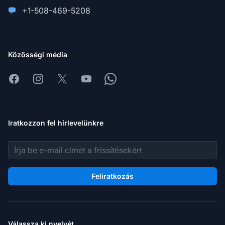
+1-508-469-5208
Közösségi média
Facebook
Instagram
X
Youtube
Whatsapp
Iratkozzon fel hírlevelünkre
E-mail cím
Feliratkozás
Válassza ki nyelvét