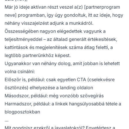
Már jó ideje aktívan részt veszel a(z) [partnerprogram
neve] programban, így úgy gondoltuk, itt az ideje, hogy
néhány visszajelzést adjunk a munkádról.
Összességében nagyon elégedettek vagyunk a
teljesítményeddel – az általad generált értékesítések,
kattintások és megjelenítések száma átlag feletti, a
legtöbb partnerünkhöz képest.
Ugyanakkor van néhány dolog, amit jobban is lehetett
volna csinálni:
Először is, például: csak egyetlen CTA (cselekvésre
ösztönzés) elhelyezése a landing oldalon
Másodszor, például: még vonzóbb szövegírás
Harmadszor, például: a linkek hangsúlyosabbá tétele a
blogposztokban
…
Mit gondolsz ezekről a javaslatokról? Egyetértesz a