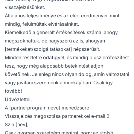
visszajelzésünket.
Általános teljesítménye és az elért eredményei, mint
mindig, felülmúlták elvárásainkat.
Kiemelkedő a generált értékesítések száma, ahogy
megszokhattuk, de nagyszerű az is, ahogyan
[termékeket/szolgáltatásokat] népszerűsít.
Minden részletre odafigyel, és mindig plusz erőfeszítést
tesz, hogy még alaposabb betekintést adjon
követőinek. Jelenleg nincs olyan dolog, amin változtatni
vagy javítani szeretnénk a munkájában. Csak így
tovább!
Üdvözlettel,
A [partnerprogram neve] menedzsere
Visszajelzés megosztása partnerekkel e-mail 2
Szia [név],
Csak gyorsan szeretném megírni, hogy az utolsó