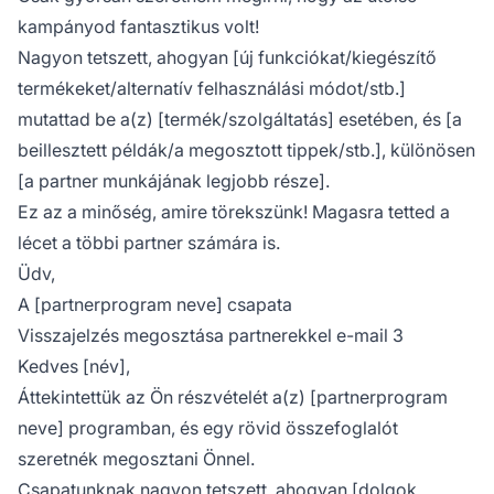
kampányod fantasztikus volt!
Nagyon tetszett, ahogyan [új funkciókat/kiegészítő
termékeket/alternatív felhasználási módot/stb.]
mutattad be a(z) [termék/szolgáltatás] esetében, és [a
beillesztett példák/a megosztott tippek/stb.], különösen
[a partner munkájának legjobb része].
Ez az a minőség, amire törekszünk! Magasra tetted a
lécet a többi partner számára is.
Üdv,
A [partnerprogram neve] csapata
Visszajelzés megosztása partnerekkel e-mail 3
Kedves [név],
Áttekintettük az Ön részvételét a(z) [partnerprogram
neve] programban, és egy rövid összefoglalót
szeretnék megosztani Önnel.
Csapatunknak nagyon tetszett, ahogyan [dolgok,