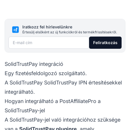
Iratkozz fel hírlevelünkre
Értesülj elsőként az új funkciókról és termékfrissítésekről.
E-mail cím
Feliratkozás
SolidTrustPay integráció
Egy fizetésfeldolgozó szolgáltató.
A SolidTrustPay SolidTrustPay IPN értesítésekkel
integrálható.
Hogyan integrálható a PostAffiliatePro a
SolidTrustPay-jel
A SolidTrustPay-jel való integrációhoz szüksége
van a
SolidTrustPay pluginre
, amely