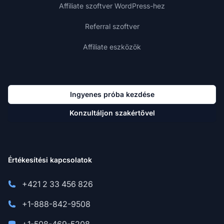
Affiliate szoftver WordPress-hez
Referral szoftver
Affiliate eszközök
Ingyenes próba kezdése
Konzultáljon szakértővel
Értékesítési kapcsolatok
+421 2 33 456 826
+1-888-842-9508
+1-508-469-5208