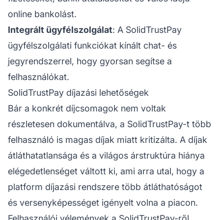
online bankolást.
Integrált ügyfélszolgálat
: A SolidTrustPay
ügyfélszolgálati funkciókat
kínált chat- és
jegyrendszerrel, hogy gyorsan segítse a
felhasználókat.
SolidTrustPay díjazási lehetőségek
Bár a konkrét díjcsomagok nem voltak
részletesen dokumentálva, a SolidTrustPay-t több
felhasználó is magas díjak miatt kritizálta. A díjak
átláthatatlansága és a világos árstruktúra hiánya
elégedetlenséget váltott ki, ami arra utal, hogy a
platform díjazási rendszere több átláthatóságot
és versenyképességet igényelt volna a piacon.
Felhasználói vélemények a SolidTrustPay-ről