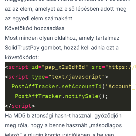
az az elem, amelyet az első lépésben adott meg
az egyedi elem számaként.
Követőkód hozzáadása
Most minden olyan oldalhoz, amely tartalmaz
SolidTrustPay gombot, hozzá kell adnia ezt a
követőkódot:
<
script
id
=
"pap_x2s6df8d"
src
=
"https://
<
script
type
=
"text/javascript"
PostAffTracker
.
setAccountId
(
'Account_
PostAffTracker
.
notifySale
</
script
Ha MD5 biztonsági hash-t használ, győződjön
meg róla, hogy a benne használt „másodlagos
jelszó” a plugin konfigurációjában is be van