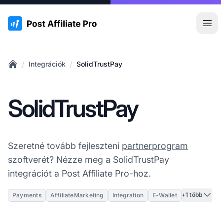
:site.title
Főm
/
/
Integrációk
SolidTrustPay
Home
SolidTrustPay
Szeretné tovább fejleszteni
partnerprogram
szoftverét? Nézze meg a SolidTrustPay
integrációt a Post Affiliate Pro-hoz.
+1 több
Payments
AffiliateMarketing
Integration
E-Wallet