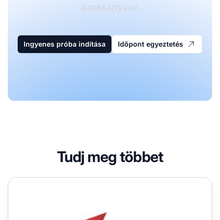
bankkártyára!
Ingyenes próba indítása
Időpont egyeztetés
Tudj meg többet
SolidTrustPay (egyéni mező más adatokhoz)