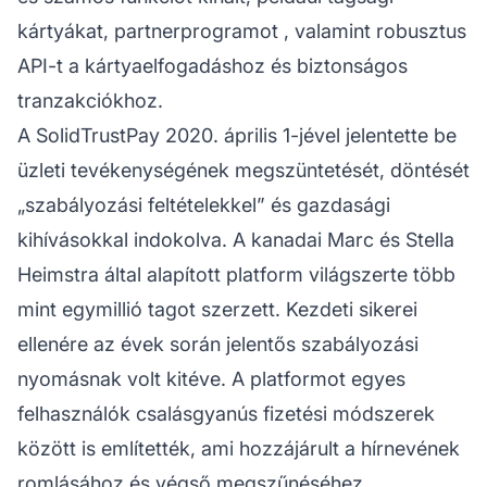
kártyákat,
partnerprogramot
, valamint robusztus
API-t a kártyaelfogadáshoz és biztonságos
tranzakciókhoz.
A SolidTrustPay 2020. április 1-jével jelentette be
üzleti tevékenységének megszüntetését, döntését
„szabályozási feltételekkel” és gazdasági
kihívásokkal indokolva. A kanadai Marc és Stella
Heimstra által alapított platform világszerte több
mint egymillió tagot szerzett. Kezdeti sikerei
ellenére az évek során jelentős szabályozási
nyomásnak volt kitéve. A platformot egyes
felhasználók csalásgyanús fizetési módszerek
között is említették, ami hozzájárult a
hírnevének
romlásához és végső megszűnéséhez.