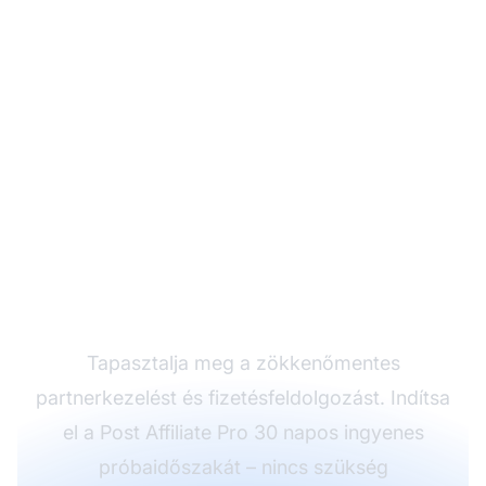
Próbálja ki a Post
Affiliate Pro-t
SolidTrustPay
integrációval
Tapasztalja meg a zökkenőmentes
partnerkezelést és fizetésfeldolgozást. Indítsa
el a Post Affiliate Pro 30 napos ingyenes
próbaidőszakát – nincs szükség