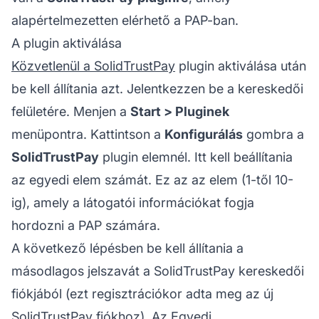
alapértelmezetten elérhető a PAP-ban.
A plugin aktiválása
Közvetlenül a SolidTrustPay
plugin aktiválása után
be kell állítania azt. Jelentkezzen be a kereskedői
felületére. Menjen a
Start > Pluginek
menüpontra. Kattintson a
Konfigurálás
gombra a
SolidTrustPay
plugin elemnél. Itt kell beállítania
az egyedi elem számát. Ez az az elem (1-től 10-
ig), amely a látogatói információkat fogja
hordozni a PAP számára.
A következő lépésben be kell állítania a
másodlagos jelszavát a SolidTrustPay kereskedői
fiókjából (ezt regisztrációkor adta meg az új
SolidTrustPay fiókhoz). Az Egyedi