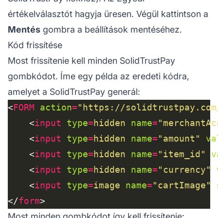
értékelválasztót hagyja üresen. Végül kattintson a
Mentés
gombra a beállítások mentéséhez.
Kód frissítése
Most frissítenie kell minden SolidTrustPay
gombkódot. Íme egy példa az eredeti kódra,
amelyet a SolidTrustPay generál:
<
FORM
action
=
"https://solidtrustpay.com
    <
input
type
=
hidden
name
=
"merchantAc
    <
input
type
=
hidden
name
=
"amount"
va
    <
input
type
=
hidden
name
=
"item_id"
v
    <
input
type
=
hidden
name
=
"currency"
    <
input
type
=
image
name
=
"cartImage"
</
form
Most minden gombkódot így kell frissítenie: