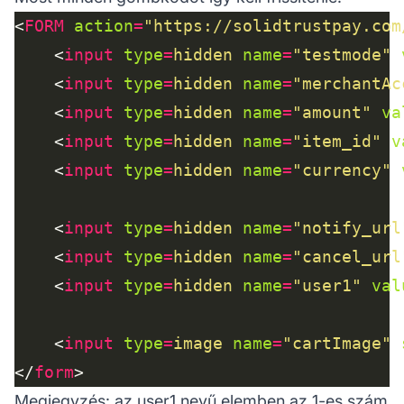
<
FORM
action
=
"https://solidtrustpay.com
    <
input
type
=
hidden
name
=
"testmode"
    <
input
type
=
hidden
name
=
"merchantAc
    <
input
type
=
hidden
name
=
"amount"
va
    <
input
type
=
hidden
name
=
"item_id"
v
    <
input
type
=
hidden
name
=
"currency"
    <
input
type
=
hidden
name
=
"notify_url
    <
input
type
=
hidden
name
=
"cancel_url
    <
input
type
=
hidden
name
=
"user1"
val
    <
input
type
=
image
name
=
"cartImage"
</
form
Megjegyzés: az user1 nevű elemben az 1-es szám