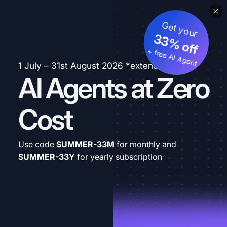
Get your
33% off
+ free AI Agent
1 July – 31st August 2026 *extended
AI Agents at Zero
Cost
Use code
SUMMER-33M
for monthly and
SUMMER-33Y
for yearly subscription