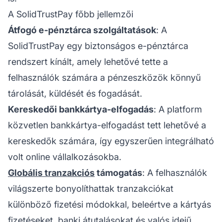
A SolidTrustPay főbb jellemzői
Átfogó e-pénztárca szolgáltatások
: A
SolidTrustPay egy biztonságos e-pénztárca
rendszert kínált, amely lehetővé tette a
felhasználók számára a pénzeszközök könnyű
tárolását, küldését és fogadását.
Kereskedői bankkártya-elfogadás
: A platform
közvetlen bankkártya-elfogadást tett lehetővé a
kereskedők számára, így egyszerűen integrálható
volt online vállalkozásokba.
Globális tranzakciós
támogatás
: A felhasználók
világszerte bonyolíthattak tranzakciókat
különböző fizetési módokkal, beleértve a kártyás
fizetéseket, banki átutalásokat és valós idejű