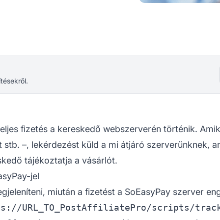
ítésekről.
 teljes fizetés a kereskedő webszerverén történik. Ami
 stb. –, lekérdezést küld a mi átjáró szerverünknek, 
skedő tájékoztatja a vásárlót.
asyPay-jel
jeleníteni, miután a fizetést a SoEasyPay szerver en
s://URL_TO_PostAffiliatePro/scripts/track