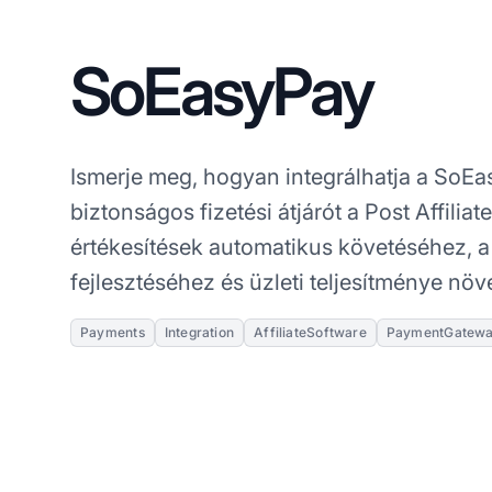
SoEasyPay
Ismerje meg, hogyan integrálhatja a SoEa
biztonságos fizetési átjárót a Post Affiliat
értékesítések automatikus követéséhez, a 
fejlesztéséhez és üzleti teljesítménye növ
Payments
Integration
AffiliateSoftware
PaymentGatew