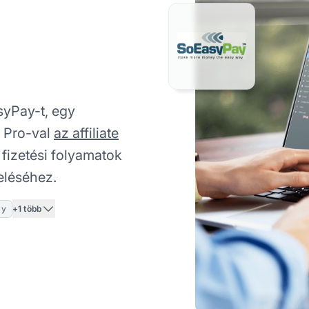
syPay-t, egy
e Pro-val
az affiliate
fizetési folyamatok
eléséhez.
+1 több
ay