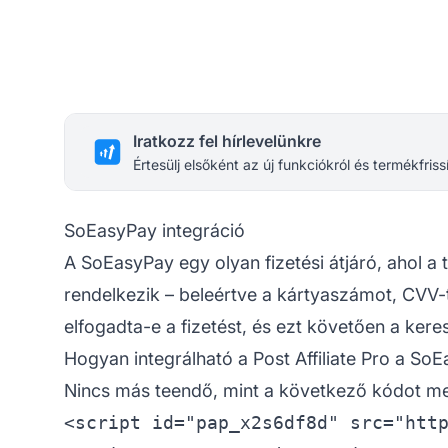
Iratkozz fel hírlevelünkre
Értesülj elsőként az új funkciókról és termékfriss
SoEasyPay integráció
A SoEasyPay egy olyan fizetési átjáró, ahol a
rendelkezik – beleértve a kártyaszámot, CVV-t
elfogadta-e a fizetést, és ezt követően a kere
Hogyan integrálható a Post Affiliate Pro a SoE
Nincs más teendő, mint a következő kódot meg
<script id="pap_x2s6df8d" src="http