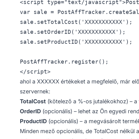
<script type="text/javascript">Post
var sale = PostAffTracker.createSal
sale.setTotalCost('XXXXXXXXXXX');

sale.setOrderID('XXXXXXXXXXX');

sale.setProductID('XXXXXXXXXXX');

PostAffTracker.register();

ahol a XXXXXX értékeket a megfelelő, már előz
szervernek:
TotalCost
(kötelező a %-os jutalékokhoz) – a
OrderID
(opcionális) – lehet az Ön egyedi ren
ProductID
(opcionális) – a megvásárolt termé
Minden mező opcionális, de TotalCost nélkül 