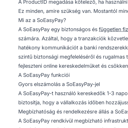
A ProductID megadása kötelező, ha használni
Ez minden, amire szükség van. Mostantól minden
Mi az a SoEasyPay?
A SoEasyPay egy biztonságos és
független fi
számára. Azáltal, hogy a tranzakciók közvetl
hatékony kommunikációt a banki rendszerekke
szintű biztonsági megfeleléséről és rugalmas 
fejleszteni online kereskedelmüket és csökken
A SoEasyPay funkciói
Gyors elszámolás a SoEasyPay-jel
A SoEasyPay-t használó kereskedők 1-3 napos 
biztosítja, hogy a vállalkozás időben hozzáju
Megbízhatóság és rendelkezésre állás a SoEa
A SoEasyPay rendkívül megbízható infrastruktú