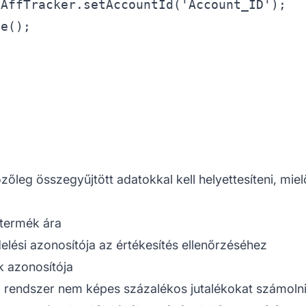
AffTracker.setAccountId('Account_ID');

e();

őleg összegyűjtött adatokkal kell helyettesíteni, miel
 termék ára
delési azonosítója az értékesítés ellenőrzéséhez
k azonosítója
a rendszer nem képes százalékos jutalékokat számolni