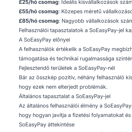
£25/hó csomag
: Ideális kisvállalkozások szá
£55/hó csomag
: Közepes méretű vállalkozáso
£85/hó csomag
: Nagyobb vállalkozások szá
Felhasználói tapasztalatok a SoEasyPay-jel k
A SoEasyPay előnyei
A felhasználók értékelik a SoEasyPay megbízh
támogatása és technikai rugalmassága szintén 
Fejlesztendő területek a SoEasyPay-nél
Bár az összkép pozitív, néhány felhasználó kis
hogy ezek nem elterjedt problémák.
Általános tapasztalat a SoEasyPay-jel
Az általános
felhasználói élmény
a SoEasyPay-j
hogy hogyan javítja a fizetési folyamatokat és 
SoEasyPay áttekintése