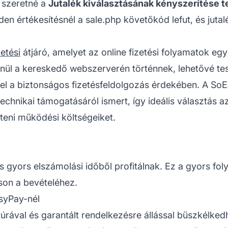
 szeretné a
Jutalék kiválasztásának kényszerítése 
 értékesítésnél a sale.php követőkód lefut, és jutalék
zetési
átjáró, amelyet az online fizetési folyamatok eg
enül a kereskedő webszerverén történnek, lehetővé te
l a biztonságos fizetésfeldolgozás érdekében. A SoE
technikai támogatásáról ismert, így ideális választás
teni működési költségeiket.
gyors elszámolási időből profitálnak. Ez a gyors foly
sson a bevételéhez.
syPay-nél
rával és garantált rendelkezésre állással büszkélkedh