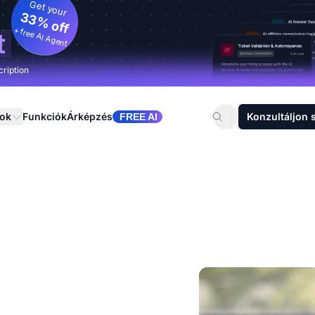
Get your
33% off
+ free AI Agent
t
cription
sok
Funkciók
Árképzés
Konzultáljon 
FREE AI