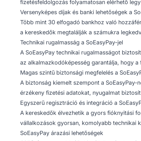
fizetésfeldolgozás folyamatosan elérhető le
Versenyképes díjak és banki lehetőségek a S
Több mint 30 elfogadó bankhoz való hozzáféré
a kereskedők megtalálják a számukra legkedve
Technikai rugalmasság a SoEasyPay-jel
A SoEasyPay technikai rugalmasságot biztosít
az alkalmazkodóképesség garantálja, hogy a fi
Magas szintű biztonsági megfelelés a SoEasy
A biztonság kiemelt szempont a SoEasyPay-nél
érzékeny fizetési adatokat, nyugalmat biztos
Egyszerű regisztráció és integráció a SoEasyP
A kereskedők élvezhetik a gyors fióknyitási f
vállalkozások gyorsan, komolyabb technikai ki
SoEasyPay árazási lehetőségek