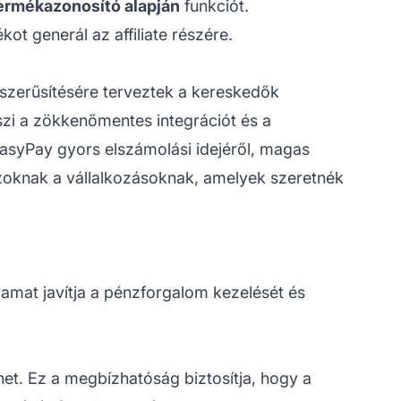
termékazonosító alapján
funkciót.
ot generál az affiliate részére.
yszerűsítésére terveztek a kereskedők
szi a zökkenőmentes integrációt és a
asyPay gyors elszámolási idejéről, magas
 azoknak a vállalkozásoknak, amelyek szeretnék
amat javítja a pénzforgalom kezelését és
et. Ez a megbízhatóság biztosítja, hogy a