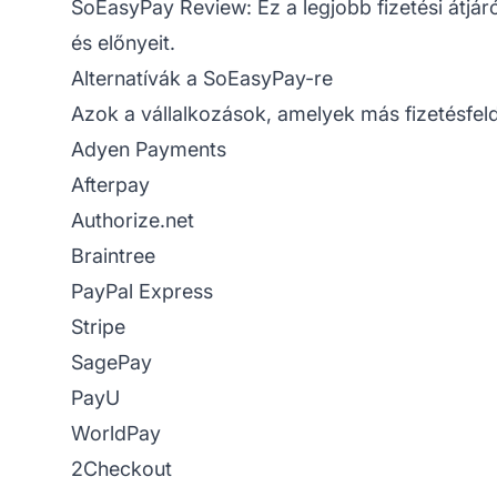
SoEasyPay Review: Ez a legjobb fizetési átjár
és előnyeit.
Alternatívák a SoEasyPay-re
Azok a vállalkozások, amelyek más fizetésfeld
Adyen Payments
Afterpay
Authorize.net
Braintree
PayPal Express
Stripe
SagePay
PayU
WorldPay
2Checkout