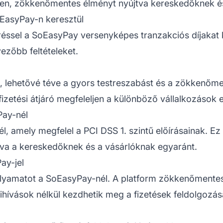
gyen, zökkenőmentes élményt nyújtva kereskedőknek é
oEasyPay-n keresztül
ssel a SoEasyPay versenyképes tranzakciós díjakat kín
zőbb feltételeket.
, lehetővé téve a gyors testreszabást és a zökkenőm
zetési átjáró megfeleljen a különböző vállalkozások 
Pay-nél
, amely megfelel a PCI DSS 1. szintű előírásainak. E
ítva a kereskedőknek és a vásárlóknak egyaránt.
ay-jel
olyamatot a SoEasyPay-nél. A platform zökkenőmentes 
hívások nélkül kezdhetik meg a fizetések feldolgozás