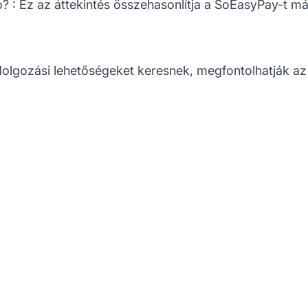
ó?
: Ez az áttekintés összehasonlítja a SoEasyPay-t más
olgozási lehetőségeket keresnek, megfontolhatják az a