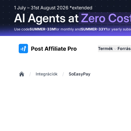
1 July – 31st August 2026 *extended
AI Agents at
Zero Cos
Use code
SUMMER-33M
for monthly and
SUMMER-33Y
for yearly subs
:site.title
Termék
Forrá
/
/
Integrációk
SoEasyPay
Home