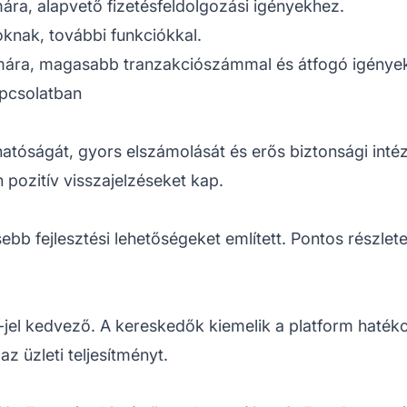
mára, alapvető fizetésfeldolgozási igényekhez.
knak, további funkciókkal.
mára, magasabb tranzakciószámmal és átfogó igények
apcsolatban
atóságát, gyors elszámolását és erős biztonsági inté
pozitív visszajelzéseket kap.
ebb fejlesztési lehetőségeket említett. Pontos részlete
el kedvező. A kereskedők kiemelik a platform hatéko
az üzleti teljesítményt.