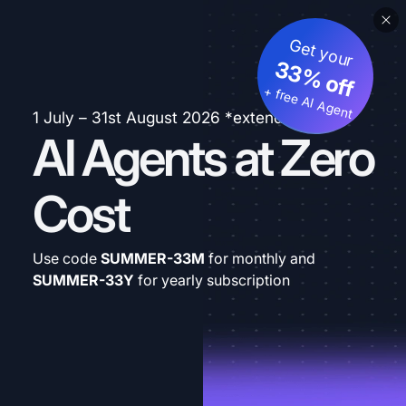
Get your
33% off
+ free AI Agent
1 July – 31st August 2026 *extended
AI Agents at Zero
Cost
Use code
SUMMER-33M
for monthly and
SUMMER-33Y
for yearly subscription