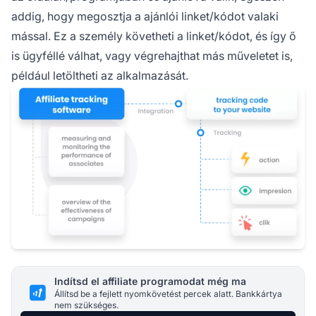
addig, hogy megosztja a
ajánlói linket/kódot
valaki
mással. Ez a személy követheti a linket/kódot, és így ő
is ügyféllé válhat, vagy végrehajthat más műveletet is,
például letöltheti az alkalmazását.
Indítsd el affiliate programodat még ma
Állítsd be a fejlett nyomkövetést percek alatt. Bankkártya
nem szükséges.