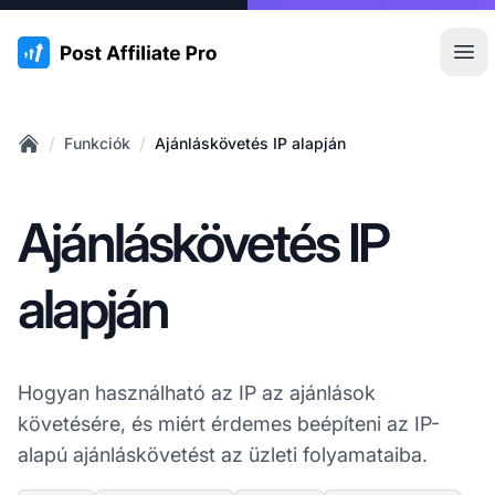
:site.title
Főm
/
/
Funkciók
Ajánláskövetés IP alapján
Home
Ajánláskövetés IP
alapján
Hogyan használható az IP az ajánlások
követésére, és miért érdemes beépíteni az IP-
alapú ajánláskövetést az üzleti folyamataiba.