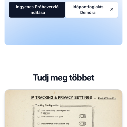
Ingyenes Próbaverzió
Időpontfoglalás
Indítása
Demóra
Tudj meg többet
Letilthatom az IP-követést a Post Affiliate Pro-ban?