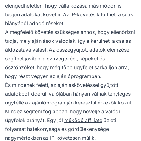
elengedhetetlen, hogy vállalkozása más módon is
tudjon adatokat követni. Az IP-követés kitöltheti a sütik
hiányából adódó réseket.
A megfelelő követés szükséges ahhoz, hogy ellenőrizni
tudja, mely ajánlások valódiak, így elkerülheti a csalás
áldozatává válást. Az
összegyűjtött adatok
elemzése
segíthet javítani a szövegezést, képeket és
ösztönzőket, hogy még több ügyfelet sarkalljon arra,
hogy részt vegyen az ajánlóprogramban.
És mindenek felett, az ajánláskövetéssel gyűjtött
adatokból kiderül, valójában hányan válnak tényleges
ügyféllé az ajánlóprogramján keresztül érkezők közül.
Mindez segíteni fog abban, hogy növelje a valódi
ügyfelek arányát. Egy jól
működő affiliate
üzleti
folyamat hatékonysága és gördülékenysége
nagymértékben az IP-követésen múlik.