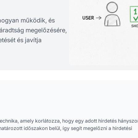
 hogyan működik, és
 fáradtság megelőzésére,
tését és javítja
 technika, amely korlátozza, hogy egy adott hirdetés hányszo
tározott időszakon belül, így segít megelőzni a hirdetési