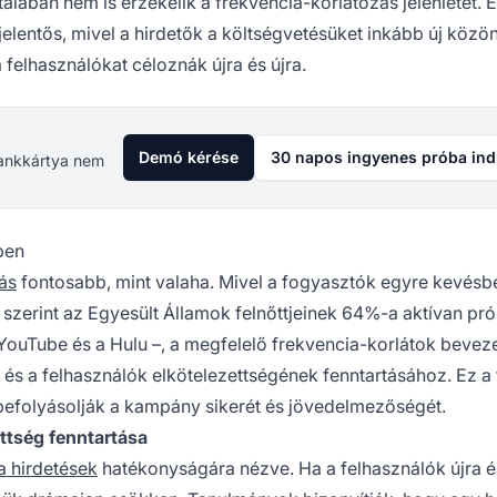
talában nem is érzékelik a frekvencia-korlátozás jelenlétét. 
jelentős, mivel a hirdetők a költségvetésüket inkább új köz
 felhasználókat céloznák újra és újra.
Demó kérése
30 napos ingyenes próba ind
 Bankkártya nem
ben
ás
fontosabb, mint valaha. Mivel a fogyasztók egyre kevésb
k szerint az Egyesült Államok felnőttjeinek 64%-a aktívan pró
a YouTube és a Hulu –, a megfelelő frekvencia-korlátok bevez
s a felhasználók elkötelezettségének fenntartásához. Ez a 
l befolyásolják a kampány sikerét és jövedelmezőségét.
ttség fenntartása
a hirdetések
hatékonyságára nézve. Ha a felhasználók újra é