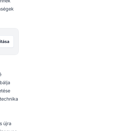
Ennek
önségek
ítása
é
bálja
etése
technika
s újra