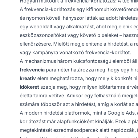
Hogyan működik a frekvencia-korlátozás: A techni
A frekvencia-korlátozás egy kifinomult követőrend
és nyomon követi, hányszor látták az adott hirdeté
egy weboldalt vagy alkalmazást, ahol megjelenik egy
eszközazonosítókat vagy követő pixeleket – haszná
ellenőrzésére. Mielőtt megjelenítené a hirdetést, a 
vagy kampányra vonatkozó frekvencia-korlátot.
A mechanizmus három kulcsfontosságú elemből áll
frekvencia
paraméter határozza meg, hogy egy hird
kreatív
elem meghatározza, hogy melyik konkrét hi
időkeret
szabja meg, hogy milyen időtartamra érvény
élettartamra vetítve. Amikor egy felhasználó megjele
számára többször azt a hirdetést, amíg a korlát az a
A modern hirdetési platformok, mint a Google Ads, 
korlátozást már alapfunkcióként kínálják. Ezek a p
megtekintését ezredmásodpercek alatt naplózzák, 