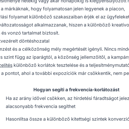
jesítménye hetekig vagy akár hónapokig is kiegyensúlyozott
 a márkáknak, hogy folyamatosan jelen legyenek a piacon,
lási folyamat különböző szakaszaiban érjék el az ügyfeleket
v változatosságot alkalmazzanak, hiszen a különböző kreatív
és vonzó tartalmat biztosít.
tvezérelt döntéshozatal
emzést és a célközönség mély megértését igényli. Nincs mind
s szint függ az iparágtól, a közönség jellemzőitől, a kampán
elítés
különböző korlátok tesztelése és a teljesítménymutat
a pontot, ahol a további expozíciók már csökkentik, nem p
Hogyan segíti a frekvencia-korlátozást
Ha az arány idővel csökken, az hirdetési fáradtságot jelez
alacsonyabb frekvencia segíthet
Hasonlítsa össze a különböző kitettségi szintek konverzió