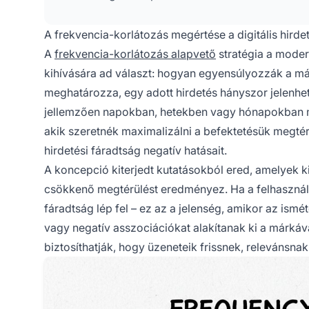
A frekvencia-korlátozás megértése a digitális hird
A
frekvencia-korlátozás alapvető
stratégia a moder
kihívására ad választ: hogyan egyensúlyozzák a má
meghatározza, egy adott hirdetés hányszor jelenhe
jellemzően napokban, hetekben vagy hónapokban mé
akik szeretnék maximalizálni a befektetésük megtér
hirdetési fáradtság negatív hatásait.
A koncepció kiterjedt kutatásokból ered, amelyek 
csökkenő megtérülést eredményez. Ha a felhasználók
fáradtság lép fel – ez az a jelenség, amikor az ismét
vagy negatív asszociációkat alakítanak ki a márká
biztosíthatják, hogy üzeneteik frissnek, relevánsna