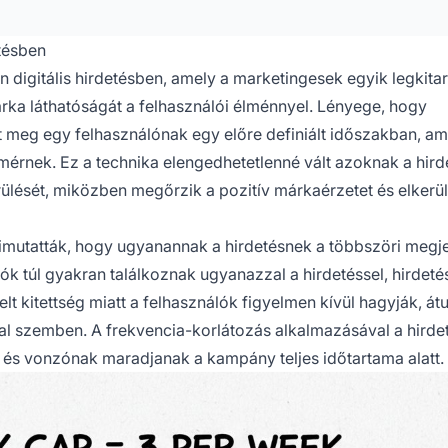
etésben
n digitális hirdetésben, amely a marketingesek egyik legkita
rka láthatóságát a felhasználói élménnyel. Lényege, hogy
t meg egy felhasználónak egy előre definiált időszakban, am
rnek. Ez a technika elengedhetetlenné vált azoknak a hird
ülését, miközben megőrzik a pozitív márkaérzetet és elkerül
kimutatták, hogy ugyanannak a hirdetésnek a többszöri megj
 túl gyakran találkoznak ugyanazzal a hirdetéssel, hirdeté
elt kitettség miatt a felhasználók figyelmen kívül hagyják, át
val szemben. A frekvencia-korlátozás alkalmazásával a hirde
k és vonzónak maradjanak a kampány teljes időtartama alatt.