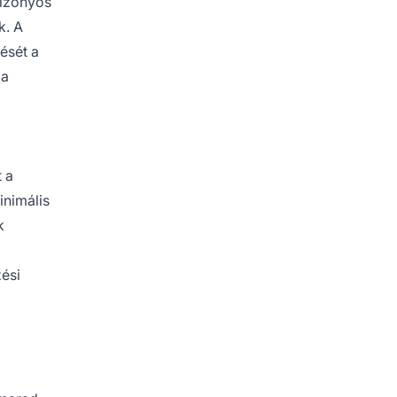
bizonyos
k. A
ését a
 a
t a
inimális
k
ési