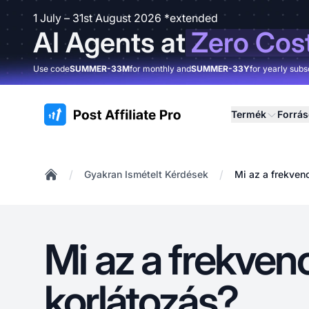
1 July – 31st August 2026 *extended
AI Agents at
Zero Cos
Use code
SUMMER-33M
for monthly and
SUMMER-33Y
for yearly subs
:site.title
Termék
Forrá
/
/
Gyakran Ismételt Kérdések
Mi az a frekven
Home
Mi az a frekven
korlátozás?