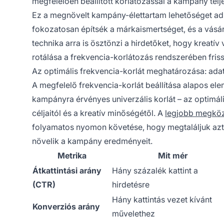
megfelelően beállított korlátozással a kampány tel
Ez a megnövelt kampány-élettartam lehetőséget ad
fokozatosan építsék a márkaismertséget, és a vásár
technika arra is ösztönzi a hirdetőket, hogy kreatí
rotálása a frekvencia-korlátozás rendszerében friss 
Az optimális frekvencia-korlát meghatározása: ada
A megfelelő frekvencia-korlát beállítása alapos el
kampányra érvényes univerzális korlát – az optimáli
céljaitól és a kreatív minőségétől. A
legjobb megköz
folyamatos nyomon követése, hogy megtaláljuk azt 
növelik a kampány eredményeit.
Metrika
Mit mér
Átkattintási arány
Hány százalék kattint a
(CTR)
hirdetésre
Hány kattintás vezet kívánt
Konverziós arány
művelethez