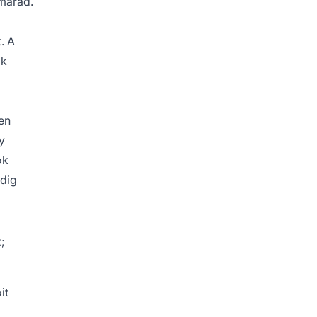
 marad.
. A
ok
en
y
ók
edig
;
it