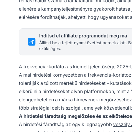
felhasználók számára láthatatlanul működik, akik ál
ellenére a kampányteljesítményre gyakorolt hatása 
elérésére fordíthatják, ahelyett, hogy ugyanazokat a
Indítsd el affiliate programodat még ma
Állítsd be a fejlett nyomkövetést percek alatt.
szükséges.
A frekvencia-korlátozás kiemelt jelentősége 2025-
A mai hirdetési
környezetben a frekvencia-korlátoz
tolerálják a túlzott mértékű hirdetéseket – kutatáso
elkerülni a hirdetéseket olyan platformokon, mint 
elengedhetetlen a márka hírnevének megőrzéséhez é
több stratégiai célt is szolgál, amelyek közvetlenü
A hirdetési fáradtság megelőzése és az elköteleze
A hirdetési fáradtság az egyik legnagyobb
veszély 