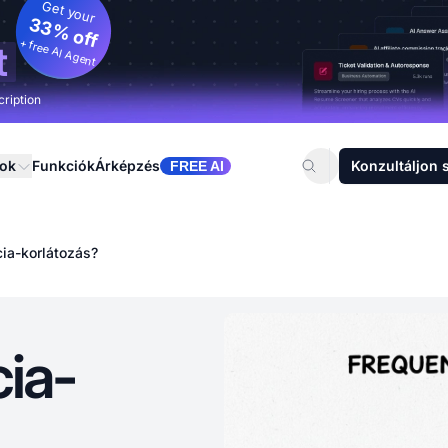
Get your
33% off
+ free AI Agent
t
cription
sok
Funkciók
Árképzés
Konzultáljon 
FREE AI
cia-korlátozás?
cia-