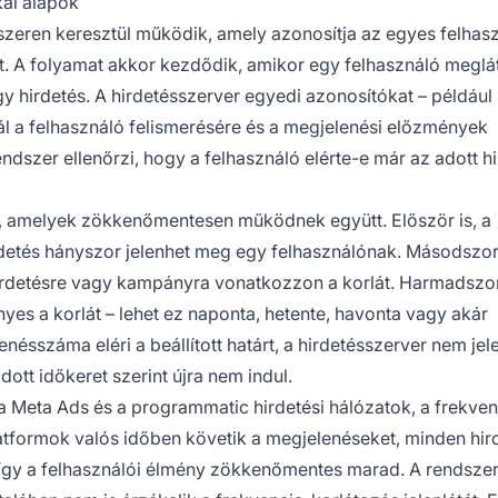
kai alapok
szeren keresztül működik, amely azonosítja az egyes felhasz
st. A folyamat akkor kezdődik, amikor egy felhasználó meglá
 hirdetés. A hirdetésszerver egyedi azonosítókat – például s
l a felhasználó felismerésére és a megjelenési előzmények
rendszer ellenőrzi, hogy a felhasználó elérte-e már az adott h
, amelyek zökkenőmentesen működnek együtt. Először is, a
etés hányszor jelenhet meg egy felhasználónak. Másodszor
rdetésre vagy kampányra vonatkozzon a korlát. Harmadszor
es a korlát – lehet ez naponta, hetente, havonta vagy akár
nésszáma eléri a beállított határt, a hirdetésszerver nem jel
dott időkeret szerint újra nem indul.
a Meta Ads és a programmatic hirdetési hálózatok, a frekven
latformok valós időben követik a megjelenéseket, minden hir
így a felhasználói élmény zökkenőmentes marad. A rendszer