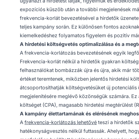
ugyanazt a hirdetést látják, figyelmük és érdeklő
expozíciós küszöb után a további megjelenések má
frekvencia-korlát bevezetésével a hirdetők üzenetei
teljes kampány során. Ez különösen fontos azoknak
kiemelkedéshez folyamatos figyelem és pozitív má
A hirdetési költségvetés optimalizálása és a meg
A frekvencia-korlátozás bevezetésének egyik legfő
Frekvencia-korlát nélkül a hirdetők gyakran költség
felhasználókat bombázzák újra és újra, akik már tö
értéket teremtenek, miközben jelentős hirdetési köl
átcsoportosíthatják költségvetésüket új potenciális
megjelenítésére meglévő közönségük számára. Ez a
költséget (CPA), magasabb hirdetési megtérülést (
A kampány élettartamának és elérésének meghos
A
frekvencia-korlátozás lehetővé
teszi a hirdetők 
hatékonyságvesztés nélkül futtassák. Ahelyett, hogy