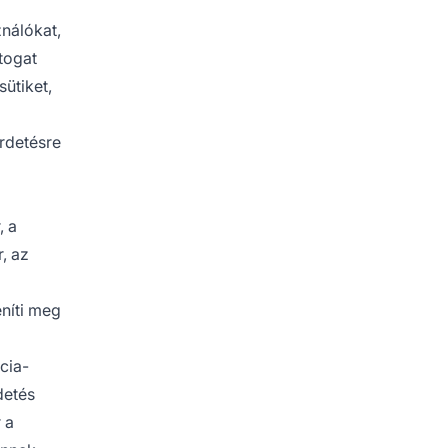
nálókat,
togat
ütiket,
irdetésre
, a
, az
eníti meg
cia-
detés
 a