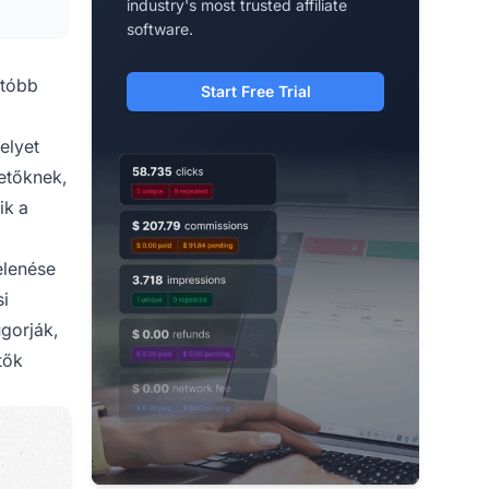
industry's most trusted affiliate
software.
rtóbb
Start Free Trial
elyet
etőknek,
ik a
elenése
si
ugorják,
tők