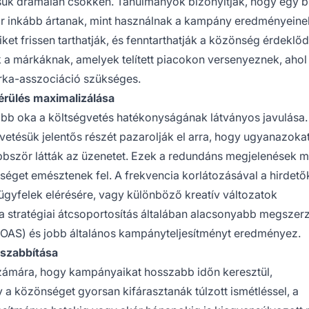
désük drámaian csökken. Tanulmányok bizonyítják, hogy egy 
r inkább ártanak, mint használnak a kampány eredményeine
ket frissen tarthatják, és fenntarthatják a közönség érdeklőd
 a márkáknak, amelyek telített piacokon versenyeznek, ahol
rka-asszociáció szükséges.
térülés maximalizálása
bb oka a költségvetés hatékonyságának látványos javulása.
vetésük jelentős részét pazarolják el arra, hogy ugyanazoka
bbször látták az üzenetet. Ezek a redundáns megjelenések m
tséget emésztenek fel. A frekvencia korlátozásával a hirdető
 ügyfelek elérésére, vagy különböző kreatív változatok
 stratégiai átcsoportosítás általában alacsonyabb megszerz
ROAS) és jobb általános kampányteljesítményt eredményez.
szabbítása
számára, hogy kampányaikat hosszabb időn keresztül,
 a közönséget gyorsan kifárasztanák túlzott ismétléssel, a