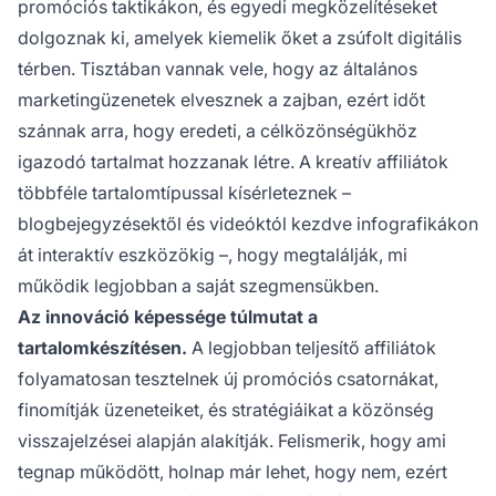
promóciós taktikákon, és egyedi megközelítéseket
dolgoznak ki, amelyek kiemelik őket a zsúfolt digitális
térben. Tisztában vannak vele, hogy az általános
marketingüzenetek elvesznek a zajban, ezért időt
szánnak arra, hogy eredeti, a célközönségükhöz
igazodó tartalmat hozzanak létre. A kreatív affiliátok
többféle tartalomtípussal kísérleteznek –
blogbejegyzésektől és videóktól kezdve infografikákon
át interaktív eszközökig –, hogy megtalálják, mi
működik legjobban a saját szegmensükben.
Az innováció képessége túlmutat a
tartalomkészítésen.
A legjobban teljesítő affiliátok
folyamatosan tesztelnek új promóciós csatornákat,
finomítják üzeneteiket, és stratégiáikat a közönség
visszajelzései alapján alakítják. Felismerik, hogy ami
tegnap működött, holnap már lehet, hogy nem, ezért