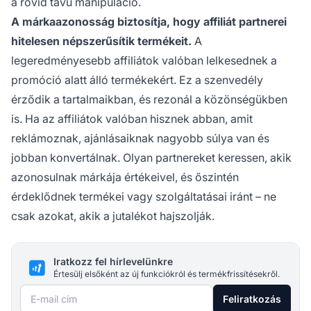
a rövid távú manipuláció.
A márkaazonosság biztosítja, hogy affiliát partnerei
hitelesen népszerűsítik termékeit.
A
legeredményesebb affiliátok valóban lelkesednek a
promóció alatt álló termékekért. Ez a szenvedély
érződik a tartalmaikban, és rezonál a közönségükben
is. Ha az affiliátok valóban hisznek abban, amit
reklámoznak, ajánlásaiknak nagyobb súlya van és
jobban konvertálnak. Olyan partnereket keressen, akik
azonosulnak márkája értékeivel, és őszintén
érdeklődnek termékei vagy szolgáltatásai iránt – ne
csak azokat, akik a jutalékot hajszolják.
Iratkozz fel hírlevelünkre
Értesülj elsőként az új funkciókról és termékfrissítésekről.
E-mail cím
Feliratkozás