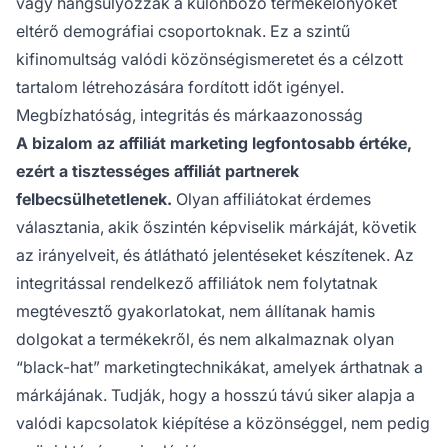
vagy hangsúlyozzák a különböző termékelőnyöket
eltérő demográfiai csoportoknak. Ez a szintű
kifinomultság valódi közönségismeretet és a célzott
tartalom létrehozására fordított időt igényel.
Megbízhatóság, integritás és márkaazonosság
A bizalom az affiliát marketing legfontosabb értéke,
ezért a tisztességes affiliát partnerek
felbecsülhetetlenek.
Olyan affiliátokat érdemes
választania, akik őszintén képviselik márkáját, követik
az irányelveit, és átlátható jelentéseket készítenek. Az
integritással rendelkező affiliátok nem folytatnak
megtévesztő gyakorlatokat, nem állítanak hamis
dolgokat a termékekről, és nem alkalmaznak olyan
“black-hat” marketingtechnikákat, amelyek árthatnak a
márkájának. Tudják, hogy a hosszú távú siker alapja a
valódi kapcsolatok kiépítése a közönséggel, nem pedig