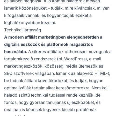
és akiben megbízik. A jó kommunikátorok mélyen
ismerik közönségüket – tudják, mire kíváncsiak, milyen
kifogásaik vannak, és hogyan tudják ezeket a
leghatékonyabban kezelni.
Technikai jártasság
A modern affiliát marketingben elengedhetetlen a
digitális eszközök és platformok magabiztos
használata.
A sikeres affiliátok otthonosan mozognak a
tartalomkezelő rendszerek (pl. WordPress), e-mail
marketingeszközök, közösségi média ütemezők és
SEO szoftverek világában. Ismerik az alapvető HTML-t,
be tudnak állítani követőkódokat, és tudják, hogyan
optimalizálják tartalmaikat keresőmotorokra. Nem kell
haladó szintű technikai tudással rendelkezniük, de
fontos, hogy gyorsan tanuljanak új eszközöket, és
önállóan is képesek legyenek kisebb problémák