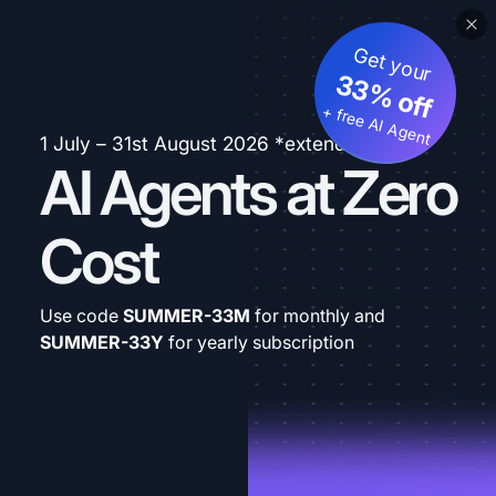
Get your
33% off
+ free AI Agent
1 July – 31st August 2026 *extended
AI Agents at Zero
Cost
Use code
SUMMER-33M
for monthly and
SUMMER-33Y
for yearly subscription