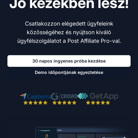
Jó kezekben lesz!
Csatlakozzon elégedett ügyfeleink
közösségéhez és nyújtson kiváló
ügyfélszolgálatot a Post Affiliate Pro-val.
30 napos ingyenes próba kezdése
Demo időpontjának egyeztetése