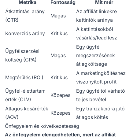
Metrika
Fontosság
Mit mér
Átkattintási arány
Az affiliát linkekre
Magas
(CTR)
kattintók aránya
A kattintásokból
Konverziós arány
Kritikus
vásárlás/lead lesz
Egy ügyfél
Ügyfélszerzési
Magas
megszerzésének
költség (CPA)
átlagköltsége
A marketingköltéshez
Megtérülés (ROI)
Kritikus
viszonyított profit
Ügyfél-élettartam
Egy ügyféltől várható
Közepes
érték (CLV)
teljes bevétel
Átlagos kosárérték
Egy tranzakcióra jutó
Közepes
(AOV)
átlagos költés
Önfegyelem és következetesség
Az önfegyelem elengedhetetlen, mert az affiliát