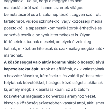
vágyaihoz. Tudják, hogy a meggyőzés nem
manipulációról szól, hanem az érték világos
bemutatásáról és a bizalomépítésről. Legyen szó írott
tartalomról, videós szkriptekről vagy közösségi média
posztokról, a tapasztalt kommunikátorok érthetővé és
vonzóvá teszik a bonyolult termékeket is. Olyan
történeteket tudnak mesélni, amelyek érzelmileg
hatnak, miközben hitelesek és szakmailag megbízhatók
maradnak.
A közönséggel való
aktív kommunikáció
hosszú távú
kapcsolatokat épít.
Azok az affiliátok, akik válaszolnak
a hozzászólásokra, kérdésekre, és valódi párbeszédet
folytatnak követőikkel, hűséges közösséget alakítanak
ki, amely megbízik ajánlásaikban. Ez a bizalom
közvetlenül magasabb konverziós arányhoz vezet,
hiszen a közönség szívesebben vásárol attól, akit ismer