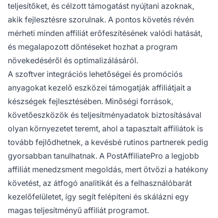
teljesítőket, és célzott támogatást nyújtani azoknak,
akik fejlesztésre szorulnak. A pontos követés révén
mérheti minden affiliát erőfeszítésének valódi hatását,
és megalapozott döntéseket hozhat a program
növekedéséről és optimalizálásáról.
A szoftver integrációs lehetőségei és promóciós
anyagokat kezelő eszközei támogatják affiliátjait a
készségek fejlesztésében. Minőségi források,
követőeszközök és teljesítményadatok biztosításával
olyan környezetet teremt, ahol a tapasztalt affiliátok is
tovább fejlődhetnek, a kevésbé rutinos partnerek pedig
gyorsabban tanulhatnak. A PostAffiliatePro a legjobb
affiliát menedzsment megoldás, mert ötvözi a hatékony
követést, az átfogó analitikát és a felhasználóbarát
kezelőfelületet, így segít felépíteni és skálázni egy
magas teljesítményű affiliát programot.