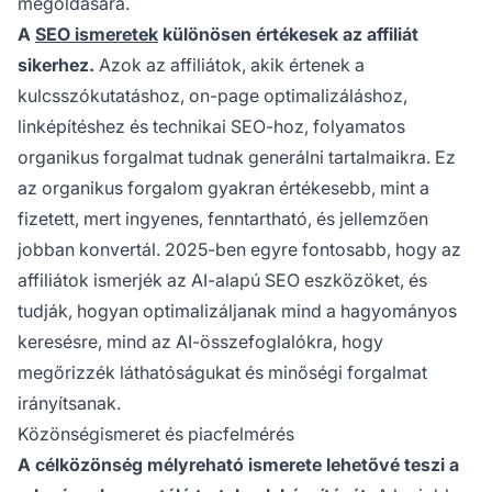
megoldására.
A
SEO ismeretek
különösen értékesek az affiliát
sikerhez.
Azok az affiliátok, akik értenek a
kulcsszókutatáshoz, on-page optimalizáláshoz,
linképítéshez és technikai SEO-hoz, folyamatos
organikus forgalmat tudnak generálni tartalmaikra. Ez
az organikus forgalom gyakran értékesebb, mint a
fizetett, mert ingyenes, fenntartható, és jellemzően
jobban konvertál. 2025-ben egyre fontosabb, hogy az
affiliátok ismerjék az AI-alapú SEO eszközöket, és
tudják, hogyan optimalizáljanak mind a hagyományos
keresésre, mind az AI-összefoglalókra, hogy
megőrizzék láthatóságukat és minőségi forgalmat
irányítsanak.
Közönségismeret és piacfelmérés
A célközönség mélyreható ismerete lehetővé teszi a