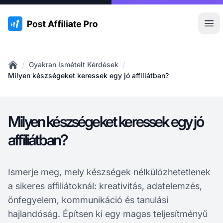
:site.title
Főm
/
/
Gyakran Ismételt Kérdések
Home
Milyen készségeket keressek egy jó affiliátban?
Milyen készségeket keressek egy jó
affiliátban?
Ismerje meg, mely készségek nélkülözhetetlenek
a sikeres affiliátoknál: kreativitás, adatelemzés,
önfegyelem, kommunikáció és tanulási
hajlandóság. Építsen ki egy magas teljesítményű