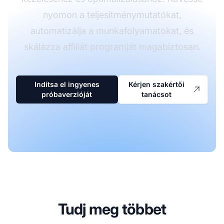
nyomon a teljesítménymutatókat,
automatizálja a munkafolyamatokat, és
skálázza affiliát programját magabiztosan.
Indítsa el ingyenes
Kérjen szakértői
próbaverzióját
tanácsot
Tudj meg többet