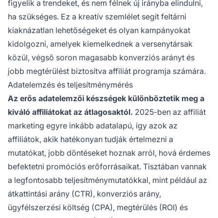
figyelik a trendeket, és nem félnek új irányba elindulni,
ha szükséges. Ez a kreatív szemlélet segít feltárni
kiaknázatlan lehetőségeket és olyan kampányokat
kidolgozni, amelyek kiemelkednek a versenytársak
közül, végső soron magasabb konverziós arányt és
jobb megtérülést biztosítva affiliát programja számára.
Adatelemzés és teljesítménymérés
Az erős adatelemzői készségek különböztetik meg a
kiváló affiliátokat az átlagosaktól.
2025-ben az affiliát
marketing egyre inkább adatalapú, így azok az
affiliátok, akik hatékonyan tudják értelmezni a
mutatókat, jobb döntéseket hoznak arról, hová érdemes
befektetni promóciós erőforrásaikat. Tisztában vannak
a legfontosabb teljesítménymutatókkal, mint például az
átkattintási arány (CTR), konverziós arány,
ügyfélszerzési költség (CPA), megtérülés (ROI) és