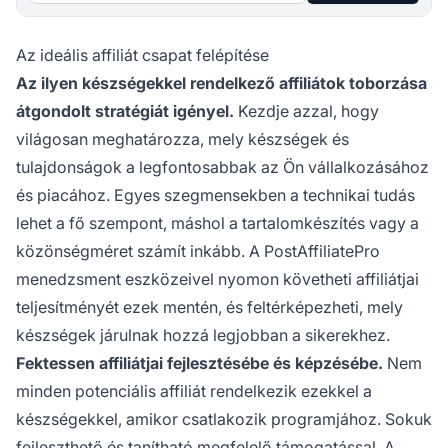
Az ideális affiliát csapat felépítése
Az ilyen készségekkel rendelkező affiliátok toborzása
átgondolt stratégiát igényel.
Kezdje azzal, hogy
világosan meghatározza, mely készségek és
tulajdonságok a legfontosabbak az Ön vállalkozásához
és piacához. Egyes szegmensekben a technikai tudás
lehet a fő szempont, máshol a tartalomkészítés vagy a
közönségméret számít inkább. A PostAffiliatePro
menedzsment eszközeivel nyomon követheti affiliátjai
teljesítményét ezek mentén, és feltérképezheti, mely
készségek járulnak hozzá legjobban a sikerekhez.
Fektessen affiliátjai fejlesztésébe és képzésébe.
Nem
minden potenciális affiliát rendelkezik ezekkel a
készségekkel, amikor csatlakozik programjához. Sokuk
fejleszthető és tanítható megfelelő támogatással. A