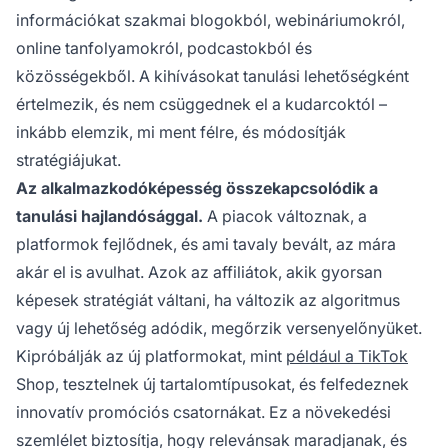
információkat szakmai blogokból, webináriumokról,
online tanfolyamokról, podcastokból és
közösségekből. A kihívásokat tanulási lehetőségként
értelmezik, és nem csüggednek el a kudarcoktól –
inkább elemzik, mi ment félre, és módosítják
stratégiájukat.
Az alkalmazkodóképesség összekapcsolódik a
tanulási hajlandósággal.
A piacok változnak, a
platformok fejlődnek, és ami tavaly bevált, az mára
akár el is avulhat. Azok az affiliátok, akik gyorsan
képesek stratégiát váltani, ha változik az algoritmus
vagy új lehetőség adódik, megőrzik versenyelőnyüket.
Kipróbálják az új platformokat, mint
például a TikTok
Shop, tesztelnek új tartalomtípusokat, és felfedeznek
innovatív promóciós csatornákat. Ez a növekedési
szemlélet biztosítja, hogy relevánsak maradjanak, és