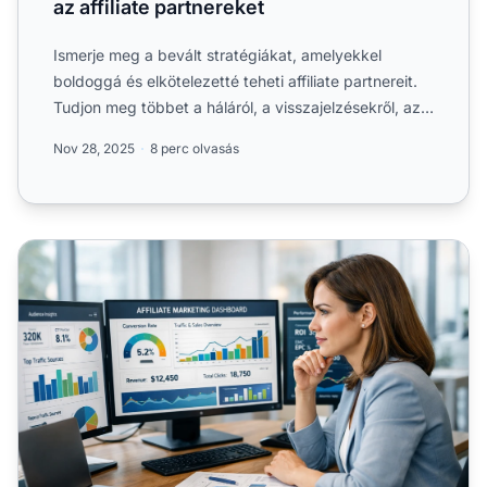
az affiliate partnereket
Ismerje meg a bevált stratégiákat, amelyekkel
boldoggá és elkötelezetté teheti affiliate partnereit.
Tudjon meg többet a háláról, a visszajelzésekről, az
átláth...
Nov 28, 2025
8 perc olvasás
Hogyan kutassuk fel és értékeljük a potenciális affiliate