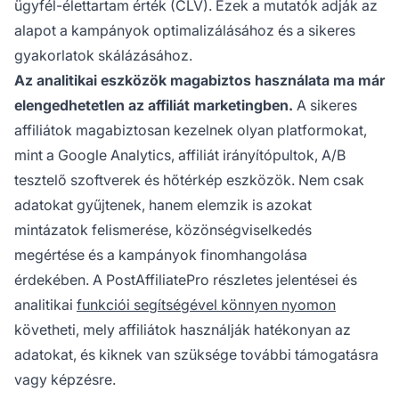
ügyfél-élettartam érték (CLV). Ezek a mutatók adják az
alapot a kampányok optimalizálásához és a sikeres
gyakorlatok skálázásához.
Az analitikai eszközök magabiztos használata ma már
elengedhetetlen az affiliát marketingben.
A sikeres
affiliátok magabiztosan kezelnek olyan platformokat,
mint a Google Analytics, affiliát irányítópultok, A/B
tesztelő szoftverek és hőtérkép eszközök. Nem csak
adatokat gyűjtenek, hanem elemzik is azokat
mintázatok felismerése, közönségviselkedés
megértése és a kampányok finomhangolása
érdekében. A PostAffiliatePro részletes jelentései és
analitikai
funkciói segítségével könnyen nyomon
követheti, mely affiliátok használják hatékonyan az
adatokat, és kiknek van szüksége további támogatásra
vagy képzésre.