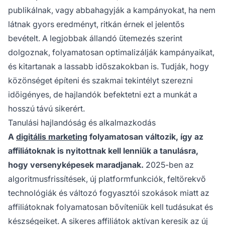
publikálnak, vagy abbahagyják a kampányokat, ha nem
látnak gyors eredményt, ritkán érnek el jelentős
bevételt. A legjobbak állandó ütemezés szerint
dolgoznak, folyamatosan optimalizálják kampányaikat,
és kitartanak a lassabb időszakokban is. Tudják, hogy
közönséget építeni és szakmai tekintélyt szerezni
időigényes, de hajlandók befektetni ezt a munkát a
hosszú távú sikerért.
Tanulási hajlandóság és alkalmazkodás
A
digitális marketing
folyamatosan változik, így az
affiliátoknak is nyitottnak kell lenniük a tanulásra,
hogy versenyképesek maradjanak.
2025-ben az
algoritmusfrissítések, új platformfunkciók, feltörekvő
technológiák és változó fogyasztói szokások miatt az
affiliátoknak folyamatosan bővíteniük kell tudásukat és
készségeiket. A sikeres affiliátok aktívan keresik az új