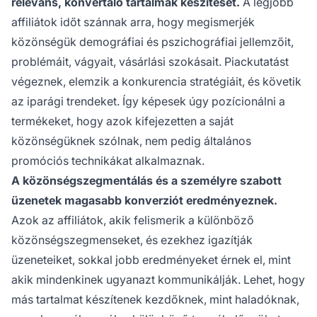
releváns, konvertáló tartalmak készítését.
A legjobb
affiliátok időt szánnak arra, hogy megismerjék
közönségük demográfiai és pszichográfiai jellemzőit,
problémáit, vágyait, vásárlási szokásait. Piackutatást
végeznek, elemzik a konkurencia stratégiáit, és követik
az iparági trendeket. Így képesek úgy pozícionálni a
termékeket, hogy azok kifejezetten a saját
közönségüknek szólnak, nem pedig általános
promóciós technikákat alkalmaznak.
A közönségszegmentálás és a személyre szabott
üzenetek magasabb konverziót eredményeznek.
Azok az affiliátok, akik felismerik a különböző
közönségszegmenseket, és ezekhez igazítják
üzeneteiket, sokkal jobb eredményeket érnek el, mint
akik mindenkinek ugyanazt kommunikálják. Lehet, hogy
más tartalmat készítenek kezdőknek, mint haladóknak,