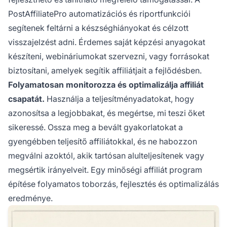
PostAffiliatePro automatizációs és riportfunkciói
segítenek feltárni a készséghiányokat és célzott
visszajelzést adni. Érdemes saját képzési anyagokat
készíteni, webináriumokat szervezni, vagy forrásokat
biztosítani, amelyek segítik affiliátjait a fejlődésben.
Folyamatosan monitorozza és optimalizálja affiliát
csapatát.
Használja a teljesítményadatokat, hogy
azonosítsa a legjobbakat, és megértse, mi teszi őket
sikeressé. Ossza meg a bevált gyakorlatokat a
gyengébben teljesítő affiliátokkal, és ne habozzon
megválni azoktól, akik tartósan alulteljesítenek vagy
megsértik irányelveit. Egy minőségi affiliát program
építése folyamatos toborzás, fejlesztés és optimalizálás
eredménye.