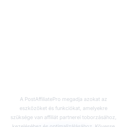
Készen áll egy magas
teljesítményű affiliát
csapat építésére?
A PostAffiliatePro megadja azokat az
eszközöket és funkciókat, amelyekre
szüksége van affiliát partnerei toborzásához,
kezeléséhez és optimalizálásához. Kövesse