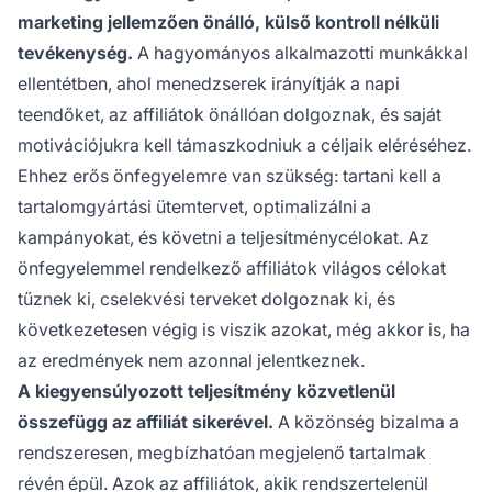
marketing jellemzően önálló, külső kontroll nélküli
tevékenység.
A hagyományos alkalmazotti munkákkal
ellentétben, ahol menedzserek irányítják a napi
teendőket, az affiliátok önállóan dolgoznak, és saját
motivációjukra kell támaszkodniuk a céljaik eléréséhez.
Ehhez erős önfegyelemre van szükség: tartani kell a
tartalomgyártási ütemtervet, optimalizálni a
kampányokat, és követni a teljesítménycélokat. Az
önfegyelemmel rendelkező affiliátok világos célokat
tűznek ki, cselekvési terveket dolgoznak ki, és
következetesen végig is viszik azokat, még akkor is, ha
az eredmények nem azonnal jelentkeznek.
A kiegyensúlyozott teljesítmény közvetlenül
összefügg az affiliát sikerével.
A közönség bizalma a
rendszeresen, megbízhatóan megjelenő tartalmak
révén épül. Azok az affiliátok, akik rendszertelenül