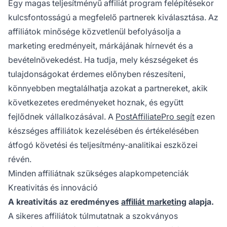
Egy magas teljesítményű affiliát program felépítésekor
kulcsfontosságú a megfelelő partnerek kiválasztása. Az
affiliátok minősége közvetlenül befolyásolja a
marketing eredményeit, márkájának hírnevét és a
bevételnövekedést. Ha tudja, mely készségeket és
tulajdonságokat érdemes előnyben részesíteni,
könnyebben megtalálhatja azokat a partnereket, akik
következetes eredményeket hoznak, és együtt
fejlődnek vállalkozásával. A
PostAffiliatePro segít
ezen
készséges affiliátok kezelésében és értékelésében
átfogó követési és teljesítmény-analitikai eszközei
révén.
Minden affiliátnak szükséges alapkompetenciák
Kreativitás és innováció
A kreativitás az eredményes
affiliát marketing
alapja.
A sikeres affiliátok túlmutatnak a szokványos