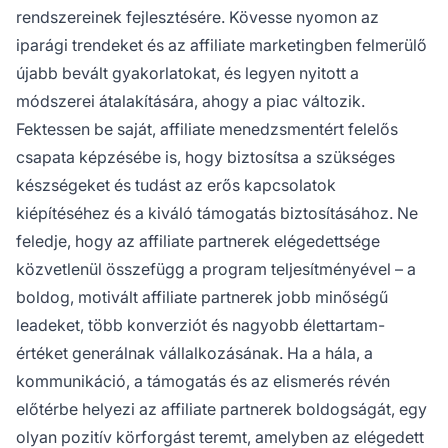
rendszereinek fejlesztésére. Kövesse nyomon az
iparági trendeket és az affiliate marketingben felmerülő
újabb bevált gyakorlatokat, és legyen nyitott a
módszerei átalakítására, ahogy a piac változik.
Fektessen be saját, affiliate menedzsmentért felelős
csapata képzésébe is, hogy biztosítsa a szükséges
készségeket és tudást az erős kapcsolatok
kiépítéséhez és a kiváló támogatás biztosításához. Ne
feledje, hogy az affiliate partnerek elégedettsége
közvetlenül összefügg a program teljesítményével – a
boldog, motivált affiliate partnerek jobb minőségű
leadeket, több konverziót és nagyobb élettartam-
értéket generálnak vállalkozásának. Ha a hála, a
kommunikáció, a támogatás és az elismerés révén
előtérbe helyezi az affiliate partnerek boldogságát, egy
olyan pozitív körforgást teremt, amelyben az elégedett