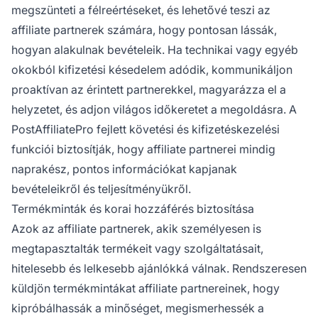
megszünteti a félreértéseket, és lehetővé teszi az
affiliate partnerek számára, hogy pontosan lássák,
hogyan alakulnak bevételeik. Ha technikai vagy egyéb
okokból kifizetési késedelem adódik, kommunikáljon
proaktívan az érintett partnerekkel, magyarázza el a
helyzetet, és adjon világos időkeretet a megoldásra. A
PostAffiliatePro fejlett követési és kifizetéskezelési
funkciói biztosítják, hogy affiliate partnerei mindig
naprakész, pontos információkat kapjanak
bevételeikről és teljesítményükről.
Termékminták és korai hozzáférés biztosítása
Azok az affiliate partnerek, akik személyesen is
megtapasztalták termékeit vagy szolgáltatásait,
hitelesebb és lelkesebb ajánlókká válnak. Rendszeresen
küldjön termékmintákat affiliate partnereinek, hogy
kipróbálhassák a minőséget, megismerhessék a