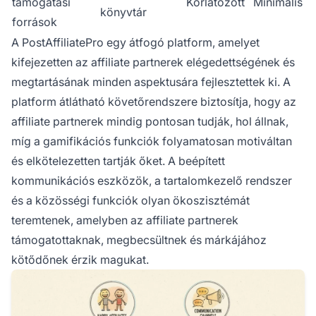
támogatási
Korlátozott
Minimális
könyvtár
források
A PostAffiliatePro egy átfogó platform, amelyet
kifejezetten az affiliate partnerek elégedettségének és
megtartásának minden aspektusára fejlesztettek ki. A
platform átlátható követőrendszere biztosítja, hogy az
affiliate partnerek mindig pontosan tudják, hol állnak,
míg a gamifikációs funkciók folyamatosan motiváltan
és elkötelezetten tartják őket. A beépített
kommunikációs eszközök, a tartalomkezelő rendszer
és a közösségi funkciók olyan ökoszisztémát
teremtenek, amelyben az affiliate partnerek
támogatottaknak, megbecsültnek és márkájához
kötődőnek érzik magukat.