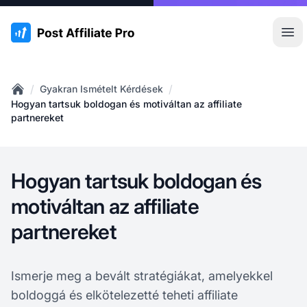
:site.title
Főm
/
/
Gyakran Ismételt Kérdések
Home
Hogyan tartsuk boldogan és motiváltan az affiliate
partnereket
Hogyan tartsuk boldogan és
motiváltan az affiliate
partnereket
Ismerje meg a bevált stratégiákat, amelyekkel
boldoggá és elkötelezetté teheti affiliate