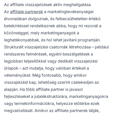
Az affiliate visszajelzések aktív meghallgatása
Az
affiliate partnerek
a marketingtevékenységei
élvonalában dolgoznak, és felbecsülhetetlen értékű
betekintéssel rendelkeznek abba, hogy mi rezonál a
közönséggel, mely marketinganyagok a
leghatékonyabbak, és hol lehet javítani programján.
Strukturált visszajelzési csatornák létrehozása – például
rendszeres felmérések, egyéni beszélgetések a
legjobban teljesítőkkel vagy dedikált visszajelzési
űrlapok – azt mutatja, hogy valóban értékeli a
véleményüket. Még fontosabb, hogy amikor
visszajelzést kap, lehetőség szerint cselekedjen az
alapján. Ha több affiliate partner is javasol
fejlesztéseket a jutalékstruktúrára, marketinganyagokra
vagy termékinformációkra, helyezze előtérbe ezek
megvalósítását. Amikor az affiliate partnerek látják,