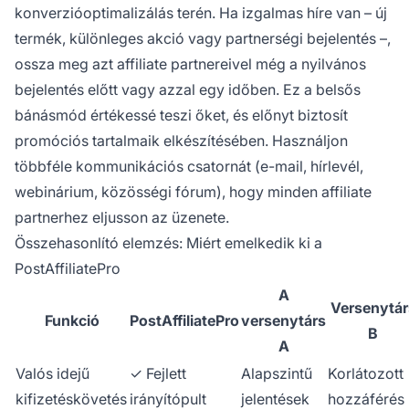
konverzióoptimalizálás terén. Ha izgalmas híre van – új
termék, különleges akció vagy partnerségi bejelentés –,
ossza meg azt affiliate partnereivel még a nyilvános
bejelentés előtt vagy azzal egy időben. Ez a belsős
bánásmód értékessé teszi őket, és előnyt biztosít
promóciós tartalmaik elkészítésében. Használjon
többféle kommunikációs csatornát (e-mail, hírlevél,
webinárium, közösségi fórum), hogy minden affiliate
partnerhez eljusson az üzenete.
Összehasonlító elemzés: Miért emelkedik ki a
PostAffiliatePro
A
Versenytár
Funkció
PostAffiliatePro
versenytárs
B
A
Valós idejű
✓ Fejlett
Alapszintű
Korlátozott
kifizetéskövetés
irányítópult
jelentések
hozzáférés