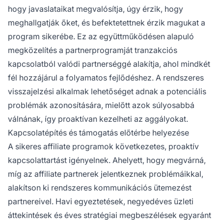
hogy javaslataikat megvalósítja, úgy érzik, hogy
meghallgatják őket, és befektetettnek érzik magukat a
program sikerébe. Ez az együttműködésen alapuló
megközelítés a partnerprogramját tranzakciós
kapcsolatból valódi partnerséggé alakítja, ahol mindkét
fél hozzájárul a folyamatos fejlődéshez. A rendszeres
visszajelzési alkalmak lehetőséget adnak a potenciális
problémák azonosítására, mielőtt azok súlyosabbá
válnának, így proaktívan kezelheti az aggályokat.
Kapcsolatépítés és támogatás előtérbe helyezése
A sikeres affiliate programok következetes, proaktív
kapcsolattartást igényelnek. Ahelyett, hogy megvárná,
míg az affiliate partnerek jelentkeznek problémáikkal,
alakítson ki rendszeres kommunikációs ütemezést
partnereivel. Havi egyeztetések, negyedéves üzleti
áttekintések és éves stratégiai megbeszélések egyaránt