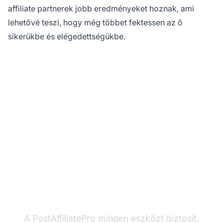
affiliate partnerek jobb eredményeket hoznak, ami
lehetővé teszi, hogy még többet fektessen az ő
sikerükbe és elégedettségükbe.
Készen áll egy sikeres
affiliate program
kiépítésére?
A PostAffiliatePro minden eszközt biztosít,