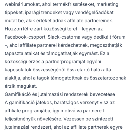
webináriumokat, ahol termékfrissítéseket, marketing
tippeket, iparági trendeket vagy vendégelőadókat
mutat be, akik értéket adnak affiliate partnereinek.
Hozzon létre zárt közösségi teret – legyen az
Facebook-csoport, Slack-csatorna vagy dedikált fórum
–, ahol affiliate partnerei kérdezhetnek, megoszthatják
tapasztalataikat és támogathatják egymást. Ez a
közösségi érzés a partnerprogramját egyéni
kapcsolatok összességéből összetartó hálózattá
alakítja, ahol a tagok támogatottnak és összetartozónak
érzik magukat.
Gamifikáció és jutalmazási rendszerek bevezetése
A gamifikáció játékos, barátságos versenyt visz az
affiliate programjába, így motiválva partnereit
teljesítményük növelésére. Vezessen be szintezett
jutalmazási rendszert, ahol az affiliate partnerek egyre