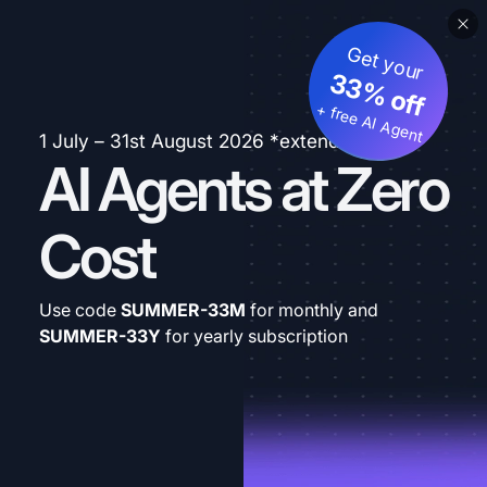
Get your
33% off
+ free AI Agent
1 July – 31st August 2026 *extended
AI Agents at Zero
Cost
Use code
SUMMER-33M
for monthly and
SUMMER-33Y
for yearly subscription