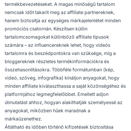
termékbevezetéseket. A magas minőségű tartalom
nemcsak időt takarít meg az affiliate partnereknek,
hanem biztosítja az egységes márkajelenlétet minden
promóciós csatornán. Készítsen külön
tartalomcsomagokat különböző affiliate típusok
számára – az influencereknek lehet, hogy videós
tartalomra és beszédpontokra van szüksége, míg a
bloggereknek részletes termékinformációkra és
összehasonlításokra. Többféle formátumban (kép,
videó, szöveg, infografika) kínáljon anyagokat, hogy
minden affiliate kiválaszthassa a saját közönségéhez és
platformjához legmegfelelőbbet. Emellett adjon
útmutatást ahhoz, hogyan alakíthatják személyessé az
anyagokat, miközben hűek maradnak a
márkaüzenethez.
Átlátható és időben történő kifizetések biztosítása