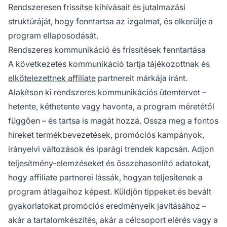
Rendszeresen frissítse kihívásait és jutalmazási
struktúráját, hogy fenntartsa az izgalmat, és elkerülje a
program ellaposodását.
Rendszeres kommunikáció és frissítések fenntartása
A következetes kommunikáció tartja tájékozottnak és
elkötelezettnek affiliate
partnereit márkája iránt.
Alakítson ki rendszeres kommunikációs ütemtervet –
hetente, kéthetente vagy havonta, a program méretétől
függően – és tartsa is magát hozzá. Ossza meg a fontos
híreket termékbevezetések, promóciós kampányok,
irányelvi változások és iparági trendek kapcsán. Adjon
teljesítmény-elemzéseket és összehasonlító adatokat,
hogy affiliate partnerei lássák, hogyan teljesítenek a
program átlagaihoz képest. Küldjön tippeket és bevált
gyakorlatokat promóciós eredményeik javításához –
akár a tartalomkészítés, akár a célcsoport elérés vagy a