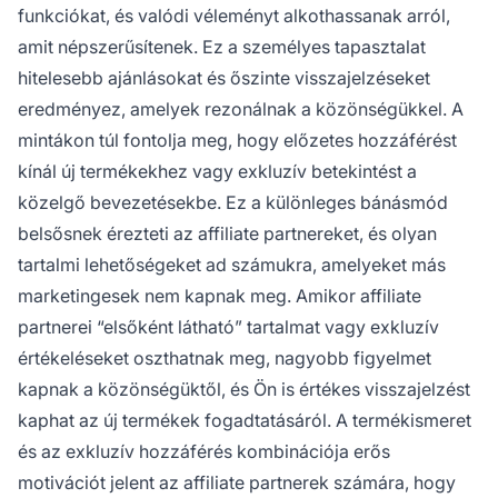
funkciókat, és valódi véleményt alkothassanak arról,
amit népszerűsítenek. Ez a személyes tapasztalat
hitelesebb ajánlásokat és őszinte visszajelzéseket
eredményez, amelyek rezonálnak a közönségükkel. A
mintákon túl fontolja meg, hogy előzetes hozzáférést
kínál új termékekhez vagy exkluzív betekintést a
közelgő bevezetésekbe. Ez a különleges bánásmód
belsősnek érezteti az affiliate partnereket, és olyan
tartalmi lehetőségeket ad számukra, amelyeket más
marketingesek nem kapnak meg. Amikor affiliate
partnerei “elsőként látható” tartalmat vagy exkluzív
értékeléseket oszthatnak meg, nagyobb figyelmet
kapnak a közönségüktől, és Ön is értékes visszajelzést
kaphat az új termékek fogadtatásáról. A termékismeret
és az exkluzív hozzáférés kombinációja erős
motivációt jelent az affiliate partnerek számára, hogy