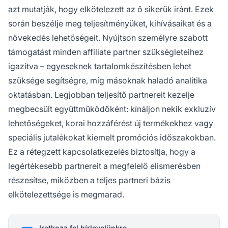
azt mutatják, hogy elkötelezett az ő sikerük iránt. Ezek
során beszélje meg teljesítményüket, kihívásaikat és a
növekedés lehetőségeit. Nyújtson személyre szabott
támogatást minden affiliate partner szükségleteihez
igazítva – egyeseknek tartalomkészítésben lehet
szüksége segítségre, míg másoknak haladó analitika
oktatásban. Legjobban teljesítő partnereit kezelje
megbecsült együttműködőként: kínáljon nekik exkluzív
lehetőségeket, korai hozzáférést új termékekhez vagy
speciális jutalékokat kiemelt promóciós időszakokban.
Ez a rétegzett kapcsolatkezelés biztosítja, hogy a
legértékesebb partnereit a megfelelő elismerésben
részesítse, miközben a teljes partneri bázis
elkötelezettsége is megmarad.
Iratkozz fel hírlevelünkre