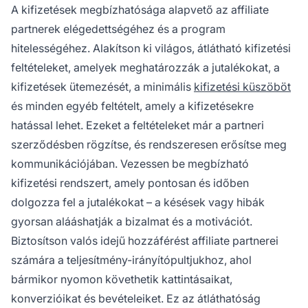
A kifizetések megbízhatósága alapvető az affiliate
partnerek elégedettségéhez és a program
hitelességéhez. Alakítson ki világos, átlátható kifizetési
feltételeket, amelyek meghatározzák a jutalékokat, a
kifizetések ütemezését, a minimális
kifizetési küszöböt
és minden egyéb feltételt, amely a kifizetésekre
hatással lehet. Ezeket a feltételeket már a partneri
szerződésben rögzítse, és rendszeresen erősítse meg
kommunikációjában. Vezessen be megbízható
kifizetési rendszert, amely pontosan és időben
dolgozza fel a jutalékokat – a késések vagy hibák
gyorsan alááshatják a bizalmat és a motivációt.
Biztosítson valós idejű hozzáférést affiliate partnerei
számára a teljesítmény-irányítópultjukhoz, ahol
bármikor nyomon követhetik kattintásaikat,
konverzióikat és bevételeiket. Ez az átláthatóság