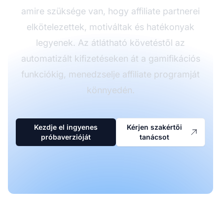
amire szüksége van, hogy affiliate partnerei
elkötelezettek, motiváltak és hatékonyak
legyenek. Az átlátható követéstől az
automatizált kifizetéseken át a gamifikációs
funkciókig, menedzselje affiliate programját
könnyedén.
Kezdje el ingyenes
Kérjen szakértői
próbaverzióját
tanácsot