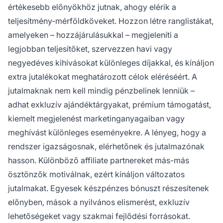
értékesebb előnyökhöz jutnak, ahogy elérik a
teljesítmény-mérföldköveket. Hozzon létre ranglistákat,
amelyeken – hozzájárulásukkal – megjeleníti a
legjobban teljesítőket, szervezzen havi vagy
negyedéves kihívásokat különleges díjakkal, és kínáljon
extra jutalékokat meghatározott célok eléréséért. A
jutalmaknak nem kell mindig pénzbelinek lenniük –
adhat exkluzív ajándéktárgyakat, prémium támogatást,
kiemelt megjelenést marketinganyagaiban vagy
meghívást különleges eseményekre. A lényeg, hogy a
rendszer igazságosnak, elérhetőnek és jutalmazónak
hasson. Különböző affiliate partnereket más-más
ösztönzők motiválnak, ezért kínáljon változatos
jutalmakat. Egyesek készpénzes bónuszt részesítenek
előnyben, mások a nyilvános elismerést, exkluzív
lehetőségeket vagy szakmai fejlődési forrásokat.