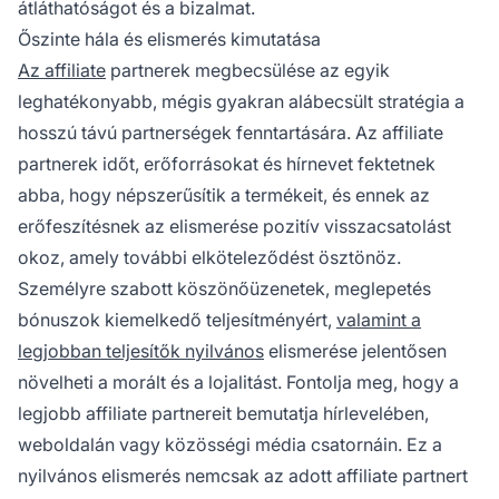
átláthatóságot és a bizalmat.
Őszinte hála és elismerés kimutatása
Az affiliate
partnerek megbecsülése az egyik
leghatékonyabb, mégis gyakran alábecsült stratégia a
hosszú távú partnerségek fenntartására. Az affiliate
partnerek időt, erőforrásokat és hírnevet fektetnek
abba, hogy népszerűsítik a termékeit, és ennek az
erőfeszítésnek az elismerése pozitív visszacsatolást
okoz, amely további elköteleződést ösztönöz.
Személyre szabott köszönőüzenetek, meglepetés
bónuszok kiemelkedő teljesítményért,
valamint a
legjobban teljesítők nyilvános
elismerése jelentősen
növelheti a morált és a lojalitást. Fontolja meg, hogy a
legjobb affiliate partnereit bemutatja hírlevelében,
weboldalán vagy közösségi média csatornáin. Ez a
nyilvános elismerés nemcsak az adott affiliate partnert