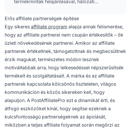
termékminták felajánlásával, hálózati
események szervezésével, gamifikációs
jutalmakkal és rendszeres kommunikációval a
Erős affiliate partnerségek építése
frissítésekről és lehetőségekről.
Egy sikeres
affiliate program
alapja annak felismerése,
hogy az affiliate partnerei nem csupán értékesítők – ők
üzleti növekedésének partnerei. Amikor az affiliate
partnerek értékeltnek, támogatottnak és megbecsültnek
érzik magukat, természetes módon lesznek
motiváltabbak arra, hogy lelkesedéssel népszerűsítsék
termékeit és szolgáltatásait. A márka és az affiliate
partnerek kapcsolata kölcsönös tiszteleten, világos
kommunikáción és közös sikereken kell, hogy
alapuljon. A PostAffiliatePro ezt a dinamikát érti, és
átfogó eszközöket kínál, hogy segítse ezeknek a
kulcsfontosságú partnerségeknek az ápolását,
miközben a teljes affiliate folyamat során megőrzi az