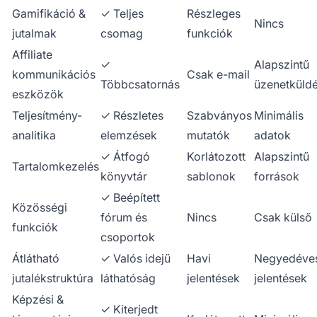
Gamifikáció &
✓ Teljes
Részleges
Nincs
jutalmak
csomag
funkciók
Affiliate
✓
Alapszintű
kommunikációs
Csak e-mail
Többcsatornás
üzenetküld
eszközök
Teljesítmény-
✓ Részletes
Szabványos
Minimális
analitika
elemzések
mutatók
adatok
✓ Átfogó
Korlátozott
Alapszintű
Tartalomkezelés
könyvtár
sablonok
források
✓ Beépített
Közösségi
fórum és
Nincs
Csak külső
funkciók
csoportok
Átlátható
✓ Valós idejű
Havi
Negyedéve
jutalékstruktúra
láthatóság
jelentések
jelentések
Képzési &
✓ Kiterjedt