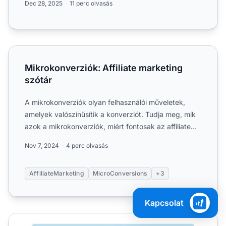
Dec 28, 2025
11 perc olvasás
Mikrokonverziók: Affiliate marketing szótár
Mikrokonverziók: Affiliate marketing
szótár
A mikrokonverziók olyan felhasználói műveletek,
amelyek valószínűsítik a konverziót. Tudja meg, mik
azok a mikrokonverziók, miért fontosak az affiliate
marketin...
Nov 7, 2024
4 perc olvasás
AffiliateMarketing
MicroConversions
+3
Kapcsolat
Miért fontosak a mikro konverziók?