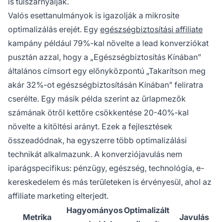
is túlszárnyalják.
Valós esettanulmányok is igazolják a mikrosite
optimalizálás erejét. Egy
egészségbiztosítási affiliate
kampány például 79%-kal növelte a lead konverziókat
pusztán azzal, hogy a „Egészségbiztosítás Kínában”
általános címsort egy előnyközpontú „Takarítson meg
akár 32%-ot egészségbiztosításán Kínában” feliratra
cserélte. Egy másik példa szerint az űrlapmezők
számának ötről kettőre csökkentése 20-40%-kal
növelte a kitöltési arányt. Ezek a fejlesztések
összeadódnak, ha egyszerre több optimalizálási
technikát alkalmazunk. A konverziójavulás nem
iparágspecifikus: pénzügy, egészség, technológia, e-
kereskedelem és más területeken is érvényesül, ahol az
affiliate marketing elterjedt.
Hagyományos
Optimalizált
Metrika
Javulás