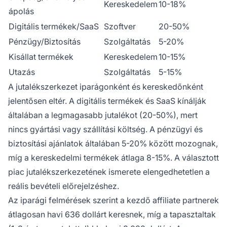
Kereskedelem
10-18%
ápolás
Digitális termékek/SaaS
Szoftver
20-50%
Pénzügy/Biztosítás
Szolgáltatás
5-20%
Kisállat termékek
Kereskedelem
10-15%
Utazás
Szolgáltatás
5-15%
A jutalékszerkezet iparágonként és kereskedőnként
jelentősen eltér. A digitális termékek és SaaS kínálják
általában a legmagasabb jutalékot (20-50%), mert
nincs gyártási vagy szállítási költség. A pénzügyi és
biztosítási ajánlatok általában 5-20% között mozognak,
míg a kereskedelmi termékek átlaga 8-15%. A választott
piac jutalékszerkezetének ismerete elengedhetetlen a
reális bevételi előrejelzéshez.
Az iparági felmérések szerint a kezdő affiliate partnerek
átlagosan havi 636 dollárt keresnek, míg a tapasztaltak