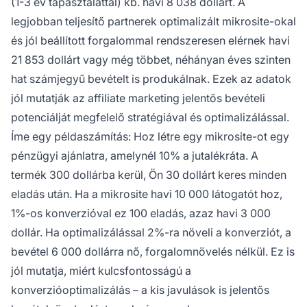
(1-3 év tapasztalattal) kb. havi 8 038 dollárt. A
legjobban teljesítő partnerek optimalizált mikrosite-okal
és jól beállított forgalommal rendszeresen elérnek havi
21 853 dollárt vagy még többet, néhányan éves szinten
hat számjegyű bevételt is produkálnak. Ezek az adatok
jól mutatják az affiliate marketing jelentős bevételi
potenciálját megfelelő stratégiával és optimalizálással.
Íme egy példaszámítás: Hoz létre egy mikrosite-ot egy
pénzügyi ajánlatra, amelynél 10% a jutalékráta. A
termék 300 dollárba kerül, Ön 30 dollárt keres minden
eladás után. Ha a mikrosite havi 10 000 látogatót hoz,
1%-os konverzióval ez 100 eladás, azaz havi 3 000
dollár. Ha optimalizálással 2%-ra növeli a konverziót, a
bevétel 6 000 dollárra nő, forgalomnövelés nélkül. Ez is
jól mutatja, miért kulcsfontosságú a
konverzióoptimalizálás – a kis javulások is jelentős