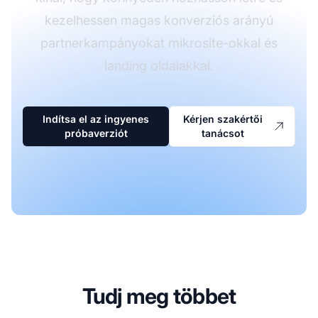
kezelhessen magas konverziós arányú
partnerkampányokat mikrosite-okkal és
landing oldalakkal.
Indítsa el az ingyenes
Kérjen szakértői
próbaverziót
tanácsot
Tudj meg többet