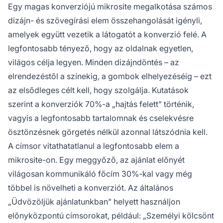
Egy magas konverziójú mikrosite megalkotása számos
dizájn- és szövegírási elem összehangolását igényli,
amelyek együtt vezetik a látogatót a konverzió felé. A
legfontosabb tényező, hogy az oldalnak egyetlen,
világos célja legyen. Minden dizájndöntés – az
elrendezéstől a színekig, a gombok elhelyezéséig – ezt
az elsődleges célt kell, hogy szolgálja. Kutatások
szerint a konverziók 70%-a „hajtás felett” történik,
vagyis a legfontosabb tartalomnak és cselekvésre
ösztönzésnek görgetés nélkül azonnal látszódnia kell.
A címsor vitathatatlanul a legfontosabb elem a
mikrosite-on. Egy meggyőző, az ajánlat előnyét
világosan kommunikáló főcím 30%-kal vagy még
többel is növelheti a konverziót. Az általános
„Üdvözöljük ajánlatunkban” helyett használjon
előnyközpontú címsorokat, például: „Személyi kölcsönt