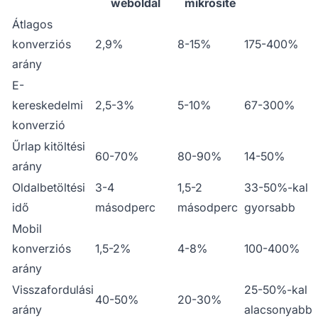
weboldal
mikrosite
Átlagos
konverziós
2,9%
8-15%
175-400%
arány
E-
kereskedelmi
2,5-3%
5-10%
67-300%
konverzió
Űrlap kitöltési
60-70%
80-90%
14-50%
arány
Oldalbetöltési
3-4
1,5-2
33-50%-kal
idő
másodperc
másodperc
gyorsabb
Mobil
konverziós
1,5-2%
4-8%
100-400%
arány
Visszafordulási
25-50%-kal
40-50%
20-30%
arány
alacsonyabb