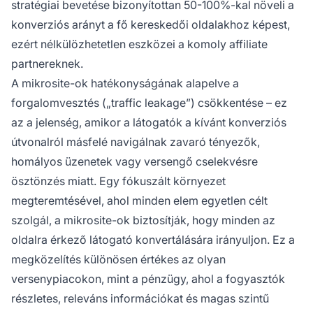
stratégiai bevetése bizonyítottan 50-100%-kal növeli a
konverziós arányt a fő kereskedői oldalakhoz képest,
ezért nélkülözhetetlen eszközei a komoly affiliate
partnereknek.
A mikrosite-ok hatékonyságának alapelve a
forgalomvesztés („traffic leakage”) csökkentése – ez
az a jelenség, amikor a látogatók a kívánt konverziós
útvonalról másfelé navigálnak zavaró tényezők,
homályos üzenetek vagy versengő cselekvésre
ösztönzés miatt. Egy fókuszált környezet
megteremtésével, ahol minden elem egyetlen célt
szolgál, a mikrosite-ok biztosítják, hogy minden az
oldalra érkező látogató konvertálására irányuljon. Ez a
megközelítés különösen értékes az olyan
versenypiacokon, mint a pénzügy, ahol a fogyasztók
részletes, releváns információkat és magas szintű