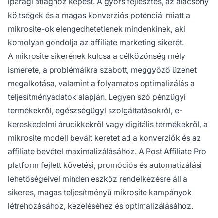
iparági átlaghoz képest. A gyors fejlesztés, az alacsony
költségek és a magas konverziós potenciál miatt a
mikrosite-ok elengedhetetlenek mindenkinek, aki
komolyan gondolja az affiliate marketing sikerét.
A mikrosite sikerének kulcsa a célközönség mély
ismerete, a problémáikra szabott, meggyőző üzenet
megalkotása, valamint a folyamatos optimalizálás a
teljesítményadatok alapján. Legyen szó pénzügyi
termékekről, egészségügyi szolgáltatásokról, e-
kereskedelmi árucikkekről vagy digitális termékekről, a
mikrosite modell bevált keretet ad a konverziók és az
affiliate bevétel maximalizálásához. A Post Affiliate Pro
platform fejlett követési, promóciós és automatizálási
lehetőségeivel minden eszköz rendelkezésre áll a
sikeres, magas teljesítményű mikrosite kampányok
létrehozásához, kezeléséhez és optimalizálásához.