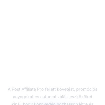
Készen áll a
partnerprogram
teljesítményének
maximalizálására?
A Post Affiliate Pro fejlett követést, promóciós
anyagokat és automatizálási eszközöket
kínál, hogy könnyedén hozhasson létre és