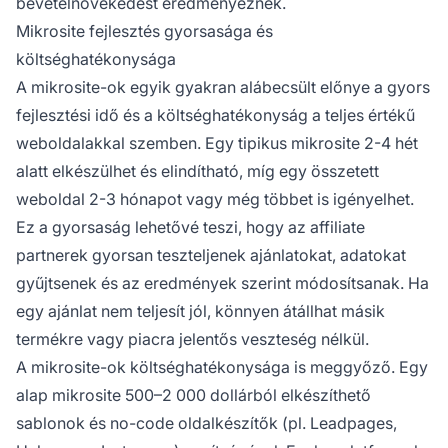
bevételnövekedést eredményeznek.
Mikrosite fejlesztés gyorsasága és
költséghatékonysága
A mikrosite-ok egyik gyakran alábecsült előnye a gyors
fejlesztési idő és a költséghatékonyság a teljes értékű
weboldalakkal szemben. Egy tipikus mikrosite 2-4 hét
alatt elkészülhet és elindítható, míg egy összetett
weboldal 2-3 hónapot vagy még többet is igényelhet.
Ez a gyorsaság lehetővé teszi, hogy az affiliate
partnerek gyorsan teszteljenek ajánlatokat, adatokat
gyűjtsenek és az eredmények szerint módosítsanak. Ha
egy ajánlat nem teljesít jól, könnyen átállhat másik
termékre vagy piacra jelentős veszteség nélkül.
A mikrosite-ok költséghatékonysága is meggyőző. Egy
alap mikrosite 500–2 000 dollárból elkészíthető
sablonok és no-code oldalkészítők (pl. Leadpages,