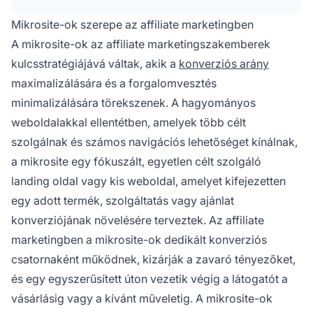
mint a pénzügy.
Mikrosite-ok szerepe az affiliate marketingben
A mikrosite-ok az affiliate marketingszakemberek
kulcsstratégiájává váltak, akik a
konverziós arány
maximalizálására és a forgalomvesztés
minimalizálására törekszenek. A hagyományos
weboldalakkal ellentétben, amelyek több célt
szolgálnak és számos navigációs lehetőséget kínálnak,
a mikrosite egy fókuszált, egyetlen célt szolgáló
landing oldal vagy kis weboldal, amelyet kifejezetten
egy adott termék, szolgáltatás vagy ajánlat
konverziójának növelésére terveztek. Az affiliate
marketingben a mikrosite-ok dedikált konverziós
csatornaként működnek, kizárják a zavaró tényezőket,
és egy egyszerűsített úton vezetik végig a látogatót a
vásárlásig vagy a kívánt műveletig. A mikrosite-ok