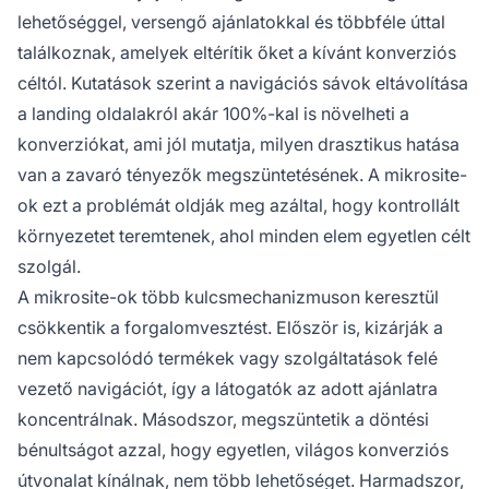
lehetőséggel, versengő ajánlatokkal és többféle úttal
találkoznak, amelyek eltérítik őket a kívánt konverziós
céltól. Kutatások szerint a navigációs sávok eltávolítása
a landing oldalakról akár 100%-kal is növelheti a
konverziókat, ami jól mutatja, milyen drasztikus hatása
van a zavaró tényezők megszüntetésének. A mikrosite-
ok ezt a problémát oldják meg azáltal, hogy kontrollált
környezetet teremtenek, ahol minden elem egyetlen célt
szolgál.
A mikrosite-ok több kulcsmechanizmuson keresztül
csökkentik a forgalomvesztést. Először is, kizárják a
nem kapcsolódó termékek vagy szolgáltatások felé
vezető navigációt, így a látogatók az adott ajánlatra
koncentrálnak. Másodszor, megszüntetik a döntési
bénultságot azzal, hogy egyetlen, világos konverziós
útvonalat kínálnak, nem több lehetőséget. Harmadszor,