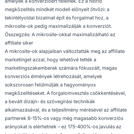
amelyek a konverzióért felelnek. Ez a hibrid
megközelítés mindkét modell előnyeit ötvözi: a
tekintélyoldal bizalmat épít és forgalmat hoz, a
mikrosite-ok pedig maximalizálják a konverziót.
Összegzés: A mikrosite-okkal maximalizálható az
affiliate siker
A mikrosite-ok alapjaiban változtatták meg az affiliate
marketinget azzal, hogy lehetővé tették a
marketingszakemberek számára fókuszált, magas
konverziós élmények létrehozását, amelyek
sokszorosan felülmúlják a hagyományos
megközelítéseket. A forgalomvesztés csökkentésével,
a bevált dizájn- és szövegírási technikák
alkalmazásával, és a teljesítmény mérésével az affiliate
partnerek 8-15%-os vagy még magasabb konverziós
arányokat is elérhetnek – ez 175-400%-os javulás az