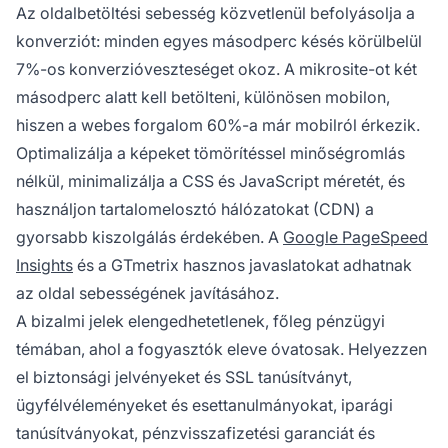
Az oldalbetöltési sebesség közvetlenül befolyásolja a
konverziót: minden egyes másodperc késés körülbelül
7%-os konverzióveszteséget okoz. A mikrosite-ot két
másodperc alatt kell betölteni, különösen mobilon,
hiszen a webes forgalom 60%-a már mobilról érkezik.
Optimalizálja a képeket tömörítéssel minőségromlás
nélkül, minimalizálja a CSS és JavaScript méretét, és
használjon tartalomelosztó hálózatokat (CDN) a
gyorsabb kiszolgálás érdekében. A
Google PageSpeed
Insights
és a GTmetrix hasznos javaslatokat adhatnak
az oldal sebességének javításához.
A bizalmi jelek elengedhetetlenek, főleg pénzügyi
témában, ahol a fogyasztók eleve óvatosak. Helyezzen
el biztonsági jelvényeket és SSL tanúsítványt,
ügyfélvéleményeket és esettanulmányokat, iparági
tanúsítványokat, pénzvisszafizetési garanciát és