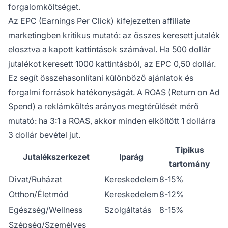
forgalomköltséget.
Az EPC (Earnings Per Click) kifejezetten affiliate
marketingben kritikus mutató: az összes keresett jutalék
elosztva a kapott kattintások számával. Ha 500 dollár
jutalékot keresett 1000 kattintásból, az EPC 0,50 dollár.
Ez segít összehasonlítani különböző ajánlatok és
forgalmi források hatékonyságát. A ROAS (Return on Ad
Spend) a reklámköltés arányos megtérülését mérő
mutató: ha 3:1 a ROAS, akkor minden elköltött 1 dollárra
3 dollár bevétel jut.
Tipikus
Jutalékszerkezet
Iparág
tartomány
Divat/Ruházat
Kereskedelem
8-15%
Otthon/Életmód
Kereskedelem
8-12%
Egészség/Wellness
Szolgáltatás
8-15%
Szépség/Személyes