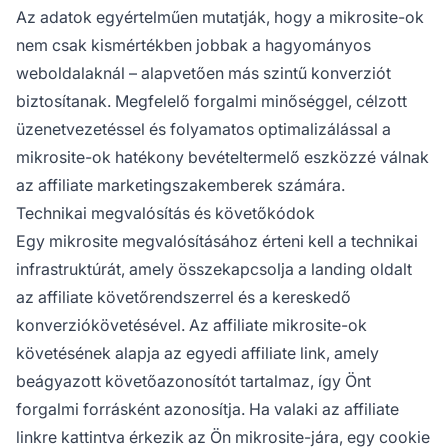
Az adatok egyértelműen mutatják, hogy a mikrosite-ok
nem csak kismértékben jobbak a hagyományos
weboldalaknál – alapvetően más szintű konverziót
biztosítanak. Megfelelő forgalmi minőséggel, célzott
üzenetvezetéssel és folyamatos optimalizálással a
mikrosite-ok hatékony bevételtermelő eszközzé válnak
az affiliate marketingszakemberek számára.
Technikai megvalósítás és követőkódok
Egy mikrosite megvalósításához érteni kell a technikai
infrastruktúrát, amely összekapcsolja a landing oldalt
az affiliate követőrendszerrel és a kereskedő
konverziókövetésével. Az affiliate mikrosite-ok
követésének alapja az egyedi affiliate link, amely
beágyazott követőazonosítót tartalmaz, így Önt
forgalmi forrásként azonosítja. Ha valaki az affiliate
linkre kattintva érkezik az Ön mikrosite-jára, egy cookie