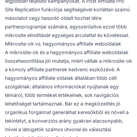
legjobban teljesítő kampányokat. A Post Affiliate Pro
Site Replication funkciója segítségével korlátlan számú
másolatot vagy hasonló oldalt hozhat létre
partnerprogramjai számára, egyszerűsítve ezzel több
mikrosite elindítását egységes arculattal és követéssel.
Mikrosite-ok vs. hagyományos affiliate weboldalak
A mikrosite-ok és a hagyományos affiliate weboldalak
összehasonlítása jól mutatja, miért váltak a mikrosite-ok
a komoly affiliate partnerek kedvenc eszközévé. A
hagyományos affiliate oldalak általában több célt
szolgálnak: általános információkat nyújtanak egy
témáról, több terméket értékelnek, sok navigációs
lehetőséget tartalmaznak. Bár ez a megközelítés jó
organikus forgalmat generálhat keresőkből és növeli a
tekintélyt, a konverziós arány gyakran alacsonyabb,
mivel a látogatók számos útvonal és választási