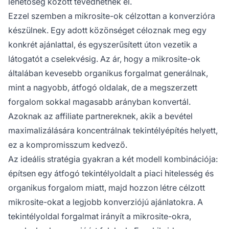
lehetőség között tévedhetnek el.
Ezzel szemben a mikrosite-ok célzottan a konverzióra
készülnek. Egy adott közönséget céloznak meg egy
konkrét ajánlattal, és egyszerűsített úton vezetik a
látogatót a cselekvésig. Az ár, hogy a mikrosite-ok
általában kevesebb organikus forgalmat generálnak,
mint a nagyobb, átfogó oldalak, de a megszerzett
forgalom sokkal magasabb arányban konvertál.
Azoknak az affiliate partnereknek, akik a bevétel
maximalizálására koncentrálnak tekintélyépítés helyett,
ez a kompromisszum kedvező.
Az ideális stratégia gyakran a két modell kombinációja:
építsen egy átfogó tekintélyoldalt a piaci hitelesség és
organikus forgalom miatt, majd hozzon létre célzott
mikrosite-okat a legjobb konverziójú ajánlatokra. A
tekintélyoldal forgalmat irányít a mikrosite-okra,