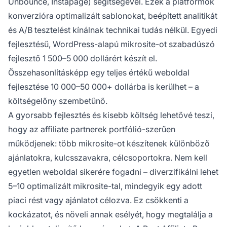
Unbounce, Instapage) segítségével. Ezek a platformok
konverzióra optimalizált sablonokat, beépített analitikát
és A/B tesztelést kínálnak technikai tudás nélkül. Egyedi
fejlesztésű, WordPress-alapú mikrosite-ot szabadúszó
fejlesztő 1 500–5 000 dollárért készít el.
Összehasonlításképp egy teljes értékű weboldal
fejlesztése 10 000–50 000+ dollárba is kerülhet – a
költségelőny szembetűnő.
A gyorsabb fejlesztés és kisebb költség lehetővé teszi,
hogy az affiliate partnerek portfólió-szerűen
működjenek: több mikrosite-ot készítenek különböző
ajánlatokra, kulcsszavakra, célcsoportokra. Nem kell
egyetlen weboldal sikerére fogadni – diverzifikálni lehet
5–10 optimalizált mikrosite-tal, mindegyik egy adott
piaci rést vagy ajánlatot célozva. Ez csökkenti a
kockázatot, és növeli annak esélyét, hogy megtalálja a