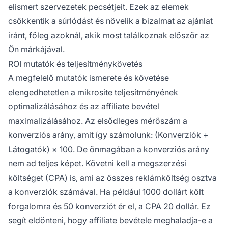
elismert szervezetek pecsétjeit. Ezek az elemek
csökkentik a súrlódást és növelik a bizalmat az ajánlat
iránt, főleg azoknál, akik most találkoznak először az
Ön márkájával.
ROI mutatók és teljesítménykövetés
A megfelelő mutatók ismerete és követése
elengedhetetlen a mikrosite teljesítményének
optimalizálásához és az affiliate bevétel
maximalizálásához. Az elsődleges mérőszám a
konverziós arány, amit így számolunk: (Konverziók ÷
Látogatók) × 100. De önmagában a konverziós arány
nem ad teljes képet. Követni kell a megszerzési
költséget (CPA) is, ami az összes reklámköltség osztva
a konverziók számával. Ha például 1000 dollárt költ
forgalomra és 50 konverziót ér el, a CPA 20 dollár. Ez
segít eldönteni, hogy affiliate bevétele meghaladja-e a