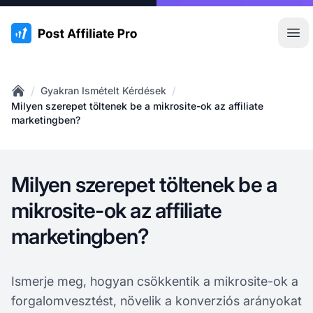
:site.title
Főm
/
/
Gyakran Ismételt Kérdések
Home
Milyen szerepet töltenek be a mikrosite-ok az affiliate
marketingben?
Milyen szerepet töltenek be a
mikrosite-ok az affiliate
marketingben?
Ismerje meg, hogyan csökkentik a mikrosite-ok a
forgalomvesztést, növelik a konverziós arányokat