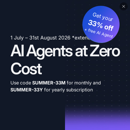
Get your
33% off
+ free AI Agent
1 July – 31st August 2026 *extended
AI Agents at Zero
Cost
Use code
SUMMER-33M
for monthly and
SUMMER-33Y
for yearly subscription