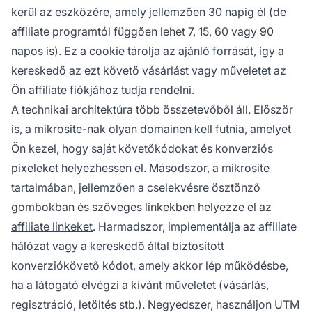
kerül az eszközére, amely jellemzően 30 napig él (de
affiliate programtól függően lehet 7, 15, 60 vagy 90
napos is). Ez a cookie tárolja az ajánló forrását, így a
kereskedő az ezt követő vásárlást vagy műveletet az
Ön affiliate fiókjához tudja rendelni.
A technikai architektúra több összetevőből áll. Először
is, a mikrosite-nak olyan domainen kell futnia, amelyet
Ön kezel, hogy saját követőkódokat és konverziós
pixeleket helyezhessen el. Másodszor, a mikrosite
tartalmában, jellemzően a cselekvésre ösztönző
gombokban és szöveges linkekben helyezze el az
affiliate linkeket
. Harmadszor, implementálja az affiliate
hálózat vagy a kereskedő által biztosított
konverziókövető kódot, amely akkor lép működésbe,
ha a látogató elvégzi a kívánt műveletet (vásárlás,
regisztráció, letöltés stb.). Negyedszer, használjon UTM