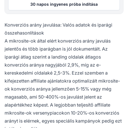
30 napos ingyenes próba indítása
Konverziós arány javulása: Valós adatok és iparági
összehasonlítások
A mikrosite-ok által elért konverziós arány javulás
jelentős és több iparágban is jól dokumentált. Az
iparági átlag szerint a landing oldalak átlagos
konverziós aránya nagyjából 2,9%, míg az e-
kereskedelmi oldalaké 2,5-3%. Ezzel szemben a
kifejezetten affiliate ajánlatokra optimalizált mikrosite-
ok konverziós aránya jellemzően 5-15% vagy még
magasabb, ami 50-400%-os javulást jelent az
alapértékhez képest. A legjobban teljesítő affiliate
mikrosite-ok versenypiacokon 10-20%-os konverziós
arányt is elérnek, egyes speciális kampányok pedig ezt