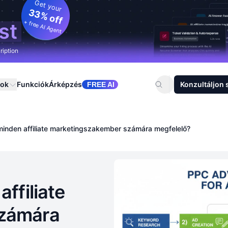
Get your
33% off
+ free AI Agent
st
ription
sok
Funkciók
Árképzés
Konzultáljon 
FREE AI
minden affiliate marketingszakember számára megfelelő?
ffiliate
számára