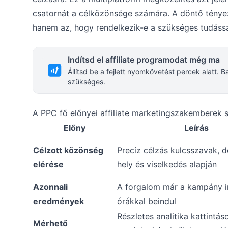
csatornát a célközönsége számára. A döntő ténye
hanem az, hogy rendelkezik-e a szükséges tudássa
Indítsd el affiliate programodat még ma
Állítsd be a fejlett nyomkövetést percek alatt.
szükséges.
A PPC fő előnyei affiliate marketingszakemberek
Előny
Leírás
Célzott közönség
Precíz célzás kulcsszavak, 
elérése
hely és viselkedés alapján
Azonnali
A forgalom már a kampány i
eredmények
órákkal beindul
Részletes analitika kattintáso
Mérhető