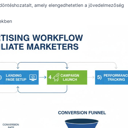
t döntéshozatalt, amely elengedhetetlen a jövedelmezőség
sekben