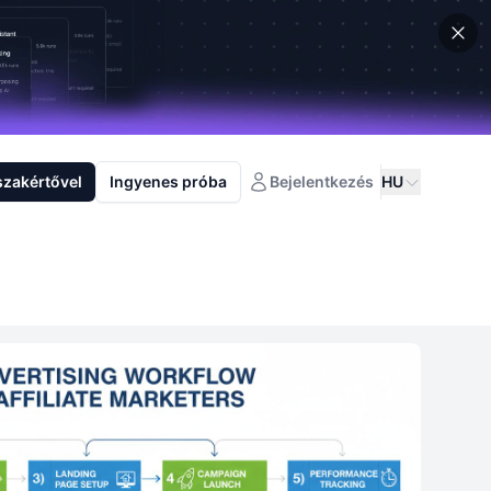
szakértővel
Ingyenes próba
Bejelentkezés
HU