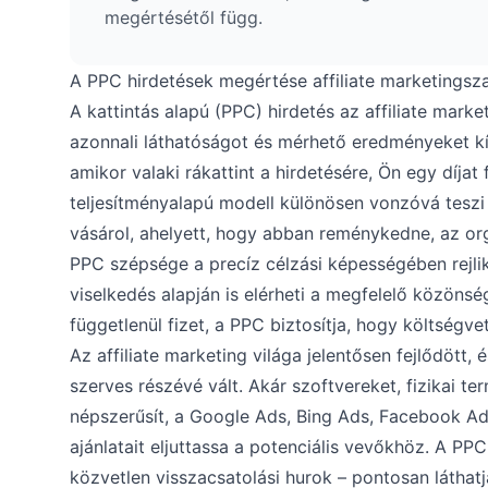
megértésétől függ.
A PPC hirdetések megértése affiliate marketings
A kattintás alapú (PPC) hirdetés az affiliate mar
azonnali láthatóságot és mérhető eredményeket kí
amikor valaki rákattint a hirdetésére, Ön egy díjat fi
teljesítményalapú modell különösen vonzóvá teszi 
vásárol, ahelyett, hogy abban reménykedne, az or
PPC szépsége a precíz célzási képességében rejlik:
viselkedés alapján is elérheti a megfelelő közöns
függetlenül fizet, a PPC biztosítja, hogy költségv
Az affiliate marketing világa jelentősen fejlődött
szerves részévé vált. Akár szoftvereket, fizikai t
népszerűsít, a Google Ads, Bing Ads, Facebook Ad
ajánlatait eljuttassa a potenciális vevőkhöz. A P
közvetlen visszacsatolási hurok – pontosan láthatja