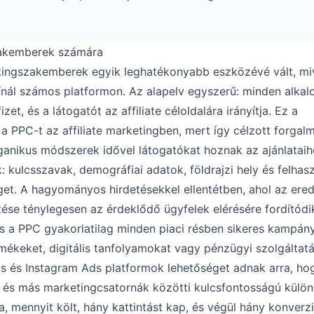
zakemberek számára
ketingszakemberek egyik leghatékonyabb eszközévé vált, mi
nál számos platformon. Az alapelv egyszerű: minden alkal
zet, és a látogatót az affiliate céloldalára irányítja. Ez a
a PPC-t az affiliate marketingben, mert így célzott forgal
ganikus módszerek idővel látogatókat hoznak az ajánlataih
 kulcsszavak, demográfiai adatok, földrajzi hely és felhasz
éget. A hagyományos hirdetésekkel ellentétben, ahol az ere
etése ténylegesen az érdeklődő ügyfelek elérésére fordítódi
, és a PPC gyakorlatilag minden piaci résben sikeres kampán
ermékeket, digitális tanfolyamokat vagy pénzügyi szolgáltat
s és Instagram Ads platformok lehetőséget adnak arra, ho
PC és más marketingcsatornák közötti kulcsfontosságú külö
, mennyit költ, hány kattintást kap, és végül hány konverzió