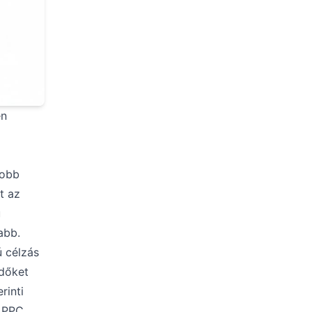
en
jobb
t az
ú
abb.
ú célzás
ődőket
rinti
 PPC