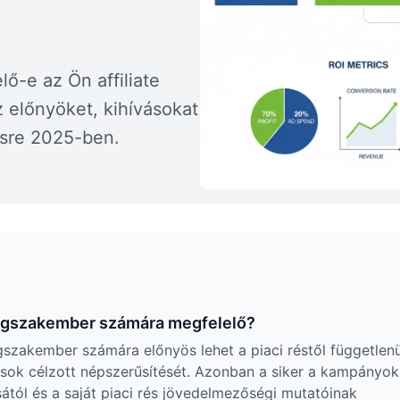
ő-e az Ön affiliate
z előnyöket, kihívásokat
ésre 2025-ben.
ingszakember számára megfelelő?
gszakember számára előnyös lehet a piaci réstől függetlenü
tások célzott népszerűsítését. Azonban a siker a kampányok
sától és a saját piaci rés jövedelmezőségi mutatóinak