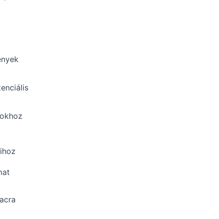
ények
enciális
yokhoz
ihoz
mat
iacra