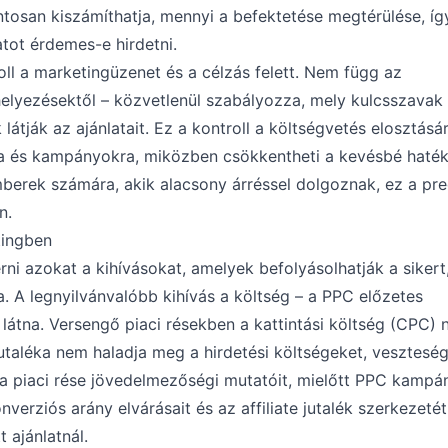
tosan kiszámíthatja, mennyi a befektetése megtérülése, íg
atot érdemes-e hirdetni.
roll a marketingüzenet és a célzás felett. Nem függ az
elyezésektől – közvetlenül szabályozza, mely kulcsszavak 
 látják az ajánlatait. Ez a kontroll a költségvetés elosztásár
vakra és kampányokra, miközben csökkentheti a kevésbé haté
mberek számára, akik alacsony árréssel dolgoznak, ez a pre
n.
tingben
rni azokat a kihívásokat, amelyek befolyásolhatják a sikert
 A legnyilvánvalóbb kihívás a költség – a PPC előzetes
 látna. Versengő piaci résekben a kattintási költség (CPC)
te jutaléka nem haladja meg a hirdetési költségeket, vesztesé
 a piaci rése jövedelmezőségi mutatóit, mielőtt PPC kamp
nverziós arány elvárásait és az affiliate jutalék szerkezeté
 ajánlatnál.