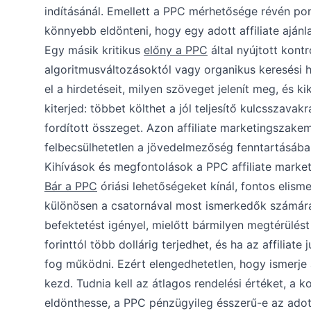
indításánál. Emellett a PPC mérhetősége révén pon
könnyebb eldönteni, hogy egy adott affiliate ajánl
Egy másik kritikus
előny a PPC
által nyújtott kont
algoritmusváltozásoktól vagy organikus keresési h
el a hirdetéseit, milyen szöveget jelenít meg, és kik
kiterjed: többet költhet a jól teljesítő kulcssza
fordított összeget. Azon affiliate marketingszake
felbecsülhetetlen a jövedelmezőség fenntartásába
Kihívások és megfontolások a PPC affiliate marke
Bár a PPC
óriási lehetőségeket kínál, fontos elisme
különösen a csatornával most ismerkedők számára.
befektetést igényel, mielőtt bármilyen megtérülést
forinttól több dollárig terjedhet, és ha az affilia
fog működni. Ezért elengedhetetlen, hogy ismerje
kezd. Tudnia kell az átlagos rendelési értéket, a ko
eldönthesse, a PPC pénzügyileg ésszerű-e az adott