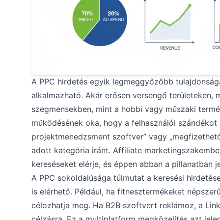
A PPC hirdetés egyik legmeggyőzőbb tulajdonsága,
alkalmazható. Akár erősen versengő területeken, m
szegmensekben, mint a hobbi vagy műszaki termék
működésének oka, hogy a felhasználói szándékot kö
projektmenedzsment szoftver” vagy „megfizethető w
adott kategória iránt. Affiliate marketingszakem
kereséseket elérje, és éppen abban a pillanatban j
A PPC sokoldalúsága túlmutat a keresési hirdetés
is elérhető. Például, ha fitnesztermékeket népsze
célozhatja meg. Ha B2B szoftvert reklámoz, a Link
célzásra. Ez a multiplatform megközelítés azt jelen