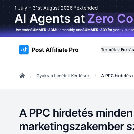
1 July – 31st August 2026 *extended
AI Agents at
Zero Co
Use code
SUMMER-33M
for monthly and
SUMMER-33Y
for yearly subsc
:site.title
Termék
Forrá
/
/
Gyakran Ismételt Kérdések
A PPC hirdetés 
Home
A PPC hirdetés minden a
marketingszakember 