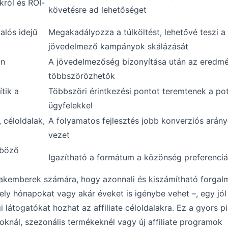
król és ROI-
követésre ad lehetőséget
alós idejű
Megakadályozza a túlköltést, lehetővé teszi a
jövedelmező kampányok skálázását
an
A jövedelmezőség bizonyítása után az eredm
többszörözhetők
tik a
Többszöri érintkezési pontot teremtenek a pot
ügyfelekkel
 céloldalak,
A folyamatos fejlesztés jobb konverziós arán
vezet
nböző
Igazítható a formátum a közönség preferenciá
zakemberek számára, hogy azonnali és kiszámítható forgal
ely hónapokat vagy akár éveket is igénybe vehet –, egy jól
látogatókat hozhat az affiliate céloldalakra. Ez a gyors p
oknál, szezonális termékeknél vagy új affiliate programok