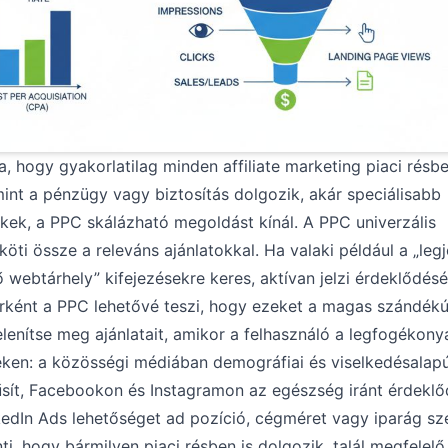
 hogy gyakorlatilag minden affiliate marketing piaci résb
int a pénzügy vagy biztosítás dolgozik, akár speciálisabb
ek, a PPC skálázható megoldást kínál. A PPC univerzális
ti össze a releváns ajánlatokkal. Ha valaki például a „leg
ebtárhely” kifejezésekre keres, aktívan jelzi érdeklődésé
berként a PPC lehetővé teszi, hogy ezeket a magas szándék
elenítse meg ajánlatait, amikor a felhasználó a legfogékony
eken: a közösségi médiában demográfiai és viselkedésalap
rűsít, Facebookon és Instagramon az egészség iránt érdekl
edIn Ads lehetőséget ad pozíció, cégméret vagy iparág sze
ti, hogy bármilyen piaci résben is dolgozik, talál
megfelelő