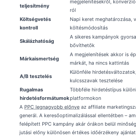
megjelenítésekről, konverzió
teljesítmény
ról
Költségvetés
Napi keret meghatározása, v
kontroll
költésmódosítás
A sikeres kampányok gyors
Skálázhatóság
bővíthetők
A megjelenítések akkor is épí
Márkaismertség
márkát, ha nincs kattintás
Különféle hirdetésváltozatok,
A/B tesztelés
kulcsszavak tesztelése
Rugalmas
Többféle hirdetéstípus külö
hirdetésformátumok
platformokon
A
PPC legnagyobb előnye
az affiliate marketings
generál. A keresőoptimalizálással ellentétben – am
felépített PPC kampány akár órákon belül minőségi 
jutási előny különösen értékes időérzékeny ajánlat