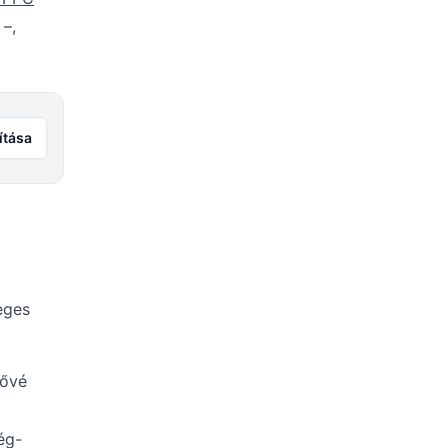
–,
ítása
eges
tővé
ég-