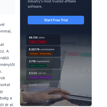
industry's most trusted affiliate
software.
Start Free Trial
vel
ommal,
mat
oz. A
nálói
dménytől
k.
yok
ásokat
gy
nbség a
t ér el.