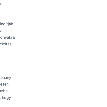
y
indítják
a is
konyakra
cizitás
,
 néhány
gesen
ányba
t, hogy