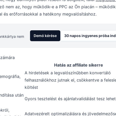
ző nem az, hogy működik-e a PPC az Ön piacán – működik 
l és erőforrásokkal a hatékony megvalósításhoz.
Demó kérése
30 napos ingyenes próba ind
 Bankkártya nem
 számára
Hatás az affiliate sikerre
A hirdetések a legvalószínűbben konvertáló
demográfia,
felhasználókhoz jutnak el, csökkentve a felesl
költést
ndítása után
Gyors tesztelést és ajánlatvalidálást tesz lehe
król,
Adatvezérelt optimalizálásra és jövedelmezős