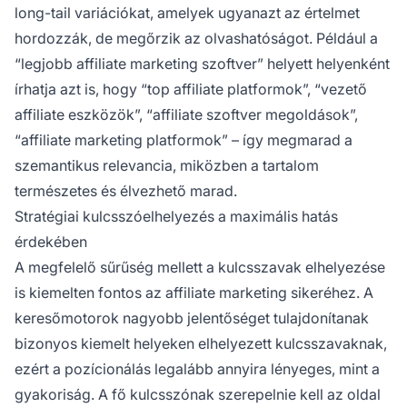
long-tail variációkat, amelyek ugyanazt az értelmet
hordozzák, de megőrzik az olvashatóságot. Például a
“legjobb affiliate marketing szoftver” helyett helyenként
írhatja azt is, hogy “top affiliate platformok”, “vezető
affiliate eszközök”, “affiliate szoftver megoldások”,
“affiliate marketing platformok” – így megmarad a
szemantikus relevancia, miközben a tartalom
természetes és élvezhető marad.
Stratégiai kulcsszóelhelyezés a maximális hatás
érdekében
A megfelelő sűrűség mellett a kulcsszavak elhelyezése
is kiemelten fontos az affiliate marketing sikeréhez. A
keresőmotorok nagyobb jelentőséget tulajdonítanak
bizonyos kiemelt helyeken elhelyezett kulcsszavaknak,
ezért a pozícionálás legalább annyira lényeges, mint a
gyakoriság. A fő kulcsszónak szerepelnie kell az oldal