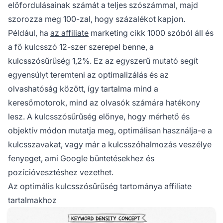
előfordulásainak számát a teljes szószámmal, majd
szorozza meg 100-zal, hogy százalékot kapjon.
Például, ha
az affiliate
marketing cikk 1000 szóból áll és
a fő kulcsszó 12-szer szerepel benne, a
kulcsszósűrűség 1,2%. Ez az egyszerű mutató segít
egyensúlyt teremteni az optimalizálás és az
olvashatóság között, így tartalma mind a
keresőmotorok, mind az olvasók számára hatékony
lesz. A kulcsszósűrűség előnye, hogy mérhető és
objektív módon mutatja meg, optimálisan használja-e a
kulcsszavakat, vagy már a kulcsszóhalmozás veszélye
fenyeget, ami Google büntetésekhez és
pozícióvesztéshez vezethet.
Az optimális kulcsszósűrűség tartománya affiliate
tartalmakhoz