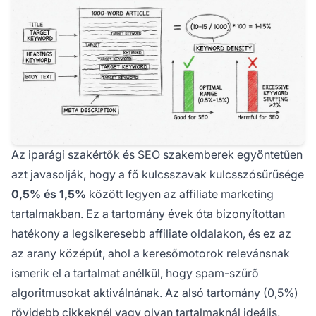
Az iparági szakértők és SEO szakemberek egyöntetűen
azt javasolják, hogy a fő kulcsszavak kulcsszósűrűsége
0,5% és 1,5%
között legyen az affiliate marketing
tartalmakban. Ez a tartomány évek óta bizonyítottan
hatékony a legsikeresebb affiliate oldalakon, és ez az
az arany középút, ahol a keresőmotorok relevánsnak
ismerik el a tartalmat anélkül, hogy spam-szűrő
algoritmusokat aktiválnának. Az alsó tartomány (0,5%)
rövidebb cikkeknél vagy olyan tartalmaknál ideális,