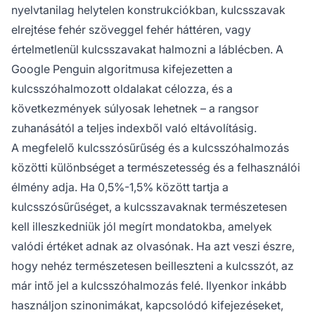
nyelvtanilag helytelen konstrukciókban, kulcsszavak
elrejtése fehér szöveggel fehér háttéren, vagy
értelmetlenül kulcsszavakat halmozni a láblécben. A
Google Penguin algoritmusa kifejezetten a
kulcsszóhalmozott oldalakat célozza, és a
következmények súlyosak lehetnek – a rangsor
zuhanásától a teljes indexből való eltávolításig.
A megfelelő kulcsszósűrűség és a kulcsszóhalmozás
közötti különbséget a természetesség és a felhasználói
élmény adja. Ha 0,5%-1,5% között tartja a
kulcsszósűrűséget, a kulcsszavaknak természetesen
kell illeszkedniük jól megírt mondatokba, amelyek
valódi értéket adnak az olvasónak. Ha azt veszi észre,
hogy nehéz természetesen beilleszteni a kulcsszót, az
már intő jel a kulcsszóhalmozás felé. Ilyenkor inkább
használjon szinonimákat, kapcsolódó kifejezéseket,