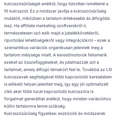
kulcsszósűrűséget anélkül, hogy túlzottan ismételné a
fő kulcsszót. Ez a módszer javítja a kulcsszósűrűség
mutatóit, miközben a tartalom értékesebb és átfogóbb
lesz. Ha affiliate marketing szoftverekről ír,
természetesen szó esik majd a jutalékkövetésről,
riportolási lehetőségekről vagy integrációkról – ezek a
szemantikus variációk organikusan jelennek meg a
tartalom mélysége miatt. A keresőmotorok felismerik
ezeket az összefüggéseket, és jutalmazzák azt a
tartalmat, amely átfogó témakört fed le. Továbbá az LSI
kulcsszavak segítségével több kapcsolódó keresésben
is előkelő helyen jelenhet meg, így egy jól optimalizált
cikk akár több tucat kapcsolódó kulcsszóra is
forgalmat generálhat anélkül, hogy minden variációhoz
külön tartalomra lenne szükség.
Kulcsszósűrűség figyelése: eszközök és módszerek