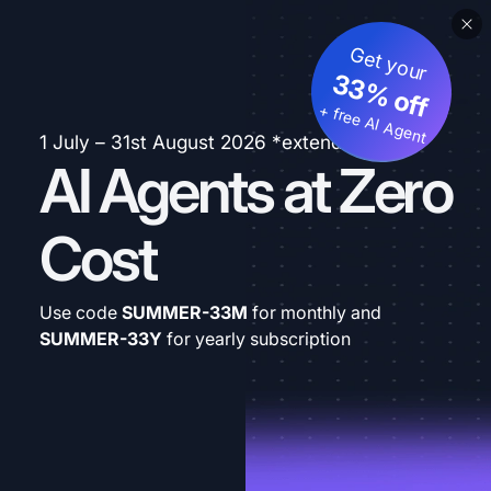
Get your
33% off
+ free AI Agent
1 July – 31st August 2026 *extended
AI Agents at Zero
Cost
Use code
SUMMER-33M
for monthly and
SUMMER-33Y
for yearly subscription