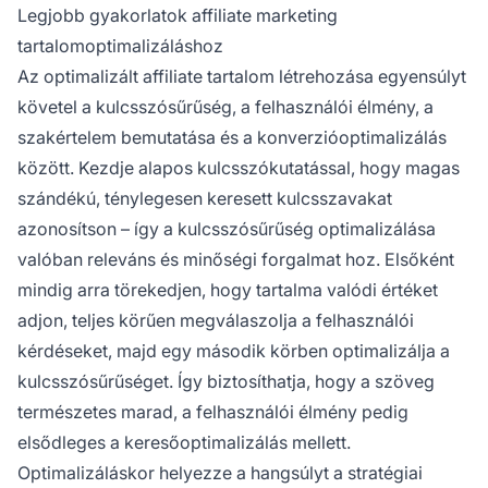
Legjobb gyakorlatok affiliate marketing
tartalomoptimalizáláshoz
Az optimalizált affiliate tartalom létrehozása egyensúlyt
követel a kulcsszósűrűség, a felhasználói élmény, a
szakértelem bemutatása és a konverzióoptimalizálás
között. Kezdje alapos kulcsszókutatással, hogy magas
szándékú, ténylegesen keresett kulcsszavakat
azonosítson – így a kulcsszósűrűség optimalizálása
valóban releváns és minőségi forgalmat hoz. Elsőként
mindig arra törekedjen, hogy tartalma valódi értéket
adjon, teljes körűen megválaszolja a felhasználói
kérdéseket, majd egy második körben optimalizálja a
kulcsszósűrűséget. Így biztosíthatja, hogy a szöveg
természetes marad, a felhasználói élmény pedig
elsődleges a keresőoptimalizálás mellett.
Optimalizáláskor helyezze a hangsúlyt a stratégiai