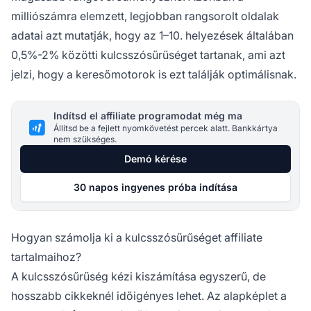
milliószámra elemzett, legjobban rangsorolt oldalak
adatai azt mutatják, hogy az 1–10. helyezések általában
0,5%-2% közötti kulcsszósűrűséget tartanak, ami azt
jelzi, hogy a keresőmotorok is ezt találják optimálisnak.
Indítsd el affiliate programodat még ma
Állítsd be a fejlett nyomkövetést percek alatt. Bankkártya
nem szükséges.
Demó kérése
30 napos ingyenes próba indítása
Hogyan számolja ki a kulcsszósűrűséget affiliate
tartalmaihoz?
A kulcsszósűrűség kézi kiszámítása egyszerű, de
hosszabb cikkeknél időigényes lehet. Az alapképlet a