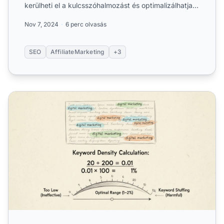
kerülheti el a kulcsszóhalmozást és optimalizálhatja
SEO strat...
Nov 7, 2024
6 perc olvasás
SEO
AffiliateMarketing
+3
Optimális kulcsszósűrűség SEO-hoz 2025-ben | PostAffil