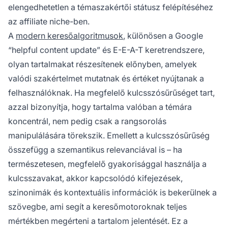
elengedhetetlen a témaszakértői státusz felépítéséhez
az affiliate niche-ben.
A
modern keresőalgoritmusok
, különösen a Google
“helpful content update” és E-E-A-T keretrendszere,
olyan tartalmakat részesítenek előnyben, amelyek
valódi szakértelmet mutatnak és értéket nyújtanak a
felhasználóknak. Ha megfelelő kulcsszósűrűséget tart,
azzal bizonyítja, hogy tartalma valóban a témára
koncentrál, nem pedig csak a rangsorolás
manipulálására törekszik. Emellett a kulcsszósűrűség
összefügg a szemantikus relevanciával is – ha
természetesen, megfelelő gyakorisággal használja a
kulcsszavakat, akkor kapcsolódó kifejezések,
szinonimák és kontextuális információk is bekerülnek a
szövegbe, ami segít a keresőmotoroknak teljes
mértékben megérteni a tartalom jelentését. Ez a