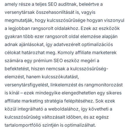
amely része a teljes SEO auditnak, beleértve a
versenytársak összehasonlítását is, vagyis
megmutatják, hogy kulcsszósűrűsége hogyan viszonyul
a legjobban rangsorolt oldalakhoz. Ezek az eszközök
gyakran több ezer rangsorolt oldal elemzése alapján
adnak ajánlásokat, így adatvezérelt optimalizációs
célokat határozhat meg. Komoly affiliate marketerek
számára egy prémium SEO eszköz megéri a
befektetést, hiszen nemcsak a kulcsszósűrűség-
elemzést, hanem kulcsszókutatást,
versenytársfigyelést, linkelemzést és rangmonitorozást
is kínál – ezek mindegyike elengedhetetlen egy sikeres
affiliate marketing stratégia felépítéséhez. Sok ezek
közül integrálható a weboldalához, így követheti a
kulcsszósűrűség változásait időben, és az egész
tartalomportfólió szintjén is optimalizálhat.