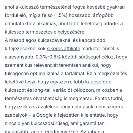
ahol a kulcsszó természeténél fogva kevésbé gyakran
fordul elő, míg a felső (1,5%) hosszabb, átfogóbb
útmutatókhoz alkalmas, ahol több lehetőség adódik a
kulcsszó természetes elhelyezésére.
A másodlagos kulcsszavaknál és kapcsolódó
kifejezéseknél sok
sikeres affiliate
marketer ennél is
alacsonyabb, 0,3%-0,8% közötti sűrűséget céloz, hogy
szemantikus relevanciát teremtsen anélkül, hogy
túlságosan optimalizálná a tartalmat. Ez a megközelítés
lehetővé teszi, hogy egyszerre több kapcsolódó
kulcsszót és long-tail variációt célozzon, miközben a
természetes olvashatóság is megmarad. Fontos tudni,
hogy ezek a százalékok iránymutatások, nem szigorú
szabályok – a Google kifejezetten kijelentette, hogy
nincs olyan kulcsszósűrűség, ami garantáltan
magasabb rangot eredményezne. Azonban a