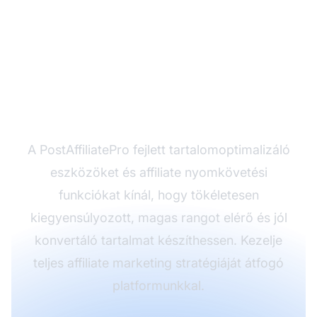
Optimalizálja affiliate
tartalmait a
PostAffiliatePro-val
A PostAffiliatePro fejlett tartalomoptimalizáló
eszközöket és affiliate nyomkövetési
funkciókat kínál, hogy tökéletesen
kiegyensúlyozott, magas rangot elérő és jól
konvertáló tartalmat készíthessen. Kezelje
teljes affiliate marketing stratégiáját átfogó
platformunkkal.