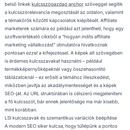
belső linkek
kulcsszógazdag anchor
szöveggel segítik
a kulcsszórelevancia megosztását az oldalon, valamint
a témakörök közötti kapcsolatok kiépítését. Affiliate
marketerek számára ez például azt jelentheti, hogy egy
szoftverértékelő cikkből a “hogyan indíts affiliate
marketing vállalkozást” útmutatóra hivatkoznak
pontosan ezzel a kifejezéssel. A képek alt szövegében
is érdemes kulcsszavakat használni – például
termékképernyőképeknél vagy összehasonlító
táblázatoknál – ez erősíti a témához illeszkedést,
miközben javítja az akadálymentességet és a képek
SEO-ját. Az URL struktúrában is célszerű megjeleníteni
a fő kulcsszót, bár ennek jelentősége ma már kisebb,
mint korábban.
LSI kulcsszavak és szemantikus variációk beépítése
A modern SEO siker kulcsa, hogy túllépünk a pontos