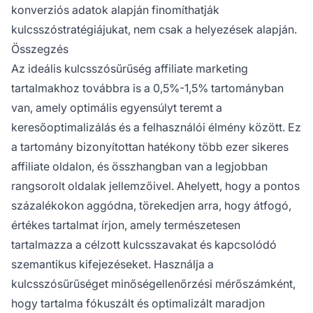
konverziós adatok alapján finomíthatják
kulcsszóstratégiájukat, nem csak a helyezések alapján.
Összegzés
Az ideális kulcsszósűrűség affiliate marketing
tartalmakhoz továbbra is a 0,5%-1,5% tartományban
van, amely optimális egyensúlyt teremt a
keresőoptimalizálás és a felhasználói élmény között. Ez
a tartomány bizonyítottan hatékony több ezer sikeres
affiliate oldalon, és összhangban van a legjobban
rangsorolt oldalak jellemzőivel. Ahelyett, hogy a pontos
százalékokon aggódna, törekedjen arra, hogy átfogó,
értékes tartalmat írjon, amely természetesen
tartalmazza a célzott kulcsszavakat és kapcsolódó
szemantikus kifejezéseket. Használja a
kulcsszósűrűséget minőségellenőrzési mérőszámként,
hogy tartalma fókuszált és optimalizált maradjon