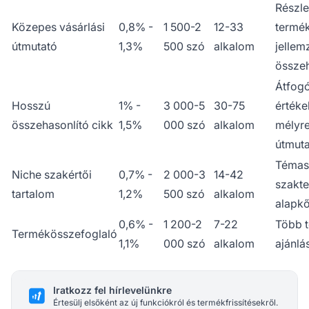
Részle
Közepes vásárlási
0,8% -
1 500-2
12-33
termé
útmutató
1,3%
500 szó
alkalom
jellem
összeh
Átfog
Hosszú
1% -
3 000-5
30-75
értéke
összehasonlító cikk
1,5%
000 szó
alkalom
mélyr
útmut
Témas
Niche szakértői
0,7% -
2 000-3
14-42
szakte
tartalom
1,2%
500 szó
alkalom
alapkő
0,6% -
1 200-2
7-22
Több 
Termékösszefoglaló
1,1%
000 szó
alkalom
ajánlá
Iratkozz fel hírlevelünkre
Értesülj elsőként az új funkciókról és termékfrissítésekről.