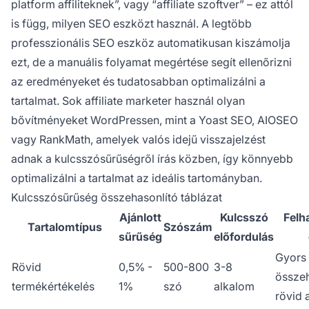
platform affiliteknek”, vagy “affiliate szoftver” – ez attól
is függ, milyen SEO eszközt használ. A legtöbb
professzionális SEO eszköz automatikusan kiszámolja
ezt, de a manuális folyamat megértése segít ellenőrizni
az eredményeket és tudatosabban optimalizálni a
tartalmat. Sok affiliate marketer használ olyan
bővítményeket WordPressen, mint a Yoast SEO, AIOSEO
vagy RankMath, amelyek valós idejű visszajelzést
adnak a kulcsszósűrűségről írás közben, így könnyebb
optimalizálni a tartalmat az ideális tartományban.
Kulcsszósűrűség összehasonlító táblázat
Ajánlott
Kulcsszó
Felh
Tartalomtípus
Szószám
sűrűség
előfordulás
Gyors
Rövid
0,5% -
500-800
3-8
összeh
termékértékelés
1%
szó
alkalom
rövid 