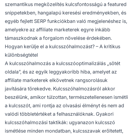
szemantikus megközelítés kulcsfontosságú a featured
snippetekben, hangalapú keresési eredményekben, és
egyéb fejlett SERP funkciókban való megjelenéshez is,
amelyekre az affiliate marketerek egyre inkább
támaszkodnak a forgalom növelése érdekében.
Hogyan kerülje el a kulcsszóhalmozást? – A kritikus
különbségtétel
A kulcsszóhalmozás a kulcsszóoptimalizálás „sötét
oldala”, és az egyik leggyakoribb hiba, amelyet az
affiliate marketerek elkövetnek rangsorolásuk
javítására törekedve. Kulcsszóhalmozásról akkor
beszélünk, amikor túlzottan, természetellenesen ismétli
a kulcsszót, ami rontja az olvasási élményt és nem ad
valódi többletértéket a felhasználóknak. Gyakori
kulcsszóhalmozási taktikák: ugyanazon kulcsszó
ismétlése minden mondatban, kulcsszavak erőltetett,