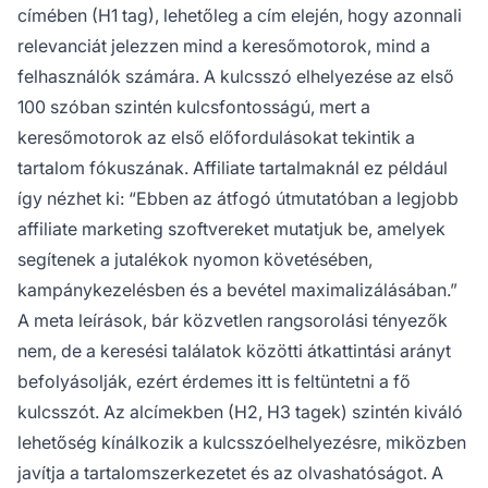
címében (H1 tag), lehetőleg a cím elején, hogy azonnali
relevanciát jelezzen mind a keresőmotorok, mind a
felhasználók számára. A kulcsszó elhelyezése az első
100 szóban szintén kulcsfontosságú, mert a
keresőmotorok az első előfordulásokat tekintik a
tartalom fókuszának. Affiliate tartalmaknál ez például
így nézhet ki: “Ebben az átfogó útmutatóban a legjobb
affiliate marketing szoftvereket mutatjuk be, amelyek
segítenek a jutalékok nyomon követésében,
kampánykezelésben és a bevétel maximalizálásában.”
A meta leírások, bár közvetlen rangsorolási tényezők
nem, de a keresési találatok közötti átkattintási arányt
befolyásolják, ezért érdemes itt is feltüntetni a fő
kulcsszót. Az alcímekben (H2, H3 tagek) szintén kiváló
lehetőség kínálkozik a kulcsszóelhelyezésre, miközben
javítja a tartalomszerkezetet és az olvashatóságot. A