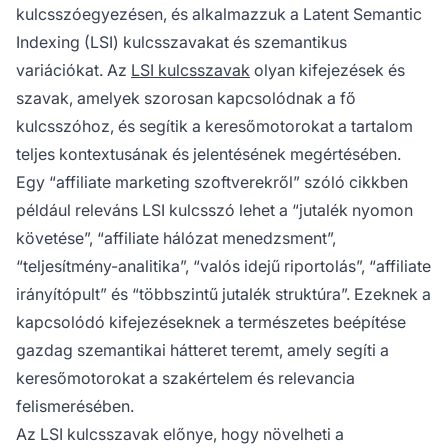
kulcsszóegyezésen, és alkalmazzuk a Latent Semantic
Indexing (LSI) kulcsszavakat és szemantikus
variációkat. Az
LSI kulcsszavak
olyan kifejezések és
szavak, amelyek szorosan kapcsolódnak a fő
kulcsszóhoz, és segítik a keresőmotorokat a tartalom
teljes kontextusának és jelentésének megértésében.
Egy “affiliate marketing szoftverekről” szóló cikkben
például releváns LSI kulcsszó lehet a “jutalék nyomon
követése”, “affiliate hálózat menedzsment”,
“teljesítmény-analitika”, “valós idejű riportolás”, “affiliate
irányítópult” és “többszintű jutalék struktúra”. Ezeknek a
kapcsolódó kifejezéseknek a természetes beépítése
gazdag szemantikai hátteret teremt, amely segíti a
keresőmotorokat a szakértelem és relevancia
felismerésében.
Az LSI kulcsszavak előnye, hogy növelheti a