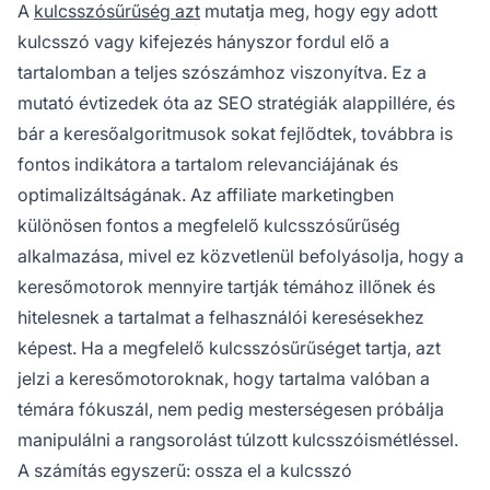
A
kulcsszósűrűség azt
mutatja meg, hogy egy adott
kulcsszó vagy kifejezés hányszor fordul elő a
tartalomban a teljes szószámhoz viszonyítva. Ez a
mutató évtizedek óta az SEO stratégiák alappillére, és
bár a keresőalgoritmusok sokat fejlődtek, továbbra is
fontos indikátora a tartalom relevanciájának és
optimalizáltságának. Az affiliate marketingben
különösen fontos a megfelelő kulcsszósűrűség
alkalmazása, mivel ez közvetlenül befolyásolja, hogy a
keresőmotorok mennyire tartják témához illőnek és
hitelesnek a tartalmat a felhasználói keresésekhez
képest. Ha a megfelelő kulcsszósűrűséget tartja, azt
jelzi a keresőmotoroknak, hogy tartalma valóban a
témára fókuszál, nem pedig mesterségesen próbálja
manipulálni a rangsorolást túlzott kulcsszóismétléssel.
A számítás egyszerű: ossza el a kulcsszó