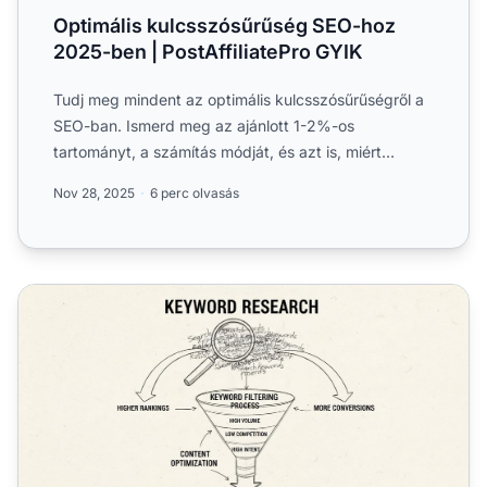
Optimális kulcsszósűrűség SEO-hoz
2025-ben | PostAffiliatePro GYIK
Tudj meg mindent az optimális kulcsszósűrűségről a
SEO-ban. Ismerd meg az ajánlott 1-2%-os
tartományt, a számítás módját, és azt is, miért
fontosabb, mint valah...
Nov 28, 2025
6 perc olvasás
Miért fontos a kulcsszókutatás az affiliate marketingesek