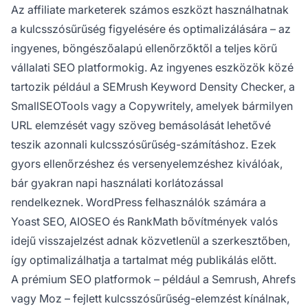
Az affiliate marketerek számos eszközt használhatnak
a kulcsszósűrűség figyelésére és optimalizálására – az
ingyenes, böngészőalapú ellenőrzőktől a teljes körű
vállalati SEO platformokig. Az ingyenes eszközök közé
tartozik például a SEMrush Keyword Density Checker, a
SmallSEOTools vagy a Copywritely, amelyek bármilyen
URL elemzését vagy szöveg bemásolását lehetővé
teszik azonnali kulcsszósűrűség-számításhoz. Ezek
gyors ellenőrzéshez és versenyelemzéshez kiválóak,
bár gyakran napi használati korlátozással
rendelkeznek. WordPress felhasználók számára a
Yoast SEO, AIOSEO és RankMath bővítmények valós
idejű visszajelzést adnak közvetlenül a szerkesztőben,
így optimalizálhatja a tartalmat még publikálás előtt.
A prémium SEO platformok – például a Semrush, Ahrefs
vagy Moz – fejlett kulcsszósűrűség-elemzést kínálnak,