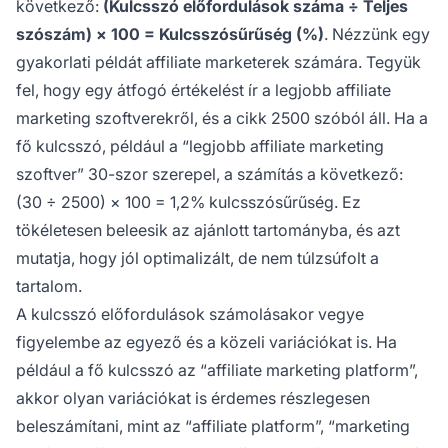
következő:
(Kulcsszó előfordulások száma ÷ Teljes
szószám) × 100 = Kulcsszósűrűség (%)
. Nézzünk egy
gyakorlati példát affiliate marketerek számára. Tegyük
fel, hogy egy átfogó értékelést ír a legjobb affiliate
marketing szoftverekről, és a cikk 2500 szóból áll. Ha a
fő kulcsszó, például a “legjobb affiliate marketing
szoftver” 30-szor szerepel, a számítás a következő:
(30 ÷ 2500) × 100 = 1,2% kulcsszósűrűség. Ez
tökéletesen beleesik az ajánlott tartományba, és azt
mutatja, hogy jól optimalizált, de nem túlzsúfolt a
tartalom.
A kulcsszó előfordulások számolásakor vegye
figyelembe az egyező és a közeli variációkat is. Ha
például a fő kulcsszó az “affiliate marketing platform”,
akkor olyan variációkat is érdemes részlegesen
beleszámítani, mint az “affiliate platform”, “marketing