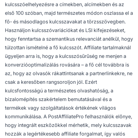
kulcsszóelhelyezésre a címekben, alcímekben és az
első 100 szóban, majd természetes módon oszlassa el a
fő- és másodlagos kulcsszavakat a törzsszövegben.
Használjon kulcsszóvariációkat és LSI kifejezéseket,
hogy fenntartsa a szemantikus relevanciát anélkül, hogy
túlzottan ismételné a fő kulcsszót. Affiliate tartalmaknál
ügyeljen arra is, hogy a kulcsszósűrűség ne menjen a
konverzióoptimalizálás rovására – a fő cél továbbra is
az, hogy az olvasók rákattintsanak a partnerlinkekre, ne
csak a keresőben rangsoroljon jól. Ezért
kulcsfontosságú a természetes olvashatóság, a
bizalomépítés szakértelem bemutatásával és a
termékek vagy szolgáltatások értékének világos
kommunikálása. A PostAffiliatePro felhasználók előnye,
hogy integrált eszközökkel mérhetik, mely kulcsszavak
hozzák a legértékesebb affiliate forgalmat, így valós