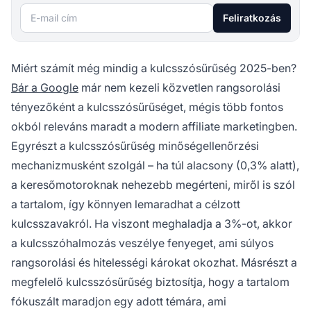
E-mail cím
Feliratkozás
Miért számít még mindig a kulcsszósűrűség 2025-ben?
Bár a Google
már nem kezeli közvetlen rangsorolási
tényezőként a kulcsszósűrűséget, mégis több fontos
okból releváns maradt a modern affiliate marketingben.
Egyrészt a kulcsszósűrűség minőségellenőrzési
mechanizmusként szolgál – ha túl alacsony (0,3% alatt),
a keresőmotoroknak nehezebb megérteni, miről is szól
a tartalom, így könnyen lemaradhat a célzott
kulcsszavakról. Ha viszont meghaladja a 3%-ot, akkor
a kulcsszóhalmozás veszélye fenyeget, ami súlyos
rangsorolási és hitelességi károkat okozhat. Másrészt a
megfelelő kulcsszósűrűség biztosítja, hogy a tartalom
fókuszált maradjon egy adott témára, ami