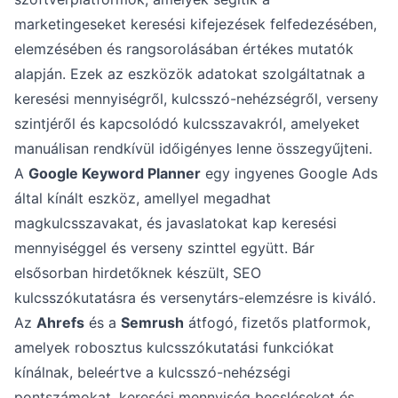
marketingeseket keresési kifejezések felfedezésében,
elemzésében és rangsorolásában értékes mutatók
alapján. Ezek az eszközök adatokat szolgáltatnak a
keresési mennyiségről, kulcsszó-nehézségről, verseny
szintjéről és kapcsolódó kulcsszavakról, amelyeket
manuálisan rendkívül időigényes lenne összegyűjteni.
A
Google Keyword Planner
egy ingyenes Google Ads
által kínált eszköz, amellyel megadhat
magkulcsszavakat, és javaslatokat kap keresési
mennyiséggel és verseny szinttel együtt. Bár
elsősorban hirdetőknek készült, SEO
kulcsszókutatásra és versenytárs-elemzésre is kiváló.
Az
Ahrefs
és a
Semrush
átfogó, fizetős platformok,
amelyek robosztus kulcsszókutatási funkciókat
kínálnak, beleértve a kulcsszó-nehézségi
pontszámokat, keresési mennyiség becsléseket és