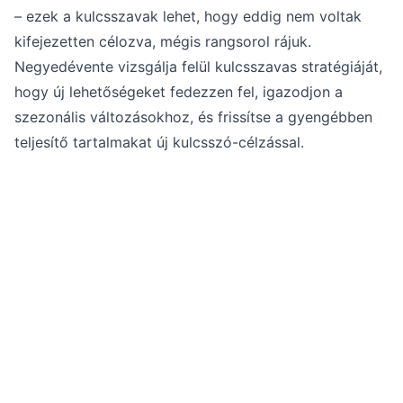
– ezek a kulcsszavak lehet, hogy eddig nem voltak
kifejezetten célozva, mégis rangsorol rájuk.
Negyedévente vizsgálja felül kulcsszavas stratégiáját,
hogy új lehetőségeket fedezzen fel, igazodjon a
szezonális változásokhoz, és frissítse a gyengébben
teljesítő tartalmakat új kulcsszó-célzással.
Egyszerűsítse
kulcsszókutatását a