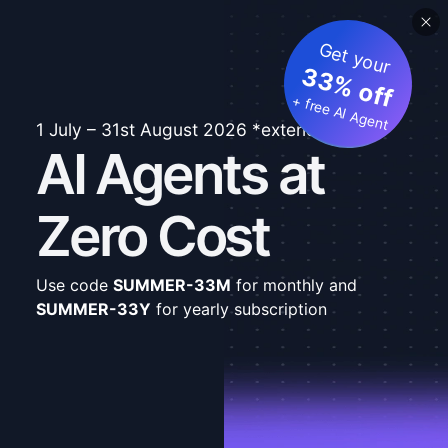
Get your
33% off
+ free AI Agent
1 July – 31st August 2026 *extended
AI Agents at
Zero Cost
Use code
SUMMER-33M
for monthly and
SUMMER-33Y
for yearly subscription