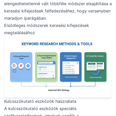
elengedhetetlenné vált többféle módszer elsajátítása a
keresési kifejezések felfedezéséhez, hogy versenyben
maradjon iparágában.
Elsődleges módszerek keresési kifejezések
megtalálásához
Kulcsszókutató eszközök használata
A kulcsszókutató eszközök speciális
szoftverplatformok, amelyek segítik a