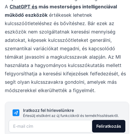
A
ChatGPT és
más mesterséges intelligenciával
működő eszközök
értékesek lehetnek
kulcsszóötleteléshez és bővítéshez. Bár ezek az
eszközök nem szolgáltatnak keresési mennyiség
adatokat, képesek kulcsszóötleteket generálni,
szemantikai variációkat megadni, és kapcsolódó
témákat javasolni a magkulcsszavak alapján. Az MI
használata a hagyományos kulcsszókutatás mellett
felgyorsíthatja a keresési kifejezések felfedezését, és
segít olyan kulcsszavakra gondolni, amelyek más
módszerekkel elkerülhették a figyelmét.
Iratkozz fel hírlevelünkre
Értesülj elsőként az új funkciókról és termékfrissítésekről.
E-mail cím
Feliratkozás