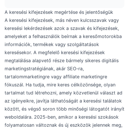
javaslatok, mint a Google Autocomplete
kihasználásával, valamint a versenytársak
A keresési kifejezések megértése és jelentőségük
kulcsszavainak tanulmányozásával. Minden
A keresési kifejezések, más néven kulcsszavak vagy
módszer különböző keresési mintákat és
keresési lekérdezések azok a szavak és kifejezések,
lehetőségeket tár fel.
amelyeket a felhasználók beírnak a keresőmotorokba
információk, termékek vagy szolgáltatások
keresésekor. A megfelelő keresési kifejezések
megtalálása alapvető része bármely sikeres digitális
marketingstratégiának, akár SEO-ra,
tartalommarketingre vagy affiliate marketingre
fókuszál. Ha tudja, mire keres célközönsége, olyan
tartalmat tud létrehozni, amely közvetlenül választ ad
az igényeikre, javítja láthatóságát a keresési találatok
között, és végső soron több minőségi látogatót irányít
weboldalára. 2025-ben, amikor a keresési szokások
folyamatosan változnak és új eszközök jelennek meg,