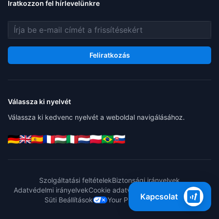
Iratkozzon fel hírlevelünkre
E-mail cím
Feliratkozás
Válassza ki nyelvét
Válassza ki kedvenc nyelvét a weboldal navigálásához.
Szolgáltatási feltételek
Biztonsági irányelvek
Adatvédelmi irányelvek
Cookie adatvédelmi irányelvek
GDPR
Kapcsolat
Süti Beállítások
Your Privacy Choices