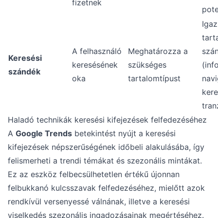
fizetnek
pote
Igaz
tart
A felhasználó
Meghatározza a
szá
Keresési
keresésének
szükséges
(inf
szándék
oka
tartalomtípust
navi
kere
tran
Haladó technikák keresési kifejezések felfedezéséhez
A
Google Trends
betekintést nyújt a keresési
kifejezések népszerűségének időbeli alakulásába, így
felismerheti a trendi témákat és szezonális mintákat.
Ez az eszköz felbecsülhetetlen értékű újonnan
felbukkanó kulcsszavak felfedezéséhez, mielőtt azok
rendkívül versenyessé válnának, illetve a keresési
viselkedés szezonális ingadozásainak megértéséhez.