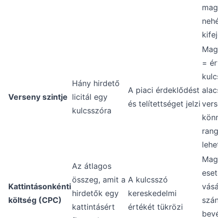
mag
neh
kife
Mag
= ér
kulc
Hány hirdető
A piaci érdeklődést
ala
Verseny szintje
licitál egy
és telítettséget jelzi
ver
kulcsszóra
kön
rang
lehe
Mag
Az átlagos
eset
összeg, amit a
A kulcsszó
Kattintásonkénti
vásá
hirdetők egy
kereskedelmi
költség (CPC)
szá
kattintásért
értékét tükrözi
bevé