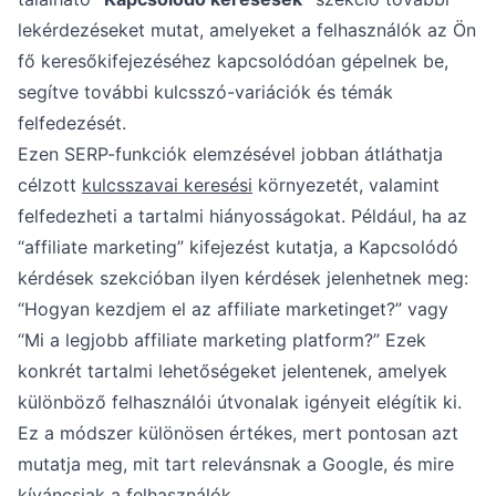
lekérdezéseket mutat, amelyeket a felhasználók az Ön
fő keresőkifejezéséhez kapcsolódóan gépelnek be,
segítve további kulcsszó-variációk és témák
felfedezését.
Ezen SERP-funkciók elemzésével jobban átláthatja
célzott
kulcsszavai keresési
környezetét, valamint
felfedezheti a tartalmi hiányosságokat. Például, ha az
“affiliate marketing” kifejezést kutatja, a Kapcsolódó
kérdések szekcióban ilyen kérdések jelenhetnek meg:
“Hogyan kezdjem el az affiliate marketinget?” vagy
“Mi a legjobb affiliate marketing platform?” Ezek
konkrét tartalmi lehetőségeket jelentenek, amelyek
különböző felhasználói útvonalak igényeit elégítik ki.
Ez a módszer különösen értékes, mert pontosan azt
mutatja meg, mit tart relevánsnak a Google, és mire
kíváncsiak a felhasználók.