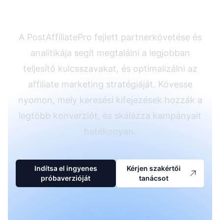
PostAffiliatePro-val
A PostAffiliatePro fejlett partnerkövetése és
analitikája segít megtalálni a legjobban
teljesítő kulcsszavakat, és optimalizálni az
affiliate marketing stratégiáját. Kövesse
nyomon, mely keresési kifejezések hozzák a
legtöbb konverziót, és skálázza kampányait
hatékonyan.
Indítsa el ingyenes
Kérjen szakértői
próbaverzióját
tanácsot