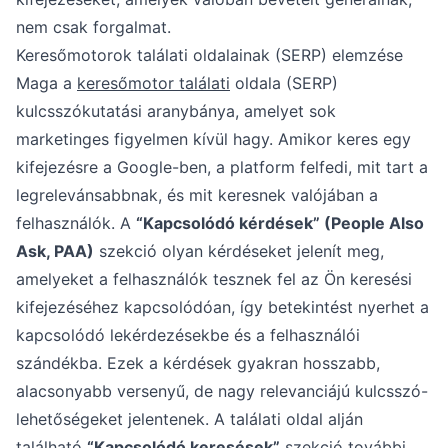
nem csak forgalmat.
Keresőmotorok találati oldalainak (SERP) elemzése
Maga a
keresőmotor találati
oldala (SERP)
kulcsszókutatási aranybánya, amelyet sok
marketinges figyelmen kívül hagy. Amikor keres egy
kifejezésre a Google-ben, a platform felfedi, mit tart a
legrelevánsabbnak, és mit keresnek valójában a
felhasználók. A
“Kapcsolódó kérdések” (People Also
Ask, PAA)
szekció olyan kérdéseket jelenít meg,
amelyeket a felhasználók tesznek fel az Ön keresési
kifejezéséhez kapcsolódóan, így betekintést nyerhet a
kapcsolódó lekérdezésekbe és a felhasználói
szándékba. Ezek a kérdések gyakran hosszabb,
alacsonyabb versenyű, de nagy relevanciájú kulcsszó-
lehetőségeket jelentenek. A találati oldal alján
található
“Kapcsolódó keresések”
szekció további