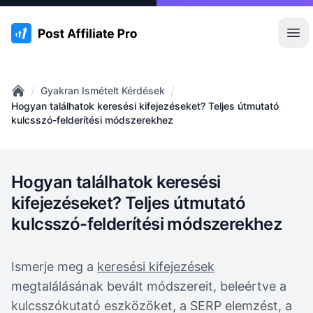
:site.title
Főm
/
/
Gyakran Ismételt Kérdések
Home
Hogyan találhatok keresési kifejezéseket? Teljes útmutató
kulcsszó-felderítési módszerekhez
Hogyan találhatok keresési
kifejezéseket? Teljes útmutató
kulcsszó-felderítési módszerekhez
Ismerje meg a
keresési kifejezések
megtalálásának bevált módszereit, beleértve a
kulcsszókutató eszközöket, a SERP elemzést, a