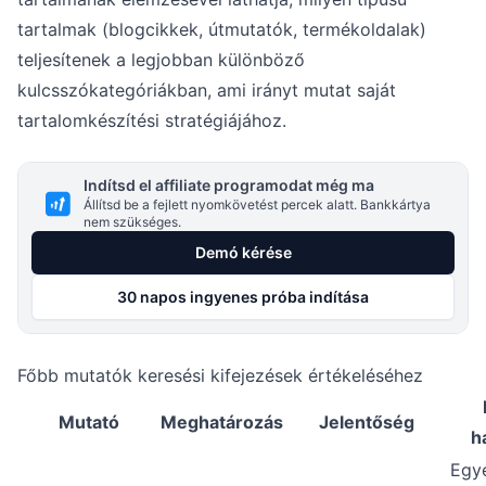
tartalmak (blogcikkek, útmutatók, termékoldalak)
teljesítenek a legjobban különböző
kulcsszókategóriákban, ami irányt mutat saját
tartalomkészítési stratégiájához.
Indítsd el affiliate programodat még ma
Állítsd be a fejlett nyomkövetést percek alatt. Bankkártya
nem szükséges.
Demó kérése
30 napos ingyenes próba indítása
Főbb mutatók keresési kifejezések értékeléséhez
Mutató
Meghatározás
Jelentőség
h
Egy