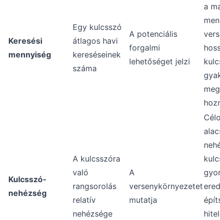
a m
men
Egy kulcsszó
A potenciális
vers
Keresési
átlagos havi
forgalmi
hos
mennyiség
kereséseinek
lehetőséget jelzi
kul
száma
gya
megt
hoz
Cél
ala
neh
A kulcsszóra
kulc
való
A
gyo
Kulcsszó-
rangsorolás
versenykörnyezetet
ere
nehézség
relatív
mutatja
épít
nehézsége
hite