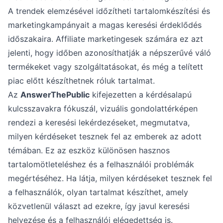
A trendek elemzésével időzítheti tartalomkészítési és
marketingkampányait a magas keresési érdeklődés
időszakaira. Affiliate marketingesek számára ez azt
jelenti, hogy időben azonosíthatják a népszerűvé váló
termékeket vagy szolgáltatásokat, és még a telített
piac előtt készíthetnek róluk tartalmat.
Az
AnswerThePublic
kifejezetten a kérdésalapú
kulcsszavakra fókuszál, vizuális gondolattérképen
rendezi a keresési lekérdezéseket, megmutatva,
milyen kérdéseket tesznek fel az emberek az adott
témában. Ez az eszköz különösen hasznos
tartalomötleteléshez és a felhasználói problémák
megértéséhez. Ha látja, milyen kérdéseket tesznek fel
a felhasználók, olyan tartalmat készíthet, amely
közvetlenül választ ad ezekre, így javul keresési
helyezése és a felhasználói elégedettség is.