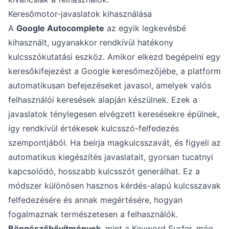
Keresőmotor-javaslatok kihasználása
A
Google Autocomplete
az egyik legkevésbé
kihasznált, ugyanakkor rendkívül hatékony
kulcsszókutatási eszköz. Amikor elkezd begépelni egy
keresőkifejezést a Google keresőmezőjébe, a platform
automatikusan befejezéseket javasol, amelyek valós
felhasználói keresések alapján készülnek. Ezek a
javaslatok ténylegesen elvégzett keresésekre épülnek,
így rendkívül értékesek kulcsszó-felfedezés
szempontjából. Ha beírja magkulcsszavát, és figyeli az
automatikus kiegészítés javaslatait, gyorsan tucatnyi
kapcsolódó, hosszabb kulcsszót generálhat. Ez a
módszer különösen hasznos kérdés-alapú kulcsszavak
felfedezésére és annak megértésére, hogyan
fogalmaznak természetesen a felhasználók.
Böngészőbővítmények
, mint a Keyword Surfer, még