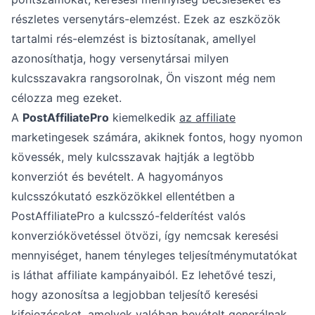
részletes versenytárs-elemzést. Ezek az eszközök
tartalmi rés-elemzést is biztosítanak, amellyel
azonosíthatja, hogy versenytársai milyen
kulcsszavakra rangsorolnak, Ön viszont még nem
célozza meg ezeket.
A
PostAffiliatePro
kiemelkedik
az affiliate
marketingesek számára, akiknek fontos, hogy nyomon
kövessék, mely kulcsszavak hajtják a legtöbb
konverziót és bevételt. A hagyományos
kulcsszókutató eszközökkel ellentétben a
PostAffiliatePro a kulcsszó-felderítést valós
konverziókövetéssel ötvözi, így nemcsak keresési
mennyiséget, hanem tényleges teljesítménymutatókat
is láthat affiliate kampányaiból. Ez lehetővé teszi,
hogy azonosítsa a legjobban teljesítő keresési
kifejezéseket, amelyek valóban bevételt generálnak,