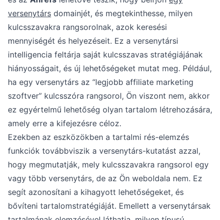
versenytárs
domainjét, és megtekinthesse, milyen
kulcsszavakra rangsorolnak, azok keresési
mennyiségét és helyezéseit. Ez a versenytársi
intelligencia feltárja saját kulcsszavas stratégiájának
hiányosságait, és új lehetőségeket mutat meg. Például,
ha egy versenytárs az “legjobb affiliate marketing
szoftver” kulcsszóra rangsorol, Ön viszont nem, akkor
ez egyértelmű lehetőség olyan tartalom létrehozására,
amely erre a kifejezésre céloz.
Ezekben az eszközökben a tartalmi rés-elemzés
funkciók továbbviszik a versenytárs-kutatást azzal,
hogy megmutatják, mely kulcsszavakra rangsorol egy
vagy több versenytárs, de az Ön weboldala nem. Ez
segít azonosítani a kihagyott lehetőségeket, és
bővíteni tartalomstratégiáját. Emellett a versenytársak
tartalmának elemzésével láthatja, milyen típusú