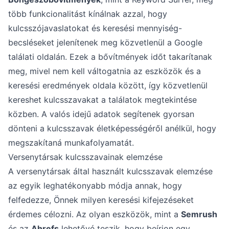
több funkcionalitást kínálnak azzal, hogy
kulcsszójavaslatokat és keresési mennyiség-
becsléseket jelenítenek meg közvetlenül a Google
találati oldalán. Ezek a bővítmények időt takarítanak
meg, mivel nem kell váltogatnia az eszközök és a
keresési eredmények oldala között, így közvetlenül
kereshet kulcsszavakat a találatok megtekintése
közben. A valós idejű adatok segítenek gyorsan
dönteni a kulcsszavak életképességéről anélkül, hogy
megszakítaná munkafolyamatát.
Versenytársak kulcsszavainak elemzése
A versenytársak által használt kulcsszavak elemzése
az egyik leghatékonyabb módja annak, hogy
felfedezze, Önnek milyen keresési kifejezéseket
érdemes célozni. Az olyan eszközök, mint a
Semrush
és az
Ahrefs
lehetővé teszik, hogy beírjon
egy