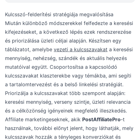
Kulcsszó-felderítési stratégiája megvalósítása
Miután különböző módszerekkel felfedezte a keresési
kifejezéseket, a következő lépés ezek rendszerezése
és priorizálása üzleti céljai alapján. Készítsen egy
táblázatot, amelybe
vezeti a kulcsszavakat
a keresési
mennyiség, nehézség, szándék és aktuális helyezés
mutatóival együtt. Csoportosítsa a kapcsolódó
kulcsszavakat klaszterekbe vagy témákba, ami segíti
a tartalomtervezést és a belső linkelési stratégiát.
Priorizálja a kulcsszavakat több szempont alapján:
keresési mennyiség, verseny szintje, üzleti relevancia
és a célközönség igényeinek megfelelő illeszkedés.
Affiliate marketingeseknek, akik
PostAffiliatePro
-t
használnak, további előnyt jelent, hogy láthatják, mely
kulcsszavak hozzák a tényleges konverziókat és