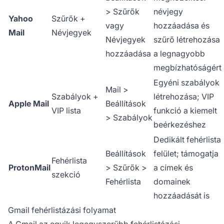
> Szűrők
névjegy
Yahoo
Szűrők +
vagy
hozzáadása és
Mail
Névjegyek
Névjegyek
szűrő létrehozása
hozzáadása
a legnagyobb
megbízhatóságért
Egyéni szabályok
Mail >
Szabályok +
létrehozása; VIP
Apple Mail
Beállítások
VIP lista
funkció a kiemelt
> Szabályok
beérkezéshez
Dedikált fehérlista
Beállítások
felület; támogatja
Fehérlista
ProtonMail
> Szűrők >
a címek és
szekció
Fehérlista
domainek
hozzáadását is
Gmail fehérlistázási folyamat