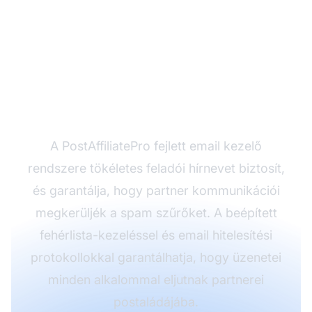
Gondoskodjon róla,
hogy partner program
emailjei mindig célba
érjenek
A PostAffiliatePro fejlett email kezelő
rendszere tökéletes feladói hírnevet biztosít,
és garantálja, hogy partner kommunikációi
megkerüljék a spam szűrőket. A beépített
fehérlista-kezeléssel és email hitelesítési
protokollokkal garantálhatja, hogy üzenetei
minden alkalommal eljutnak partnerei
postaládájába.