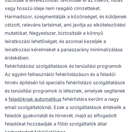
tisztítsák a levelezőlistát: távolítsák el az inaktív, hibás
vagy hosszú ideje nem reagáló címzetteket.
Harmadszor, szegmentálják a közönséget, és küldjenek
célzott, releváns tartalmat, ami javítja az elköteleződési
mutatókat. Negyedszer, biztosítsák a könnyű
leiratkozási lehetőséget, és azonnal kezeljék a
leiratkozási kérelmeket a panaszarány minimalizálása
érdekében.
Fehérlistázási szolgáltatások és tanúsítási programok
Az egyéni felhasználói fehérlistázáson és a feladói
hírnév építésén túl speciális fehérlistázó szolgáltatások
és tanúsítási programok is léteznek, amelyek segítenek
a
feladóknak automatikus
fehérlistára kerülni a nagy
email szolgáltatóknál. Ezek a szolgáltatások értékelik a
feladók gyakorlatát és hírnevét, majd az elfogadott
feladókat hozzáadják a főbb szolgáltatók által