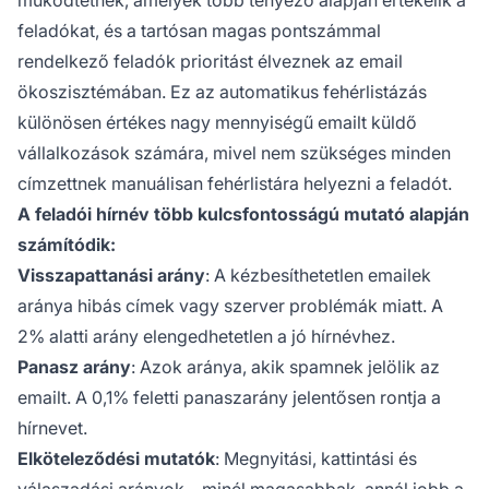
működtetnek, amelyek több tényező alapján értékelik a
feladókat, és a tartósan magas pontszámmal
rendelkező feladók prioritást élveznek az email
ökoszisztémában. Ez az automatikus fehérlistázás
különösen értékes nagy mennyiségű emailt küldő
vállalkozások számára, mivel nem szükséges minden
címzettnek manuálisan fehérlistára helyezni a feladót.
A feladói hírnév több kulcsfontosságú mutató alapján
számítódik:
Visszapattanási arány
: A kézbesíthetetlen emailek
aránya hibás címek vagy szerver problémák miatt. A
2% alatti arány elengedhetetlen a jó hírnévhez.
Panasz arány
: Azok aránya, akik spamnek jelölik az
emailt. A 0,1% feletti panaszarány jelentősen rontja a
hírnevet.
Elköteleződési mutatók
: Megnyitási, kattintási és