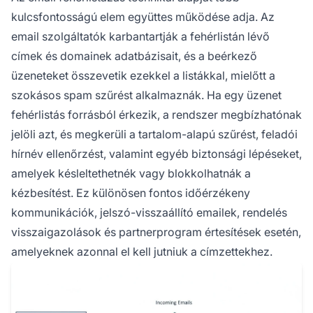
kulcsfontosságú elem együttes működése adja. Az
email szolgáltatók karbantartják a fehérlistán lévő
címek és domainek adatbázisait, és a beérkező
üzeneteket összevetik ezekkel a listákkal, mielőtt a
szokásos spam szűrést alkalmaznák. Ha egy üzenet
fehérlistás forrásból érkezik, a rendszer megbízhatónak
jelöli azt, és megkerüli a tartalom-alapú szűrést, feladói
hírnév ellenőrzést, valamint egyéb biztonsági lépéseket,
amelyek késleltethetnék vagy blokkolhatnák a
kézbesítést. Ez különösen fontos időérzékeny
kommunikációk, jelszó-visszaállító emailek, rendelés
visszaigazolások és partnerprogram értesítések esetén,
amelyeknek azonnal el kell jutniuk a címzettekhez.