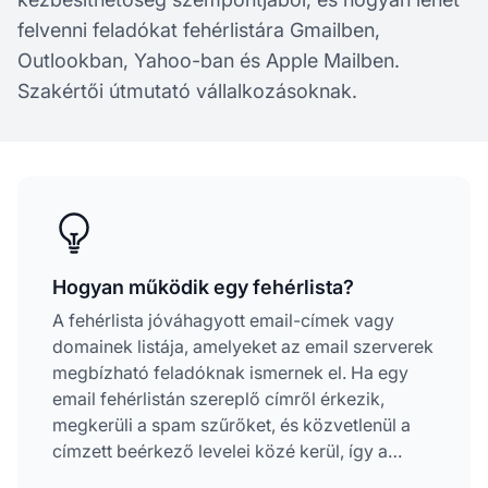
felvenni feladókat fehérlistára Gmailben,
Outlookban, Yahoo-ban és Apple Mailben.
Szakértői útmutató vállalkozásoknak.
Hogyan működik egy fehérlista?
A fehérlista jóváhagyott email-címek vagy
domainek listája, amelyeket az email szerverek
megbízható feladóknak ismernek el. Ha egy
email fehérlistán szereplő címről érkezik,
megkerüli a spam szűrőket, és közvetlenül a
címzett beérkező levelei közé kerül, így a
fontos üzenetek nem vesznek el a levélszemét