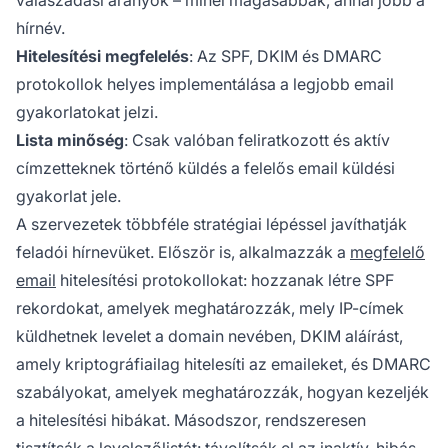
válaszadási arányok – minél magasabbak, annál jobb a
hírnév.
Hitelesítési megfelelés
: Az SPF, DKIM és DMARC
protokollok helyes implementálása a legjobb email
gyakorlatokat jelzi.
Lista minőség
: Csak valóban feliratkozott és aktív
címzetteknek történő küldés a felelős email küldési
gyakorlat jele.
A szervezetek többféle stratégiai lépéssel javíthatják
feladói hírnevüket. Először is, alkalmazzák a
megfelelő
email
hitelesítési protokollokat: hozzanak létre SPF
rekordokat, amelyek meghatározzák, mely IP-címek
küldhetnek levelet a domain nevében, DKIM aláírást,
amely kriptográfiailag hitelesíti az emaileket, és DMARC
szabályokat, amelyek meghatározzák, hogyan kezeljék
a hitelesítési hibákat. Másodszor, rendszeresen