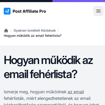
:site.title
Főm
/
/
Gyakran Ismételt Kérdések
Home
Hogyan működik az email fehérlista?
Hogyan működik az
email fehérlista?
Ismerje meg, hogyan működnek
az email
fehérlisták, miért elengedhetetlenek az email
kézbesíthetőség szempontjából, és hogyan lehet