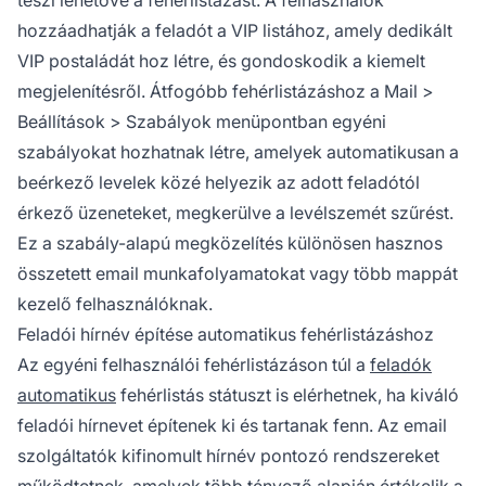
teszi lehetővé a fehérlistázást. A felhasználók
hozzáadhatják a feladót a VIP listához, amely dedikált
VIP postaládát hoz létre, és gondoskodik a kiemelt
megjelenítésről. Átfogóbb fehérlistázáshoz a Mail >
Beállítások > Szabályok menüpontban egyéni
szabályokat hozhatnak létre, amelyek automatikusan a
beérkező levelek közé helyezik az adott feladótól
érkező üzeneteket, megkerülve a levélszemét szűrést.
Ez a szabály-alapú megközelítés különösen hasznos
összetett email munkafolyamatokat vagy több mappát
kezelő felhasználóknak.
Feladói hírnév építése automatikus fehérlistázáshoz
Az egyéni felhasználói fehérlistázáson túl a
feladók
automatikus
fehérlistás státuszt is elérhetnek, ha kiváló
feladói hírnevet építenek ki és tartanak fenn. Az email
szolgáltatók kifinomult hírnév pontozó rendszereket