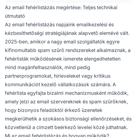
mappában.
Az email fehérlistázás megértése: Teljes technikai
útmutató
Az email fehérlistázás napjaink emailkezelési és
kézbesíthetőségi stratégiájának alapvető elemévé vált.
2025-ben, amikor a nagy email szolgáltatók egyre
kifinomultabb spam szűrő rendszereket alkalmaznak, a
fehérlisták működésének ismerete elengedhetetlen
mind magánfelhasználók, mind pedig
partnerprogramokat, hírleveleket vagy kritikus
kommunikációt kezelő vállalkozások számára. A
fehérlista egyfajta bizalmi mechanizmusként működik,
amely jelzi az email szervereknek és spam szűrőknek,
hogy bizonyos feladóktól érkező üzenetek
megkerülhetik a szokásos biztonsági ellenőrzéseket, és
közvetlenül a címzett beérkező levelei közé juthatnak.
Mi az email fehérlistázás és hogyan működik?