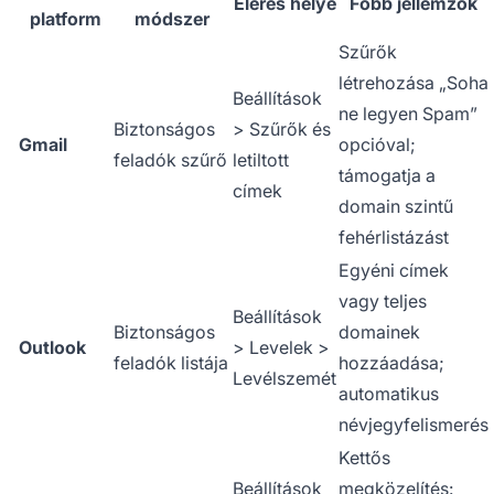
Elérés helye
Főbb jellemzők
platform
módszer
Szűrők
létrehozása „Soha
Beállítások
ne legyen Spam”
Biztonságos
> Szűrők és
Gmail
opcióval;
feladók szűrő
letiltott
támogatja a
címek
domain szintű
fehérlistázást
Egyéni címek
vagy teljes
Beállítások
Biztonságos
domainek
Outlook
> Levelek >
feladók listája
hozzáadása;
Levélszemét
automatikus
névjegyfelismerés
Kettős
Beállítások
megközelítés: