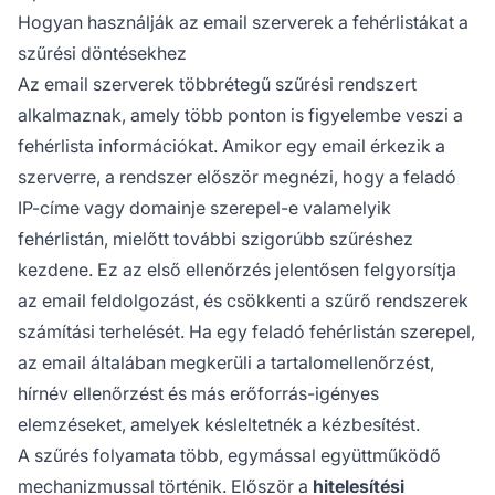
Hogyan használják az email szerverek a fehérlistákat a
szűrési döntésekhez
Az email szerverek többrétegű szűrési rendszert
alkalmaznak, amely több ponton is figyelembe veszi a
fehérlista információkat. Amikor egy email érkezik a
szerverre, a rendszer először megnézi, hogy a feladó
IP-címe vagy domainje szerepel-e valamelyik
fehérlistán, mielőtt további szigorúbb szűréshez
kezdene. Ez az első ellenőrzés jelentősen felgyorsítja
az email feldolgozást, és csökkenti a szűrő rendszerek
számítási terhelését. Ha egy feladó fehérlistán szerepel,
az email általában megkerüli a tartalomellenőrzést,
hírnév ellenőrzést és más erőforrás-igényes
elemzéseket, amelyek késleltetnék a kézbesítést.
A szűrés folyamata több, egymással együttműködő
mechanizmussal történik. Először a
hitelesítési