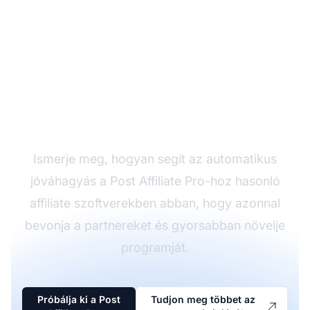
Egyszerűsítse partneri
toborzását
Ismerje meg, hogyan segít az automatikus
jóváhagyás a Post Affiliate Pro-hoz hasonló
affiliate szoftverekben abban, hogy azonnal
bevonja a partnereket és gyorsabban növelje
programját.
Próbálja ki a Post
Tudjon meg többet az