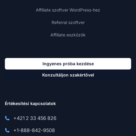
Affiliate szoftver WordPress-hez
Referral szoftver
Affiliate eszközök
Ingyenes próba kezdése
Konzultáljon szakértővel
Értékesítési kapcsolatok
+421 2 33 456 826
+1-888-842-9508