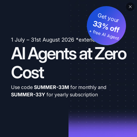
Get your
33% off
+ free AI Agent
1 July – 31st August 2026 *extended
AI Agents at Zero
Cost
Use code
SUMMER-33M
for monthly and
SUMMER-33Y
for yearly subscription