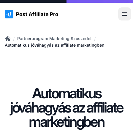
:site.title
Főm
/
/
Partnerprogram Marketing Szószedet
Home
Automatikus jóváhagyás az affiliate marketingben
Automatikus
jóváhagyás az affiliate
marketingben