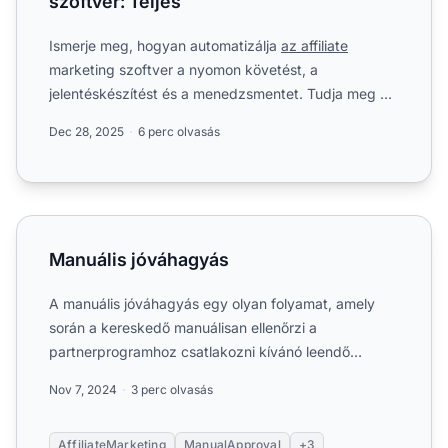
szoftver: Teljes
Ismerje meg, hogyan automatizálja
az affiliate
marketing szoftver a nyomon követést, a
jelentéskészítést és a menedzsmentet. Tudja meg a
főbb előnyöket....
Dec 28, 2025
6 perc olvasás
Manuális jóváhagyás
Manuális jóváhagyás
A manuális jóváhagyás egy olyan folyamat, amely
során a kereskedő manuálisan ellenőrzi a
partnerprogramhoz csatlakozni kívánó leendő
partnerek jelentkezését. Tu...
Nov 7, 2024
3 perc olvasás
AffiliateMarketing
ManualApproval
+3