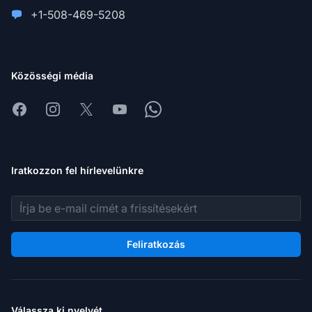
+1-508-469-5208
Közösségi média
Facebook
Instagram
X
Youtube
Whatsapp
Iratkozzon fel hírlevelünkre
E-mail cím
Feliratkozás
Válassza ki nyelvét